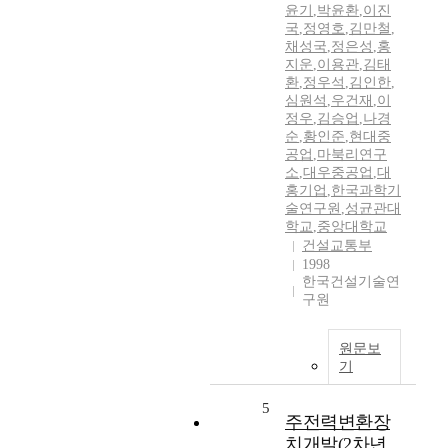
윤기
,
박윤환
,
이진
국
,
정영호
,
김만철
,
채성국
,
정은성
,
홍
지운
,
이용관
,
김태
환
,
정우석
,
김인한
,
심원석
,
우건재
,
이
정우
,
김승업
,
나경
순
,
황인준
,
현대중
공업
,
마북리연구
소
,
대우중공업
,
대
홍기업
,
한국과학기
술연구원
,
성균관대
학교
,
중앙대학교
건설교통부
1998
한국건설기술연
구원
원문보
기
5
주전력변환장
치개발(2차년