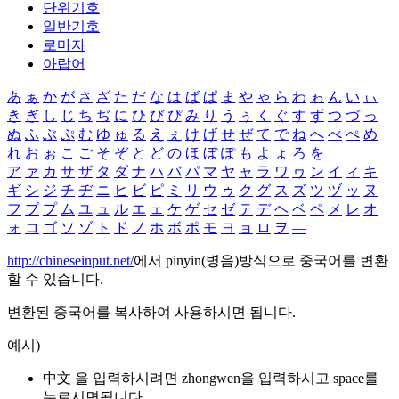
단위기호
일반기호
로마자
아랍어
あ
ぁ
か
が
さ
ざ
た
だ
な
は
ば
ぱ
ま
や
ゃ
ら
わ
ゎ
ん
い
ぃ
き
ぎ
し
じ
ち
ぢ
に
ひ
び
ぴ
み
り
う
ぅ
く
ぐ
す
ず
つ
づ
っ
ぬ
ふ
ぶ
ぷ
む
ゆ
ゅ
る
え
ぇ
け
げ
せ
ぜ
て
で
ね
へ
べ
ぺ
め
れ
お
ぉ
こ
ご
そ
ぞ
と
ど
の
ほ
ぼ
ぽ
も
よ
ょ
ろ
を
ア
ァ
カ
サ
ザ
タ
ダ
ナ
ハ
バ
パ
マ
ヤ
ャ
ラ
ワ
ヮ
ン
イ
ィ
キ
ギ
シ
ジ
チ
ヂ
ニ
ヒ
ビ
ピ
ミ
リ
ウ
ゥ
ク
グ
ス
ズ
ツ
ヅ
ッ
ヌ
フ
ブ
プ
ム
ユ
ュ
ル
エ
ェ
ケ
ゲ
セ
ゼ
テ
デ
ヘ
ベ
ペ
メ
レ
オ
ォ
コ
ゴ
ソ
ゾ
ト
ド
ノ
ホ
ボ
ポ
モ
ヨ
ョ
ロ
ヲ
―
http://chineseinput.net/
에서 pinyin(병음)방식으로 중국어를 변환
할 수 있습니다.
변환된 중국어를 복사하여 사용하시면 됩니다.
예시)
中文 을 입력하시려면
zhongwen
을 입력하시고 space를
누르시면됩니다.