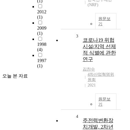
(1)
(NRF)
2012
(1)
원문보
기
2009
(1)
3
코로나19 위헙
1998
시설/지역 선제
(4)
적 식별에 관한
연구
1997
(1)
김찬수
4차산업혁명위
오늘 본 자료
원회
2021
원문보
기
4
주전력변환장
치개발, 2차년