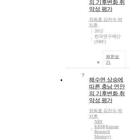
의 기후변화 취
약성 평가
장동호
,
김찬수
,
박
지훈
2012
한국연구재단
(NRF)
원문보
기
7
해수면 상승에
따른 충남 연안
의 기후변화 취
약성 평가
장동호
,
김찬수
,
박
지훈
NRF
KRM(Korean
Research
Memory)