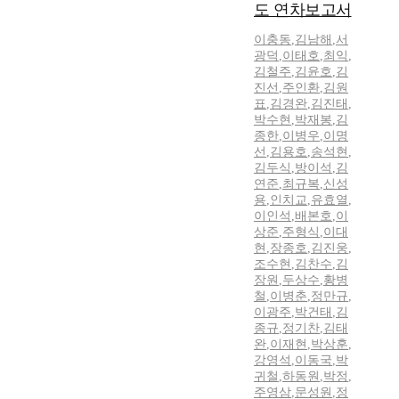
도 연차보고서
이충동
,
김남해
,
서
광덕
,
이태호
,
최익
,
김철주
,
김윤호
,
김
진선
,
주인환
,
김원
표
,
김경완
,
김진태
,
박수현
,
박재봉
,
김
종한
,
이병우
,
이명
선
,
김용호
,
송석현
,
김두식
,
방이석
,
김
연준
,
최규복
,
신성
용
,
인치교
,
유효열
,
이인석
,
배본호
,
이
상준
,
주형식
,
이대
현
,
장종호
,
김진웅
,
조수현
,
김찬수
,
김
장원
,
두상수
,
황병
철
,
이병춘
,
정만규
,
이광주
,
박건태
,
김
종규
,
정기찬
,
김태
완
,
이재현
,
박상훈
,
강영석
,
이동국
,
박
귀철
,
하동원
,
박정
,
주영삼
,
문성원
,
정