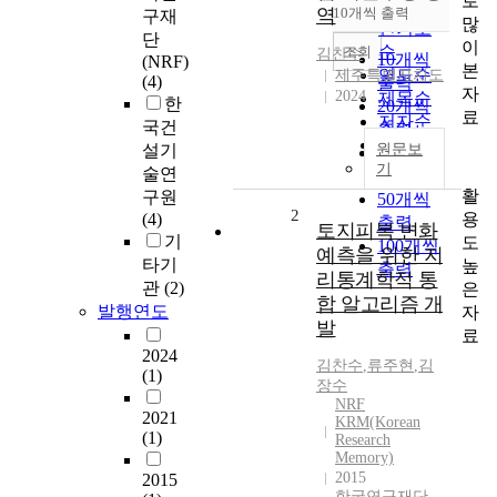
로
순
역
10개씩 출력
구재
내림차순
많
인기도
단
이
순
조회
김찬수
10개씩
(NRF)
본
연도순
제주특별자치도
(4)
출력
자
2024
제목순
한
20개씩
료
저자순
국건
출력
발행기
설기
원문보
30개씩
관순
기
술연
출력
활
구원
50개씩
2
용
(4)
출력
토지피복 변화
기
도
100개씩
예측을 위한 지
타기
높
출력
리통계학적 통
관
(2)
은
합 알고리즘 개
발행연도
자
발
료
2024
김찬수
,
류주현
,
김
(1)
장수
NRF
2021
KRM(Korean
(1)
Research
Memory)
2015
2015
한국연구재단