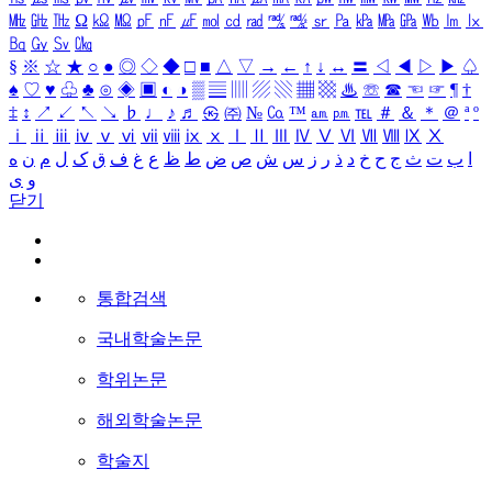
㎒
㎓
㎔
Ω
㏀
㏁
㎊
㎋
㎌
㏖
㏅
㎭
㎮
㎯
㏛
㎩
㎪
㎫
㎬
㏝
㏐
㏓
㏃
㏉
㏜
㏆
§
※
☆
★
○
●
◎
◇
◆
□
■
△
▽
→
←
↑
↓
↔
〓
◁
◀
▷
▶
♤
♠
♡
♥
♧
♣
⊙
◈
▣
◐
◑
▒
▤
▥
▨
▧
▦
▩
♨
☏
☎
☜
☞
¶
†
‡
↕
↗
↙
↖
↘
♭
♩
♪
♬
㉿
㈜
№
㏇
™
㏂
㏘
℡
＃
＆
＊
＠
ª
º
ⅰ
ⅱ
ⅲ
ⅳ
ⅴ
ⅵ
ⅶ
ⅷ
ⅸ
ⅹ
Ⅰ
Ⅱ
Ⅲ
Ⅳ
Ⅴ
Ⅵ
Ⅶ
Ⅷ
Ⅸ
Ⅹ
ا
ب
ت
ث
ج
ح
خ
د
ذ
ر
ز
س
ش
ص
ض
ط
ظ
ع
غ
ف
ق
ک
ل
م
ن
ه
و
ی
닫기
통합검색
국내학술논문
학위논문
해외학술논문
학술지