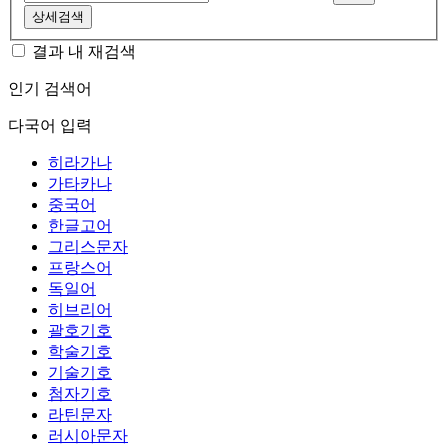
상세검색
결과 내 재검색
인기 검색어
다국어 입력
히라가나
가타카나
중국어
한글고어
그리스문자
프랑스어
독일어
히브리어
괄호기호
학술기호
기술기호
첨자기호
라틴문자
러시아문자