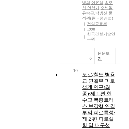
병의
,
이유식
,
송오
섭
,
안혁기
,
오세일
,
유승근
,
백병산
,
문
성원(현대중공업)
건설교통부
1998
한국건설기술연
구원
원문보
기
10
도로/철도 병용
교 연결부 피로
설계 연구(최
종):제 1 편 현
수교 복층트러
스 보강형 연결
부의 피로특성:
제 2 편 피로실
험 및 내구성