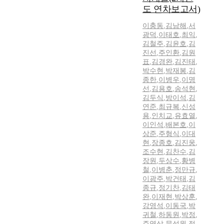
도 연차보고서)
이충동
,
김남해
,
서
광덕
,
이태호
,
최익
,
김철주
,
김윤호
,
김
진선
,
주인환
,
김원
표
,
김경완
,
김진태
,
박수현
,
박재봉
,
김
종한
,
이병우
,
이명
선
,
김용호
,
송석현
,
김두식
,
방이석
,
김
연준
,
최규복
,
신성
용
,
인치교
,
유효열
,
이인석
,
배본호
,
이
상준
,
주형식
,
이대
현
,
장종호
,
김진웅
,
조수현
,
김찬수
,
김
장원
,
두상수
,
황병
철
,
이병춘
,
정만규
,
이광주
,
박건태
,
김
종규
,
정기찬
,
김태
완
,
이재현
,
박상훈
,
강영석
,
이동국
,
박
귀철
,
하동원
,
박정
,
주영삼
,
문성원
,
정