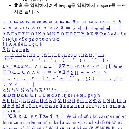
北京 을 입력하시려면
beijing
을 입력하시고 space를 누르
시면 됩니다.
ㅥ
ㅦ
ㅧ
ㅨ
ㅩ
ㅪ
ㅫ
ㅬ
ㅭ
ㅮ
ㅯ
ㅰ
ㅱ
ㅲ
ㅳ
ㅴ
ㅵ
ㅶ
ㅷ
ㅸ
ㅹ
ㅺ
ㅻ
ㅼ
ㅽ
ㅾ
ㅿ
ㆀ
ㆁ
ㆂ
ㆃ
ㆄ
ㆅ
ㆆ
ㆇ
ㆈ
ㆉ
ㆊ
ㆋ
ㆌ
ㆍ
ㆎ
Α
Β
Γ
Δ
Ε
Ζ
Η
Θ
Ι
Κ
Λ
Μ
Ν
Ξ
Ο
Π
Ρ
Σ
Τ
Υ
Φ
Χ
Ψ
Ω
α
β
γ
δ
ε
ζ
η
θ
ι
κ
λ
μ
ν
ξ
ο
π
ρ
σ
τ
υ
φ
χ
ψ
ω
á
à
Á
À
é
è
É
È
ç
Ç
ê
Ä
Ö
Ü
ä
ö
ü
ß
ְ
ֳ
ֲ
ֱ
ָ
ַ
ֵ
ֶ
ִ
ֹ
ּ
ֻ
ׂ
ׁ
ּ
ב
ה
נ
מ
צ
ת
ץ
ש
ד
ג
כ
ע
י
ח
ל
ך
ף
ק
ר
א
ט
ו
ן
ם
פ
‘
’
“
”
〔
〕
〈
〉
「
」
『
』
【
】
＂
（
）
［
］
｛
｝
±
×
÷
≠
≤
≥
∞
∴
♂
♀
∠
⊥
⌒
∂
∇
≡
≒
≪
≫
√
∽
∝
∵
∫
∬
∈
∋
⊆
⊇
⊂
⊃
∪
∩
∧
∨
￢
⇒
⇔
∀
∃
∮
∑
∏
＋
－
＜
＝
＞
、
。
·
‥
…
¨
〃
―
∥
＼
∼
´
～
ˇ
˘
˝
˚
˙
¸
˛
¡
¿
ː
！
＇
，
．
／
：
；
？
＾
＿
｀
｜
½
⅓
⅔
¼
¾
⅛
⅜
⅝
⅞
¹
²
³
⁴
ⁿ
₁
₂
₃
₄
Æ
Ð
Ħ
Ĳ
Ł
Ø
Œ
Þ
Ŧ
Ŋ
æ
đ
ð
ħ
ı
ĳ
ĸ
ŀ
ł
ø
œ
ß
þ
ŧ
ŋ
ŉ
А
Б
В
Г
Д
Е
Ё
Ж
З
И
Й
К
Л
М
Н
О
П
Р
С
Т
У
Ф
Х
Ц
Ч
Ш
Щ
Ъ
Ы
Ь
Э
Ю
Я
а
б
в
г
д
е
ё
ж
з
и
й
к
л
м
н
о
п
р
с
т
у
ф
х
ц
ч
ш
щ
ъ
ы
ь
э
ю
я
′
″
℃
Å
￠
￡
￥
¤
℉
‰
＄
％
Ｆ
￦
㎕
㎖
㎗
ℓ
㎘
㏄
㎣
㎤
㎥
㎦
㎙
㎚
㎛
㎜
㎝
㎞
㎟
㎠
㎡
㎢
㏊
㎍
㎎
㎏
㏏
㎈
㎉
㏈
㎧
㎨
㎰
㎱
㎲
㎳
㎴
㎵
㎶
㎷
㎸
㎹
㎀
㎁
㎂
㎃
㎄
㎺
㎻
㎽
㎾
㎿
㎐
㎑