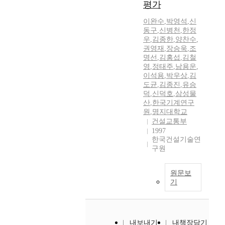
평가
이완수
,
박영석
,
신
동구
,
신병천
,
한정
우
,
김종한
,
양찬수
,
권영재
,
장승욱
,
조
명선
,
김홍섭
,
김철
영
,
정태주
,
남용운
,
이석용
,
박우상
,
김
도균
,
김종진
,
유승
덕
,
신덕호
,
삼성물
산
,
한국기계연구
원
,
명지대학교
건설교통부
1997
한국건설기술연
구원
원문보
기
내보내기
내책장담기