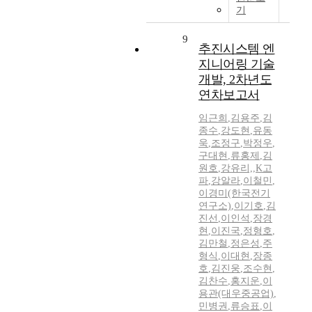
기
9
추진시스템 엔
지니어링 기술
개발, 2차년도
연차보고서
임근희
,
김용주
,
김
종수
,
강도현
,
유동
욱
,
조정구
,
박정우
,
구대현
,
류홍제
,
김
원호
,
강유리,
,
K고
파
,
강알라
,
이철민
,
이경미(한국전기
연구소)
,
이기호
,
김
진선
,
이인석
,
장경
현
,
이진국
,
정형호
,
김만철
,
정은성
,
주
형식
,
이대현
,
장종
호
,
김진웅
,
조수현
,
김찬수
,
홍지운
,
이
용관(대우중공업)
,
민병권
,
류승표
,
이