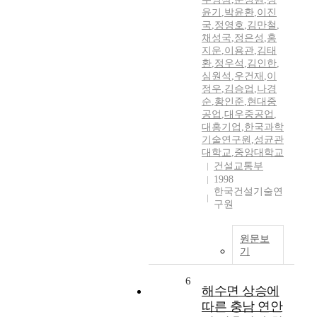
윤기
,
박윤환
,
이진
국
,
정영호
,
김만철
,
채성국
,
정은성
,
홍
지운
,
이용관
,
김태
환
,
정우석
,
김인한
,
심원석
,
우건재
,
이
정우
,
김승업
,
나경
순
,
황인준
,
현대중
공업
,
대우중공업
,
대홍기업
,
한국과학
기술연구원
,
성균관
대학교
,
중앙대학교
건설교통부
1998
한국건설기술연
구원
원문보
기
6
해수면 상승에
따른 충남 연안