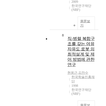
2009
한국연구재단
(NRF)
원문보
기
8
직-병렬 복합구
조를 갖는 여유
자유도 로봇 의
최적설계 및 제
어 방법에 관한
연구
현웅근
,
김찬수
한국학술진흥재
단
1998
한국연구재단
(NRF)
원문보