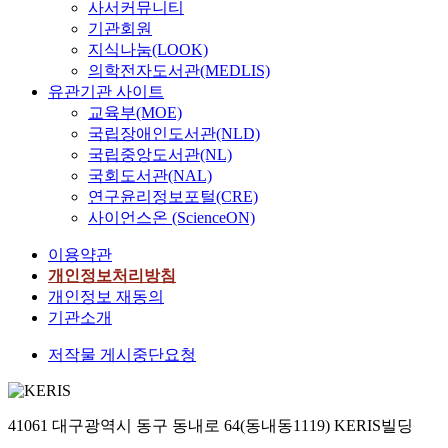
사서커뮤니티
기관회원
지식나눔(LOOK)
의학전자도서관(MEDLIS)
유관기관 사이트
교육부(MOE)
국립장애인도서관(NLD)
국립중앙도서관(NL)
국회도서관(NAL)
연구윤리정보포털(CRE)
사이언스온 (ScienceON)
이용약관
개인정보처리방침
개인정보 재동의
기관소개
저작물 게시중단요청
41061 대구광역시 동구 동내로 64(동내동1119) KERIS빌딩