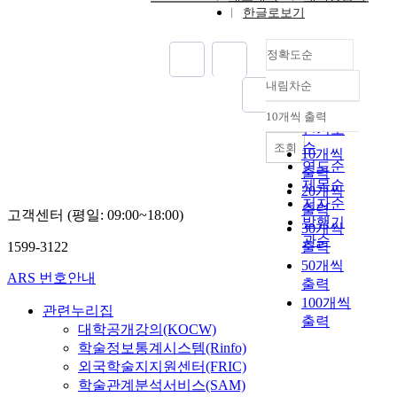
한글로보기
정확도순
내림차순
정확도
순
10개씩 출력
내림차순
인기도
순
조회
10개씩
연도순
출력
제목순
20개씩
저자순
출력
고객센터 (평일: 09:00~18:00)
발행기
30개씩
관순
1599-3122
출력
50개씩
ARS 번호안내
출력
100개씩
관련누리집
출력
대학공개강의(KOCW)
학술정보통계시스템(Rinfo)
외국학술지지원센터(FRIC)
학술관계분석서비스(SAM)