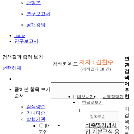
단행본
연구보고서
공개강의
home
연구보고서
검색결과 좁혀 보기
연
저자 : 김찬수
검색키워드
관
선택해제
(검색결과
10
건)
검
색
어
좁혀본 항목 보기
추
순서
천
내보내기
내책장담기
한글로보기
검색량순
이
1
가나다순
검
정확도순
발행기관
색
석주명기념사
한
내림차순
어
정확도
업 기본구상 용
국연