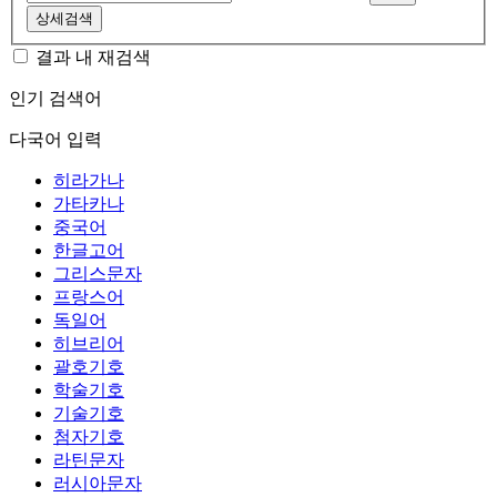
상세검색
결과 내 재검색
인기 검색어
다국어 입력
히라가나
가타카나
중국어
한글고어
그리스문자
프랑스어
독일어
히브리어
괄호기호
학술기호
기술기호
첨자기호
라틴문자
러시아문자