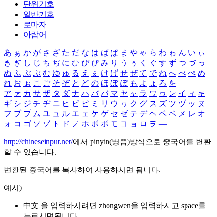
단위기호
일반기호
로마자
아랍어
あ
ぁ
か
が
さ
ざ
た
だ
な
は
ば
ぱ
ま
や
ゃ
ら
わ
ゎ
ん
い
ぃ
き
ぎ
し
じ
ち
ぢ
に
ひ
び
ぴ
み
り
う
ぅ
く
ぐ
す
ず
つ
づ
っ
ぬ
ふ
ぶ
ぷ
む
ゆ
ゅ
る
え
ぇ
け
げ
せ
ぜ
て
で
ね
へ
べ
ぺ
め
れ
お
ぉ
こ
ご
そ
ぞ
と
ど
の
ほ
ぼ
ぽ
も
よ
ょ
ろ
を
ア
ァ
カ
サ
ザ
タ
ダ
ナ
ハ
バ
パ
マ
ヤ
ャ
ラ
ワ
ヮ
ン
イ
ィ
キ
ギ
シ
ジ
チ
ヂ
ニ
ヒ
ビ
ピ
ミ
リ
ウ
ゥ
ク
グ
ス
ズ
ツ
ヅ
ッ
ヌ
フ
ブ
プ
ム
ユ
ュ
ル
エ
ェ
ケ
ゲ
セ
ゼ
テ
デ
ヘ
ベ
ペ
メ
レ
オ
ォ
コ
ゴ
ソ
ゾ
ト
ド
ノ
ホ
ボ
ポ
モ
ヨ
ョ
ロ
ヲ
―
http://chineseinput.net/
에서 pinyin(병음)방식으로 중국어를 변환
할 수 있습니다.
변환된 중국어를 복사하여 사용하시면 됩니다.
예시)
中文 을 입력하시려면
zhongwen
을 입력하시고 space를
누르시면됩니다.