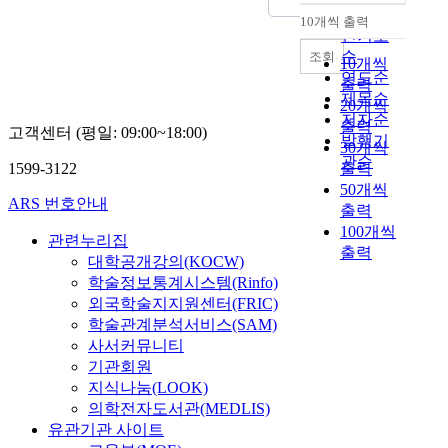
순
10개씩 출력
내림차순
인기도
순
조회
10개씩
연도순
출력
제목순
20개씩
저자순
출력
고객센터 (평일: 09:00~18:00)
발행기
30개씩
관순
1599-3122
출력
50개씩
ARS 번호안내
출력
100개씩
관련누리집
출력
대학공개강의(KOCW)
학술정보통계시스템(Rinfo)
외국학술지지원센터(FRIC)
학술관계분석서비스(SAM)
사서커뮤니티
기관회원
지식나눔(LOOK)
의학전자도서관(MEDLIS)
유관기관 사이트