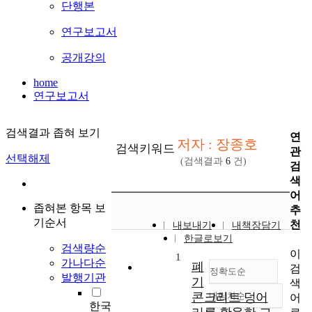
단행본
연구보고서
공개강의
home
연구보고서
검색결과 좁혀 보기
연
저자 : 장종호
검색키워드
관
선택해제
(검색결과
6
건)
검
색
어
좁혀본 항목 보
추
기순서
천
내보내기
내책장담기
한글로보기
검색량순
이
1
가나다순
폐
검
정확도순
발행기관
기
색
콘크리트 덩어
내림차순
어
정확도
한국