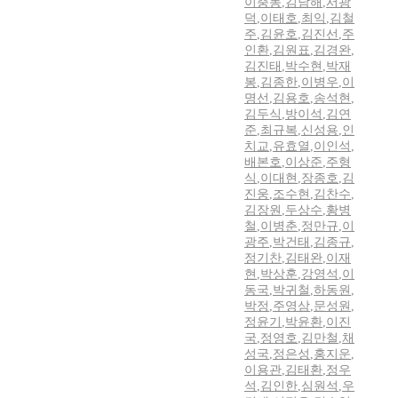
이충동
,
김남해
,
서광
덕
,
이태호
,
최익
,
김철
주
,
김윤호
,
김진선
,
주
인환
,
김원표
,
김경완
,
김진태
,
박수현
,
박재
봉
,
김종한
,
이병우
,
이
명선
,
김용호
,
송석현
,
김두식
,
방이석
,
김연
준
,
최규복
,
신성용
,
인
치교
,
유효열
,
이인석
,
배본호
,
이상준
,
주형
식
,
이대현
,
장종호
,
김
진웅
,
조수현
,
김찬수
,
김장원
,
두상수
,
황병
철
,
이병춘
,
정만규
,
이
광주
,
박건태
,
김종규
,
정기찬
,
김태완
,
이재
현
,
박상훈
,
강영석
,
이
동국
,
박귀철
,
하동원
,
박정
,
주영삼
,
문성원
,
정윤기
,
박윤환
,
이진
국
,
정영호
,
김만철
,
채
성국
,
정은성
,
홍지운
,
이용관
,
김태환
,
정우
석
,
김인한
,
심원석
,
우