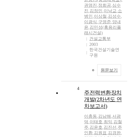
권영진
,
정희공
,
심수
진
,
김정민
,
이낙교
,
소
병인
,
이상철
,
김성수
,
이광식
,
구영준
,
양내
윤
,
김민성(홍용리플
래시건설)
건설교통부
2003
한국건설기술연
구원
원문보기
4
주전력변환장치
개발(2차년도 연
차보고서)
이충동
,
김남해
,
서광
덕
,
이태호
,
최익
,
김철
주
,
김윤호
,
김진선
,
주
인환
,
김원표
,
김경완
,