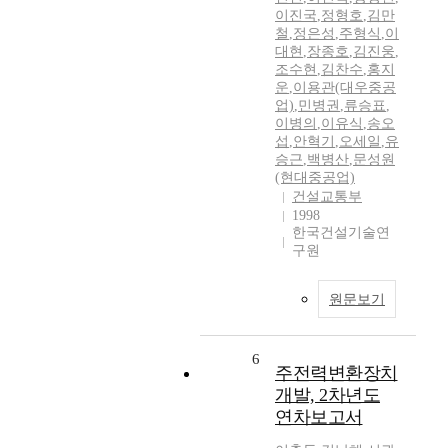
이진국
,
정형호
,
김만
철
,
정은성
,
주형식
,
이
대현
,
장종호
,
김진웅
,
조수현
,
김찬수
,
홍지
운
,
이용관(대우중공
업)
,
민병권
,
류승표
,
이병의
,
이유식
,
송오
섭
,
안혁기
,
오세일
,
유
승근
,
백병산
,
문성원
(현대중공업)
건설교통부
1998
한국건설기술연
구원
원문보기
6
주전력변환장치
개발, 2차년도
연차보고서