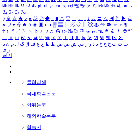
㎒
㎓
㎔
Ω
㏀
㏁
㎊
㎋
㎌
㏖
㏅
㎭
㎮
㎯
㏛
㎩
㎪
㎫
㎬
㏝
㏐
㏓
㏃
㏉
㏜
㏆
§
※
☆
★
○
●
◎
◇
◆
□
■
△
▽
→
←
↑
↓
↔
〓
◁
◀
▷
▶
♤
♠
♡
♥
♧
♣
⊙
◈
▣
◐
◑
▒
▤
▥
▨
▧
▦
▩
♨
☏
☎
☜
☞
¶
†
‡
↕
↗
↙
↖
↘
♭
♩
♪
♬
㉿
㈜
№
㏇
™
㏂
㏘
℡
＃
＆
＊
＠
ª
º
ⅰ
ⅱ
ⅲ
ⅳ
ⅴ
ⅵ
ⅶ
ⅷ
ⅸ
ⅹ
Ⅰ
Ⅱ
Ⅲ
Ⅳ
Ⅴ
Ⅵ
Ⅶ
Ⅷ
Ⅸ
Ⅹ
ا
ب
ت
ث
ج
ح
خ
د
ذ
ر
ز
س
ش
ص
ض
ط
ظ
ع
غ
ف
ق
ک
ل
م
ن
ه
و
ی
닫기
통합검색
국내학술논문
학위논문
해외학술논문
학술지