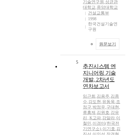
기술연구원
,
성균관
대학교
,
중앙대학교
건설교통부
1998
한국건설기술연
구원
원문보기
5
추진시스템 엔
지니어링 기술
개발, 2차년도
연차보고서
임근희
,
김용주
,
김종
수
,
강도현
,
유동욱
,
조
정구
,
박정우
,
구대현
,
류홍제
,
김원호
,
강유
리,
,
K고파
,
강알라
,
이
철민
,
이경미(한국전
기연구소)
,
이기호
,
김
진선
,
이인석
,
장경현
,