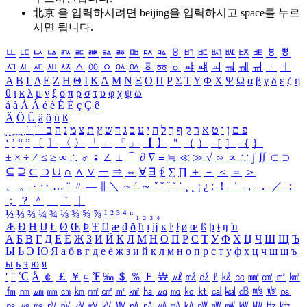
北京 을 입력하시려면
beijing
을 입력하시고 space를 누르
시면 됩니다.
ㅥ
ㅦ
ㅧ
ㅨ
ㅩ
ㅪ
ㅫ
ㅬ
ㅭ
ㅮ
ㅯ
ㅰ
ㅱ
ㅲ
ㅳ
ㅴ
ㅵ
ㅶ
ㅷ
ㅸ
ㅹ
ㅺ
ㅻ
ㅼ
ㅽ
ㅾ
ㅿ
ㆀ
ㆁ
ㆂ
ㆃ
ㆄ
ㆅ
ㆆ
ㆇ
ㆈ
ㆉ
ㆊ
ㆋ
ㆌ
ㆍ
ㆎ
Α
Β
Γ
Δ
Ε
Ζ
Η
Θ
Ι
Κ
Λ
Μ
Ν
Ξ
Ο
Π
Ρ
Σ
Τ
Υ
Φ
Χ
Ψ
Ω
α
β
γ
δ
ε
ζ
η
θ
ι
κ
λ
μ
ν
ξ
ο
π
ρ
σ
τ
υ
φ
χ
ψ
ω
á
à
Á
À
é
è
É
È
ç
Ç
ê
Ä
Ö
Ü
ä
ö
ü
ß
ְ
ֳ
ֲ
ֱ
ָ
ַ
ֵ
ֶ
ִ
ֹ
ּ
ֻ
ׂ
ׁ
ּ
ב
ה
נ
מ
צ
ת
ץ
ש
ד
ג
כ
ע
י
ח
ל
ך
ף
ק
ר
א
ט
ו
ן
ם
פ
‘
’
“
”
〔
〕
〈
〉
「
」
『
』
【
】
＂
（
）
［
］
｛
｝
±
×
÷
≠
≤
≥
∞
∴
♂
♀
∠
⊥
⌒
∂
∇
≡
≒
≪
≫
√
∽
∝
∵
∫
∬
∈
∋
⊆
⊇
⊂
⊃
∪
∩
∧
∨
￢
⇒
⇔
∀
∃
∮
∑
∏
＋
－
＜
＝
＞
、
。
·
‥
…
¨
〃
―
∥
＼
∼
´
～
ˇ
˘
˝
˚
˙
¸
˛
¡
¿
ː
！
＇
，
．
／
：
；
？
＾
＿
｀
｜
½
⅓
⅔
¼
¾
⅛
⅜
⅝
⅞
¹
²
³
⁴
ⁿ
₁
₂
₃
₄
Æ
Ð
Ħ
Ĳ
Ł
Ø
Œ
Þ
Ŧ
Ŋ
æ
đ
ð
ħ
ı
ĳ
ĸ
ŀ
ł
ø
œ
ß
þ
ŧ
ŋ
ŉ
А
Б
В
Г
Д
Е
Ё
Ж
З
И
Й
К
Л
М
Н
О
П
Р
С
Т
У
Ф
Х
Ц
Ч
Ш
Щ
Ъ
Ы
Ь
Э
Ю
Я
а
б
в
г
д
е
ё
ж
з
и
й
к
л
м
н
о
п
р
с
т
у
ф
х
ц
ч
ш
щ
ъ
ы
ь
э
ю
я
′
″
℃
Å
￠
￡
￥
¤
℉
‰
＄
％
Ｆ
￦
㎕
㎖
㎗
ℓ
㎘
㏄
㎣
㎤
㎥
㎦
㎙
㎚
㎛
㎜
㎝
㎞
㎟
㎠
㎡
㎢
㏊
㎍
㎎
㎏
㏏
㎈
㎉
㏈
㎧
㎨
㎰
㎱
㎲
㎳
㎴
㎵
㎶
㎷
㎸
㎹
㎀
㎁
㎂
㎃
㎄
㎺
㎻
㎽
㎾
㎿
㎐
㎑