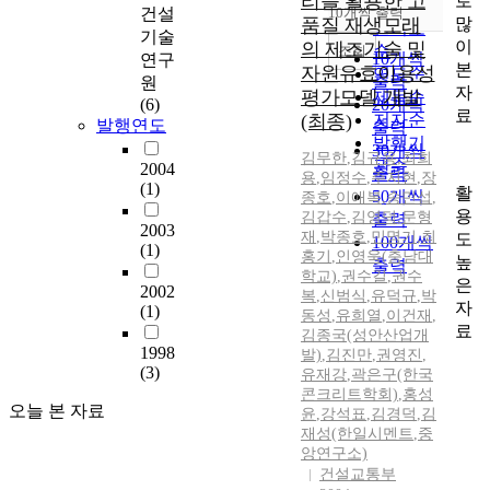
리를 활용한 고
로
순
건설
10개씩 출력
내림차순
많
품질 재생모래
인기도
기술
이
의 제조기술 및
순
조회
10개씩
연구
본
자원유효이용성
연도순
출력
원
자
평가모델 개발
제목순
(6)
20개씩
료
(최종)
저자순
발행연도
출력
발행기
30개씩
김무한
,
김규용
,
최희
관순
2004
출력
용
,
임정수
,
주지현
,
장
(1)
활
50개씩
종호
,
이애복
,
송민섭
,
용
김갑수
,
김영덕
,
문형
출력
2003
재
,
박종호
,
민명기
,
최
도
100개씩
(1)
홍기
,
인영욱(충남대
높
출력
학교)
,
권수길
,
권수
은
2002
복
,
신범식
,
유덕규
,
박
자
(1)
동성
,
유희열
,
이건재
,
료
김종국(성안산업개
1998
발)
,
김진만
,
권영진
,
(3)
유재강
,
곽은구(한국
콘크리트학회)
,
홍성
오늘 본 자료
윤
,
강석표
,
김경덕
,
김
재성(한일시멘트
,
중
앙연구소)
건설교통부