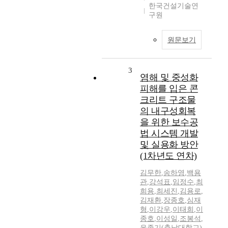
한국건설기술연
구원
원문보기
3
염해 및 중성화
피해를 입은 콘
크리트 구조물
의 내구성회복
을 위한 보수공
법 시스템 개발
및 실용화 방안
(1차년도 연차)
김무한
,
송하영
,
백용
관
,
강석표
,
임정수
,
최
희용
,
최세진
,
김용로
,
김재환
,
장종호
,
심재
형
,
이강우
,
이태희
,
이
종호
,
이성일
,
조봉석
,
윤종기(충남대학교)
,