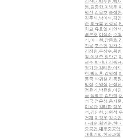
김진태
,
박수현
,
박재
봉
,
김종한
,
이병우
,
이
명선
,
김용호
,
송석현
,
김두식
,
방이석
,
김연
준
,
최규복
,
신성용
,
인
치교
,
유효열
,
이인석
,
배본호
,
이상준
,
주형
식
,
이대현
,
장종호
,
김
진웅
,
조수현
,
김찬수
,
김장원
,
두상수
,
황병
철
,
이병춘
,
정만규
,
이
광주
,
박건태
,
김종규
,
정기찬
,
김태완
,
이재
현
,
박상훈
,
강영석
,
이
동국
,
박귀철
,
하동원
,
박정
,
주영삼
,
문성원
,
정윤기
,
박윤환
,
이진
국
,
정영호
,
김만철
,
채
성국
,
정은성
,
홍지운
,
이용관
,
김태환
,
정우
석
,
김인한
,
심원석
,
우
건재
,
이정우
,
김승업
,
나경순
,
황인준
,
현대
중공업
,
대우중공업
,
대홍기업
,
한국과학