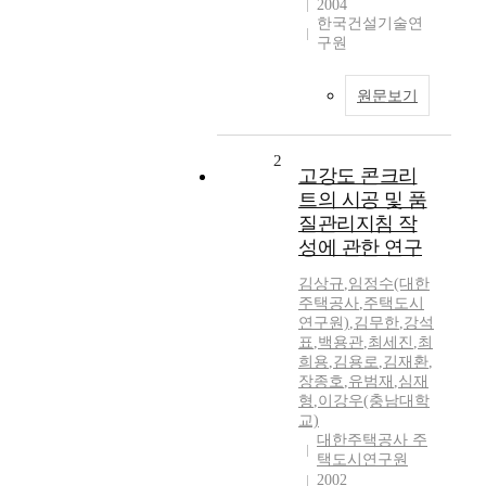
2004
한국건설기술연
구원
원문보기
2
고강도 콘크리
트의 시공 및 품
질관리지침 작
성에 관한 연구
김상규
,
임정수(대한
주택공사
,
주택도시
연구원)
,
김무한
,
강석
표
,
백용관
,
최세진
,
최
희용
,
김용로
,
김재환
,
장종호
,
유범재
,
심재
형
,
이강우(충남대학
교)
대한주택공사 주
택도시연구원
2002