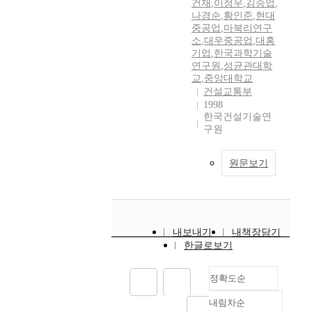
건재
,
이정우
,
김승업
,
나경순
,
황인준
,
현대
중공업
,
마북리연구
소
,
대우중공업
,
대홍
기업
,
한국과학기술
연구원
,
성균관대학
교
,
중앙대학교
건설교통부
1998
한국건설기술연
구원
원문보기
내보내기
내책장담기
한글로보기
정확도순
내림차순
정확도