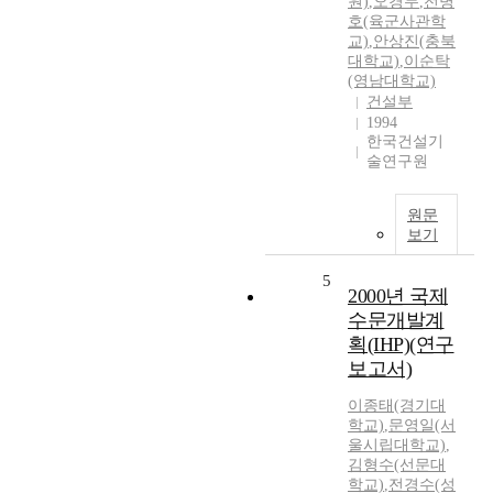
원)
,
오경두
,
전병
호(육군사관학
교)
,
안상진(충북
대학교)
,
이순탁
(영남대학교)
건설부
1994
한국건설기
술연구원
원문
보기
5
2000년 국제
수문개발계
획(IHP)(연구
보고서)
이종태(경기대
학교)
,
문영일(서
울시립대학교)
,
김형수(선문대
학교)
,
전경수(성