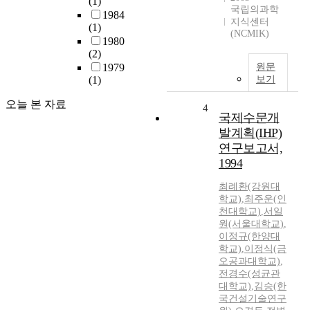
(1)
국립의과학
1984
지식센터
(1)
(NCMIK)
1980
(2)
1979
원문
(1)
보기
오늘 본 자료
4
국제수문개
발계획(IHP)
연구보고서,
1994
최례환(강원대
학교)
,
최주운(인
천대학교)
,
서일
원(서울대학교)
,
이정규(한양대
학교)
,
이정식(금
오공과대학교)
,
전경수(성균관
대학교)
,
김승(한
국건설기술연구