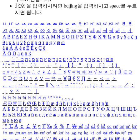
北京 을 입력하시려면
beijing
을 입력하시고 space를 누르
시면 됩니다.
ㅥ
ㅦ
ㅧ
ㅨ
ㅩ
ㅪ
ㅫ
ㅬ
ㅭ
ㅮ
ㅯ
ㅰ
ㅱ
ㅲ
ㅳ
ㅴ
ㅵ
ㅶ
ㅷ
ㅸ
ㅹ
ㅺ
ㅻ
ㅼ
ㅽ
ㅾ
ㅿ
ㆀ
ㆁ
ㆂ
ㆃ
ㆄ
ㆅ
ㆆ
ㆇ
ㆈ
ㆉ
ㆊ
ㆋ
ㆌ
ㆍ
ㆎ
Α
Β
Γ
Δ
Ε
Ζ
Η
Θ
Ι
Κ
Λ
Μ
Ν
Ξ
Ο
Π
Ρ
Σ
Τ
Υ
Φ
Χ
Ψ
Ω
α
β
γ
δ
ε
ζ
η
θ
ι
κ
λ
μ
ν
ξ
ο
π
ρ
σ
τ
υ
φ
χ
ψ
ω
á
à
Á
À
é
è
É
È
ç
Ç
ê
Ä
Ö
Ü
ä
ö
ü
ß
ְ
ֳ
ֲ
ֱ
ָ
ַ
ֵ
ֶ
ִ
ֹ
ּ
ֻ
ׂ
ׁ
ּ
ב
ה
נ
מ
צ
ת
ץ
ש
ד
ג
כ
ע
י
ח
ל
ך
ף
ק
ר
א
ט
ו
ן
ם
פ
‘
’
“
”
〔
〕
〈
〉
「
」
『
』
【
】
＂
（
）
［
］
｛
｝
±
×
÷
≠
≤
≥
∞
∴
♂
♀
∠
⊥
⌒
∂
∇
≡
≒
≪
≫
√
∽
∝
∵
∫
∬
∈
∋
⊆
⊇
⊂
⊃
∪
∩
∧
∨
￢
⇒
⇔
∀
∃
∮
∑
∏
＋
－
＜
＝
＞
、
。
·
‥
…
¨
〃
―
∥
＼
∼
´
～
ˇ
˘
˝
˚
˙
¸
˛
¡
¿
ː
！
＇
，
．
／
：
；
？
＾
＿
｀
｜
½
⅓
⅔
¼
¾
⅛
⅜
⅝
⅞
¹
²
³
⁴
ⁿ
₁
₂
₃
₄
Æ
Ð
Ħ
Ĳ
Ł
Ø
Œ
Þ
Ŧ
Ŋ
æ
đ
ð
ħ
ı
ĳ
ĸ
ŀ
ł
ø
œ
ß
þ
ŧ
ŋ
ŉ
А
Б
В
Г
Д
Е
Ё
Ж
З
И
Й
К
Л
М
Н
О
П
Р
С
Т
У
Ф
Х
Ц
Ч
Ш
Щ
Ъ
Ы
Ь
Э
Ю
Я
а
б
в
г
д
е
ё
ж
з
и
й
к
л
м
н
о
п
р
с
т
у
ф
х
ц
ч
ш
щ
ъ
ы
ь
э
ю
я
′
″
℃
Å
￠
￡
￥
¤
℉
‰
＄
％
Ｆ
￦
㎕
㎖
㎗
ℓ
㎘
㏄
㎣
㎤
㎥
㎦
㎙
㎚
㎛
㎜
㎝
㎞
㎟
㎠
㎡
㎢
㏊
㎍
㎎
㎏
㏏
㎈
㎉
㏈
㎧
㎨
㎰
㎱
㎲
㎳
㎴
㎵
㎶
㎷
㎸
㎹
㎀
㎁
㎂
㎃
㎄
㎺
㎻
㎽
㎾
㎿
㎐
㎑