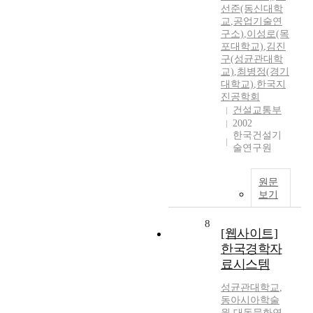
선준(동신대학
교
,
공업기술연
구소)
,
이성로(목
포대학교)
,
김진
구(성균관대학
교)
,
최병정(경기
대학교)
,
한국지
진공학회
건설교통부
2002
한국건설기
술연구원
원문
보기
8
[웹사이트]
한국경학자
료시스템
성균관대학교
,
동아시아학술
원
,
대동문화연