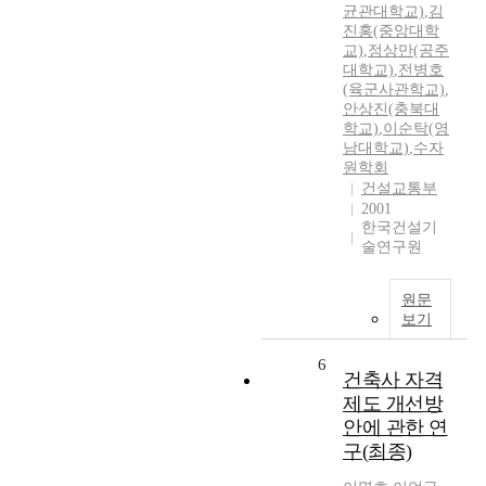
균관대학교)
,
김
진홍(중앙대학
교)
,
정상만(공주
대학교)
,
전병호
(육군사관학교)
,
안상진(충북대
학교)
,
이순탁(영
남대학교)
,
수자
원학회
건설교통부
2001
한국건설기
술연구원
원문
보기
6
건축사 자격
제도 개선방
안에 관한 연
구(최종)