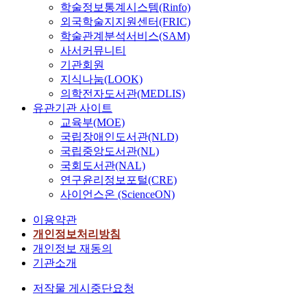
학술정보통계시스템(Rinfo)
외국학술지지원센터(FRIC)
학술관계분석서비스(SAM)
사서커뮤니티
기관회원
지식나눔(LOOK)
의학전자도서관(MEDLIS)
유관기관 사이트
교육부(MOE)
국립장애인도서관(NLD)
국립중앙도서관(NL)
국회도서관(NAL)
연구윤리정보포털(CRE)
사이언스온 (ScienceON)
이용약관
개인정보처리방침
개인정보 재동의
기관소개
저작물 게시중단요청