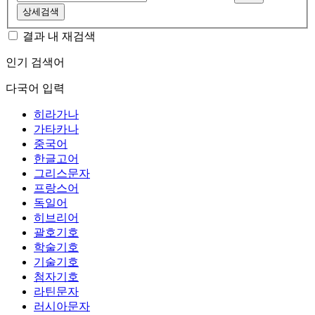
상세검색
결과 내 재검색
인기 검색어
다국어 입력
히라가나
가타카나
중국어
한글고어
그리스문자
프랑스어
독일어
히브리어
괄호기호
학술기호
기술기호
첨자기호
라틴문자
러시아문자