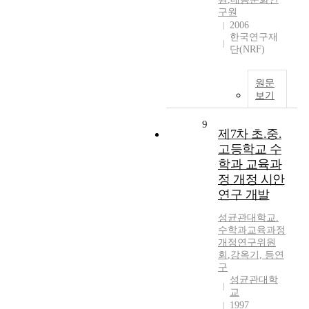
구원
2006
한국연구재
단(NRF)
원문
보기
9
제7차 초.중.
고등학교 수
학과 교육과
정 개정 시안
연구 개발
성균관대학교.
수학과교육과정
개정연구위원
회
,
강옥기, 등연
구
성균관대학
교
1997