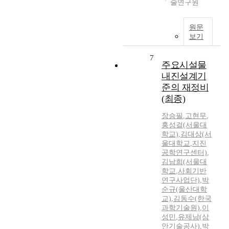
술연구원
원문
보기
7
주요시설물
내진설계기
준의 재정비
(최종)
장승필
,
고현무
,
홍성걸(서울대
학교)
,
김대상(서
울대학교
,
지진
공학연구센터)
,
김남희(서울대
학교
,
사회기반
연구사업단)
,
박
순규(울산대학
교)
,
김동수(한국
과학기술원)
,
이
성민
,
유제남(삼
안기술공사)
,
박