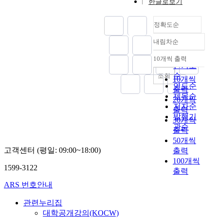
한글로보기
정확도순
내림차순
정확도
순
10개씩 출력
내림차순
인기도
순
조회
10개씩
연도순
출력
제목순
20개씩
저자순
출력
발행기
30개씩
관순
출력
50개씩
고객센터 (평일: 09:00~18:00)
출력
100개씩
1599-3122
출력
ARS 번호안내
관련누리집
대학공개강의(KOCW)