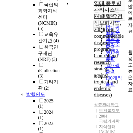
로
열대 풍토병
국립의
내림차순
많
정확도
관리시스템
과학지식
이
순
10개씩 출력
개발 및 유전
센터
내림차순
본
인기도
정보화사업,
(NCMIK)
자
순
조회
10개씩
(5)
2004(Anti-
료
연도순
교육유
출력
communicable
제목순
관기관
(4)
20개씩
diseases
저자순
출력
한국연
program :
발행기
활
30개씩
구재단
Control and
관순
용
(NRF)
(3)
출력
research
도
50개씩
strategies
dCollection
높
출력
against
(3)
은
100개씩
tropical and
기타기
자
출력
endemic
관
(2)
료
발행연도
diseases)
2025
성균관대학교
(1)
보건복지부
2024
2004
(1)
국립의과학
2023
지식센터
(1)
(NCMIK)