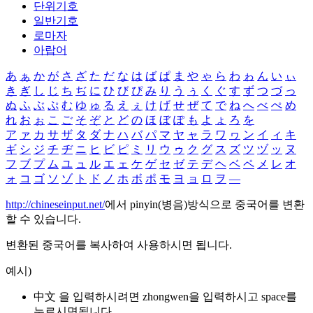
단위기호
일반기호
로마자
아랍어
あ
ぁ
か
が
さ
ざ
た
だ
な
は
ば
ぱ
ま
や
ゃ
ら
わ
ゎ
ん
い
ぃ
き
ぎ
し
じ
ち
ぢ
に
ひ
び
ぴ
み
り
う
ぅ
く
ぐ
す
ず
つ
づ
っ
ぬ
ふ
ぶ
ぷ
む
ゆ
ゅ
る
え
ぇ
け
げ
せ
ぜ
て
で
ね
へ
べ
ぺ
め
れ
お
ぉ
こ
ご
そ
ぞ
と
ど
の
ほ
ぼ
ぽ
も
よ
ょ
ろ
を
ア
ァ
カ
サ
ザ
タ
ダ
ナ
ハ
バ
パ
マ
ヤ
ャ
ラ
ワ
ヮ
ン
イ
ィ
キ
ギ
シ
ジ
チ
ヂ
ニ
ヒ
ビ
ピ
ミ
リ
ウ
ゥ
ク
グ
ス
ズ
ツ
ヅ
ッ
ヌ
フ
ブ
プ
ム
ユ
ュ
ル
エ
ェ
ケ
ゲ
セ
ゼ
テ
デ
ヘ
ベ
ペ
メ
レ
オ
ォ
コ
ゴ
ソ
ゾ
ト
ド
ノ
ホ
ボ
ポ
モ
ヨ
ョ
ロ
ヲ
―
http://chineseinput.net/
에서 pinyin(병음)방식으로 중국어를 변환
할 수 있습니다.
변환된 중국어를 복사하여 사용하시면 됩니다.
예시)
中文 을 입력하시려면
zhongwen
을 입력하시고 space를
누르시면됩니다.