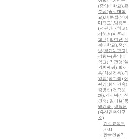
이명호
,
이언구
(중앙대학교)
,
윤
춘섭(숭실대학
교)
,
이문섭(인하
대학교)
,
임창복
(성균관대학교)
,
제해성(아주대
학교)
,
박한규(전
북대학교)
,
전성
남(경기대학교)
,
김형우(홍익대
학교)
,
최관영(일
건씨엔씨)
,
박서
홍(희산건축)
,
최
영집(탑건축)
,
이
관영(한인건축)
,
김영섭(건축문
화)
,
김지덕(유신
건축)
,
김기철(동
명건축)
,
경승원
(유신건축연구
소)
건설교통부
2000
한국건설기