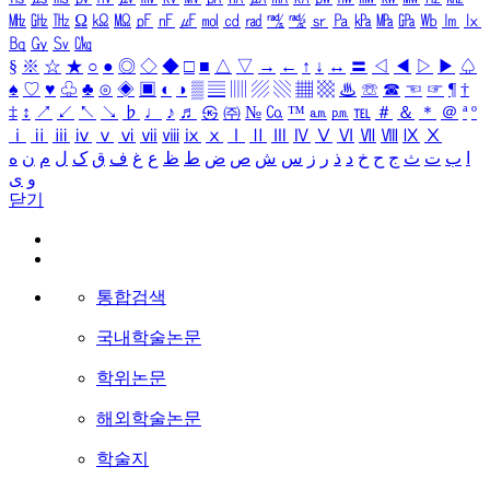
㎒
㎓
㎔
Ω
㏀
㏁
㎊
㎋
㎌
㏖
㏅
㎭
㎮
㎯
㏛
㎩
㎪
㎫
㎬
㏝
㏐
㏓
㏃
㏉
㏜
㏆
§
※
☆
★
○
●
◎
◇
◆
□
■
△
▽
→
←
↑
↓
↔
〓
◁
◀
▷
▶
♤
♠
♡
♥
♧
♣
⊙
◈
▣
◐
◑
▒
▤
▥
▨
▧
▦
▩
♨
☏
☎
☜
☞
¶
†
‡
↕
↗
↙
↖
↘
♭
♩
♪
♬
㉿
㈜
№
㏇
™
㏂
㏘
℡
＃
＆
＊
＠
ª
º
ⅰ
ⅱ
ⅲ
ⅳ
ⅴ
ⅵ
ⅶ
ⅷ
ⅸ
ⅹ
Ⅰ
Ⅱ
Ⅲ
Ⅳ
Ⅴ
Ⅵ
Ⅶ
Ⅷ
Ⅸ
Ⅹ
ا
ب
ت
ث
ج
ح
خ
د
ذ
ر
ز
س
ش
ص
ض
ط
ظ
ع
غ
ف
ق
ک
ل
م
ن
ه
و
ی
닫기
통합검색
국내학술논문
학위논문
해외학술논문
학술지