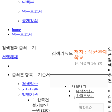
단행본
연구보고서
공개강의
home
연구보고서
검색결과 좁혀 보기
연
저자 : 성균관대
검색키워드
관
학교
선택해제
검
(검색결과
147
건)
색
어
좁혀본 항목 보기순서
추
천
검색량순
내보내기
가나다순
이
내책장담기
발행기관
한글로보기
검
1
한국건
색
설기술연
어
정확도순
구원
(130)