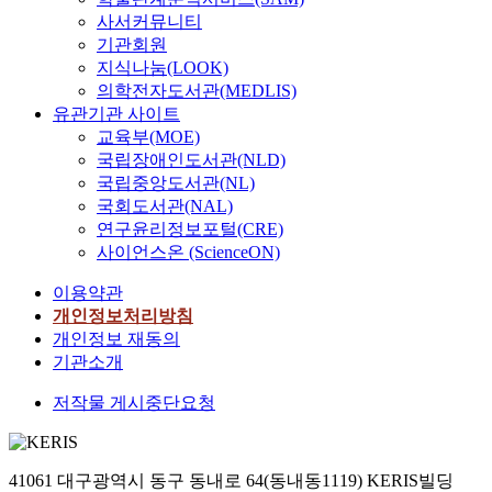
사서커뮤니티
기관회원
지식나눔(LOOK)
의학전자도서관(MEDLIS)
유관기관 사이트
교육부(MOE)
국립장애인도서관(NLD)
국립중앙도서관(NL)
국회도서관(NAL)
연구윤리정보포털(CRE)
사이언스온 (ScienceON)
이용약관
개인정보처리방침
개인정보 재동의
기관소개
저작물 게시중단요청
41061 대구광역시 동구 동내로 64(동내동1119) KERIS빌딩