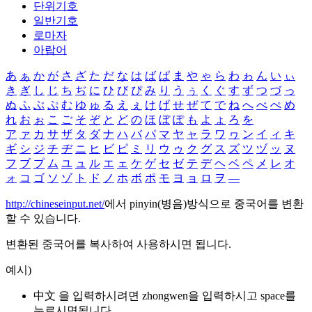
단위기호
일반기호
로마자
아랍어
あ
ぁ
か
が
さ
ざ
た
だ
な
は
ば
ぱ
ま
や
ゃ
ら
わ
ゎ
ん
い
ぃ
き
ぎ
し
じ
ち
ぢ
に
ひ
び
ぴ
み
り
う
ぅ
く
ぐ
す
ず
つ
づ
っ
ぬ
ふ
ぶ
ぷ
む
ゆ
ゅ
る
え
ぇ
け
げ
せ
ぜ
て
で
ね
へ
べ
ぺ
め
れ
お
ぉ
こ
ご
そ
ぞ
と
ど
の
ほ
ぼ
ぽ
も
よ
ょ
ろ
を
ア
ァ
カ
サ
ザ
タ
ダ
ナ
ハ
バ
パ
マ
ヤ
ャ
ラ
ワ
ヮ
ン
イ
ィ
キ
ギ
シ
ジ
チ
ヂ
ニ
ヒ
ビ
ピ
ミ
リ
ウ
ゥ
ク
グ
ス
ズ
ツ
ヅ
ッ
ヌ
フ
ブ
プ
ム
ユ
ュ
ル
エ
ェ
ケ
ゲ
セ
ゼ
テ
デ
ヘ
ベ
ペ
メ
レ
オ
ォ
コ
ゴ
ソ
ゾ
ト
ド
ノ
ホ
ボ
ポ
モ
ヨ
ョ
ロ
ヲ
―
http://chineseinput.net/
에서 pinyin(병음)방식으로 중국어를 변환
할 수 있습니다.
변환된 중국어를 복사하여 사용하시면 됩니다.
예시)
中文 을 입력하시려면
zhongwen
을 입력하시고 space를
누르시면됩니다.