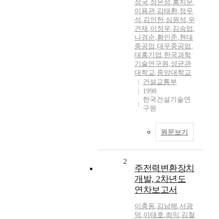
성국
,
정은성
,
홍지운
,
이용관
,
김태환
,
정우
석
,
김인한
,
심원석
,
우
건재
,
이정우
,
김승업
,
나경순
,
황인준
,
현대
중공업
,
대우중공업
,
대홍기업
,
한국과학
기술연구원
,
성균관
대학교
,
중앙대학교
건설교통부
1998
한국건설기술연
구원
원문보기
2
주전력변환장치
개발, 2차년도
연차보고서
이충동
,
김남해
,
서광
덕
,
이태호
,
최익
,
김철