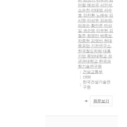
관
,
김성기
,
이주현
,
김
만철
,
채성국
,
서인석
,
소순찬
,
이태엽
,
서수
호
,
강진환
,
노애숙
,
김
시영
,
이상우
,
김승업
,
라경순
,
황인준
,
마상
길
,
권순영
,
이우현
,
김
철준
,
최영만
,
박종보
,
차중현
,
김영빈
,
현대
중공업
,
기전연구소
,
한국철도차량
,
대흥
기업
,
중앙대학교
,
성
균관대학교
,
한국과
학기술연구원
건설교통부
1999
한국건설기술연
구원
원문보기