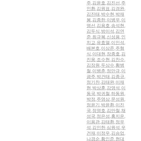
주
,
김윤호
,
김진선
,
주
인환
,
김원표
,
김경완
,
김진태
,
박수현
,
박재
봉
,
김종한
,
이병우
,
이
명선
,
김용호
,
송석현
,
김두식
,
방이석
,
김연
준
,
최규복
,
신성용
,
인
치교
,
유효열
,
이인석
,
배본호
,
이상준
,
주형
식
,
이대현
,
장종호
,
김
진웅
,
조수현
,
김찬수
,
김장원
,
두상수
,
황병
철
,
이병춘
,
정만규
,
이
광주
,
박건태
,
김종규
,
정기찬
,
김태완
,
이재
현
,
박상훈
,
강영석
,
이
동국
,
박귀철
,
하동원
,
박정
,
주영삼
,
문성원
,
정윤기
,
박윤환
,
이진
국
,
정영호
,
김만철
,
채
성국
,
정은성
,
홍지운
,
이용관
,
김태환
,
정우
석
,
김인한
,
심원석
,
우
건재
,
이정우
,
김승업
,
나경순
,
황인준
,
현대