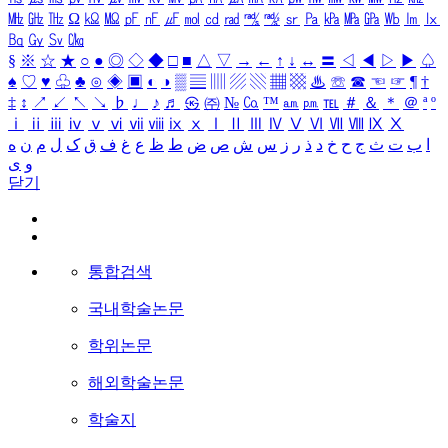
㎒
㎓
㎔
Ω
㏀
㏁
㎊
㎋
㎌
㏖
㏅
㎭
㎮
㎯
㏛
㎩
㎪
㎫
㎬
㏝
㏐
㏓
㏃
㏉
㏜
㏆
§
※
☆
★
○
●
◎
◇
◆
□
■
△
▽
→
←
↑
↓
↔
〓
◁
◀
▷
▶
♤
♠
♡
♥
♧
♣
⊙
◈
▣
◐
◑
▒
▤
▥
▨
▧
▦
▩
♨
☏
☎
☜
☞
¶
†
‡
↕
↗
↙
↖
↘
♭
♩
♪
♬
㉿
㈜
№
㏇
™
㏂
㏘
℡
＃
＆
＊
＠
ª
º
ⅰ
ⅱ
ⅲ
ⅳ
ⅴ
ⅵ
ⅶ
ⅷ
ⅸ
ⅹ
Ⅰ
Ⅱ
Ⅲ
Ⅳ
Ⅴ
Ⅵ
Ⅶ
Ⅷ
Ⅸ
Ⅹ
ا
ب
ت
ث
ج
ح
خ
د
ذ
ر
ز
س
ش
ص
ض
ط
ظ
ع
غ
ف
ق
ک
ل
م
ن
ه
و
ی
닫기
통합검색
국내학술논문
학위논문
해외학술논문
학술지