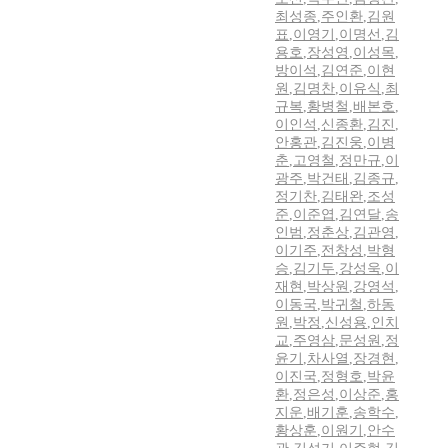
최성종
,
주인환
,
김원
표
,
이영기
,
이명선
,
김
용호
,
장성영
,
이성목
,
방이석
,
김연준
,
이현
원
,
김명찬
,
이유식
,
최
규복
,
황병철
,
배본호
,
이인석
,
신종환
,
김진
,
안홍관
,
김진웅
,
이병
춘
,
고영철
,
정만규
,
이
광주
,
박건태
,
김종규
,
정기찬
,
김태완
,
조성
준
,
이준엽
,
김연달
,
송
인범
,
정춘상
,
김관영
,
이기주
,
전창성
,
박형
승
,
김기두
,
강성욱
,
이
재현
,
박상원
,
강영석
,
이동국
,
박귀철
,
하동
원
,
박정
,
신성용
,
인치
교
,
주영삼
,
문성원
,
정
윤기
,
차사열
,
장경현
,
이진국
,
정형호
,
박윤
환
,
정은성
,
이상준
,
홍
지운
,
배기훈
,
송학수
,
황상훈
,
이원기
,
안수