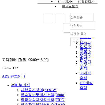
내보내기
내책장담기
한글로보기
정확도순
내림차순
정확도
순
10개씩 출력
내림차순
인기도
순
조회
10개씩
연도순
출력
제목순
20개씩
저자순
출력
고객센터 (평일: 09:00~18:00)
발행기
30개씩
관순
1599-3122
출력
50개씩
ARS 번호안내
출력
100개씩
관련누리집
출력
대학공개강의(KOCW)
학술정보통계시스템(Rinfo)
외국학술지지원센터(FRIC)
학술관계분석서비스(SAM)