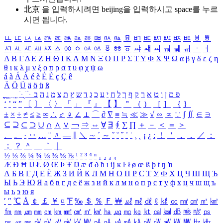
北京 을 입력하시려면
beijing
을 입력하시고 space를 누르
시면 됩니다.
ㅥ
ㅦ
ㅧ
ㅨ
ㅩ
ㅪ
ㅫ
ㅬ
ㅭ
ㅮ
ㅯ
ㅰ
ㅱ
ㅲ
ㅳ
ㅴ
ㅵ
ㅶ
ㅷ
ㅸ
ㅹ
ㅺ
ㅻ
ㅼ
ㅽ
ㅾ
ㅿ
ㆀ
ㆁ
ㆂ
ㆃ
ㆄ
ㆅ
ㆆ
ㆇ
ㆈ
ㆉ
ㆊ
ㆋ
ㆌ
ㆍ
ㆎ
Α
Β
Γ
Δ
Ε
Ζ
Η
Θ
Ι
Κ
Λ
Μ
Ν
Ξ
Ο
Π
Ρ
Σ
Τ
Υ
Φ
Χ
Ψ
Ω
α
β
γ
δ
ε
ζ
η
θ
ι
κ
λ
μ
ν
ξ
ο
π
ρ
σ
τ
υ
φ
χ
ψ
ω
á
à
Á
À
é
è
É
È
ç
Ç
ê
Ä
Ö
Ü
ä
ö
ü
ß
ְ
ֳ
ֲ
ֱ
ָ
ַ
ֵ
ֶ
ִ
ֹ
ּ
ֻ
ׂ
ׁ
ּ
ב
ה
נ
מ
צ
ת
ץ
ש
ד
ג
כ
ע
י
ח
ל
ך
ף
ק
ר
א
ט
ו
ן
ם
פ
‘
’
“
”
〔
〕
〈
〉
「
」
『
』
【
】
＂
（
）
［
］
｛
｝
±
×
÷
≠
≤
≥
∞
∴
♂
♀
∠
⊥
⌒
∂
∇
≡
≒
≪
≫
√
∽
∝
∵
∫
∬
∈
∋
⊆
⊇
⊂
⊃
∪
∩
∧
∨
￢
⇒
⇔
∀
∃
∮
∑
∏
＋
－
＜
＝
＞
、
。
·
‥
…
¨
〃
―
∥
＼
∼
´
～
ˇ
˘
˝
˚
˙
¸
˛
¡
¿
ː
！
＇
，
．
／
：
；
？
＾
＿
｀
｜
½
⅓
⅔
¼
¾
⅛
⅜
⅝
⅞
¹
²
³
⁴
ⁿ
₁
₂
₃
₄
Æ
Ð
Ħ
Ĳ
Ł
Ø
Œ
Þ
Ŧ
Ŋ
æ
đ
ð
ħ
ı
ĳ
ĸ
ŀ
ł
ø
œ
ß
þ
ŧ
ŋ
ŉ
А
Б
В
Г
Д
Е
Ё
Ж
З
И
Й
К
Л
М
Н
О
П
Р
С
Т
У
Ф
Х
Ц
Ч
Ш
Щ
Ъ
Ы
Ь
Э
Ю
Я
а
б
в
г
д
е
ё
ж
з
и
й
к
л
м
н
о
п
р
с
т
у
ф
х
ц
ч
ш
щ
ъ
ы
ь
э
ю
я
′
″
℃
Å
￠
￡
￥
¤
℉
‰
＄
％
Ｆ
￦
㎕
㎖
㎗
ℓ
㎘
㏄
㎣
㎤
㎥
㎦
㎙
㎚
㎛
㎜
㎝
㎞
㎟
㎠
㎡
㎢
㏊
㎍
㎎
㎏
㏏
㎈
㎉
㏈
㎧
㎨
㎰
㎱
㎲
㎳
㎴
㎵
㎶
㎷
㎸
㎹
㎀
㎁
㎂
㎃
㎄
㎺
㎻
㎽
㎾
㎿
㎐
㎑