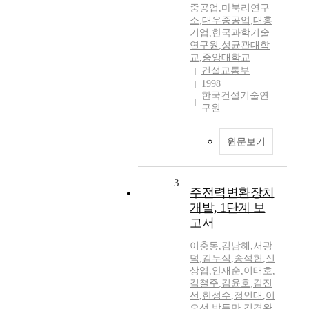
중공업
,
마북리연구
소
,
대우중공업
,
대홍
기업
,
한국과학기술
연구원
,
성균관대학
교
,
중앙대학교
건설교통부
1998
한국건설기술연
구원
원문보기
3
주전력변환장치
개발, 1단계 보
고서
이충동
,
김남해
,
서광
덕
,
김두식
,
송석현
,
신
상엽
,
안재순
,
이태호
,
김철주
,
김윤호
,
김진
선
,
한성수
,
정인대
,
이
오선
,
박두만
,
김경완
,