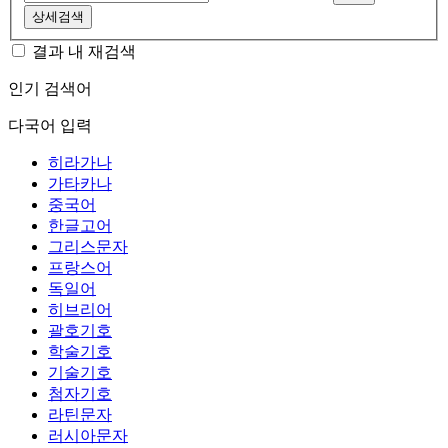
상세검색
결과 내 재검색
인기 검색어
다국어 입력
히라가나
가타카나
중국어
한글고어
그리스문자
프랑스어
독일어
히브리어
괄호기호
학술기호
기술기호
첨자기호
라틴문자
러시아문자