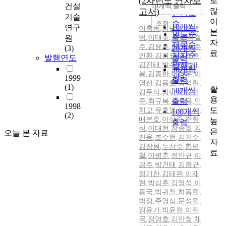
(2차년도 연차보
로
순
건설
10개씩 출력
내림차순
많
고서)
인기도
기술
이
순
조회
10개씩
연구
이충동
,
김남해
,
서광
본
연도순
출력
원
덕
,
이태호
,
최익
,
김철
자
제목순
주
,
김윤호
,
김진선
,
주
(3)
20개씩
료
저자순
인환
,
김원표
,
김경완
,
발행연도
출력
김진태
,
박수현
,
박재
발행기
30개씩
봉
,
김종한
,
이병우
,
이
관순
1999
출력
명선
,
김용호
,
송석현
,
(1)
활
50개씩
김두식
,
방이석
,
김연
용
출력
준
,
최규복
,
신성용
,
인
1998
도
치교
,
유효열
,
이인석
,
100개씩
(2)
배본호
,
이상준
,
주형
높
출력
식
,
이대현
,
장종호
,
김
은
오늘 본 자료
진웅
,
조수현
,
김찬수
,
자
김장원
,
두상수
,
황병
료
철
,
이병춘
,
정만규
,
이
광주
,
박건태
,
김종규
,
정기찬
,
김태완
,
이재
현
,
박상훈
,
강영석
,
이
동국
,
박귀철
,
하동원
,
박정
,
주영삼
,
문성원
,
정윤기
,
박윤환
,
이진
국
,
정영호
,
김만철
,
채