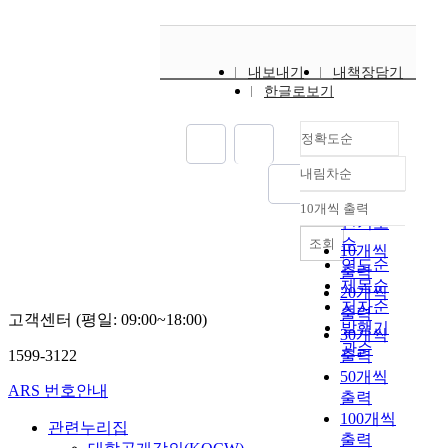
내보내기
내책장담기
한글로보기
정확도순
내림차순
정확도
순
10개씩 출력
내림차순
인기도
순
조회
10개씩
연도순
출력
제목순
20개씩
저자순
출력
고객센터 (평일: 09:00~18:00)
발행기
30개씩
관순
1599-3122
출력
50개씩
ARS 번호안내
출력
100개씩
관련누리집
출력