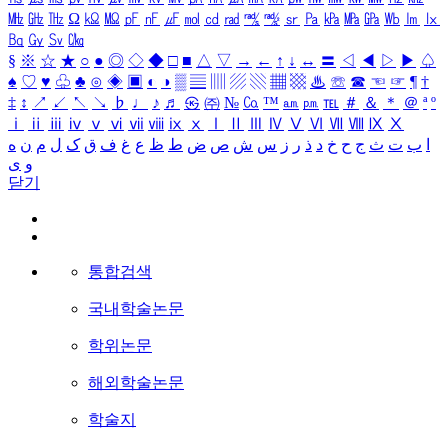
㎒
㎓
㎔
Ω
㏀
㏁
㎊
㎋
㎌
㏖
㏅
㎭
㎮
㎯
㏛
㎩
㎪
㎫
㎬
㏝
㏐
㏓
㏃
㏉
㏜
㏆
§
※
☆
★
○
●
◎
◇
◆
□
■
△
▽
→
←
↑
↓
↔
〓
◁
◀
▷
▶
♤
♠
♡
♥
♧
♣
⊙
◈
▣
◐
◑
▒
▤
▥
▨
▧
▦
▩
♨
☏
☎
☜
☞
¶
†
‡
↕
↗
↙
↖
↘
♭
♩
♪
♬
㉿
㈜
№
㏇
™
㏂
㏘
℡
＃
＆
＊
＠
ª
º
ⅰ
ⅱ
ⅲ
ⅳ
ⅴ
ⅵ
ⅶ
ⅷ
ⅸ
ⅹ
Ⅰ
Ⅱ
Ⅲ
Ⅳ
Ⅴ
Ⅵ
Ⅶ
Ⅷ
Ⅸ
Ⅹ
ا
ب
ت
ث
ج
ح
خ
د
ذ
ر
ز
س
ش
ص
ض
ط
ظ
ع
غ
ف
ق
ک
ل
م
ن
ه
و
ی
닫기
통합검색
국내학술논문
학위논문
해외학술논문
학술지