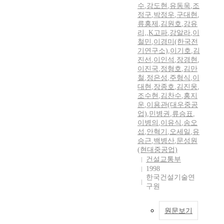
수
,
강도현
,
유동욱
,
조
정구
,
박정우
,
구대현
,
류홍제
,
김원호
,
강유
리,
,
K고파
,
강알라
,
이
철민
,
이경미(한국전
기연구소)
,
이기호
,
김
진선
,
이인석
,
장경현
,
이진국
,
정형호
,
김만
철
,
정은성
,
주형식
,
이
대현
,
장종호
,
김진웅
,
조수현
,
김찬수
,
홍지
운
,
이용관(대우중공
업)
,
민병권
,
류승표
,
이병의
,
이유식
,
송오
섭
,
안혁기
,
오세일
,
유
승근
,
백병산
,
문성원
(현대중공업)
건설교통부
1998
한국건설기술연
구원
원문보기