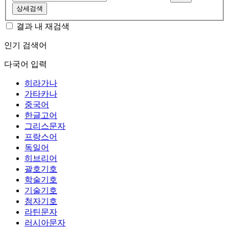
상세검색
결과 내 재검색
인기 검색어
다국어 입력
히라가나
가타카나
중국어
한글고어
그리스문자
프랑스어
독일어
히브리어
괄호기호
학술기호
기술기호
첨자기호
라틴문자
러시아문자