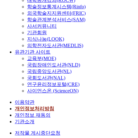
대학공개강의(KOCW)
학술정보통계시스템(Rinfo)
외국학술지지원센터(FRIC)
학술관계분석서비스(SAM)
사서커뮤니티
기관회원
지식나눔(LOOK)
의학전자도서관(MEDLIS)
유관기관 사이트
교육부(MOE)
국립장애인도서관(NLD)
국립중앙도서관(NL)
국회도서관(NAL)
연구윤리정보포털(CRE)
사이언스온 (ScienceON)
이용약관
개인정보처리방침
개인정보 재동의
기관소개
저작물 게시중단요청