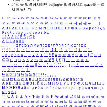
北京 을 입력하시려면
beijing
을 입력하시고 space를 누르
시면 됩니다.
ㅥ
ㅦ
ㅧ
ㅨ
ㅩ
ㅪ
ㅫ
ㅬ
ㅭ
ㅮ
ㅯ
ㅰ
ㅱ
ㅲ
ㅳ
ㅴ
ㅵ
ㅶ
ㅷ
ㅸ
ㅹ
ㅺ
ㅻ
ㅼ
ㅽ
ㅾ
ㅿ
ㆀ
ㆁ
ㆂ
ㆃ
ㆄ
ㆅ
ㆆ
ㆇ
ㆈ
ㆉ
ㆊ
ㆋ
ㆌ
ㆍ
ㆎ
Α
Β
Γ
Δ
Ε
Ζ
Η
Θ
Ι
Κ
Λ
Μ
Ν
Ξ
Ο
Π
Ρ
Σ
Τ
Υ
Φ
Χ
Ψ
Ω
α
β
γ
δ
ε
ζ
η
θ
ι
κ
λ
μ
ν
ξ
ο
π
ρ
σ
τ
υ
φ
χ
ψ
ω
á
à
Á
À
é
è
É
È
ç
Ç
ê
Ä
Ö
Ü
ä
ö
ü
ß
ְ
ֳ
ֲ
ֱ
ָ
ַ
ֵ
ֶ
ִ
ֹ
ּ
ֻ
ׂ
ׁ
ּ
ב
ה
נ
מ
צ
ת
ץ
ש
ד
ג
כ
ע
י
ח
ל
ך
ף
ק
ר
א
ט
ו
ן
ם
פ
‘
’
“
”
〔
〕
〈
〉
「
」
『
』
【
】
＂
（
）
［
］
｛
｝
±
×
÷
≠
≤
≥
∞
∴
♂
♀
∠
⊥
⌒
∂
∇
≡
≒
≪
≫
√
∽
∝
∵
∫
∬
∈
∋
⊆
⊇
⊂
⊃
∪
∩
∧
∨
￢
⇒
⇔
∀
∃
∮
∑
∏
＋
－
＜
＝
＞
、
。
·
‥
…
¨
〃
―
∥
＼
∼
´
～
ˇ
˘
˝
˚
˙
¸
˛
¡
¿
ː
！
＇
，
．
／
：
；
？
＾
＿
｀
｜
½
⅓
⅔
¼
¾
⅛
⅜
⅝
⅞
¹
²
³
⁴
ⁿ
₁
₂
₃
₄
Æ
Ð
Ħ
Ĳ
Ł
Ø
Œ
Þ
Ŧ
Ŋ
æ
đ
ð
ħ
ı
ĳ
ĸ
ŀ
ł
ø
œ
ß
þ
ŧ
ŋ
ŉ
А
Б
В
Г
Д
Е
Ё
Ж
З
И
Й
К
Л
М
Н
О
П
Р
С
Т
У
Ф
Х
Ц
Ч
Ш
Щ
Ъ
Ы
Ь
Э
Ю
Я
а
б
в
г
д
е
ё
ж
з
и
й
к
л
м
н
о
п
р
с
т
у
ф
х
ц
ч
ш
щ
ъ
ы
ь
э
ю
я
′
″
℃
Å
￠
￡
￥
¤
℉
‰
＄
％
Ｆ
￦
㎕
㎖
㎗
ℓ
㎘
㏄
㎣
㎤
㎥
㎦
㎙
㎚
㎛
㎜
㎝
㎞
㎟
㎠
㎡
㎢
㏊
㎍
㎎
㎏
㏏
㎈
㎉
㏈
㎧
㎨
㎰
㎱
㎲
㎳
㎴
㎵
㎶
㎷
㎸
㎹
㎀
㎁
㎂
㎃
㎄
㎺
㎻
㎽
㎾
㎿
㎐
㎑