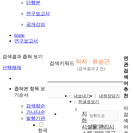
단행본
연구보고서
공개강의
home
연구보고서
검색결과 좁혀 보기
연
저자 : 유승근
검색키워드
관
선택해제
(검색결과
2
건)
검
색
어
좁혀본 항목 보
추
기순서
천
내보내기
내책장담기
한글로보기
검색량순
이
1
가나다순
지
검
정확도순
발행기관
하
색
시설물 관리시
내림차순
어
정확도
한국