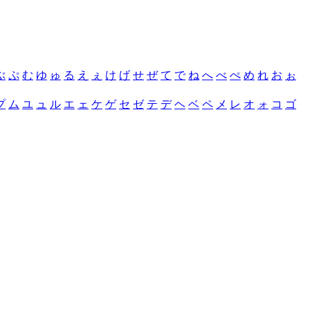
ぶ
ぷ
む
ゆ
ゅ
る
え
ぇ
け
げ
せ
ぜ
て
で
ね
へ
べ
ぺ
め
れ
お
ぉ
プ
ム
ユ
ュ
ル
エ
ェ
ケ
ゲ
セ
ゼ
テ
デ
ヘ
ベ
ペ
メ
レ
オ
ォ
コ
ゴ