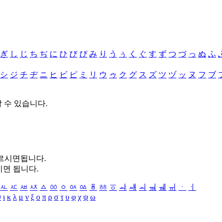
ぎ
し
じ
ち
ぢ
に
ひ
び
ぴ
み
り
う
ぅ
く
ぐ
す
ず
つ
づ
っ
ぬ
ふ
シ
ジ
チ
ヂ
ニ
ヒ
ビ
ピ
ミ
リ
ウ
ゥ
ク
グ
ス
ズ
ツ
ヅ
ッ
ヌ
フ
ブ
할 수 있습니다.
누르시면됩니다.
시면 됩니다.
ㅻ
ㅼ
ㅽ
ㅾ
ㅿ
ㆀ
ㆁ
ㆂ
ㆃ
ㆄ
ㆅ
ㆆ
ㆇ
ㆈ
ㆉ
ㆊ
ㆋ
ㆌ
ㆍ
ㆎ
θ
ι
κ
λ
μ
ν
ξ
ο
π
ρ
σ
τ
υ
φ
χ
ψ
ω