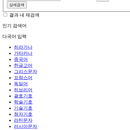
상세검색
결과 내 재검색
인기 검색어
다국어 입력
히라가나
가타카나
중국어
한글고어
그리스문자
프랑스어
독일어
히브리어
괄호기호
학술기호
기술기호
첨자기호
라틴문자
러시아문자