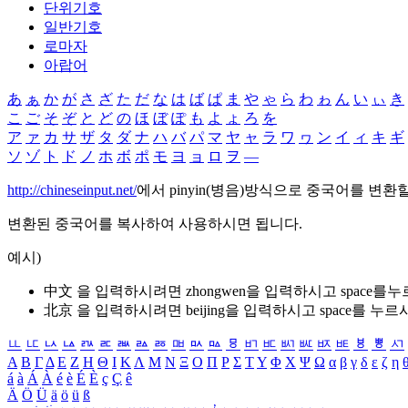
단위기호
일반기호
로마자
아랍어
あ
ぁ
か
が
さ
ざ
た
だ
な
は
ば
ぱ
ま
や
ゃ
ら
わ
ゎ
ん
い
ぃ
き
こ
ご
そ
ぞ
と
ど
の
ほ
ぼ
ぽ
も
よ
ょ
ろ
を
ア
ァ
カ
サ
ザ
タ
ダ
ナ
ハ
バ
パ
マ
ヤ
ャ
ラ
ワ
ヮ
ン
イ
ィ
キ
ギ
ソ
ゾ
ト
ド
ノ
ホ
ボ
ポ
モ
ヨ
ョ
ロ
ヲ
―
http://chineseinput.net/
에서 pinyin(병음)방식으로 중국어를 변환
변환된 중국어를 복사하여 사용하시면 됩니다.
예시)
中文 을 입력하시려면
zhongwen
을 입력하시고 space를
北京 을 입력하시려면
beijing
을 입력하시고 space를 누르
ㅥ
ㅦ
ㅧ
ㅨ
ㅩ
ㅪ
ㅫ
ㅬ
ㅭ
ㅮ
ㅯ
ㅰ
ㅱ
ㅲ
ㅳ
ㅴ
ㅵ
ㅶ
ㅷ
ㅸ
ㅹ
ㅺ
Α
Β
Γ
Δ
Ε
Ζ
Η
Θ
Ι
Κ
Λ
Μ
Ν
Ξ
Ο
Π
Ρ
Σ
Τ
Υ
Φ
Χ
Ψ
Ω
α
β
γ
δ
ε
ζ
η
á
à
Á
À
é
è
É
È
ç
Ç
ê
Ä
Ö
Ü
ä
ö
ü
ß