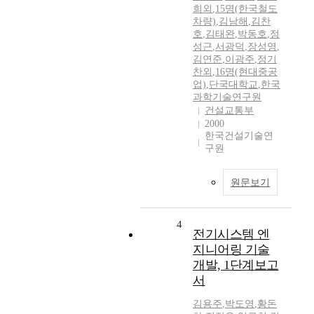
희외
,
15명(한국철도
차량)
,
김남해
,
김찬
호
,
김태완
,
박동호
,
정
성근
,
서광덕
,
장성영
,
김연준
,
이광주
,
정기
찬외
,
16명(현대중공
업)
,
단국대학교
,
한국
과학기술연구원
건설교통부
2000
한국건설기술연
구원
원문보기
4
전기시스템 엔
지니어링 기술
개발, 1단계보고
서
김용주
,
박도영
,
황돈