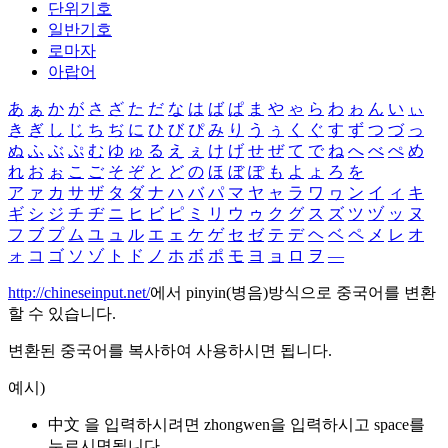
단위기호
일반기호
로마자
아랍어
あ
ぁ
か
が
さ
ざ
た
だ
な
は
ば
ぱ
ま
や
ゃ
ら
わ
ゎ
ん
い
ぃ
き
ぎ
し
じ
ち
ぢ
に
ひ
び
ぴ
み
り
う
ぅ
く
ぐ
す
ず
つ
づ
っ
ぬ
ふ
ぶ
ぷ
む
ゆ
ゅ
る
え
ぇ
け
げ
せ
ぜ
て
で
ね
へ
べ
ぺ
め
れ
お
ぉ
こ
ご
そ
ぞ
と
ど
の
ほ
ぼ
ぽ
も
よ
ょ
ろ
を
ア
ァ
カ
サ
ザ
タ
ダ
ナ
ハ
バ
パ
マ
ヤ
ャ
ラ
ワ
ヮ
ン
イ
ィ
キ
ギ
シ
ジ
チ
ヂ
ニ
ヒ
ビ
ピ
ミ
リ
ウ
ゥ
ク
グ
ス
ズ
ツ
ヅ
ッ
ヌ
フ
ブ
プ
ム
ユ
ュ
ル
エ
ェ
ケ
ゲ
セ
ゼ
テ
デ
ヘ
ベ
ペ
メ
レ
オ
ォ
コ
ゴ
ソ
ゾ
ト
ド
ノ
ホ
ボ
ポ
モ
ヨ
ョ
ロ
ヲ
―
http://chineseinput.net/
에서 pinyin(병음)방식으로 중국어를 변환
할 수 있습니다.
변환된 중국어를 복사하여 사용하시면 됩니다.
예시)
中文 을 입력하시려면
zhongwen
을 입력하시고 space를
누르시면됩니다.