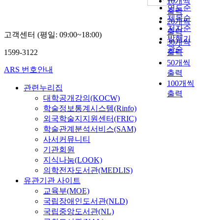
10개씩
연도순
출력
제목순
20개씩
저자순
출력
고객센터 (평일: 09:00~18:00)
발행기
30개씩
관순
1599-3122
출력
50개씩
ARS 번호안내
출력
100개씩
관련누리집
출력
대학공개강의(KOCW)
학술정보통계시스템(Rinfo)
외국학술지지원센터(FRIC)
학술관계분석서비스(SAM)
사서커뮤니티
기관회원
지식나눔(LOOK)
의학전자도서관(MEDLIS)
유관기관 사이트
교육부(MOE)
국립장애인도서관(NLD)
국립중앙도서관(NL)