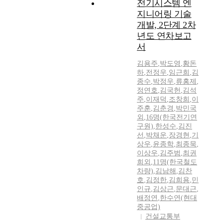
전기시스템 엔
지니어링 기술
개발, 2단계 2차
년도 연차보고
서
김용주
,
박도영
,
황돈
하
,
전정우
,
임근희
,
김
종수
,
박정우
,
류홍제
,
정연호
,
김국헌
,
김석
주
,
이재덕
,
조창희
,
이
주훈
,
김춘경
,
박민국
외
,
16명(한국전기연
구원)
,
한성수
,
김진
선
,
박채운
,
장경현
,
기
상우
,
윤종학
,
최종묵
,
이상우
,
김주범
,
최권
희외
,
11명(한국철도
차량)
,
김남해
,
김찬
호
,
김정한
,
김희용
,
민
인규
,
김상근
,
문대근
,
배정연
,
한수연(현대
중공업)
건설교통부