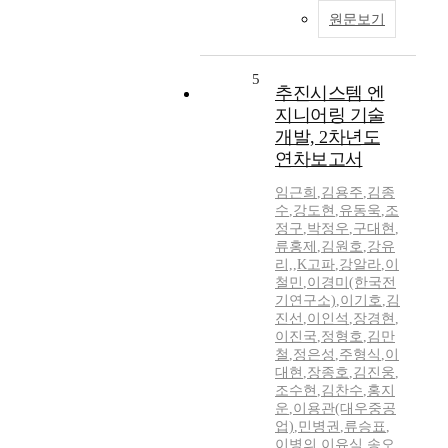
원문보기
5
추진시스템 엔
지니어링 기술
개발, 2차년도
연차보고서
임근희
,
김용주
,
김종
수
,
강도현
,
유동욱
,
조
정구
,
박정우
,
구대현
,
류홍제
,
김원호
,
강유
리,
,
K고파
,
강알라
,
이
철민
,
이경미(한국전
기연구소)
,
이기호
,
김
진선
,
이인석
,
장경현
,
이진국
,
정형호
,
김만
철
,
정은성
,
주형식
,
이
대현
,
장종호
,
김진웅
,
조수현
,
김찬수
,
홍지
운
,
이용관(대우중공
업)
,
민병권
,
류승표
,
이병의
,
이유식
,
송오