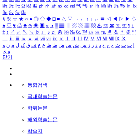
㎒
㎓
㎔
Ω
㏀
㏁
㎊
㎋
㎌
㏖
㏅
㎭
㎮
㎯
㏛
㎩
㎪
㎫
㎬
㏝
㏐
㏓
㏃
㏉
㏜
㏆
§
※
☆
★
○
●
◎
◇
◆
□
■
△
▽
→
←
↑
↓
↔
〓
◁
◀
▷
▶
♤
♠
♡
♥
♧
♣
⊙
◈
▣
◐
◑
▒
▤
▥
▨
▧
▦
▩
♨
☏
☎
☜
☞
¶
†
‡
↕
↗
↙
↖
↘
♭
♩
♪
♬
㉿
㈜
№
㏇
™
㏂
㏘
℡
＃
＆
＊
＠
ª
º
ⅰ
ⅱ
ⅲ
ⅳ
ⅴ
ⅵ
ⅶ
ⅷ
ⅸ
ⅹ
Ⅰ
Ⅱ
Ⅲ
Ⅳ
Ⅴ
Ⅵ
Ⅶ
Ⅷ
Ⅸ
Ⅹ
ا
ب
ت
ث
ج
ح
خ
د
ذ
ر
ز
س
ش
ص
ض
ط
ظ
ع
غ
ف
ق
ک
ل
م
ن
ه
و
ی
닫기
통합검색
국내학술논문
학위논문
해외학술논문
학술지