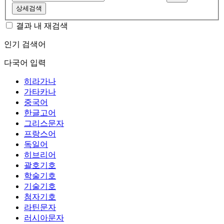
상세검색
결과 내 재검색
인기 검색어
다국어 입력
히라가나
가타카나
중국어
한글고어
그리스문자
프랑스어
독일어
히브리어
괄호기호
학술기호
기술기호
첨자기호
라틴문자
러시아문자