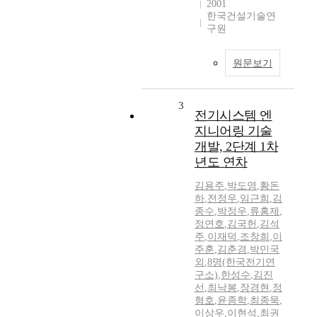
2001
한국건설기술연
구원
원문보기
3
전기시스템 엔
지니어링 기술
개발, 2단계 1차
년도 연차
김용주
,
박도영
,
황돈
하
,
전정우
,
임근희
,
김
종수
,
박정우
,
류홍제
,
정연호
,
김국헌
,
김석
주
,
이재덕
,
조창희
,
이
주훈
,
김춘경
,
박민국
외
,
8명(한국전기연
구소)
,
한성수
,
김진
선
,
최낙봉
,
장경현
,
정
형호
,
윤종학
,
최종묵
,
이상우
,
이현석
,
최권