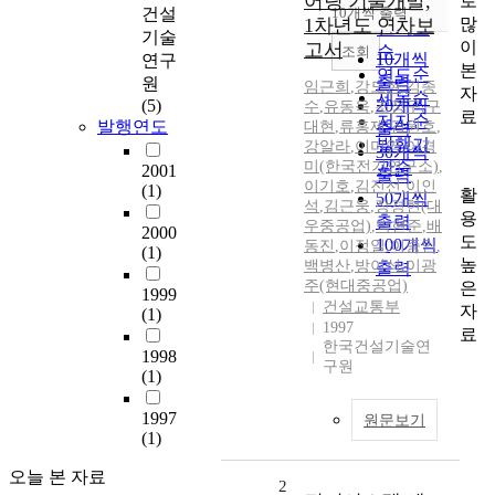
어링 기술개발,
로
순
건설
10개씩 출력
내림차순
많
1차년도 연차보
인기도
기술
이
고서
순
조회
10개씩
연구
본
연도순
출력
원
임근희
,
강도현
,
김종
자
제목순
(5)
20개씩
수
,
유동욱
,
조정구
,
구
료
저자순
발행연도
대현
,
류홍제
,
김원호
,
출력
발행기
강알라
,
이미영
,
이경
30개씩
미(한국전기연구소)
관순
,
2001
출력
이기호
,
김진선
,
이인
(1)
활
50개씩
석
,
김근웅
,
장경현(대
용
출력
우중공업)
,
박현준
,
배
2000
도
100개씩
동진
,
이정일
,
이종인
,
(1)
높
백병산
,
방이석
,
이광
출력
주(현대중공업)
은
1999
건설교통부
자
(1)
1997
료
한국건설기술연
1998
구원
(1)
1997
원문보기
(1)
오늘 본 자료
2