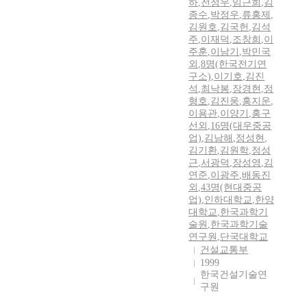
하
,
전정우
,
임근희
,
김
종수
,
박정우
,
류홍제
,
김원호
,
김국헌
,
김석
주
,
이재덕
,
조창희
,
이
주훈
,
이남기
,
박민국
외
,
8명(한국전기연
구소)
,
이기호
,
김진
석
,
최낙봉
,
장경현
,
정
형호
,
김진웅
,
홍지운
,
이용관
,
이양기
,
홍구
선외
,
16명(대우중공
업)
,
김남해
,
정성현
,
김기환
,
김원학
,
정성
근
,
서광덕
,
장성영
,
김
연준
,
이광주
,
배동진
외
,
43명(현대중공
업)
,
인하대학교
,
한양
대학교
,
한국과학기
술원
,
한국과학기술
연구원
,
단국대학교
건설교통부
1999
한국건설기술연
구원