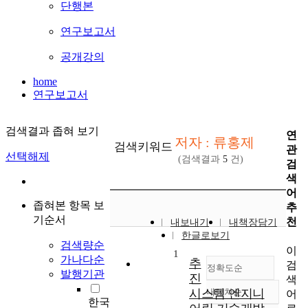
단행본
연구보고서
공개강의
home
연구보고서
검색결과 좁혀 보기
연
저자 : 류홍제
검색키워드
관
선택해제
(검색결과
5
건)
검
색
어
좁혀본 항목 보
추
기순서
천
내보내기
내책장담기
한글로보기
검색량순
이
1
가나다순
추
검
정확도순
발행기관
진
색
시스템 엔지니
내림차순
어
정확도
한국