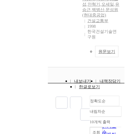
섭
,
안혁기
,
오세일
,
유
승근
,
백병산
,
문성원
(현대중공업)
건설교통부
1998
한국건설기술연
구원
원문보기
내보내기
내책장담기
한글로보기
정확도순
내림차순
정확도
순
10개씩 출력
내림차순
인기도
순
조회