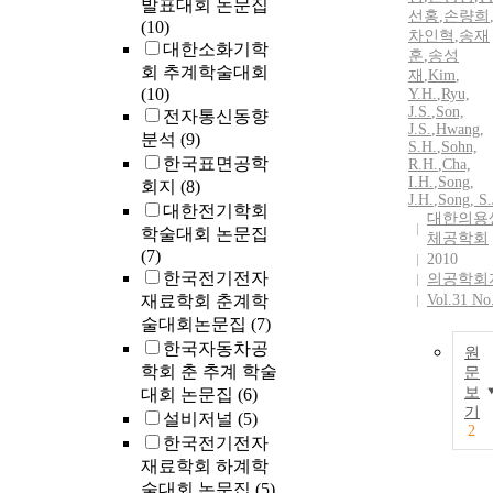
발표대회 논문집
선홍
,
손량희
(10)
차인혁
,
송재
대한소화기학
훈
,
송성
회 추계학술대회
재
,
Kim
,
(10)
Y.H.
,
Ryu,
J.S.
,
Son,
전자통신동향
J.S.
,
Hwang,
분석
(9)
S.
H.
,
Sohn,
한국표면공학
R.
H.
,
Cha,
I.
H.
,
Song,
회지
(8)
J.
H.
,
Song, S.
대한전기학회
대한의용
학술대회 논문집
체공학회
(7)
2010
한국전기전자
의공학회
재료학회 춘계학
Vol.31 No
술대회논문집
(7)
한국자동차공
원
학회 춘 추계 학술
문
보
대회 논문집
(6)
기
설비저널
(5)
2
한국전기전자
재료학회 하계학
술대회 논문집
(5)