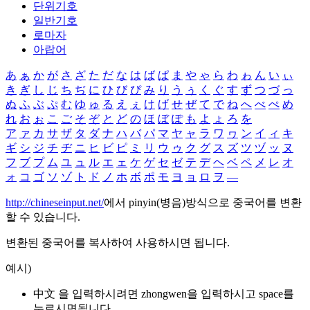
단위기호
일반기호
로마자
아랍어
あ
ぁ
か
が
さ
ざ
た
だ
な
は
ば
ぱ
ま
や
ゃ
ら
わ
ゎ
ん
い
ぃ
き
ぎ
し
じ
ち
ぢ
に
ひ
び
ぴ
み
り
う
ぅ
く
ぐ
す
ず
つ
づ
っ
ぬ
ふ
ぶ
ぷ
む
ゆ
ゅ
る
え
ぇ
け
げ
せ
ぜ
て
で
ね
へ
べ
ぺ
め
れ
お
ぉ
こ
ご
そ
ぞ
と
ど
の
ほ
ぼ
ぽ
も
よ
ょ
ろ
を
ア
ァ
カ
サ
ザ
タ
ダ
ナ
ハ
バ
パ
マ
ヤ
ャ
ラ
ワ
ヮ
ン
イ
ィ
キ
ギ
シ
ジ
チ
ヂ
ニ
ヒ
ビ
ピ
ミ
リ
ウ
ゥ
ク
グ
ス
ズ
ツ
ヅ
ッ
ヌ
フ
ブ
プ
ム
ユ
ュ
ル
エ
ェ
ケ
ゲ
セ
ゼ
テ
デ
ヘ
ベ
ペ
メ
レ
オ
ォ
コ
ゴ
ソ
ゾ
ト
ド
ノ
ホ
ボ
ポ
モ
ヨ
ョ
ロ
ヲ
―
http://chineseinput.net/
에서 pinyin(병음)방식으로 중국어를 변환
할 수 있습니다.
변환된 중국어를 복사하여 사용하시면 됩니다.
예시)
中文 을 입력하시려면
zhongwen
을 입력하시고 space를
누르시면됩니다.