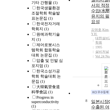
설비시설
기타 간행물
(1)
서의 적정
한국생물환경
수압(水壓
조절학회 학술발
유지의 필
표논문집
(1)
요성
한국전자거래
학회지
(1)
김영호
,
Kim
,
원예과학기술
Y.H.
대한설비
지
(1)
학회
제어로봇시스
1995
템학회 합동학술
설비저널
대회 논문집
(1)
Vol.24 No
압출 및 인발 심
포지엄
(1)
한국소성가공
원
학회 학술대회 논
문
보
문집
(1)
기
大韓氣管食道
科學會誌
(1)
Progress in
8
일본시장
superconductivity
(1)
수출된 여