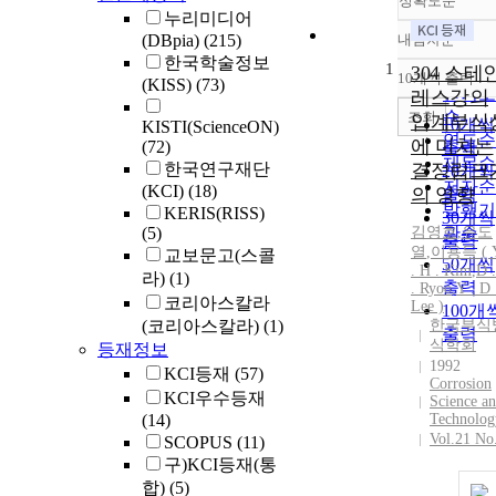
정확도순
누리미디어
(DBpia)
(215)
내림차순
정확도
한국학술정보
1
순
304 스테
10개씩 출력
(KISS)
(73)
내림차
인기도
레스강의
순
조회
입계부식
10개씩
KISTI(ScienceON)
연도순
에 미치는
(72)
출력
제목순
한국연구재단
결정립크
20개씩
저자순
(KCI)
(18)
의 영향
출력
발행기
KERIS(RISS)
30개씩
(5)
김영호
관순
,
유도
출력
열
,
이용득 (
교보문고(스콜
50개씩
.
H
.
Kim
,
D 
라)
(1)
출력
. Ryoo
,
Y
. D 
코리아스칼라
Lee )
100개
(코리아스칼라)
(1)
한국부식
출력
식학회
등재정보
1992
KCI등재
(57)
Corrosion
KCI우수등재
Science a
(14)
Technolog
Vol.21 No
SCOPUS
(11)
구)KCI등재(통
합)
(5)