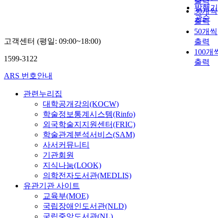
출력
발행기
30개씩
관순
출력
50개씩
고객센터 (평일: 09:00~18:00)
출력
100개
1599-3122
출력
ARS 번호안내
관련누리집
대학공개강의(KOCW)
학술정보통계시스템(Rinfo)
외국학술지지원센터(FRIC)
학술관계분석서비스(SAM)
사서커뮤니티
기관회원
지식나눔(LOOK)
의학전자도서관(MEDLIS)
유관기관 사이트
교육부(MOE)
국립장애인도서관(NLD)
국립중앙도서관(NL)