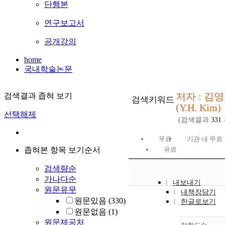
단행본
연구보고서
공개강의
home
국내학술논문
저자 : 김
검색결과 좁혀 보기
검색키워드
(Y.H. Kim)
선택해제
(검색결과
331
무료
기관 내 무료
좁혀본 항목 보기순서
유료
검색량순
가나다순
내보내기
원문유무
내책장담기
원문있음
(330)
한글로보기
원문없음
(1)
원문제공처