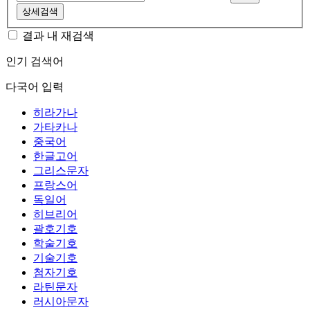
상세검색
결과 내 재검색
인기 검색어
다국어 입력
히라가나
가타카나
중국어
한글고어
그리스문자
프랑스어
독일어
히브리어
괄호기호
학술기호
기술기호
첨자기호
라틴문자
러시아문자