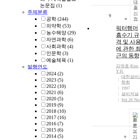
대
논문집
(1)
출
주제분류
신
9
공학
(244)
청
의약학
(53)
워터햄머
농수해양
(29)
흡수기 규
자연과학
(6)
격 및 사
사회과학
(4)
에 관한 
인문학
(3)
근의 동향
예술체육
(1)
김영호
,
Kim
,
발행연도
Y.H.
2024
(2)
대한설비
2023
(5)
학회
2022
(10)
1997
2021
(6)
설비저널
2020
(5)
Vol.26 No
2019
(9)
2018
(10)
2017
(16)
원
2016
(7)
문
2015
(6)
보
2014
(5)
기