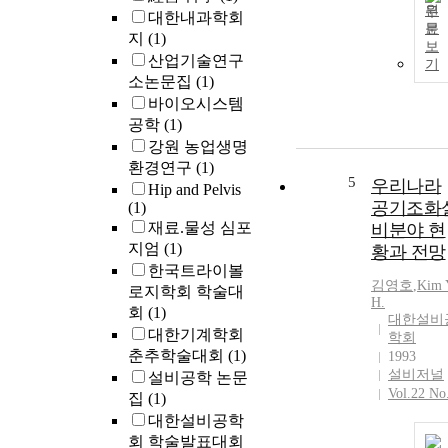
원
대한내과학회
문
지
(1)
보
산업기술연구
기
소논문집
(1)
바이오시스템
공학
(1)
강원 농업생명
환경연구
(1)
5
우리나라
Hip and Pelvis
공기조화
(1)
재료.물성 심포
비분야 현
지엄
(1)
황과 전망
한국트라이볼
김영호
,
Kim
로지학회 학술대
H.
회
(1)
대한설비
대한기계학회
학회
춘추학술대회
(1)
1993
설비저널
설비공학 논문
Vol.22 No
집
(1)
대한설비공학
회 학술발표대회