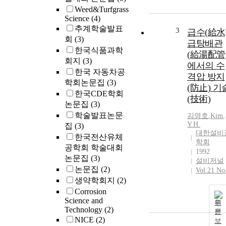
Weed&Turfgrass
Science
(4)
추계학술발표
3
급수(給水)
회
(3)
급탕배관
한국식품과학
(給湯配管
회지
(3)
에서의 수
한국 자동차공
격압 방지
학회논문집
(3)
(防止) 기
한국CDE학회
(技術)
논문집
(3)
학술발표논문
김영호
,
Kim
,
Y.H.
집
(3)
대한설비
한국전산유체
학회
공학회 학술대회
1992
논문집
(3)
설비저널
논문집
(2)
Vol.21 No
생약학회지
(2)
Corrosion
Science and
원
Technology
(2)
문
NICE
(2)
보