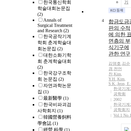
한국통신학회
기
학술대회논문집
(2)
Annals of
4
합금도금
Surgical Treatment
판의 수적
and Research
(2)
에 의한 
한국공작기계
면층의 부
학회 춘계학술대
식기구에
회논문집
(2)
관한 연구
대한소화기학
회 춘계학술대회
김영호
,
김순
(2)
경
,
전언
한국강구조학
찬
,
Kim
,
회 논문집
(2)
Y.H.
,
Kim
,
S.K.
,
Jeon, E
자연과학논문
한국기계
집
(1)
공학회
最新醫學
(1)
2002
한국비파괴검
한국기계
공학회지
사학회지
(1)
Vol.1 No.
韓國營養飼料
學會誌
(1)
經營 科學
(1)