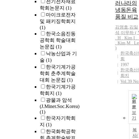
전기전자재료
러나라의
학회논문지
(1)
냉동돈육
마이크로전자
품질 비교
및 패키징학회지
(1)
김영호
,
김일
석
,
이무하 (
한국소음진동
.
H
.
Kim
,
I .
공학회 학술대회
.
Kim
,
M . Le
논문집
(1)
)
낙농산업과 기
한국축산
회
술
(1)
1997
한국기계가공
한국축산
학회 춘추계학술
회지
대회 논문집
(1)
Vol.39 No
한국기계가공
학회지
(1)
광물과 암석
원
(J.Miner.Soc.Korea)
문
(1)
보
한국자기학회
기
지
(1)
복
한국화학공학
사/
회 추계학술발표