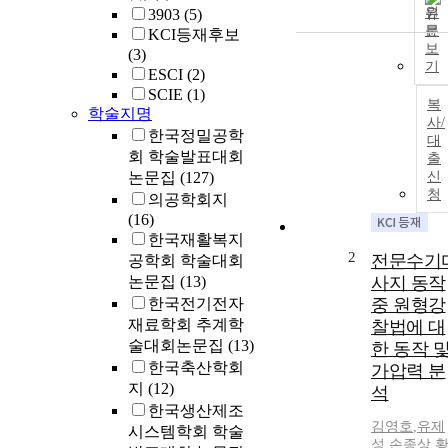
원
3903
(5)
문
KCI등재후보
보
(3)
기
ESCI
(2)
SCIE
(1)
복
학술지명
사/
한국정밀공학
대
회 학술발표대회
출
논문집
(127)
신
청
의공학회지
(16)
한국재활복지
2
전문수기
공학회 학술대회
논문집
(13)
사지 동작
한국전기전자
중 원형강
재료학회 추계학
찰법에 대
술대회논문집
(13)
한 동작 
한국축산학회
가압력 분
지
(12)
석
한국생산제조
김영호
,
유제
시스템학회 학술
성
,
손종상
,