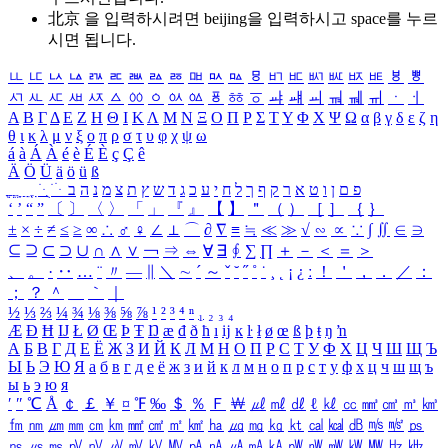
北京 을 입력하시려면
beijing
을 입력하시고 space를 누르
시면 됩니다.
ㅥ
ㅦ
ㅧ
ㅨ
ㅩ
ㅪ
ㅫ
ㅬ
ㅭ
ㅮ
ㅯ
ㅰ
ㅱ
ㅲ
ㅳ
ㅴ
ㅵ
ㅶ
ㅷ
ㅸ
ㅹ
ㅺ
ㅻ
ㅼ
ㅽ
ㅾ
ㅿ
ㆀ
ㆁ
ㆂ
ㆃ
ㆄ
ㆅ
ㆆ
ㆇ
ㆈ
ㆉ
ㆊ
ㆋ
ㆌ
ㆍ
ㆎ
Α
Β
Γ
Δ
Ε
Ζ
Η
Θ
Ι
Κ
Λ
Μ
Ν
Ξ
Ο
Π
Ρ
Σ
Τ
Υ
Φ
Χ
Ψ
Ω
α
β
γ
δ
ε
ζ
η
θ
ι
κ
λ
μ
ν
ξ
ο
π
ρ
σ
τ
υ
φ
χ
ψ
ω
á
à
Á
À
é
è
É
È
ç
Ç
ê
Ä
Ö
Ü
ä
ö
ü
ß
ְ
ֳ
ֲ
ֱ
ָ
ַ
ֵ
ֶ
ִ
ֹ
ּ
ֻ
ׂ
ׁ
ּ
ב
ה
נ
מ
צ
ת
ץ
ש
ד
ג
כ
ע
י
ח
ל
ך
ף
ק
ר
א
ט
ו
ן
ם
פ
‘
’
“
”
〔
〕
〈
〉
「
」
『
』
【
】
＂
（
）
［
］
｛
｝
±
×
÷
≠
≤
≥
∞
∴
♂
♀
∠
⊥
⌒
∂
∇
≡
≒
≪
≫
√
∽
∝
∵
∫
∬
∈
∋
⊆
⊇
⊂
⊃
∪
∩
∧
∨
￢
⇒
⇔
∀
∃
∮
∑
∏
＋
－
＜
＝
＞
、
。
·
‥
…
¨
〃
―
∥
＼
∼
´
～
ˇ
˘
˝
˚
˙
¸
˛
¡
¿
ː
！
＇
，
．
／
：
；
？
＾
＿
｀
｜
½
⅓
⅔
¼
¾
⅛
⅜
⅝
⅞
¹
²
³
⁴
ⁿ
₁
₂
₃
₄
Æ
Ð
Ħ
Ĳ
Ł
Ø
Œ
Þ
Ŧ
Ŋ
æ
đ
ð
ħ
ı
ĳ
ĸ
ŀ
ł
ø
œ
ß
þ
ŧ
ŋ
ŉ
А
Б
В
Г
Д
Е
Ё
Ж
З
И
Й
К
Л
М
Н
О
П
Р
С
Т
У
Ф
Х
Ц
Ч
Ш
Щ
Ъ
Ы
Ь
Э
Ю
Я
а
б
в
г
д
е
ё
ж
з
и
й
к
л
м
н
о
п
р
с
т
у
ф
х
ц
ч
ш
щ
ъ
ы
ь
э
ю
я
′
″
℃
Å
￠
￡
￥
¤
℉
‰
＄
％
Ｆ
￦
㎕
㎖
㎗
ℓ
㎘
㏄
㎣
㎤
㎥
㎦
㎙
㎚
㎛
㎜
㎝
㎞
㎟
㎠
㎡
㎢
㏊
㎍
㎎
㎏
㏏
㎈
㎉
㏈
㎧
㎨
㎰
㎱
㎲
㎳
㎴
㎵
㎶
㎷
㎸
㎹
㎀
㎁
㎂
㎃
㎄
㎺
㎻
㎽
㎾
㎿
㎐
㎑