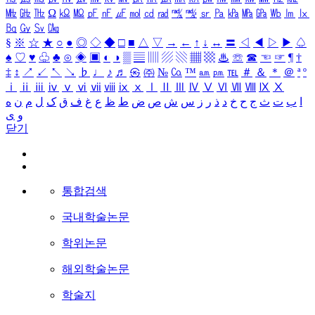
㎒
㎓
㎔
Ω
㏀
㏁
㎊
㎋
㎌
㏖
㏅
㎭
㎮
㎯
㏛
㎩
㎪
㎫
㎬
㏝
㏐
㏓
㏃
㏉
㏜
㏆
§
※
☆
★
○
●
◎
◇
◆
□
■
△
▽
→
←
↑
↓
↔
〓
◁
◀
▷
▶
♤
♠
♡
♥
♧
♣
⊙
◈
▣
◐
◑
▒
▤
▥
▨
▧
▦
▩
♨
☏
☎
☜
☞
¶
†
‡
↕
↗
↙
↖
↘
♭
♩
♪
♬
㉿
㈜
№
㏇
™
㏂
㏘
℡
＃
＆
＊
＠
ª
º
ⅰ
ⅱ
ⅲ
ⅳ
ⅴ
ⅵ
ⅶ
ⅷ
ⅸ
ⅹ
Ⅰ
Ⅱ
Ⅲ
Ⅳ
Ⅴ
Ⅵ
Ⅶ
Ⅷ
Ⅸ
Ⅹ
ا
ب
ت
ث
ج
ح
خ
د
ذ
ر
ز
س
ش
ص
ض
ط
ظ
ع
غ
ف
ق
ک
ل
م
ن
ه
و
ی
닫기
통합검색
국내학술논문
학위논문
해외학술논문
학술지