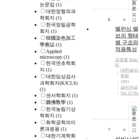
원
논문집
(1)
문
대한정형외과
보
학회지
(1)
6
기
한국정밀공학
밸런싱 밸
회지
(1)
브의 형태
韓國染色加工
별 구조와
學會誌
(1)
적용특성
Applied
microscopy
(1)
김영호
,
Kim
한국연초학회
H.
지
(1)
대한설비
학회
대한임상검사
1993
과학회지(KJCLS)
설비저널
(1)
Vol.22 No
센서학회지
(1)
圓佛敎學
(1)
한국농림기상
원
학회지
(1)
문
화학공학의이
보
론과응용
(1)
7
기
대한기계학회