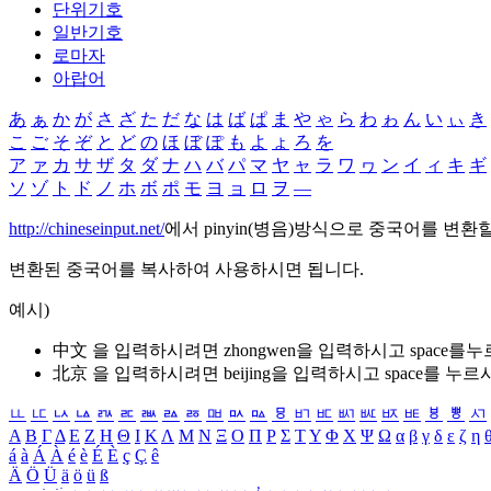
단위기호
일반기호
로마자
아랍어
あ
ぁ
か
が
さ
ざ
た
だ
な
は
ば
ぱ
ま
や
ゃ
ら
わ
ゎ
ん
い
ぃ
き
こ
ご
そ
ぞ
と
ど
の
ほ
ぼ
ぽ
も
よ
ょ
ろ
を
ア
ァ
カ
サ
ザ
タ
ダ
ナ
ハ
バ
パ
マ
ヤ
ャ
ラ
ワ
ヮ
ン
イ
ィ
キ
ギ
ソ
ゾ
ト
ド
ノ
ホ
ボ
ポ
モ
ヨ
ョ
ロ
ヲ
―
http://chineseinput.net/
에서 pinyin(병음)방식으로 중국어를 변환
변환된 중국어를 복사하여 사용하시면 됩니다.
예시)
中文 을 입력하시려면
zhongwen
을 입력하시고 space를
北京 을 입력하시려면
beijing
을 입력하시고 space를 누르
ㅥ
ㅦ
ㅧ
ㅨ
ㅩ
ㅪ
ㅫ
ㅬ
ㅭ
ㅮ
ㅯ
ㅰ
ㅱ
ㅲ
ㅳ
ㅴ
ㅵ
ㅶ
ㅷ
ㅸ
ㅹ
ㅺ
Α
Β
Γ
Δ
Ε
Ζ
Η
Θ
Ι
Κ
Λ
Μ
Ν
Ξ
Ο
Π
Ρ
Σ
Τ
Υ
Φ
Χ
Ψ
Ω
α
β
γ
δ
ε
ζ
η
á
à
Á
À
é
è
É
È
ç
Ç
ê
Ä
Ö
Ü
ä
ö
ü
ß