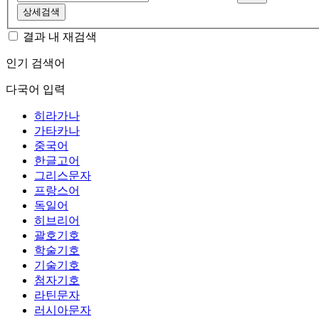
상세검색
결과 내 재검색
인기 검색어
다국어 입력
히라가나
가타카나
중국어
한글고어
그리스문자
프랑스어
독일어
히브리어
괄호기호
학술기호
기술기호
첨자기호
라틴문자
러시아문자