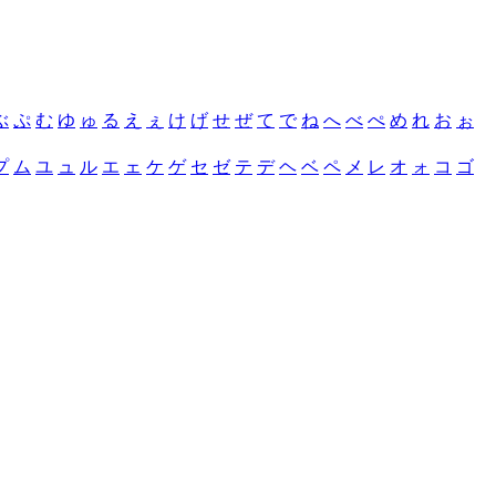
ぶ
ぷ
む
ゆ
ゅ
る
え
ぇ
け
げ
せ
ぜ
て
で
ね
へ
べ
ぺ
め
れ
お
ぉ
プ
ム
ユ
ュ
ル
エ
ェ
ケ
ゲ
セ
ゼ
テ
デ
ヘ
ベ
ペ
メ
レ
オ
ォ
コ
ゴ