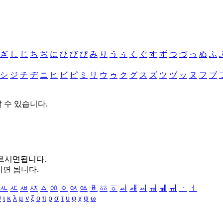
ぎ
し
じ
ち
ぢ
に
ひ
び
ぴ
み
り
う
ぅ
く
ぐ
す
ず
つ
づ
っ
ぬ
ふ
シ
ジ
チ
ヂ
ニ
ヒ
ビ
ピ
ミ
リ
ウ
ゥ
ク
グ
ス
ズ
ツ
ヅ
ッ
ヌ
フ
ブ
할 수 있습니다.
누르시면됩니다.
시면 됩니다.
ㅻ
ㅼ
ㅽ
ㅾ
ㅿ
ㆀ
ㆁ
ㆂ
ㆃ
ㆄ
ㆅ
ㆆ
ㆇ
ㆈ
ㆉ
ㆊ
ㆋ
ㆌ
ㆍ
ㆎ
θ
ι
κ
λ
μ
ν
ξ
ο
π
ρ
σ
τ
υ
φ
χ
ψ
ω