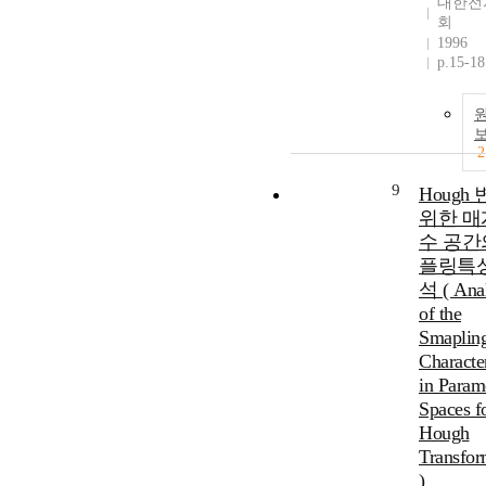
대한전
회
1996
p.15-18
2
9
Hough
위한 매
수 공간
플링특성
석 ( Anal
of the
Smaplin
Character
in Param
Spaces f
Hough
Transfor
)