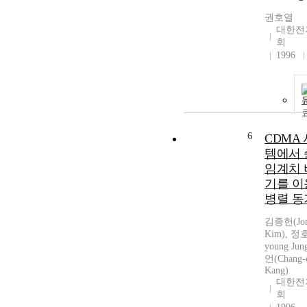
권호열
대한전
회
1996
6
CDMA
템에서 
임계치 
기를 이
병렬 동
김종헌(Jon
Kim), 정
young Ju
언(Chang-
Kang)
대한전
회