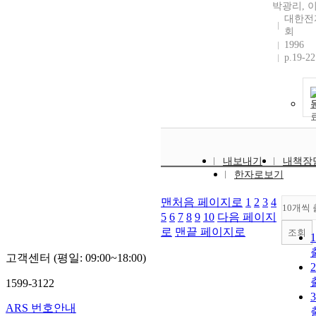
박광리, 
대한전
회
1996
p.19-22
내보내기
내책장
한자로보기
맨처음 페이지로
1
2
3
4
10개씩
5
6
7
8
9
10
다음 페이지
로
맨끝 페이지로
조회
고객센터 (평일: 09:00~18:00)
1599-3122
ARS 번호안내