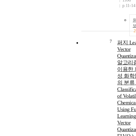
1996
p.11-14
2
7
퍼지 Lea
Vector
Quantiza
알고리
이용한 
성 화학
의 분류 
Classific
of Volati
Chemica
Using F
Learning
Vector
Quantiza