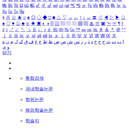
㎒
㎓
㎔
Ω
㏀
㏁
㎊
㎋
㎌
㏖
㏅
㎭
㎮
㎯
㏛
㎩
㎪
㎫
㎬
㏝
㏐
㏓
㏃
㏉
㏜
㏆
§
※
☆
★
○
●
◎
◇
◆
□
■
△
▽
→
←
↑
↓
↔
〓
◁
◀
▷
▶
♤
♠
♡
♥
♧
♣
⊙
◈
▣
◐
◑
▒
▤
▥
▨
▧
▦
▩
♨
☏
☎
☜
☞
¶
†
‡
↕
↗
↙
↖
↘
♭
♩
♪
♬
㉿
㈜
№
㏇
™
㏂
㏘
℡
＃
＆
＊
＠
ª
º
ⅰ
ⅱ
ⅲ
ⅳ
ⅴ
ⅵ
ⅶ
ⅷ
ⅸ
ⅹ
Ⅰ
Ⅱ
Ⅲ
Ⅳ
Ⅴ
Ⅵ
Ⅶ
Ⅷ
Ⅸ
Ⅹ
ا
ب
ت
ث
ج
ح
خ
د
ذ
ر
ز
س
ش
ص
ض
ط
ظ
ع
غ
ف
ق
ک
ل
م
ن
ه
و
ی
닫기
통합검색
국내학술논문
학위논문
해외학술논문
학술지