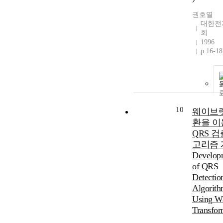
권호열
대한전
회
1996
p.16-18
10
웨이브렛
환을 이
QRS 검
고리즘 
Develop
of QRS
Detectio
Algorit
Using Wa
Transfor