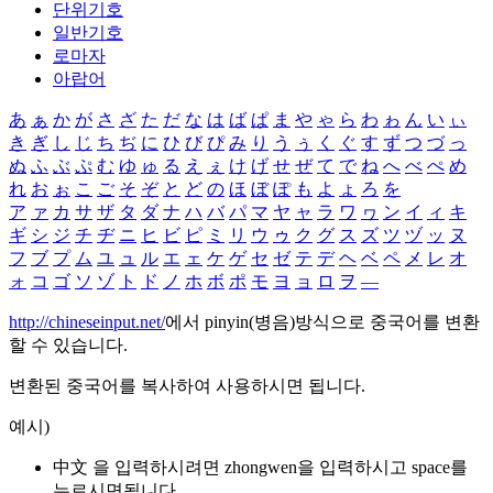
단위기호
일반기호
로마자
아랍어
あ
ぁ
か
が
さ
ざ
た
だ
な
は
ば
ぱ
ま
や
ゃ
ら
わ
ゎ
ん
い
ぃ
き
ぎ
し
じ
ち
ぢ
に
ひ
び
ぴ
み
り
う
ぅ
く
ぐ
す
ず
つ
づ
っ
ぬ
ふ
ぶ
ぷ
む
ゆ
ゅ
る
え
ぇ
け
げ
せ
ぜ
て
で
ね
へ
べ
ぺ
め
れ
お
ぉ
こ
ご
そ
ぞ
と
ど
の
ほ
ぼ
ぽ
も
よ
ょ
ろ
を
ア
ァ
カ
サ
ザ
タ
ダ
ナ
ハ
バ
パ
マ
ヤ
ャ
ラ
ワ
ヮ
ン
イ
ィ
キ
ギ
シ
ジ
チ
ヂ
ニ
ヒ
ビ
ピ
ミ
リ
ウ
ゥ
ク
グ
ス
ズ
ツ
ヅ
ッ
ヌ
フ
ブ
プ
ム
ユ
ュ
ル
エ
ェ
ケ
ゲ
セ
ゼ
テ
デ
ヘ
ベ
ペ
メ
レ
オ
ォ
コ
ゴ
ソ
ゾ
ト
ド
ノ
ホ
ボ
ポ
モ
ヨ
ョ
ロ
ヲ
―
http://chineseinput.net/
에서 pinyin(병음)방식으로 중국어를 변환
할 수 있습니다.
변환된 중국어를 복사하여 사용하시면 됩니다.
예시)
中文 을 입력하시려면
zhongwen
을 입력하시고 space를
누르시면됩니다.