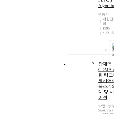
FLVQ )
Algorith
변형기
대한전
회
1996
p.12-15
8
광대역
CDMA
향 링크
코히어
복조기의
계 및 
이션
박형숙(Hye
Sook Park