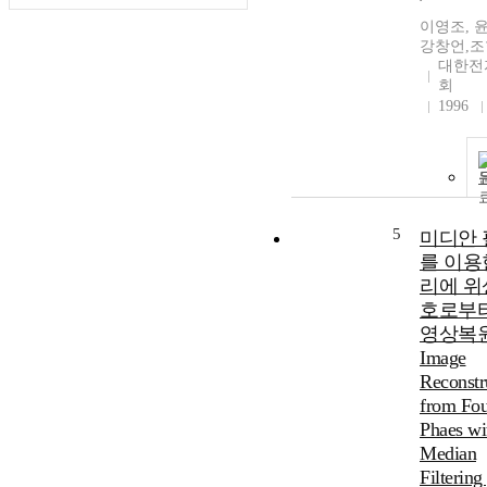
이영조, 
강창언,
대한전
회
1996
5
미디안 
를 이용
리에 위
호로부
영상복원
Image
Reconstr
from Fou
Phaes wi
Median
Filtering 