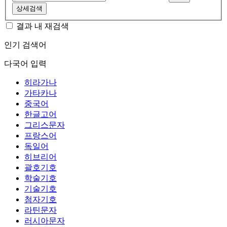
상세검색
결과 내 재검색
인기 검색어
다국어 입력
히라가나
가타카나
중국어
한글고어
그리스문자
프랑스어
독일어
히브리어
괄호기호
학술기호
기술기호
첨자기호
라틴문자
러시아문자