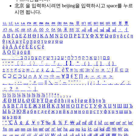
北京 을 입력하시려면
beijing
을 입력하시고 space를 누르
시면 됩니다.
ㅥ
ㅦ
ㅧ
ㅨ
ㅩ
ㅪ
ㅫ
ㅬ
ㅭ
ㅮ
ㅯ
ㅰ
ㅱ
ㅲ
ㅳ
ㅴ
ㅵ
ㅶ
ㅷ
ㅸ
ㅹ
ㅺ
ㅻ
ㅼ
ㅽ
ㅾ
ㅿ
ㆀ
ㆁ
ㆂ
ㆃ
ㆄ
ㆅ
ㆆ
ㆇ
ㆈ
ㆉ
ㆊ
ㆋ
ㆌ
ㆍ
ㆎ
Α
Β
Γ
Δ
Ε
Ζ
Η
Θ
Ι
Κ
Λ
Μ
Ν
Ξ
Ο
Π
Ρ
Σ
Τ
Υ
Φ
Χ
Ψ
Ω
α
β
γ
δ
ε
ζ
η
θ
ι
κ
λ
μ
ν
ξ
ο
π
ρ
σ
τ
υ
φ
χ
ψ
ω
á
à
Á
À
é
è
É
È
ç
Ç
ê
Ä
Ö
Ü
ä
ö
ü
ß
ְ
ֳ
ֲ
ֱ
ָ
ַ
ֵ
ֶ
ִ
ֹ
ּ
ֻ
ׂ
ׁ
ּ
ב
ה
נ
מ
צ
ת
ץ
ש
ד
ג
כ
ע
י
ח
ל
ך
ף
ק
ר
א
ט
ו
ן
ם
פ
‘
’
“
”
〔
〕
〈
〉
「
」
『
』
【
】
＂
（
）
［
］
｛
｝
±
×
÷
≠
≤
≥
∞
∴
♂
♀
∠
⊥
⌒
∂
∇
≡
≒
≪
≫
√
∽
∝
∵
∫
∬
∈
∋
⊆
⊇
⊂
⊃
∪
∩
∧
∨
￢
⇒
⇔
∀
∃
∮
∑
∏
＋
－
＜
＝
＞
、
。
·
‥
…
¨
〃
―
∥
＼
∼
´
～
ˇ
˘
˝
˚
˙
¸
˛
¡
¿
ː
！
＇
，
．
／
：
；
？
＾
＿
｀
｜
½
⅓
⅔
¼
¾
⅛
⅜
⅝
⅞
¹
²
³
⁴
ⁿ
₁
₂
₃
₄
Æ
Ð
Ħ
Ĳ
Ł
Ø
Œ
Þ
Ŧ
Ŋ
æ
đ
ð
ħ
ı
ĳ
ĸ
ŀ
ł
ø
œ
ß
þ
ŧ
ŋ
ŉ
А
Б
В
Г
Д
Е
Ё
Ж
З
И
Й
К
Л
М
Н
О
П
Р
С
Т
У
Ф
Х
Ц
Ч
Ш
Щ
Ъ
Ы
Ь
Э
Ю
Я
а
б
в
г
д
е
ё
ж
з
и
й
к
л
м
н
о
п
р
с
т
у
ф
х
ц
ч
ш
щ
ъ
ы
ь
э
ю
я
′
″
℃
Å
￠
￡
￥
¤
℉
‰
＄
％
Ｆ
￦
㎕
㎖
㎗
ℓ
㎘
㏄
㎣
㎤
㎥
㎦
㎙
㎚
㎛
㎜
㎝
㎞
㎟
㎠
㎡
㎢
㏊
㎍
㎎
㎏
㏏
㎈
㎉
㏈
㎧
㎨
㎰
㎱
㎲
㎳
㎴
㎵
㎶
㎷
㎸
㎹
㎀
㎁
㎂
㎃
㎄
㎺
㎻
㎽
㎾
㎿
㎐
㎑