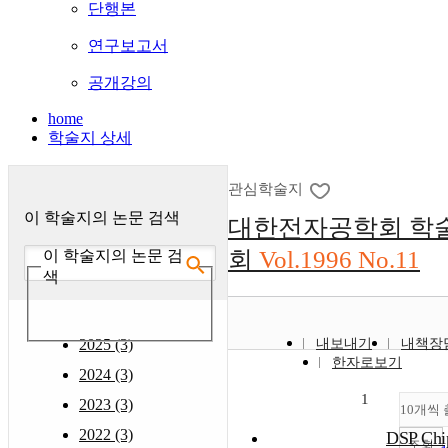
단행본
연구보고서
공개강의
home
학술지 상세
관심학술지
이 학술지의 논문 검색
대한전자공학회 학
회
Vol.1996 No.11
이 학술지의 논문 검
색
2025 (3)
내보내기
내책장
한자로보기
2024 (3)
1
2023 (3)
10개씩
2022 (3)
DSP Ch
조회