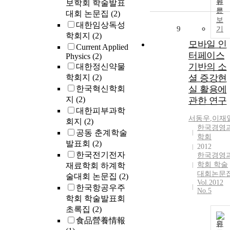
원
보학회 학술발표
문
대회 논문집
(2)
보
대한임상독성
9
기
학회지
(2)
모바일 인
Current Applied
터페이스
Physics
(2)
기반의 소
대한정신약물
학회지
(2)
셜 증강현
한국혁신학회
실 활용에
지
(2)
관한 연구
대한피부과학
서동우
,
이재
회지
(2)
한국경영
공동 춘계학술
학회
발표회
(2)
2012
한국전기전자
한국경영
학회 학술
재료학회 하계학
대회논문
술대회 논문집
(2)
Vol.2012
한국항공우주
No.5
학회 학술발표회
초록집
(2)
食品營養情報
원