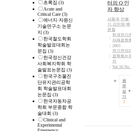
초록집
(3)
터의 Q 인
Acute and
자 향상
Critical Care
(3)
서동우
,
민봉
에너지·자원신
기
,
강진영
,
백
기술연구소 논문
문철
지
(3)
한국전기
한국철도학회
자재료학
학술발표대회논
2003
문집
(3)
전기전자
료학회논
한국정신건강
지
사회복지학회 학
Vol.16 No.
술발표논문집
(3)
한국구조물진
원
단유지관리공학
문
회 학술발표대회
보
논문집
(3)
기
한국자동차공
2
학회 부문종합 학
술대회
(3)
Clinical and
Experimental
Emergency