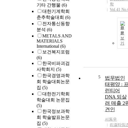
학
기타 간행물
(6)
Vol.41 No.
대한기계학회
춘추학술대회
(6)
전자통신동향
원
분석
(6)
문
METALS AND
보
MATERIALS
기
International
(6)
보건복지포럼
(6)
한국비파괴검
사학회지
(5)
한국경영과학
5
법무법인
회 학술대회논문
태평양 : 
집
(5)
런티어
대한전기학회
DNA 되살
학술대회 논문집
려 매출 2
(5)
견인
한국정보과학
회 학술발표논문
서동우
집
(5)
리걸타임