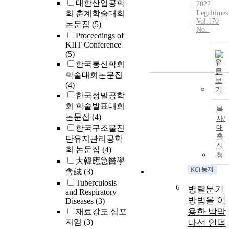
대한산업공학
2022
회 춘계학술대회
Legaltimes
Vol.170
논문집
(5)
No.-
Proceedings of
KIIT Conference
(5)
원
한국통신학회
문
학술대회논문집
보
(4)
기
한국정밀공학
회 학술발표대회
복
논문집
(4)
사/
한국구조물진
대
출
단유지관리공학
신
회 논문집
(4)
청
大韓應急醫學
會誌
(3)
Tuberculosis
6
병렬분기
and Respiratory
방법을 이
Diseases
(3)
용한 박막
재료강도 심포
지엄
(3)
나선 인덕