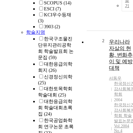
보
SCOPUS
(14)
기
ESCI
(7)
KCI우수등재
(3)
3903
(2)
학술지명
한국구조물진
2
우리나라
단유지관리공학
자살의 현
회 학술발표회 논
황, 변화추
문집
(59)
이 및 예방
대한응급의학
대책
회지
(26)
신경정신의학
서동우
(25)
한국정신
대한토목학회
강사회복
학회
학술대회
(25)
2004
대한응급의학
한국정신
회 학술대회초록
강사회복
집
(24)
학회 학술
한국공업화학
발표논문
Vol.2004
회 연구논문 초록
No.4
집
(22)