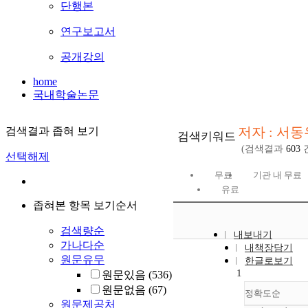
단행본
연구보고서
공개강의
home
국내학술논문
저자 : 서동
검색결과 좁혀 보기
검색키워드
(검색결과
603
선택해제
무료
기관 내 무료
유료
좁혀본 항목 보기순서
검색량순
내보내기
가나다순
내책장담기
원문유무
한글로보기
1
원문있음
(536)
원문없음
(67)
정확도순
원문제공처