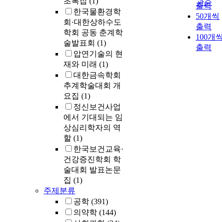
초록집
(1)
관순
출력
한국물환경학
50개씩
회·대한상하수도
출력
학회 공동 춘계학
100개
술발표회
(1)
출력
압연기술의 현
재와 미래
(1)
대한금속학회
추계학술대회 개
요집
(1)
정신보건사업
에서 기대되는 임
상심리학자의 역
할
(1)
한국보건교육·
건강증진학회 학
술대회 발표논문
집
(1)
주제분류
공학
(391)
의약학
(144)