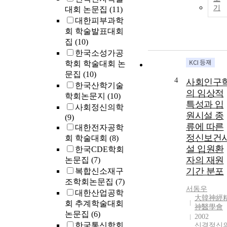
기
대회 논문집
(11)
대한피부과학
회 학술발표대회
집
(10)
한국소성가공
학회 학술대회 논
문집
(10)
4
사회인구
한국산학기술
의 임상적
학회논문지
(10)
특성과 입
사회정신의학
원시설 종
(9)
류에 따른
대한전자공학
정신보건
회 학술대회
(8)
설 입원환
한국CDE학회
자의 재원
논문집
(7)
기간 분포
복합신소재구
조학회논문집
(7)
서동우
대한산업공학
大韓神經
회 추계학술대회
神醫學會
논문집
(6)
2002
한국통신학회
신경정신