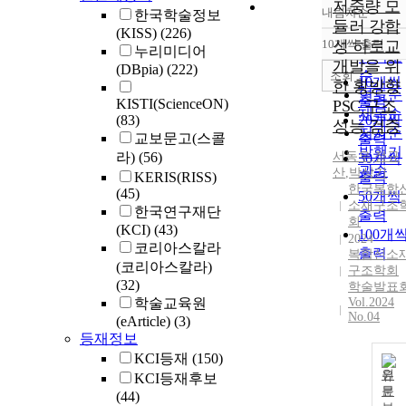
저중량 모
내림차순
한국학술정보
정확도
듈러 강합
(KISS)
(226)
순
10개씩 출력
성 하로교
내림차
누리미디어
인기도
개발을 위
(DBpia)
(222)
순
조회
10개씩
한 횡방향
연도순
출력
KISTI(ScienceON)
PSC 구조
제목순
(83)
20개씩
성능 검증
저자순
교보문고(스콜
출력
발행기
라)
(56)
서동우
,
정규
30개씩
관순
산
,
박상기
KERIS(RISS)
출력
한국복합
(45)
50개씩
소재구조
한국연구재단
출력
회
(KCI)
(43)
100개
2024
코리아스칼라
출력
복합신소
(코리아스칼라)
구조학회
(32)
학술발표
학술교육원
Vol.2024
No.04
(eArticle)
(3)
등재정보
KCI등재
(150)
원
KCI등재후보
문
(44)