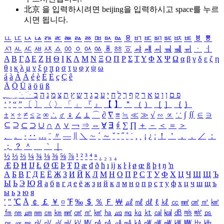
北京 을 입력하시려면
beijing
을 입력하시고 space를 누르
시면 됩니다.
ㅥ
ㅦ
ㅧ
ㅨ
ㅩ
ㅪ
ㅫ
ㅬ
ㅭ
ㅮ
ㅯ
ㅰ
ㅱ
ㅲ
ㅳ
ㅴ
ㅵ
ㅶ
ㅷ
ㅸ
ㅹ
ㅺ
ㅻ
ㅼ
ㅽ
ㅾ
ㅿ
ㆀ
ㆁ
ㆂ
ㆃ
ㆄ
ㆅ
ㆆ
ㆇ
ㆈ
ㆉ
ㆊ
ㆋ
ㆌ
ㆍ
ㆎ
Α
Β
Γ
Δ
Ε
Ζ
Η
Θ
Ι
Κ
Λ
Μ
Ν
Ξ
Ο
Π
Ρ
Σ
Τ
Υ
Φ
Χ
Ψ
Ω
α
β
γ
δ
ε
ζ
η
θ
ι
κ
λ
μ
ν
ξ
ο
π
ρ
σ
τ
υ
φ
χ
ψ
ω
á
à
Á
À
é
è
É
È
ç
Ç
ê
Ä
Ö
Ü
ä
ö
ü
ß
ְ
ֳ
ֲ
ֱ
ָ
ַ
ֵ
ֶ
ִ
ֹ
ּ
ֻ
ׂ
ׁ
ּ
ב
ה
נ
מ
צ
ת
ץ
ש
ד
ג
כ
ע
י
ח
ל
ך
ף
ק
ר
א
ט
ו
ן
ם
פ
‘
’
“
”
〔
〕
〈
〉
「
」
『
』
【
】
＂
（
）
［
］
｛
｝
±
×
÷
≠
≤
≥
∞
∴
♂
♀
∠
⊥
⌒
∂
∇
≡
≒
≪
≫
√
∽
∝
∵
∫
∬
∈
∋
⊆
⊇
⊂
⊃
∪
∩
∧
∨
￢
⇒
⇔
∀
∃
∮
∑
∏
＋
－
＜
＝
＞
、
。
·
‥
…
¨
〃
―
∥
＼
∼
´
～
ˇ
˘
˝
˚
˙
¸
˛
¡
¿
ː
！
＇
，
．
／
：
；
？
＾
＿
｀
｜
½
⅓
⅔
¼
¾
⅛
⅜
⅝
⅞
¹
²
³
⁴
ⁿ
₁
₂
₃
₄
Æ
Ð
Ħ
Ĳ
Ł
Ø
Œ
Þ
Ŧ
Ŋ
æ
đ
ð
ħ
ı
ĳ
ĸ
ŀ
ł
ø
œ
ß
þ
ŧ
ŋ
ŉ
А
Б
В
Г
Д
Е
Ё
Ж
З
И
Й
К
Л
М
Н
О
П
Р
С
Т
У
Ф
Х
Ц
Ч
Ш
Щ
Ъ
Ы
Ь
Э
Ю
Я
а
б
в
г
д
е
ё
ж
з
и
й
к
л
м
н
о
п
р
с
т
у
ф
х
ц
ч
ш
щ
ъ
ы
ь
э
ю
я
′
″
℃
Å
￠
￡
￥
¤
℉
‰
＄
％
Ｆ
￦
㎕
㎖
㎗
ℓ
㎘
㏄
㎣
㎤
㎥
㎦
㎙
㎚
㎛
㎜
㎝
㎞
㎟
㎠
㎡
㎢
㏊
㎍
㎎
㎏
㏏
㎈
㎉
㏈
㎧
㎨
㎰
㎱
㎲
㎳
㎴
㎵
㎶
㎷
㎸
㎹
㎀
㎁
㎂
㎃
㎄
㎺
㎻
㎽
㎾
㎿
㎐
㎑