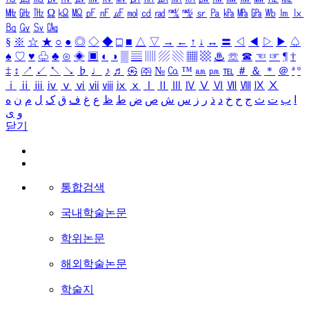
㎒
㎓
㎔
Ω
㏀
㏁
㎊
㎋
㎌
㏖
㏅
㎭
㎮
㎯
㏛
㎩
㎪
㎫
㎬
㏝
㏐
㏓
㏃
㏉
㏜
㏆
§
※
☆
★
○
●
◎
◇
◆
□
■
△
▽
→
←
↑
↓
↔
〓
◁
◀
▷
▶
♤
♠
♡
♥
♧
♣
⊙
◈
▣
◐
◑
▒
▤
▥
▨
▧
▦
▩
♨
☏
☎
☜
☞
¶
†
‡
↕
↗
↙
↖
↘
♭
♩
♪
♬
㉿
㈜
№
㏇
™
㏂
㏘
℡
＃
＆
＊
＠
ª
º
ⅰ
ⅱ
ⅲ
ⅳ
ⅴ
ⅵ
ⅶ
ⅷ
ⅸ
ⅹ
Ⅰ
Ⅱ
Ⅲ
Ⅳ
Ⅴ
Ⅵ
Ⅶ
Ⅷ
Ⅸ
Ⅹ
ا
ب
ت
ث
ج
ح
خ
د
ذ
ر
ز
س
ش
ص
ض
ط
ظ
ع
غ
ف
ق
ک
ل
م
ن
ه
و
ی
닫기
통합검색
국내학술논문
학위논문
해외학술논문
학술지