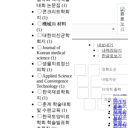
대회 논문집
(1)
콘크리트학회
원
지
(1)
문
機械와 材料
보
기
(1)
대한의진균학
회지
(1)
내보내기
Journal of
내책장담기
Korean medical
한글로보기
science
(1)
생물치료정신
의학
(1)
정확도순
Applied Science
내림차순
and Convergence
정확도
Technology
(1)
순
10개씩 출력
내림차
한국재료학회
인기도
지
(1)
순
조회
10개씩
춘계 학술대회
연도순
출력
및 수련교육
(1)
제목순
20개씩
한국토양비료
저자순
출력
학회 학술발표회
발행기
30개씩