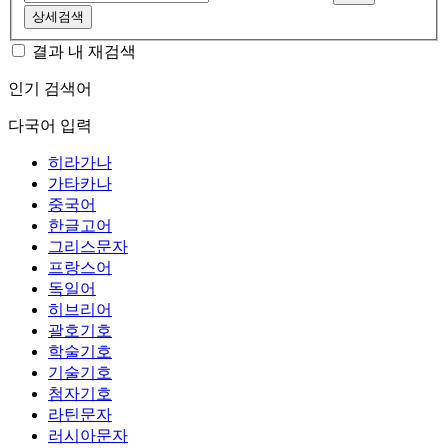
상세검색
결과 내 재검색
인기 검색어
다국어 입력
히라가나
가타카나
중국어
한글고어
그리스문자
프랑스어
독일어
히브리어
괄호기호
학술기호
기술기호
첨자기호
라틴문자
러시아문자