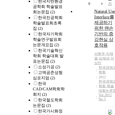
한국지반환경
8
기
공학회 학술발표
Natural Use
회논문집
(2)
Interface를
한국진공학회
제공하기
학술발표회초록
위한 맨손
집
(2)
기반의 증
한국자기학회
강현실 상
학술연구발표회
논문개요집
(2)
호작용
한국기술혁신
서동우
,
이재
학회 학술대회 발
열
,
김재성
,
이
표논문집
(2)
상민
소성가공
(2)
한국경영
고액공존성형
학회
2012
심포지엄
(2)
한국경영
한국
학회 학술
CAD/CAM학회학
대회논문
회지
(2)
Vol.2012
No.5
한국철도학회
논문집
(2)
한국가시화정