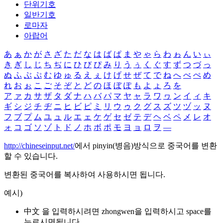
단위기호
일반기호
로마자
아랍어
あ
ぁ
か
が
さ
ざ
た
だ
な
は
ば
ぱ
ま
や
ゃ
ら
わ
ゎ
ん
い
ぃ
き
ぎ
し
じ
ち
ぢ
に
ひ
び
ぴ
み
り
う
ぅ
く
ぐ
す
ず
つ
づ
っ
ぬ
ふ
ぶ
ぷ
む
ゆ
ゅ
る
え
ぇ
け
げ
せ
ぜ
て
で
ね
へ
べ
ぺ
め
れ
お
ぉ
こ
ご
そ
ぞ
と
ど
の
ほ
ぼ
ぽ
も
よ
ょ
ろ
を
ア
ァ
カ
サ
ザ
タ
ダ
ナ
ハ
バ
パ
マ
ヤ
ャ
ラ
ワ
ヮ
ン
イ
ィ
キ
ギ
シ
ジ
チ
ヂ
ニ
ヒ
ビ
ピ
ミ
リ
ウ
ゥ
ク
グ
ス
ズ
ツ
ヅ
ッ
ヌ
フ
ブ
プ
ム
ユ
ュ
ル
エ
ェ
ケ
ゲ
セ
ゼ
テ
デ
ヘ
ベ
ペ
メ
レ
オ
ォ
コ
ゴ
ソ
ゾ
ト
ド
ノ
ホ
ボ
ポ
モ
ヨ
ョ
ロ
ヲ
―
http://chineseinput.net/
에서 pinyin(병음)방식으로 중국어를 변환
할 수 있습니다.
변환된 중국어를 복사하여 사용하시면 됩니다.
예시)
中文 을 입력하시려면
zhongwen
을 입력하시고 space를
누르시면됩니다.