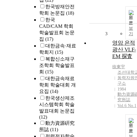
한국방재안전
학회 논문집
(18)
원
한국
문
CAD/CAM 학회
보
학술발표회 논문
3
기
집
(17)
영암 은적
대한금속·재료
광산 VLF-
학회지
(15)
EM 探査
복합신소재구
조학회 학술발표
徐東宇
회
(15)
조선대학
동력자원
대한금속재료
구소
학회 학술대회 개
1984
요집
(14)
動力資源
한국생산제조
究所誌
시스템학회 학술
Vol.6 No.1
발표대회 논문집
(12)
動力資源硏究
원
所誌
(11)
문
전력전자학술
보