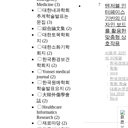
Medicine
(3)
7
텐저블 인
대한내과학회
터페이스
추계학술발표논
기반의 디
문집
(3)
자인 보드
綜合論文集
(2)
를 활용한
대한토목학회
맞춤형 상
지
(2)
호작용
대한소화기학
회지
(2)
서동우
,
김민
석
,
이재열
한국환경보건
한국경영
학회지
(2)
학회
Yonsei medical
2010
journal
(2)
한국경영
한국원예학회
학회 학술
학술발표요지
(2)
대회논문
Vol.2010
大韓外傷學會
No.6
誌
(2)
Healthcare
Informatics
원
Research
(2)
문
재료마당
(2)
보