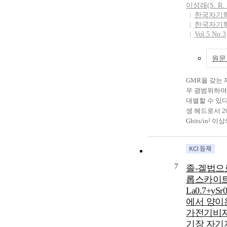
다. 자기저항 
Co계 페라이트
이성래(S. R. 
및 스위칭 특
자석을 대체하
한국자기
따라 1 ㎃의 
기특성이 부족
한국자기
Oe 이내의 스
석의 고특성화
Vol.5 No.3
수십 ㎷의 출
속되고 있으며 
다. 특히, NiF
계 M형 페라이트
원문
브 박막의 증
석이 주목받고 
유도된 결정성
페라이트 자석은
GMR을 갖는 
이방성과 스핀
Sr계 및 Ba
우 광범위하며
각형 형태의 셀
포화자화(Ms
대별할 수 있다
가되는 형상
자기 이방성이
생 헤드로서 20
및 방향을 적
로 알려져 있
Gbits/in²
메모리 셀을 구
합성하는 것은
록 기술에서는
층의 스위칭 자
고되고 있다. 
료이다. 둘째
소시킬 수 있었
La계 M형 페
응용될 고감도
저항 메모리 
(La0.5Na0.5
며, 셋째는 
이크론 범위로
상반응법으로 
7
졸-겔법으
메모리(MRAM
는 스위칭 자
조하는 것이 
롭스카이
재료를 사용한
해결하는 데 
으로 자기특성
La0.7+ySr
은 이미 개발
사료된다. NiFe(
에 머물러 있는
에서 양이
AMR재료인 
Å)/Cu(60 Å)/C
고 있다. La0.5
가전기비저
3~20배 이상
thin films were
0 K에서의 
고 사용 온도
기장 자기
magnetoresisti
Sr계 및 Ba