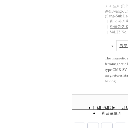
에 대해 다룬다
The maximum 
dominant perov
카지드마(P. Kh
본 원리, 측정
increased from
structure. Desp
준(Kwang-Jun
기술뿐만 아니라
the insertion 
microstructure,
(Sang-Suk Le
향을 종합적으
as diffusion ba
resistivity me
한국자기
도메인 및 도메
to the fine mic
한국자기
a decrease in re
(skyrmions
LSMO thin fil
Vol.23 No.
certain compos
조, 외부 자극
reduction of d
attributed to c
답, 정량적 모
LSMO and SiO
boundary chara
원문
법까지 폭넓게
interfaces.
5 kOe magnetic
으로, MFM 
temperature, t
The magnetic e
를 극복하기 위
magnetoresista
ferromagnetic l
향성을 제시한다
stoichiometri
type GMR-SV (
dimensional (
was 2.66%, whe
magnetoresista
materials, such
samples (y = 0.
having
dichalcogenid
enhanced MR v
NiFe/Cu/NiFe
der Waals magn
3.3%, respectiv
e multuilayer s
unique quantu
improvement is
by the post an
behaviors disti
result from the
The magnetores
counterparts. 
secondary phas
내보내기
내
dual-type Ir
thin systems 
the grain boun
한글로보기
depending on t
exciting avenu
LSMO, which e
magnetic easy a
spin-based tec
dependent scat
the pinned lay
topological m