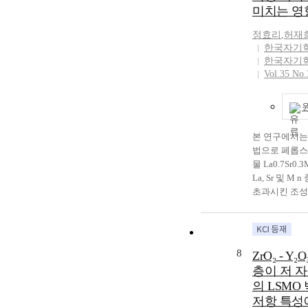
및 열적안정성
미치는 영
memory (MRAM
비해서 약 10
보고되고 있다. 
conventional o
로 보고 되고 
경우에는 16 K
정효리
,
허재
process and th
La0.5Na0.5F
한국자기
품이 발표되었고
switching prop
온에서 더 높게
한국자기
량의 MRAM에
characterized w
면 높은 잔류
Vol.35 No.
행중이다. G
cell size and 
수 있을 것으로
고작 7년밖에
㎃ of constant 
구에서는 Na으
GMR자기센서는 
applied to the c
M형 페라이트
로 이미 상업
tens of ㎷ of o
환량 변화에 
며 자기디스
measured withi
논의하고자 한
본 연구에서는 졸-
조만간 응용될
external magnet
법으로 페롭
등 매우 빠른 
an adequate ou
물 La0.7Sr0
구가 진행되고 있다.
the commercial
La, Sr 및 M
현상의 발견은
competitive M
초과시킨 조성
구 및 응용에 
order to resolv
La0.7+ySr0.3
를 마련하였으
increase in the
0.3, 1.0; y = 0.
동현상이 연계
thresholds of 
을 합성하여 
“Magnetoele
with the dow
구조, 미세 구
8
ZrO₂ - Y₂
운 미래기술의
cells, a new a
저항 특성에 
을 알리고 있다
층이 저 
controlled sha
하였다. X선 회
microelectr
의 LSMO
suggested and 
La, Sr의 초
자와 전자공공
simple calcula
저항 특성
한 이차상이 