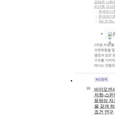
용 센서 등 다
김태우
,
나현
대비하여야 할
었으나, YSZ
서의 활용 가능
이년종
,
김상
우 자기저항비가
this study, pe
한국자기
하였다. 이러한 t
of base compos
한국자기
저항의 증가 현
La0.7Sr0.3MnO
Vol.35 No.
이 SiO₂/Si(1
excess compos
La_(2/3)Sr_
La0.7+ySr0.3
사이에서 확
=0.3, 1.0; y = 0
역할을 수행하
0.2) were synt
2차원 자성 물
미세구조 특성
sol-gel method
코겐화합물 및
에 의하여 생성된 
content of one
결정과 같은 
감소시켜 나타
La, Sr, or Mn—
구조를 가지며,
La_(2/3)Sr_(
The effects of 
에서는 관찰되
SZ/SiO₂/Si(100
compositional 
기적 특성을 보
thin films were
crystal structu
스템에서의 자
chelated sol-g
electrical, an
상학적 스핀 
effect of YSZ b
properties of t
스핀트로닉스 
field (120 Oe) 
investigated. X
10
바이오센
응용을 위한 
tunneling mag
analysis revea
저항-스핀
제공한다. 본
(TMR) propert
of various sec
등방성 자
물질의 자기적
film was studi
to the excess a
을 갖게 
일에서 분석하
temperature. S
and Sr, along w
조건 연구
으로서의 자기
LSMO thin fil
compositional 