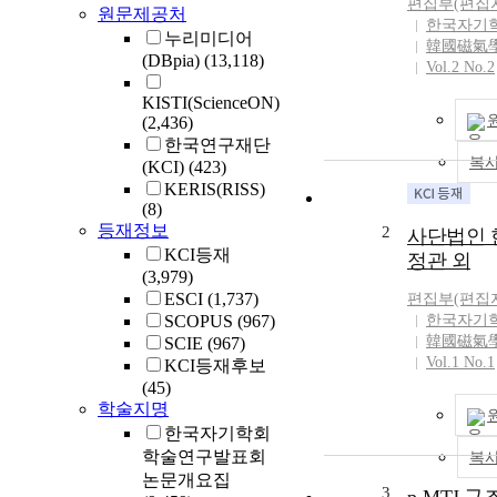
편집부(편집
원문제공처
한국자기
누리미디어
韓國磁氣
(DBpia)
(13,118)
Vol.2 No.2
KISTI(ScienceON)
(2,436)
한국연구재단
복
(KCI)
(423)
KERIS(RISS)
(8)
등재정보
2
사단법인
KCI등재
정관 외
(3,979)
ESCI
(1,737)
편집부(편집
SCOPUS
(967)
한국자기
韓國磁氣
SCIE
(967)
Vol.1 No.1
KCI등재후보
(45)
학술지명
한국자기학회
학술연구발표회
복
논문개요집
3