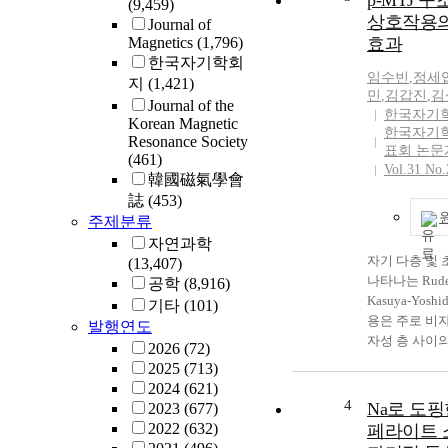
p-MTJ 
(9,459)
상호작용의 Jo
Journal of
Magnetics
(1,796)
효과
한국자기학회
임수빈
,
정세
지
(1,421)
민
,
김갑진
,
김
Journal of the
한국자기
Korean Magnetic
한국자기
Resonance Society
표회 논문
(461)
Vol.31 No.
韓國磁氣學會
誌
(453)
주제분류
자연과학
자기 다층 및
(13,407)
나타나는 Rudema
공학
(8,916)
Kasuya-Yosh
기타
(101)
용은 주로 비
발행연도
자성 층 사이의
2026
(72)
에 기인한다. 
2025
(713)
자기 터널 접
2024
(621)
높이기 위해 자
4
Na로 도핑
2023
(677)
조에 활용될 수
2022
(632)
페라이트 
에는 열적 안