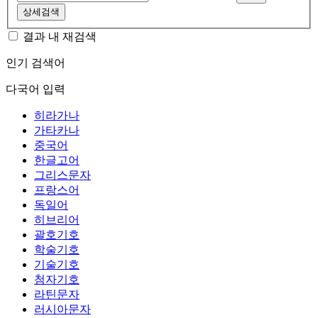
상세검색
결과 내 재검색
인기 검색어
다국어 입력
히라가나
가타카나
중국어
한글고어
그리스문자
프랑스어
독일어
히브리어
괄호기호
학술기호
기술기호
첨자기호
라틴문자
러시아문자