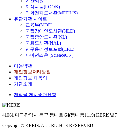
기관회원
지식나눔(LOOK)
의학전자도서관(MEDLIS)
유관기관 사이트
교육부(MOE)
국립장애인도서관(NLD)
국립중앙도서관(NL)
국회도서관(NAL)
연구윤리정보포털(CRE)
사이언스온 (ScienceON)
이용약관
개인정보처리방침
개인정보 재동의
기관소개
저작물 게시중단요청
41061 대구광역시 동구 동내로 64(동내동1119) KERIS빌딩
Copyright© KERIS. ALL RIGHTS RESERVED