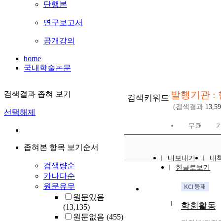
단행본
연구보고서
공개강의
home
국내학술논문
발행기관 :
검색결과 좁혀 보기
검색키워드
(검색결과
13,5
선택해제
무료
기
좁혀본 항목 보기순서
내보내기
내
검색량순
한글로보기
가나다순
원문유무
원문있음
1
학회활동
(13,135)
원문없음
(455)