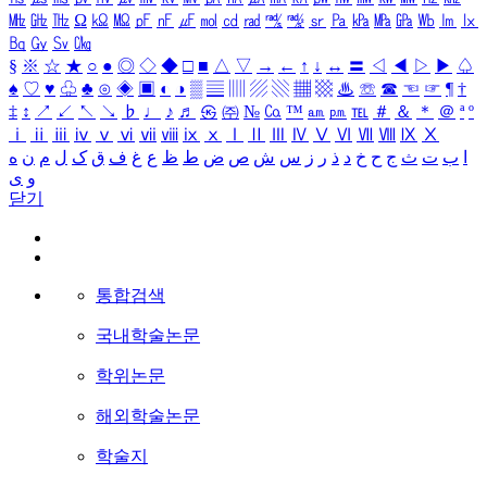
㎒
㎓
㎔
Ω
㏀
㏁
㎊
㎋
㎌
㏖
㏅
㎭
㎮
㎯
㏛
㎩
㎪
㎫
㎬
㏝
㏐
㏓
㏃
㏉
㏜
㏆
§
※
☆
★
○
●
◎
◇
◆
□
■
△
▽
→
←
↑
↓
↔
〓
◁
◀
▷
▶
♤
♠
♡
♥
♧
♣
⊙
◈
▣
◐
◑
▒
▤
▥
▨
▧
▦
▩
♨
☏
☎
☜
☞
¶
†
‡
↕
↗
↙
↖
↘
♭
♩
♪
♬
㉿
㈜
№
㏇
™
㏂
㏘
℡
＃
＆
＊
＠
ª
º
ⅰ
ⅱ
ⅲ
ⅳ
ⅴ
ⅵ
ⅶ
ⅷ
ⅸ
ⅹ
Ⅰ
Ⅱ
Ⅲ
Ⅳ
Ⅴ
Ⅵ
Ⅶ
Ⅷ
Ⅸ
Ⅹ
ا
ب
ت
ث
ج
ح
خ
د
ذ
ر
ز
س
ش
ص
ض
ط
ظ
ع
غ
ف
ق
ک
ل
م
ن
ه
و
ی
닫기
통합검색
국내학술논문
학위논문
해외학술논문
학술지