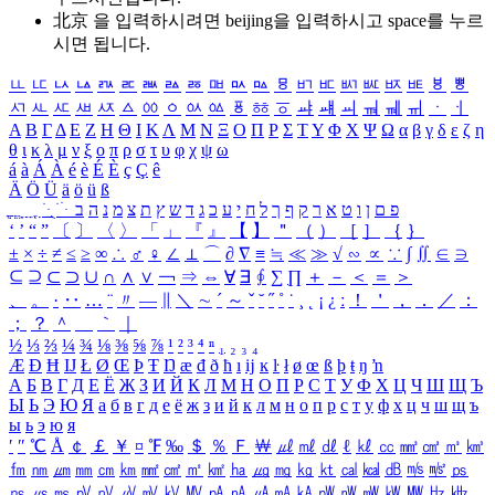
北京 을 입력하시려면
beijing
을 입력하시고 space를 누르
시면 됩니다.
ㅥ
ㅦ
ㅧ
ㅨ
ㅩ
ㅪ
ㅫ
ㅬ
ㅭ
ㅮ
ㅯ
ㅰ
ㅱ
ㅲ
ㅳ
ㅴ
ㅵ
ㅶ
ㅷ
ㅸ
ㅹ
ㅺ
ㅻ
ㅼ
ㅽ
ㅾ
ㅿ
ㆀ
ㆁ
ㆂ
ㆃ
ㆄ
ㆅ
ㆆ
ㆇ
ㆈ
ㆉ
ㆊ
ㆋ
ㆌ
ㆍ
ㆎ
Α
Β
Γ
Δ
Ε
Ζ
Η
Θ
Ι
Κ
Λ
Μ
Ν
Ξ
Ο
Π
Ρ
Σ
Τ
Υ
Φ
Χ
Ψ
Ω
α
β
γ
δ
ε
ζ
η
θ
ι
κ
λ
μ
ν
ξ
ο
π
ρ
σ
τ
υ
φ
χ
ψ
ω
á
à
Á
À
é
è
É
È
ç
Ç
ê
Ä
Ö
Ü
ä
ö
ü
ß
ְ
ֳ
ֲ
ֱ
ָ
ַ
ֵ
ֶ
ִ
ֹ
ּ
ֻ
ׂ
ׁ
ּ
ב
ה
נ
מ
צ
ת
ץ
ש
ד
ג
כ
ע
י
ח
ל
ך
ף
ק
ר
א
ט
ו
ן
ם
פ
‘
’
“
”
〔
〕
〈
〉
「
」
『
』
【
】
＂
（
）
［
］
｛
｝
±
×
÷
≠
≤
≥
∞
∴
♂
♀
∠
⊥
⌒
∂
∇
≡
≒
≪
≫
√
∽
∝
∵
∫
∬
∈
∋
⊆
⊇
⊂
⊃
∪
∩
∧
∨
￢
⇒
⇔
∀
∃
∮
∑
∏
＋
－
＜
＝
＞
、
。
·
‥
…
¨
〃
―
∥
＼
∼
´
～
ˇ
˘
˝
˚
˙
¸
˛
¡
¿
ː
！
＇
，
．
／
：
；
？
＾
＿
｀
｜
½
⅓
⅔
¼
¾
⅛
⅜
⅝
⅞
¹
²
³
⁴
ⁿ
₁
₂
₃
₄
Æ
Ð
Ħ
Ĳ
Ł
Ø
Œ
Þ
Ŧ
Ŋ
æ
đ
ð
ħ
ı
ĳ
ĸ
ŀ
ł
ø
œ
ß
þ
ŧ
ŋ
ŉ
А
Б
В
Г
Д
Е
Ё
Ж
З
И
Й
К
Л
М
Н
О
П
Р
С
Т
У
Ф
Х
Ц
Ч
Ш
Щ
Ъ
Ы
Ь
Э
Ю
Я
а
б
в
г
д
е
ё
ж
з
и
й
к
л
м
н
о
п
р
с
т
у
ф
х
ц
ч
ш
щ
ъ
ы
ь
э
ю
я
′
″
℃
Å
￠
￡
￥
¤
℉
‰
＄
％
Ｆ
￦
㎕
㎖
㎗
ℓ
㎘
㏄
㎣
㎤
㎥
㎦
㎙
㎚
㎛
㎜
㎝
㎞
㎟
㎠
㎡
㎢
㏊
㎍
㎎
㎏
㏏
㎈
㎉
㏈
㎧
㎨
㎰
㎱
㎲
㎳
㎴
㎵
㎶
㎷
㎸
㎹
㎀
㎁
㎂
㎃
㎄
㎺
㎻
㎽
㎾
㎿
㎐
㎑