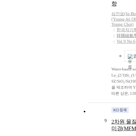
이라면 magneto
energies of ma
향
인 페롭스카이
에서는 스핀 ↑ 
consisting of t
미세한 조성 
류의 전자를 이
심인보(In-Bo 
concept gave a
전기비저항 
성체와 도체를
(Young-Jei O
switching thre
미세 구조에 
Young Choi)
지스터 또는 
Å)/Co(5 Å) lay
조성에서 오히
한국자기
접목한 스핀-pola
the patterned c
는 결과를 보였
韓國磁氣
effect trans
Oe to 5 Oe and
립계 특성의 
Vol.9 No.6
념의 magnetoe
that this conc
로 해석된다. 상
창출이 기대되고 
helpful for the
조건에서의 자
반적으로 초보
competitive 
은 기본 조성인 L
있는 GMR등
에서 MR = 2
(magneto-tr
Water-based 
비해, La를 
체 및 광학기
La_(2/3)Sr_(
(y = 0.1, 0.2
여 소위 magneto
SZ/SiO₂/Si
3.3%로 자기
magneto-op
을 제조하여 Y
보였다. 이는 
운 기술 창출이
따른 상온, 12
해 2차상이 형
서 자기이동 현
역에서 측정한 tu
정립계 특성이
재료 측면의 연
저항 변화에 
강화시키는 
MRAM등의 
여 고찰하였다
기 때문으로 
내에서 활발하
일상을 갖는 미
조성 제어를 
9
2차원 물
기 새로운 기
을 얻을 수 있
의 향상은 자자
미경(MFM
차세대 자성
층을 도입하지
전 감지 센서,
(magnetoele
저항 변화비는 최