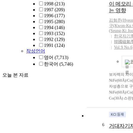
있다. 이번 발표에서, 우리는
이 메모리
1998
(213)
커나 모터 등
Si/SiO2 기
1997
(209)
는 영향
이 사용되고 
방성을 갖는
1996
(177)
중에서 특히 
Ta/Pt/Co/[Ni
김형준(Hyeong
1995
(280)
특성화가 요구
O/Ta 구조를 ma
구(Kwon-Ku 
1994
(146)
자동차용 모터
(Seung-Ki Joo
sputterin
1993
(152)
다. 최근 희토
한국자기
작했으며 Synthet
1992
(129)
다시 상승하고
韓國磁氣
이 갖는 RKK
1991
(124)
등으로 인하여 
Vol.9 No.6
의존성 관측 결
작성언어
계 소결자석이
저온 측정 시스템 
영어
(7,713)
업용 모터나 
Free Measure
모터 등에도 
한국어
(5,746)
용하여 비정상
의 적용이 검토
(anomalous Ha
보자력의 차이
오늘 본 자료
년대 이후 Sr계
서 300 K까
NiFe(60Å)/Co
트에서 Sr<SUP
력, 스핀 오빗
자성층으로 
Ca<SUP>2+<
등 다른 물리
NiFe(60Å)/Co
La<SUP>3+
따른 경향성과 
Co(30Å) 
동시에 Fe<SUP
시적인 원인에
적인 사진식각
부를 Co<SUP
자 한다.
㎛ 크기의 자
하면 결정자기
패턴하고, 형
서의 보자력의
기저항 메모리
되는 것이 보고
6
거대자기저
에 미치는 영
나, 이러한 Sr-L