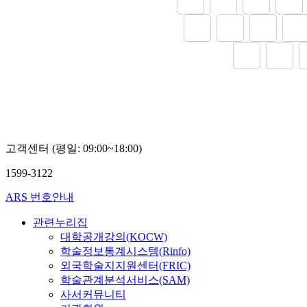
enhancement o
by the differen
Magnetic forc
magnetoresist
applied fields.
(MFM) has eme
compositional 
the switching 
tool for charac
potential appli
magnetization f
materials at th
sensor devices,
measuring dire
review explores
magneticsensor
optimum annea
operational m
detectors, and
having a stead
analytical ap
magnetic field 
magnetic sensi
emphasizing re
was 105 ℃. Thi
imaging magne
that the in-pl
skyrmions, and
고객센터 (평일: 09:00~18:00)
magnetization 
2D systems. We
GMR-SV film c
quantitative mo
1599-3122
high sensitive 
artifact mitiga
integration of
ARS 번호안내
stimuli. Finally
perspectives o
관련누리집
and future pot
대학공개강의(KOCW)
spintronics, n
학술정보통계시스템(Rinfo)
quantum materi
외국학술지지원센터(FRIC)
학술관계분석서비스(SAM)
사서커뮤니티