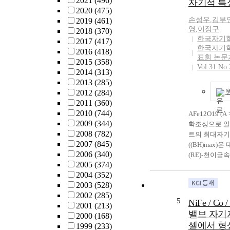
2021
(496)
자기적 특
자기 터널 접
2020
(475)
(Perpendicular
손성우
,
김부
2019
(461)
junction, p
영
,
이정구
2018
(370)
해 수직 자기 
한국자기
2017
(417)
막의 RKKY 
한국자기
2016
(418)
표회 논문
구가 발표되고 
2015
(358)
Vol.31 No.
토크를 활용하여
2014
(313)
컨트롤을 하는 경
2013
(285)
heating이 
2012
(284)
자의 자성 특
2011
(360)
된다. 수직 자
2010
(744)
AFe12O19 (A =
니라, 교환 
2009
(344)
학조성으로 알
(exchange b
2008
(782)
트의 최대자
등의 물성도 
2007
(845)
((BH)max)
것으로 예상되
2006
(340)
(RE)-천이금
물리 변수들의
2005
(374)
NdFeB계 자석
해하는 것이 중
2004
(352)
지만 주원료가
호작용은 디바이
2003
(528)
트)로서 가격
heating이 
2002
(285)
고 화학적으로
5
다고 알려져 있는
NiFe / Co 
2001
(213)
을 가지고 있다
구조에서의 R
밸브 자기
2000
(168)
영구자석 중에
한 연구는 활
셀에서 
1999
(233)
량을 유지하고 