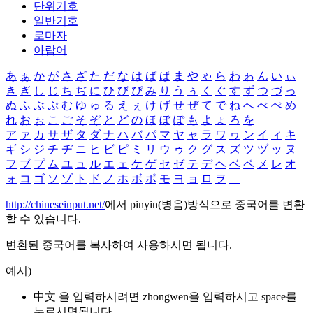
단위기호
일반기호
로마자
아랍어
あ
ぁ
か
が
さ
ざ
た
だ
な
は
ば
ぱ
ま
や
ゃ
ら
わ
ゎ
ん
い
ぃ
き
ぎ
し
じ
ち
ぢ
に
ひ
び
ぴ
み
り
う
ぅ
く
ぐ
す
ず
つ
づ
っ
ぬ
ふ
ぶ
ぷ
む
ゆ
ゅ
る
え
ぇ
け
げ
せ
ぜ
て
で
ね
へ
べ
ぺ
め
れ
お
ぉ
こ
ご
そ
ぞ
と
ど
の
ほ
ぼ
ぽ
も
よ
ょ
ろ
を
ア
ァ
カ
サ
ザ
タ
ダ
ナ
ハ
バ
パ
マ
ヤ
ャ
ラ
ワ
ヮ
ン
イ
ィ
キ
ギ
シ
ジ
チ
ヂ
ニ
ヒ
ビ
ピ
ミ
リ
ウ
ゥ
ク
グ
ス
ズ
ツ
ヅ
ッ
ヌ
フ
ブ
プ
ム
ユ
ュ
ル
エ
ェ
ケ
ゲ
セ
ゼ
テ
デ
ヘ
ベ
ペ
メ
レ
オ
ォ
コ
ゴ
ソ
ゾ
ト
ド
ノ
ホ
ボ
ポ
モ
ヨ
ョ
ロ
ヲ
―
http://chineseinput.net/
에서 pinyin(병음)방식으로 중국어를 변환
할 수 있습니다.
변환된 중국어를 복사하여 사용하시면 됩니다.
예시)
中文 을 입력하시려면
zhongwen
을 입력하시고 space를
누르시면됩니다.