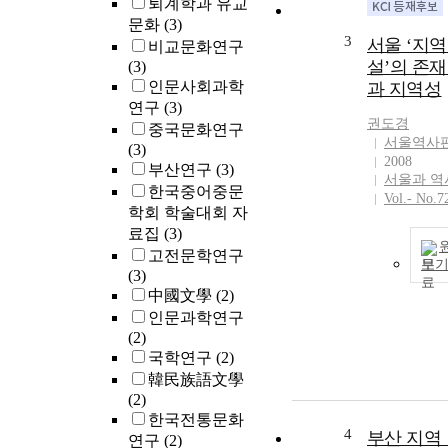
퇴계학과 유교
문화
(3)
3
서울 ‘지
비교문화연구
설’의 존
(3)
인문사회과학
과 지역성
연구
(3)
권도경
중국문화연구
서울역사
(3)
2008
부산연구
(3)
서울과 역
한국중어중문
Vol.- No.7
학회 학술대회 자
료집
(3)
고전문학연구
보
(3)
中國文學
(2)
인문과학연구
(2)
국학연구
(2)
韓民族語文學
(2)
한국전통문화
4
부산 지역
연구
(2)