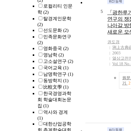
(2)
로컬리티 인문
5
학
(2)
「광한루
탈경계인문학
연구의 쟁
(2)
나아갈 방
선도문화
(2)
새로운 모
민족문화연구
권도경
(2)
洌上古典
영화중국
(2)
2003
영남학
(2)
열상고전
고소설연구
(2)
Vol.18 No.
국어교육
(1)
남명학연구
(1)
원문
동방학지
(1)
기
2
比較文學
(1)
한국경영과학
회 학술대회논문
집
(1)
역사와 경계
(1)
대한산업공학
회 추계학술대회