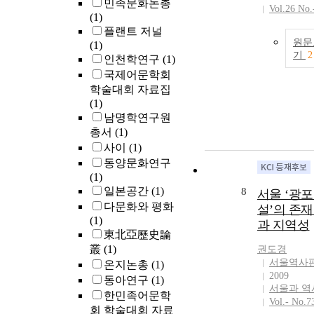
민족문화논총
Vol.26 No.
static headspa
(1)
MS was used t
플랜트 저널
compare the V
원문
(1)
three different
기
2
인천학연구
(1)
of commercial 
국제어문학회
Three compon
학술대회 자료집
were identified
(1)
samples, that is
남명학연구원
acetone, tolue
총서
(1)
2‐heptanone, 
사이
(1)
the concentrat
동양문화연구
ranges of aceto
(1)
toluene, and 2‐
일본공간
(1)
8
서울 ‘광
heptanone in t
다문화와 평화
설’의 존
samples were 
(1)
3.256, 0.028–0
과 지역성
東北亞歷史論
and 0.014–0.
叢
(1)
권도경
μg/mL, respect
서울역사
온지논총
(1)
A literature re
2009
found that all 
동아연구
(1)
서울과 역
components w
한민족어문학
Vol.- No.7
previously rep
회 학술대회 자료