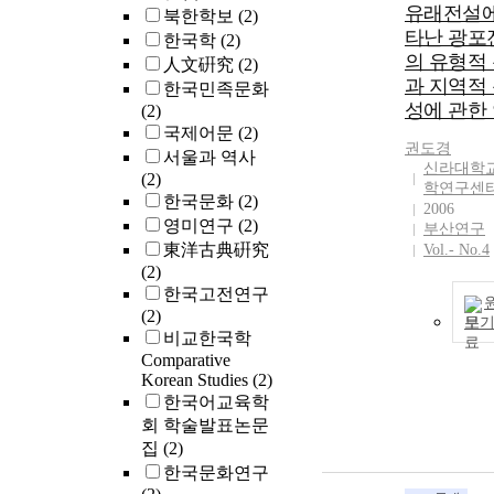
유래전설에
북한학보
(2)
타난 광포
한국학
(2)
의 유형적
人文硏究
(2)
과 지역적
한국민족문화
성에 관한
(2)
국제어문
(2)
권도경
서울과 역사
신라대학교
(2)
학연구센
한국문화
(2)
2006
영미연구
(2)
부산연구
東洋古典硏究
Vol.- No.4
(2)
한국고전연구
(2)
보
비교한국학
Comparative
Korean Studies
(2)
한국어교육학
회 학술발표논문
집
(2)
한국문화연구