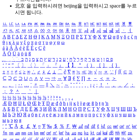
北京 을 입력하시려면
beijing
을 입력하시고 space를 누르
시면 됩니다.
ㅥ
ㅦ
ㅧ
ㅨ
ㅩ
ㅪ
ㅫ
ㅬ
ㅭ
ㅮ
ㅯ
ㅰ
ㅱ
ㅲ
ㅳ
ㅴ
ㅵ
ㅶ
ㅷ
ㅸ
ㅹ
ㅺ
ㅻ
ㅼ
ㅽ
ㅾ
ㅿ
ㆀ
ㆁ
ㆂ
ㆃ
ㆄ
ㆅ
ㆆ
ㆇ
ㆈ
ㆉ
ㆊ
ㆋ
ㆌ
ㆍ
ㆎ
Α
Β
Γ
Δ
Ε
Ζ
Η
Θ
Ι
Κ
Λ
Μ
Ν
Ξ
Ο
Π
Ρ
Σ
Τ
Υ
Φ
Χ
Ψ
Ω
α
β
γ
δ
ε
ζ
η
θ
ι
κ
λ
μ
ν
ξ
ο
π
ρ
σ
τ
υ
φ
χ
ψ
ω
á
à
Á
À
é
è
É
È
ç
Ç
ê
Ä
Ö
Ü
ä
ö
ü
ß
ְ
ֳ
ֲ
ֱ
ָ
ַ
ֵ
ֶ
ִ
ֹ
ּ
ֻ
ׂ
ׁ
ּ
ב
ה
נ
מ
צ
ת
ץ
ש
ד
ג
כ
ע
י
ח
ל
ך
ף
ק
ר
א
ט
ו
ן
ם
פ
‘
’
“
”
〔
〕
〈
〉
「
」
『
』
【
】
＂
（
）
［
］
｛
｝
±
×
÷
≠
≤
≥
∞
∴
♂
♀
∠
⊥
⌒
∂
∇
≡
≒
≪
≫
√
∽
∝
∵
∫
∬
∈
∋
⊆
⊇
⊂
⊃
∪
∩
∧
∨
￢
⇒
⇔
∀
∃
∮
∑
∏
＋
－
＜
＝
＞
、
。
·
‥
…
¨
〃
―
∥
＼
∼
´
～
ˇ
˘
˝
˚
˙
¸
˛
¡
¿
ː
！
＇
，
．
／
：
；
？
＾
＿
｀
｜
½
⅓
⅔
¼
¾
⅛
⅜
⅝
⅞
¹
²
³
⁴
ⁿ
₁
₂
₃
₄
Æ
Ð
Ħ
Ĳ
Ł
Ø
Œ
Þ
Ŧ
Ŋ
æ
đ
ð
ħ
ı
ĳ
ĸ
ŀ
ł
ø
œ
ß
þ
ŧ
ŋ
ŉ
А
Б
В
Г
Д
Е
Ё
Ж
З
И
Й
К
Л
М
Н
О
П
Р
С
Т
У
Ф
Х
Ц
Ч
Ш
Щ
Ъ
Ы
Ь
Э
Ю
Я
а
б
в
г
д
е
ё
ж
з
и
й
к
л
м
н
о
п
р
с
т
у
ф
х
ц
ч
ш
щ
ъ
ы
ь
э
ю
я
′
″
℃
Å
￠
￡
￥
¤
℉
‰
＄
％
Ｆ
￦
㎕
㎖
㎗
ℓ
㎘
㏄
㎣
㎤
㎥
㎦
㎙
㎚
㎛
㎜
㎝
㎞
㎟
㎠
㎡
㎢
㏊
㎍
㎎
㎏
㏏
㎈
㎉
㏈
㎧
㎨
㎰
㎱
㎲
㎳
㎴
㎵
㎶
㎷
㎸
㎹
㎀
㎁
㎂
㎃
㎄
㎺
㎻
㎽
㎾
㎿
㎐
㎑