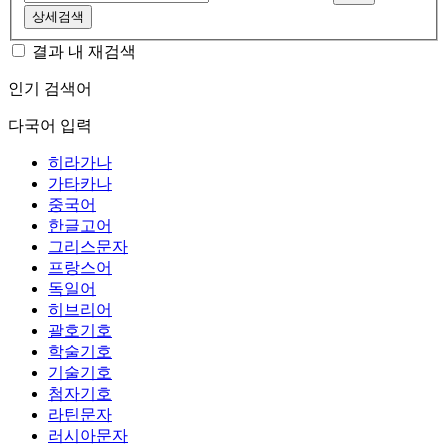
상세검색
결과 내 재검색
인기 검색어
다국어 입력
히라가나
가타카나
중국어
한글고어
그리스문자
프랑스어
독일어
히브리어
괄호기호
학술기호
기술기호
첨자기호
라틴문자
러시아문자