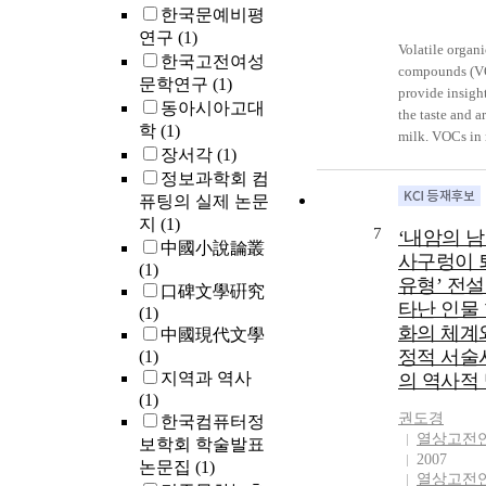
한국문예비평
연구
(1)
Volatile organi
한국고전여성
compounds (V
문학연구
(1)
provide insight
동아시아고대
the taste and a
학
(1)
milk. VOCs in
장서각
(1)
are typically
정보과학회 컴
analyzed usin
퓨팅의 실제 논문
headspace gas
지
(1)
chromatograp
7
‘내암의 남
mass spectrom
中國小說論叢
사구렁이 
(GC‐MS). Whi
(1)
유형’ 전설
static headspa
口碑文學硏究
타난 인물
MS is a simple
(1)
화의 체계
widely applica
中國現代文學
analytical tec
정적 서술
(1)
for the analysis
지역과 역사
의 역사적
VOCs in vario
(1)
samples, it has
권도경
한국컴퓨터정
열상고전
been frequentl
보학회 학술발표
2007
applied to mil
논문집
(1)
열상고전
samples. In thi