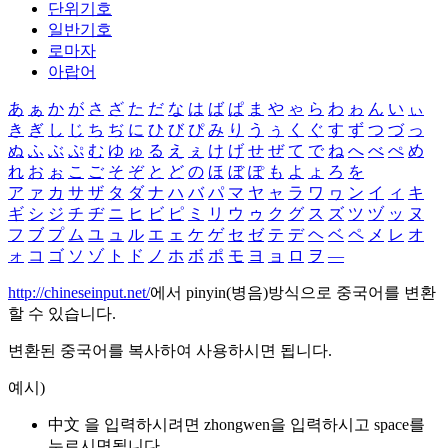
단위기호
일반기호
로마자
아랍어
あ
ぁ
か
が
さ
ざ
た
だ
な
は
ば
ぱ
ま
や
ゃ
ら
わ
ゎ
ん
い
ぃ
き
ぎ
し
じ
ち
ぢ
に
ひ
び
ぴ
み
り
う
ぅ
く
ぐ
す
ず
つ
づ
っ
ぬ
ふ
ぶ
ぷ
む
ゆ
ゅ
る
え
ぇ
け
げ
せ
ぜ
て
で
ね
へ
べ
ぺ
め
れ
お
ぉ
こ
ご
そ
ぞ
と
ど
の
ほ
ぼ
ぽ
も
よ
ょ
ろ
を
ア
ァ
カ
サ
ザ
タ
ダ
ナ
ハ
バ
パ
マ
ヤ
ャ
ラ
ワ
ヮ
ン
イ
ィ
キ
ギ
シ
ジ
チ
ヂ
ニ
ヒ
ビ
ピ
ミ
リ
ウ
ゥ
ク
グ
ス
ズ
ツ
ヅ
ッ
ヌ
フ
ブ
プ
ム
ユ
ュ
ル
エ
ェ
ケ
ゲ
セ
ゼ
テ
デ
ヘ
ベ
ペ
メ
レ
オ
ォ
コ
ゴ
ソ
ゾ
ト
ド
ノ
ホ
ボ
ポ
モ
ヨ
ョ
ロ
ヲ
―
http://chineseinput.net/
에서 pinyin(병음)방식으로 중국어를 변환
할 수 있습니다.
변환된 중국어를 복사하여 사용하시면 됩니다.
예시)
中文 을 입력하시려면
zhongwen
을 입력하시고 space를
누르시면됩니다.