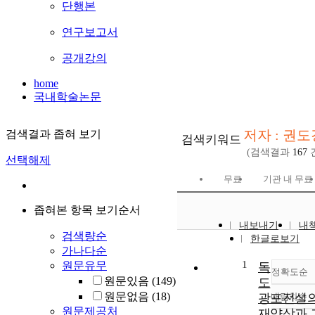
단행본
연구보고서
공개강의
home
국내학술논문
저자 : 권도
검색결과 좁혀 보기
검색키워드
(검색결과
167
선택해제
무료
기관 내 무료
좁혀본 항목 보기순서
내보내기
내
검색량순
한글로보기
가나다순
1
원문유무
독
정확도순
원문있음
(149)
도
원문없음
(18)
광포전설의
내림차순
정
원문제공처
재양상과 