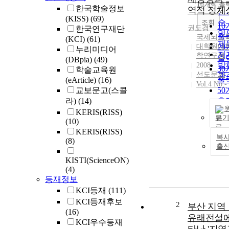
순
10개씩 출
내
한국학술정보
역적 정체
인
(KISS)
(69)
순
조회
1
권도경
한국연구재단
연
출
국제뇌교
(KCI)
(61)
제
대학원대학
2
누리미디어
저
학연구원
출
(DBpia)
(49)
발
2008
3
학술교육원
선도문화
관
출
(eArticle)
(16)
Vol.4 No.-
교보문고(스콜
5
라)
(14)
출
10
KERIS(RISS)
보
(10)
출
KERIS(RISS)
복사
(8)
출
KISTI(ScienceON)
(4)
등재정보
KCI등재
(111)
KCI등재후보
2
부산 지역
(16)
유래전설에
KCI우수등재