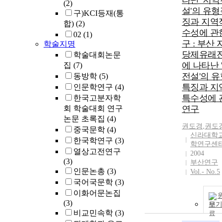
타난 '지역
(2)
설'의 유형
구)KCI등재(통
징과 지역
합)
(2)
수성에 관
02
(1)
구 : 부산
학술지명
당제유래
학술대회논문
에 나타난 
집
(7)
전설'의 
동방학
(5)
특징과 지
인문학연구
(4)
특수성에 
한국고분자학
회 학술대회 연구
연구
논문 초록집
(4)
권도경
,
권도
중국문학
(4)
신라대학교
한국학연구
(3)
학연구센
열상고전연구
2004
(3)
부산연구
인문논총
(3)
Vol.- No.5
국어국문학
(3)
이화어문논집
(3)
보
비교민속학
(3)