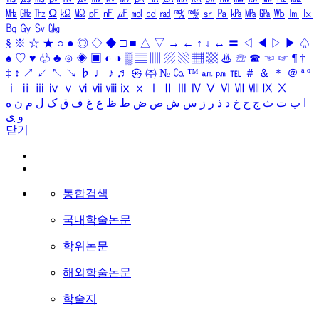
㎒
㎓
㎔
Ω
㏀
㏁
㎊
㎋
㎌
㏖
㏅
㎭
㎮
㎯
㏛
㎩
㎪
㎫
㎬
㏝
㏐
㏓
㏃
㏉
㏜
㏆
§
※
☆
★
○
●
◎
◇
◆
□
■
△
▽
→
←
↑
↓
↔
〓
◁
◀
▷
▶
♤
♠
♡
♥
♧
♣
⊙
◈
▣
◐
◑
▒
▤
▥
▨
▧
▦
▩
♨
☏
☎
☜
☞
¶
†
‡
↕
↗
↙
↖
↘
♭
♩
♪
♬
㉿
㈜
№
㏇
™
㏂
㏘
℡
＃
＆
＊
＠
ª
º
ⅰ
ⅱ
ⅲ
ⅳ
ⅴ
ⅵ
ⅶ
ⅷ
ⅸ
ⅹ
Ⅰ
Ⅱ
Ⅲ
Ⅳ
Ⅴ
Ⅵ
Ⅶ
Ⅷ
Ⅸ
Ⅹ
ا
ب
ت
ث
ج
ح
خ
د
ذ
ر
ز
س
ش
ص
ض
ط
ظ
ع
غ
ف
ق
ک
ل
م
ن
ه
و
ی
닫기
통합검색
국내학술논문
학위논문
해외학술논문
학술지