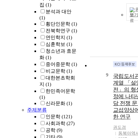
in milk, while
집
(1)
and 2‐heptano
분석과 대안
보
newly identifi
(1)
using headspa
횡단인문학
(1)
MS in this stud
전북학연구
(1)
연민학지
(1)
심훈학보
(1)
청소년과 효문
화
(1)
중어중문학
(1)
비교문학
(1)
9
국립도서
대한본초학회
계열 「설
지
(1)
전」의 형
한민족어문학
정에 나타
(1)
당 전쟁 
신라문화
(1)
교섭양상에
주제분류
한 연구
인문학
(121)
사회과학
(27)
권도경
공학
(9)
동북아역
기타
(9)