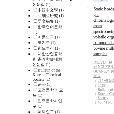
논문집
(1)
6
Static head
中語中文學
(1)
gas
亞細亞硏究
(1)
chromatogr
語文論集
(1)
mass
한국언어문학
spectrometr
(1)
volatile org
어문연구
(1)
compounds 
코기토
(1)
bovine mil
항도부산
(1)
samples
대한산업공학
회 춘계학술대회
권도경
,
이은
논문집
(1)
비
,
NGUYEN
Bulletin of the
QUANG
,
장
Korean Chemical
정권
Society
(1)
대한화학
군사
(1)
2023
고전문학과 교
Bulletin of
Korean Ch
육
(1)
Society
민족문학사연
Vol.44 No.
구
(1)
아태연구
(1)