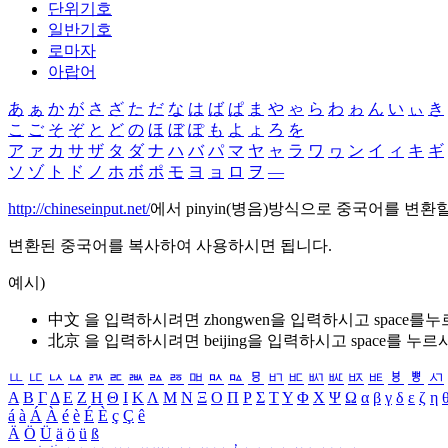
단위기호
일반기호
로마자
아랍어
あ
ぁ
か
が
さ
ざ
た
だ
な
は
ば
ぱ
ま
や
ゃ
ら
わ
ゎ
ん
い
ぃ
き
こ
ご
そ
ぞ
と
ど
の
ほ
ぼ
ぽ
も
よ
ょ
ろ
を
ア
ァ
カ
サ
ザ
タ
ダ
ナ
ハ
バ
パ
マ
ヤ
ャ
ラ
ワ
ヮ
ン
イ
ィ
キ
ギ
ソ
ゾ
ト
ド
ノ
ホ
ボ
ポ
モ
ヨ
ョ
ロ
ヲ
―
http://chineseinput.net/
에서 pinyin(병음)방식으로 중국어를 변환
변환된 중국어를 복사하여 사용하시면 됩니다.
예시)
中文 을 입력하시려면
zhongwen
을 입력하시고 space를
北京 을 입력하시려면
beijing
을 입력하시고 space를 누르
ㅥ
ㅦ
ㅧ
ㅨ
ㅩ
ㅪ
ㅫ
ㅬ
ㅭ
ㅮ
ㅯ
ㅰ
ㅱ
ㅲ
ㅳ
ㅴ
ㅵ
ㅶ
ㅷ
ㅸ
ㅹ
ㅺ
Α
Β
Γ
Δ
Ε
Ζ
Η
Θ
Ι
Κ
Λ
Μ
Ν
Ξ
Ο
Π
Ρ
Σ
Τ
Υ
Φ
Χ
Ψ
Ω
α
β
γ
δ
ε
ζ
η
á
à
Á
À
é
è
É
È
ç
Ç
ê
Ä
Ö
Ü
ä
ö
ü
ß