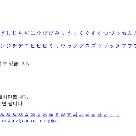
ぎ
し
じ
ち
ぢ
に
ひ
び
ぴ
み
り
う
ぅ
く
ぐ
す
ず
つ
づ
っ
ぬ
ふ
シ
ジ
チ
ヂ
ニ
ヒ
ビ
ピ
ミ
リ
ウ
ゥ
ク
グ
ス
ズ
ツ
ヅ
ッ
ヌ
フ
ブ
할 수 있습니다.
누르시면됩니다.
시면 됩니다.
ㅻ
ㅼ
ㅽ
ㅾ
ㅿ
ㆀ
ㆁ
ㆂ
ㆃ
ㆄ
ㆅ
ㆆ
ㆇ
ㆈ
ㆉ
ㆊ
ㆋ
ㆌ
ㆍ
ㆎ
θ
ι
κ
λ
μ
ν
ξ
ο
π
ρ
σ
τ
υ
φ
χ
ψ
ω