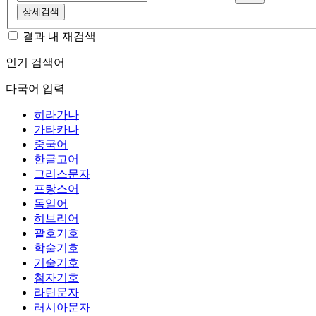
상세검색
결과 내 재검색
인기 검색어
다국어 입력
히라가나
가타카나
중국어
한글고어
그리스문자
프랑스어
독일어
히브리어
괄호기호
학술기호
기술기호
첨자기호
라틴문자
러시아문자