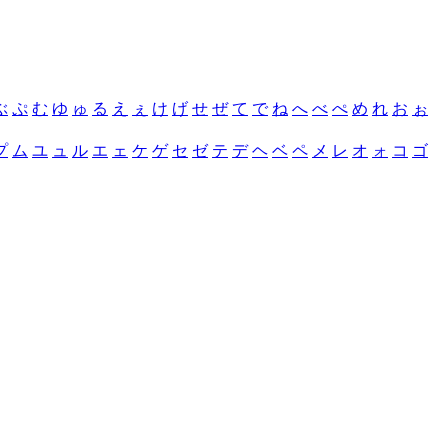
ぶ
ぷ
む
ゆ
ゅ
る
え
ぇ
け
げ
せ
ぜ
て
で
ね
へ
べ
ぺ
め
れ
お
ぉ
プ
ム
ユ
ュ
ル
エ
ェ
ケ
ゲ
セ
ゼ
テ
デ
ヘ
ベ
ペ
メ
レ
オ
ォ
コ
ゴ