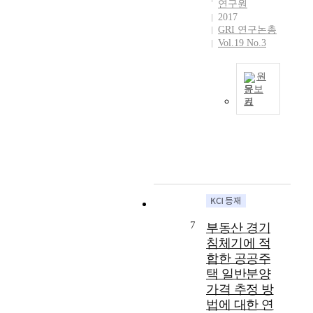
진
연구원
대
s
분
e
행
2017
중
o
히
o
GRI 연구논총
하
반
c
연
n
Vol.19 No.3
였
정
i
구
g
다
부
a
되
g
.
원
의
l
지
i
이
문보
분
t
못
P
를
기
권
T
h
한
r
통
화
h
r
경
o
해
정
e
e
기
v
지
책
o
a
도
i
방
과
b
t
1
n
출
맞
j
t
인
c
자
물
e
o
가
e
·
리
c
h
구
a
출
면
t
u
에
n
7
부동산 경기
연
지
i
m
대
d
기
침체기에 적
역
v
a
한
s
관
합한 공공주
문
e
n
이
u
의
택 일반분양
화
o
b
해
g
E
예
가격 추정 방
f
e
와
g
S
술
t
법에 대한 연
i
함
e
G