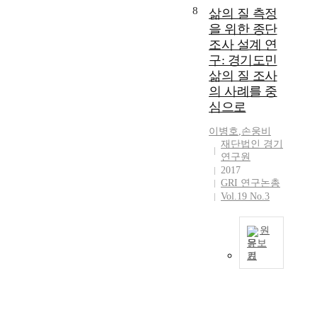
g
구
a
o
영
보
8
삶의 질 측정
t
e
정
c
f
역
하
h
을 위한 종단
n
책
t
D
을
기
e
조사 설계 연
c
개
n
e
도
위
r
i
발
e
구: 경기도민
c
출
해
e
e
의
s
삶의 질 조사
e
함
적
l
s
기
s
m
의 사례를 중
으
극
a
a
초
o
b
로
심으로
설
t
r
자
f
e
써
립
i
e
료
e
이병호
,
손웅비
r
향
되
o
o
로
l
재단법인 경기
2
후
었
n
f
연구원
제
d
0
해
다
s
2017
t
공
e
1
당
.
h
GRI 연구논총
e
하
r
9
기
공
i
Vol.19 No.3
n
는
l
,
관
공
p
c
것
y
t
의
정
b
a
을
s
원
h
특
책
e
l
목
u
문보
e
성
영
t
l
기
적
p
o
에
A
역
w
e
으
p
u
맞
s
에
e
d
로
o
t
는
o
서
e
u
한
r
b
E
f
의
n
p
다
t
r
S