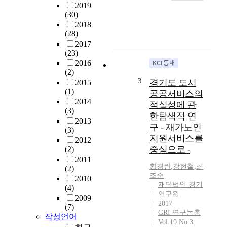
2019
회
되
(30)
의
면
2018
다
서
(28)
양
E
2017
한
S
(23)
변
G
2016
화
도
(2)
중
입
3
경기도 도시
2015
가
및
(1)
공공서비스의
구
적
2014
적실성에 관
구
용
(3)
한탐색적 연
성
에
2013
구 - 재가노인
의
(3)
대
변
지원서비스를
2012
한
화
중심으로 -
(2)
관
는
2011
심
황경란
,
강현철
,
최
현
(2)
이
조순
대
2010
증
재단법인 경기
(4)
사
대
연구원
2009
회
되
2017
(7)
의
었
GRI 연구논총
작성언어
가
다
Vol.19 No.3