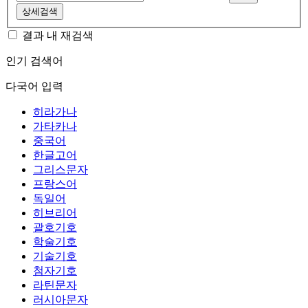
상세검색
결과 내 재검색
인기 검색어
다국어 입력
히라가나
가타카나
중국어
한글고어
그리스문자
프랑스어
독일어
히브리어
괄호기호
학술기호
기술기호
첨자기호
라틴문자
러시아문자