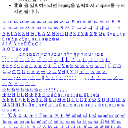
北京 을 입력하시려면
beijing
을 입력하시고 space를 누르
시면 됩니다.
ㅥ
ㅦ
ㅧ
ㅨ
ㅩ
ㅪ
ㅫ
ㅬ
ㅭ
ㅮ
ㅯ
ㅰ
ㅱ
ㅲ
ㅳ
ㅴ
ㅵ
ㅶ
ㅷ
ㅸ
ㅹ
ㅺ
ㅻ
ㅼ
ㅽ
ㅾ
ㅿ
ㆀ
ㆁ
ㆂ
ㆃ
ㆄ
ㆅ
ㆆ
ㆇ
ㆈ
ㆉ
ㆊ
ㆋ
ㆌ
ㆍ
ㆎ
Α
Β
Γ
Δ
Ε
Ζ
Η
Θ
Ι
Κ
Λ
Μ
Ν
Ξ
Ο
Π
Ρ
Σ
Τ
Υ
Φ
Χ
Ψ
Ω
α
β
γ
δ
ε
ζ
η
θ
ι
κ
λ
μ
ν
ξ
ο
π
ρ
σ
τ
υ
φ
χ
ψ
ω
á
à
Á
À
é
è
É
È
ç
Ç
ê
Ä
Ö
Ü
ä
ö
ü
ß
ְ
ֳ
ֲ
ֱ
ָ
ַ
ֵ
ֶ
ִ
ֹ
ּ
ֻ
ׂ
ׁ
ּ
ב
ה
נ
מ
צ
ת
ץ
ש
ד
ג
כ
ע
י
ח
ל
ך
ף
ק
ר
א
ט
ו
ן
ם
פ
‘
’
“
”
〔
〕
〈
〉
「
」
『
』
【
】
＂
（
）
［
］
｛
｝
±
×
÷
≠
≤
≥
∞
∴
♂
♀
∠
⊥
⌒
∂
∇
≡
≒
≪
≫
√
∽
∝
∵
∫
∬
∈
∋
⊆
⊇
⊂
⊃
∪
∩
∧
∨
￢
⇒
⇔
∀
∃
∮
∑
∏
＋
－
＜
＝
＞
、
。
·
‥
…
¨
〃
―
∥
＼
∼
´
～
ˇ
˘
˝
˚
˙
¸
˛
¡
¿
ː
！
＇
，
．
／
：
；
？
＾
＿
｀
｜
½
⅓
⅔
¼
¾
⅛
⅜
⅝
⅞
¹
²
³
⁴
ⁿ
₁
₂
₃
₄
Æ
Ð
Ħ
Ĳ
Ł
Ø
Œ
Þ
Ŧ
Ŋ
æ
đ
ð
ħ
ı
ĳ
ĸ
ŀ
ł
ø
œ
ß
þ
ŧ
ŋ
ŉ
А
Б
В
Г
Д
Е
Ё
Ж
З
И
Й
К
Л
М
Н
О
П
Р
С
Т
У
Ф
Х
Ц
Ч
Ш
Щ
Ъ
Ы
Ь
Э
Ю
Я
а
б
в
г
д
е
ё
ж
з
и
й
к
л
м
н
о
п
р
с
т
у
ф
х
ц
ч
ш
щ
ъ
ы
ь
э
ю
я
′
″
℃
Å
￠
￡
￥
¤
℉
‰
＄
％
Ｆ
￦
㎕
㎖
㎗
ℓ
㎘
㏄
㎣
㎤
㎥
㎦
㎙
㎚
㎛
㎜
㎝
㎞
㎟
㎠
㎡
㎢
㏊
㎍
㎎
㎏
㏏
㎈
㎉
㏈
㎧
㎨
㎰
㎱
㎲
㎳
㎴
㎵
㎶
㎷
㎸
㎹
㎀
㎁
㎂
㎃
㎄
㎺
㎻
㎽
㎾
㎿
㎐
㎑