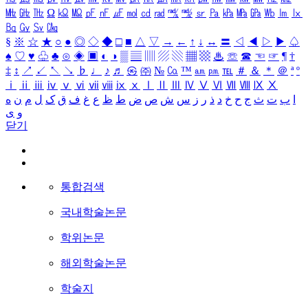
㎒
㎓
㎔
Ω
㏀
㏁
㎊
㎋
㎌
㏖
㏅
㎭
㎮
㎯
㏛
㎩
㎪
㎫
㎬
㏝
㏐
㏓
㏃
㏉
㏜
㏆
§
※
☆
★
○
●
◎
◇
◆
□
■
△
▽
→
←
↑
↓
↔
〓
◁
◀
▷
▶
♤
♠
♡
♥
♧
♣
⊙
◈
▣
◐
◑
▒
▤
▥
▨
▧
▦
▩
♨
☏
☎
☜
☞
¶
†
‡
↕
↗
↙
↖
↘
♭
♩
♪
♬
㉿
㈜
№
㏇
™
㏂
㏘
℡
＃
＆
＊
＠
ª
º
ⅰ
ⅱ
ⅲ
ⅳ
ⅴ
ⅵ
ⅶ
ⅷ
ⅸ
ⅹ
Ⅰ
Ⅱ
Ⅲ
Ⅳ
Ⅴ
Ⅵ
Ⅶ
Ⅷ
Ⅸ
Ⅹ
ا
ب
ت
ث
ج
ح
خ
د
ذ
ر
ز
س
ش
ص
ض
ط
ظ
ع
غ
ف
ق
ک
ل
م
ن
ه
و
ی
닫기
통합검색
국내학술논문
학위논문
해외학술논문
학술지