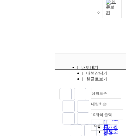
m
중
l
원
h
볼
n
a
활
p
a
문보
·
l
i
수
t
i
용
u
기
d
장
o
c
T
있
h
r
하
r
e
기
f
h
h
다
e
p
여
p
t
측
u
t
i
.
w
o
경
o
h
면
s
e
s
지
o
l
기
s
e
의
i
c
s
역
r
l
도
e
w
계
n
h
t
문
k
u
전
o
o
획
c
n
u
화
e
t
체
f
r
은
l
o
d
재
r
i
1
t
l
수
u
l
y
단
s
o
인
h
d
내보내기
립
d
o
a
은
w
n
가
i
내책장담기
u
되
i
g
i
문
h
.
구
s
한글로보기
n
어
n
y
m
화
o
W
의
s
e
있
g
i
s
의
h
h
주
t
a
으
K
정확도순
s
t
정
a
e
요
u
s
나
o
t
o
치
v
n
특
d
y
내림차순
,
r
h
정확도
r
적
e
i
성
y
,
실
e
e
e
순
수
d
n
10개씩 출력
으
i
b
내림차순
행
a
m
v
단
인기도
i
t
로
s
e
은
n
o
e
화
순
조회
f
r
인
t
10개씩
g
단
s
s
a
현
연도순
f
o
구
o
출력
a
기
.
t