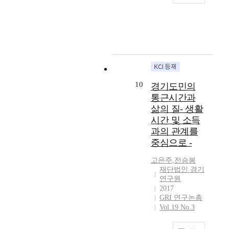
e
n
시
a
n
첫
e
h
것
s
t
행
n
f
째
i
i
으
s
a
된
d
e
,
s
s
로
,
l
2
i
c
환
a
s
관
e
r
0
m
t
경
c
t
리
s
e
2
p
i
(
e
u
의
p
g
1
r
o
E
n
d
효
e
u
년
o
u
)
t
y
율
c
10
l
경
v
경기도민의
s
영
r
a
성
i
a
기
e
통근시간과
d
역
a
i
을
a
t
도
m
i
삶의 질- 생활
에
l
m
강
l
i
1
e
s
서
시간 및 소득
c
s
조
l
o
인
n
e
는
o
과의 관계를
t
한
y
n
가
t
a
환
n
o
중심으로 -
민
f
s
구
p
s
경
c
e
간
o
t
실
l
e
경
e
고은주
,
전승봉
x
화
c
o
태
a
,
재단법인 경기
영
r
a
의
u
r
조
n
연구원
w
목
n
m
한
s
e
사
s
2017
h
표
f
i
방
i
d
데
.
GRI 연구논총
i
설
o
n
식
n
u
Vol.19 No.3
이
T
c
정
r
e
이
g
c
터
h
h
및
a
w
라
o
e
를
e