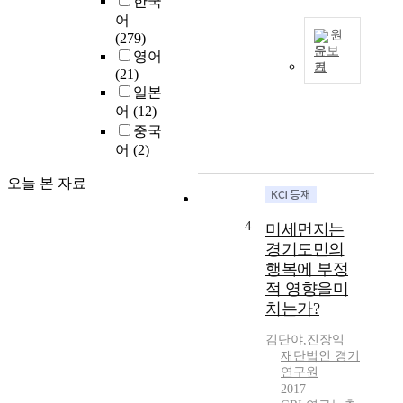
한국
장
.
어
중
이
원
(279)
요
러
문보
영어
한
한
기
(21)
변
I
측
일본
화
n
면
이
t
어
(12)
에
며
h
중국
서
,
i
어
(2)
본
그
s
연
중
s
오늘 본 자료
구
심
t
는
에
u
K
4
미세먼지는
는
d
-
경기도민의
1
y
E
행복에 부정
인
,
S
적 영향을미
가
w
G
치는가?
구
e
가
의
a
이
김단야
,
진장익
증
n
드
재단법인 경기
가
a
라
연구원
가
l
인
2017
있
y
및