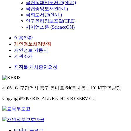
u
사
e
u
국립장애인도서관(NLD)
치
a
c
c
면
o
l
회
s
h
성
국립중앙도서관(NL)
b
e
o
서
n
a
관
s
a
이
l
국회도서관(NAL)
o
m
공
.
t
계
o
n
일
e
연구윤리정보포털(CRE)
f
m
공
O
i
특
f
”
부
r
사이언스온 (ScienceON)
n
u
성
u
o
성
p
i
존
e
a
t
및
r
n
,
u
n
재
이용약관
c
t
i
전
r
s
코
b
H
하
e
개인정보처리방침
i
n
문
e
,
로
l
u
는
n
개인정보 재동의
o
g
성
s
g
나
i
b
것
t
기관소개
n
a
을
u
o
1
c
e
으
t
a
n
확
l
v
9
s
i
로
저작물 게시중단요청
r
l
d
보
t
e
전
e
P
나
e
R
s
하
s
r
후
r
r
타
n
&
u
고
s
n
어
v
o
났
d
D
b
자
h
41061 대구광역시 동구 동내로 64(동내동1119) KERIS빌딩
m
려
i
v
다
i
,
j
한
o
e
움
c
i
.
n
p
e
것
Copyright© KERIS. ALL RIGHTS RESERVED
w
n
변
e
n
또
S
a
c
이
t
t
화
s
c
한
o
r
t
다
h
s
를
i
e
K
u
t
i
.
a
n
살
n
,
-
t
i
v
지
t
e
펴
G
C
E
h
c
e
역
i
e
보
y
네이버 블로그
h
S