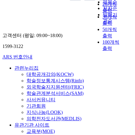
l
상
e
제목순
d
사
e
20개씩
n
적
I
u
t
을
r
저자순
u
회
x
출력
t
인
t
t
h
막
e
발행기
c
학
a
o
30개씩
성
i
i
e
고
n
관순
i
적
m
s
출력
과
s
l
r
정
t
n
특
i
p
에
50개씩
,
i
e
치
c
g
성
n
r
국
고객센터 (평일: 09:00~18:00)
t
출력
z
l
적
o
m
,
e
e
한
h
100개씩
e
a
으
m
o
주
t
1599-3122
a
되
e
출력
d
t
로
m
r
거
h
d
고
r
o
i
일
u
ARS 번호안내
e
및
e
i
있
e
n
o
정
t
s
생
a
n
어
f
e
n
정
관련누리집
i
t
활
p
t
계
o
i
s
도
n
대학공개강의(KOCW)
r
안
p
h
획
r
n
h
자
g
학술정보통계시스템(Rinfo)
i
전
r
e
대
e
c
i
유
d
외국학술지지원센터(FRIC)
n
특
o
c
비
,
o
p
로
e
학술관계분석서비스(SAM)
g
성
p
i
실
a
n
b
운
s
e
사서커뮤니티
,
r
t
행
r
v
e
거
t
n
건
i
기관회원
y
체
e
e
t
리
i
t
강
a
지식나눔(LOOK)
o
계
m
r
w
를
n
r
특
t
의학전자도서관(MEDLIS)
f
의
a
g
e
유
a
e
성
e
유관기관 사이트
“
불
r
e
e
지
t
g
,
n
W
교육부(MOE)
일
k
n
n
하
i