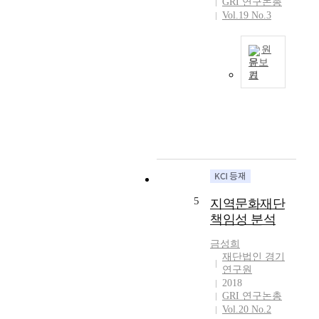
GRI 연구논총
다
z
지
Vol.19 No.3
.
e
표
본
d
를
원
연
t
활
문보
구
h
용
기
A
는
e
하
i
경
h
여
r
기
o
경
p
도
m
기
o
내
e
도
l
에
c
K
l
서
a
재
u
점
r
단
t
차
e
의
5
지역문화재단
i
적
s
경
책임성 분석
o
으
e
영
n
로
r
평
금성희
p
증
v
가
재단법인 경기
o
가
i
연구원
보
s
하
c
2018
고
e
여
e
GRI 연구논총
서
s
전
p
Vol.20 No.2
및