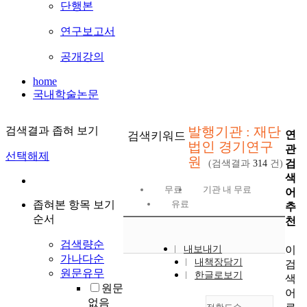
단행본
연구보고서
공개강의
home
국내학술논문
발행기관 : 재단
검색결과 좁혀 보기
연
검색키워드
법인 경기연구
관
선택해제
원
검
(검색결과
314
건)
색
무료
기관 내 무료
어
좁혀본 항목 보기
유료
추
순서
천
검색량순
이
내보내기
가나다순
내책장담기
검
원문유무
한글로보기
색
원문
어
없음