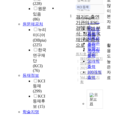
로
정확도순
(228)
많
원문
내림차순
이
정확도
있음
1
본
순
경기도 출연
10개씩 출력
(86)
내림차순
자
인기도
기관의 ESG
원문제공처
료
순
조회
경영 특성 분
10개씩
누리
연도순
석: 경기도 K
출력
미디어
제목순
재단을 중심
20개씩
(DBpia)
저자순
(225)
으로
출력
활
발행기
한국
30개씩
용
관순
최지호
,
최성은
연구재
출력
도
재단법인 경기
단
50개씩
높
연구원
(KCI)
출력
은
2023
(76)
100개씩
자
GRI 연구논총
등재정보
출력
료
Vol.25 No.기
KCI
획
등재
(299)
원
KCI
문보
등재후
기
최
보
(15)
근
학술지명