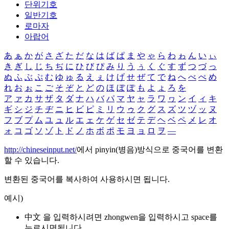
단위기호
일반기호
로마자
아랍어
あ
ぁ
か
が
さ
ざ
た
だ
な
は
ば
ぱ
ま
や
ゃ
ら
わ
ゎ
ん
い
ぃ
き
ぎ
し
じ
ち
ぢ
に
ひ
び
ぴ
み
り
う
ぅ
く
ぐ
す
ず
つ
づ
っ
ぬ
ふ
ぶ
ぷ
む
ゆ
ゅ
る
え
ぇ
け
げ
せ
ぜ
て
で
ね
へ
べ
ぺ
め
れ
お
ぉ
こ
ご
そ
ぞ
と
ど
の
ほ
ぼ
ぽ
も
よ
ょ
ろ
を
ア
ァ
カ
サ
ザ
タ
ダ
ナ
ハ
バ
パ
マ
ヤ
ャ
ラ
ワ
ヮ
ン
イ
ィ
キ
ギ
シ
ジ
チ
ヂ
ニ
ヒ
ビ
ピ
ミ
リ
ウ
ゥ
ク
グ
ス
ズ
ツ
ヅ
ッ
ヌ
フ
ブ
プ
ム
ユ
ュ
ル
エ
ェ
ケ
ゲ
セ
ゼ
テ
デ
ヘ
ベ
ペ
メ
レ
オ
ォ
コ
ゴ
ソ
ゾ
ト
ド
ノ
ホ
ボ
ポ
モ
ヨ
ョ
ロ
ヲ
―
http://chineseinput.net/
에서 pinyin(병음)방식으로 중국어를 변환
할 수 있습니다.
변환된 중국어를 복사하여 사용하시면 됩니다.
예시)
中文 을 입력하시려면
zhongwen
을 입력하시고 space를
누르시면됩니다.