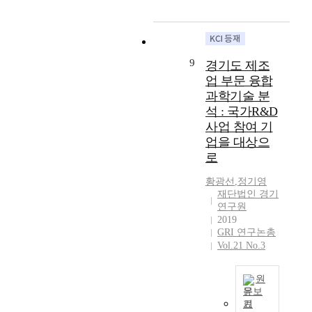
t
재
c
o
.
s
e
G
o
단
o
n
이
e
a
지
d
화
m
t
를
r
k
표
a
현
m
o
위
v
o
의
y
상
u
9
경기도 제조
i
하
i
f
활
,
은
t
m
업 부문 융합
여
c
t
용
e
신
i
p
경
e
과학기술 분
h
방
n
공
n
l
기
s
석 : 국가R&D
e
향
j
공
g
e
도
s
n
사업 참여 기
을
o
관
t
m
1
u
e
제
y
업을 대상으
리
i
e
인
c
w
시
i
로
론
m
n
가
h
“
하
n
(
e
t
구
a
C
고
황광선
,
정기영
g
N
a
e
를
s
o
재단법인 경기
자
a
P
n
n
대
p
연구원
r
하
h
M
d
v
상
r
2019
o
였
a
)
h
i
GRI 연구논총
으
o
n
다
p
논
a
Vol.21 No.3
r
로
b
a
.
p
의
p
o
처
l
1
분
y
에
p
n
음
e
9
석
원
l
근
i
m
으
m
”
문보
결
i
거
n
e
로
s
기
i
과
f
T
한