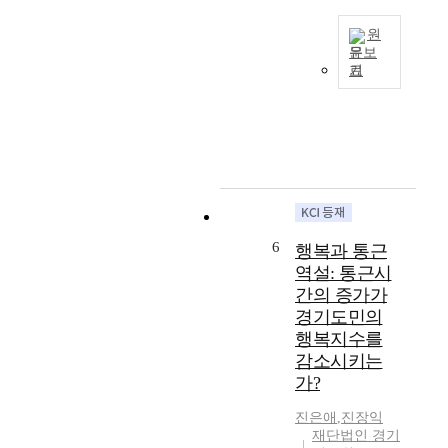
a
체
r
클
s
가
o
린
원
u
구
j
아
문보
b
중
e
기
이
광
s
높
c
정
역
t
은
t
보
자
a
비
f
공
치
n
율
o
시
단
t
을
r
등
체
i
차
t
의
의
a
지
h
내
지
l
하
e
용
역
p
고
e
6
행복과 통근
을
문
h
있
l
역설: 통근시
대
화
y
지
d
상
간의 증가가
재
s
만
e
으
경기도민의
단
i
그
r
로
행복지수를
은
c
특
l
사
2
감소시키는
a
성
y
례
0
가?
l
에
i
분
0
a
대
n
석
진은애
,
진장익
0
n
해
G
을
재단법인 경기
년
d
충
y