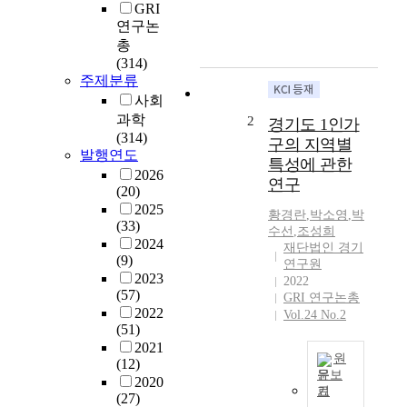
기
GRI
후
연구논
위
총
기
(314)
및
주제분류
인
사회
권
과학
2
경기도 1인가
,
(314)
구의 지역별
안
발행연도
특성에 관한
전
2026
연구
,
(20)
지
2025
황경란
,
박소영
,
박
속
(33)
수선
,
조성희
가
2024
재단법인 경기
능
(9)
연구원
성
2023
2022
(57)
의
GRI 연구논총
2022
중
Vol.24 No.2
(51)
요
2021
성
원
(12)
이
문보
2020
강
기
(27)
사
조