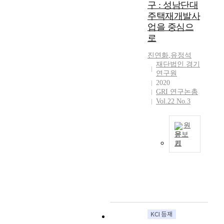
정
h
구 : 성남단대
n
께
s
경
책
i
g
주택재개발사
권
t
영
입
s
s
역
e
업을 중심으
을
안
s
.
별
d
로
실
및
t
A
특
w
현
문
u
s
성
a
진연화
,
유정석
하
화
d
재단법인 경기
s
을
y
기
예
y
연구원
u
살
s
위
술
i
2020
c
펴
t
해
지
GRI 연구논총
s
h
보
o
집
원
Vol.22 No.3
t
,
고
i
중
에
o
g
,
m
해
서
i
o
이
p
원
야
의
n
문보
v
를
r
할
자
v
기
e
통
o
A
영
율
e
r
해
v
t
역
성
s
n
경
e
t
및
과
t
m
기
t
h
보
독
i
e
도
h
e
완
립
g
n
1
e
e
해
성
a
t
인
e
n
야
을
t
a
가
x
d
할
확
e