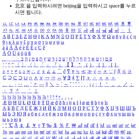
北京 을 입력하시려면
beijing
을 입력하시고 space를 누르
시면 됩니다.
ㅥ
ㅦ
ㅧ
ㅨ
ㅩ
ㅪ
ㅫ
ㅬ
ㅭ
ㅮ
ㅯ
ㅰ
ㅱ
ㅲ
ㅳ
ㅴ
ㅵ
ㅶ
ㅷ
ㅸ
ㅹ
ㅺ
ㅻ
ㅼ
ㅽ
ㅾ
ㅿ
ㆀ
ㆁ
ㆂ
ㆃ
ㆄ
ㆅ
ㆆ
ㆇ
ㆈ
ㆉ
ㆊ
ㆋ
ㆌ
ㆍ
ㆎ
Α
Β
Γ
Δ
Ε
Ζ
Η
Θ
Ι
Κ
Λ
Μ
Ν
Ξ
Ο
Π
Ρ
Σ
Τ
Υ
Φ
Χ
Ψ
Ω
α
β
γ
δ
ε
ζ
η
θ
ι
κ
λ
μ
ν
ξ
ο
π
ρ
σ
τ
υ
φ
χ
ψ
ω
á
à
Á
À
é
è
É
È
ç
Ç
ê
Ä
Ö
Ü
ä
ö
ü
ß
ְ
ֳ
ֲ
ֱ
ָ
ַ
ֵ
ֶ
ִ
ֹ
ּ
ֻ
ׂ
ׁ
ּ
ב
ה
נ
מ
צ
ת
ץ
ש
ד
ג
כ
ע
י
ח
ל
ך
ף
ק
ר
א
ט
ו
ן
ם
פ
‘
’
“
”
〔
〕
〈
〉
「
」
『
』
【
】
＂
（
）
［
］
｛
｝
±
×
÷
≠
≤
≥
∞
∴
♂
♀
∠
⊥
⌒
∂
∇
≡
≒
≪
≫
√
∽
∝
∵
∫
∬
∈
∋
⊆
⊇
⊂
⊃
∪
∩
∧
∨
￢
⇒
⇔
∀
∃
∮
∑
∏
＋
－
＜
＝
＞
、
。
·
‥
…
¨
〃
―
∥
＼
∼
´
～
ˇ
˘
˝
˚
˙
¸
˛
¡
¿
ː
！
＇
，
．
／
：
；
？
＾
＿
｀
｜
½
⅓
⅔
¼
¾
⅛
⅜
⅝
⅞
¹
²
³
⁴
ⁿ
₁
₂
₃
₄
Æ
Ð
Ħ
Ĳ
Ł
Ø
Œ
Þ
Ŧ
Ŋ
æ
đ
ð
ħ
ı
ĳ
ĸ
ŀ
ł
ø
œ
ß
þ
ŧ
ŋ
ŉ
А
Б
В
Г
Д
Е
Ё
Ж
З
И
Й
К
Л
М
Н
О
П
Р
С
Т
У
Ф
Х
Ц
Ч
Ш
Щ
Ъ
Ы
Ь
Э
Ю
Я
а
б
в
г
д
е
ё
ж
з
и
й
к
л
м
н
о
п
р
с
т
у
ф
х
ц
ч
ш
щ
ъ
ы
ь
э
ю
я
′
″
℃
Å
￠
￡
￥
¤
℉
‰
＄
％
Ｆ
￦
㎕
㎖
㎗
ℓ
㎘
㏄
㎣
㎤
㎥
㎦
㎙
㎚
㎛
㎜
㎝
㎞
㎟
㎠
㎡
㎢
㏊
㎍
㎎
㎏
㏏
㎈
㎉
㏈
㎧
㎨
㎰
㎱
㎲
㎳
㎴
㎵
㎶
㎷
㎸
㎹
㎀
㎁
㎂
㎃
㎄
㎺
㎻
㎽
㎾
㎿
㎐
㎑