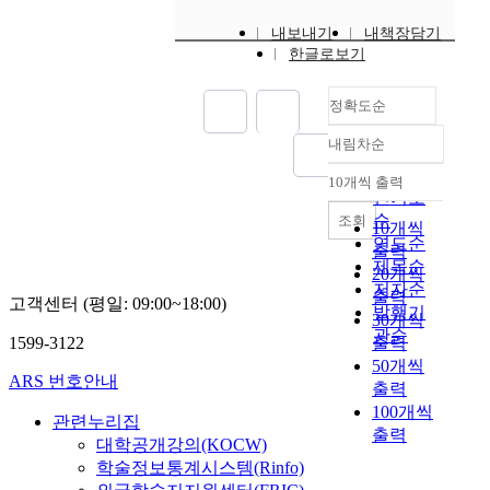
내보내기
내책장담기
한글로보기
정확도순
내림차순
정확도
순
10개씩 출력
내림차순
인기도
순
조회
10개씩
연도순
출력
제목순
20개씩
저자순
출력
고객센터 (평일: 09:00~18:00)
발행기
30개씩
관순
1599-3122
출력
50개씩
ARS 번호안내
출력
100개씩
관련누리집
출력
대학공개강의(KOCW)
학술정보통계시스템(Rinfo)