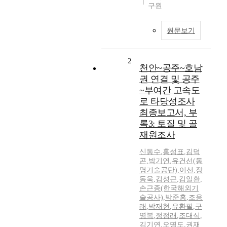
구원
원문보기
2
천안~공주~호남
권 연결 및 공주
~부여간 고속도
로 타당성조사
최종보고서, 부
록3: 토질 및 골
재원조사
신동수
,
홍성표
,
김덕
곤
,
박기연
,
유건선(동
명기술공단)
,
이선
,
장
동욱
,
김성근
,
김일환
,
손근종(한국해외기
술공사)
,
박준홍
,
조응
래
,
박재현
,
유환필
,
구
영복
,
정점래
,
조대식
,
김기연
,
오명도
,
권재