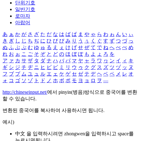
단위기호
일반기호
로마자
아랍어
あ
ぁ
か
が
さ
ざ
た
だ
な
は
ば
ぱ
ま
や
ゃ
ら
わ
ゎ
ん
い
ぃ
き
ぎ
し
じ
ち
ぢ
に
ひ
び
ぴ
み
り
う
ぅ
く
ぐ
す
ず
つ
づ
っ
ぬ
ふ
ぶ
ぷ
む
ゆ
ゅ
る
え
ぇ
け
げ
せ
ぜ
て
で
ね
へ
べ
ぺ
め
れ
お
ぉ
こ
ご
そ
ぞ
と
ど
の
ほ
ぼ
ぽ
も
よ
ょ
ろ
を
ア
ァ
カ
サ
ザ
タ
ダ
ナ
ハ
バ
パ
マ
ヤ
ャ
ラ
ワ
ヮ
ン
イ
ィ
キ
ギ
シ
ジ
チ
ヂ
ニ
ヒ
ビ
ピ
ミ
リ
ウ
ゥ
ク
グ
ス
ズ
ツ
ヅ
ッ
ヌ
フ
ブ
プ
ム
ユ
ュ
ル
エ
ェ
ケ
ゲ
セ
ゼ
テ
デ
ヘ
ベ
ペ
メ
レ
オ
ォ
コ
ゴ
ソ
ゾ
ト
ド
ノ
ホ
ボ
ポ
モ
ヨ
ョ
ロ
ヲ
―
http://chineseinput.net/
에서 pinyin(병음)방식으로 중국어를 변환
할 수 있습니다.
변환된 중국어를 복사하여 사용하시면 됩니다.
예시)
中文 을 입력하시려면
zhongwen
을 입력하시고 space를
누르시면됩니다.