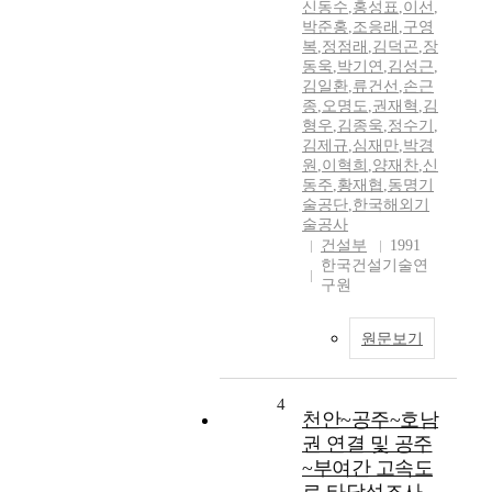
신동수
,
홍성표
,
이선
,
박준홍
,
조응래
,
구영
복
,
정점래
,
김덕곤
,
장
동욱
,
박기연
,
김성근
,
김일환
,
류건선
,
손근
종
,
오명도
,
권재혁
,
김
형우
,
김종욱
,
정수기
,
김제규
,
심재만
,
박경
원
,
이혁희
,
양재찬
,
신
동주
,
황재협
,
동명기
술공단
,
한국해외기
술공사
건설부
1991
한국건설기술연
구원
원문보기
4
천안~공주~호남
권 연결 및 공주
~부여간 고속도