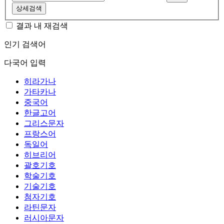
상세검색
결과 내 재검색
인기 검색어
다국어 입력
히라가나
가타카나
중국어
한글고어
그리스문자
프랑스어
독일어
히브리어
괄호기호
학술기호
기술기호
첨자기호
라틴문자
러시아문자