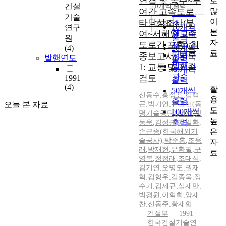
연결 및 공주~부
로
순
건설
10개씩 출력
내림차순
많
여간 고속도로
인기도
기술
이
타당성조사(부
순
조회
10개씩
연구
본
여~서해안고속
연도순
출력
원
자
도로간 포함) 최
제목순
(4)
20개씩
료
종보고서, 부록
저자순
발행연도
출력
발행기
1: 교통 및 기술
30개씩
관순
검토
1991
출력
(4)
활
50개씩
신동수
,
홍성표
,
김덕
용
출력
오늘 본 자료
곤
,
박기연
,
유건선(동
도
100개씩
명기술공단)
,
이선
,
장
높
출력
동욱
,
김성근
,
김일환
,
은
손근종(한국해외기
술공사)
,
박준홍
,
조응
자
래
,
박재현
,
유환필
,
구
료
영복
,
정점래
,
조대식
,
김기연
,
오명도
,
권재
혁
,
김형우
,
김종욱
,
정
수기
,
김제규
,
심재만
,
빅경원
,
이혁희
,
양재
찬
,
신동주
,
황재협
건설부
1991
한국건설기술연