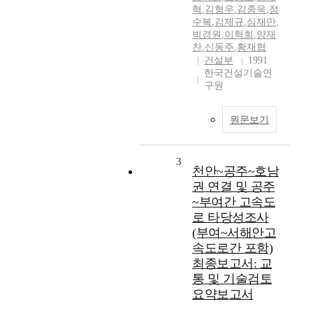
혁
,
김형우
,
김종욱
,
정
수복
,
김제규
,
심재만
,
빅경원
,
이혁희
,
양재
찬
,
신동주
,
황재협
건설부
1991
한국건설기술연
구원
원문보기
3
천안~공주~호남
권 연결 및 공주
~부여간 고속도
로 타당성조사
(부여~서해안고
속도로간 포함)
최종보고서: 교
통 및 기술검토
요약보고서