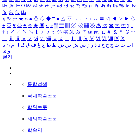
㎒
㎓
㎔
Ω
㏀
㏁
㎊
㎋
㎌
㏖
㏅
㎭
㎮
㎯
㏛
㎩
㎪
㎫
㎬
㏝
㏐
㏓
㏃
㏉
㏜
㏆
§
※
☆
★
○
●
◎
◇
◆
□
■
△
▽
→
←
↑
↓
↔
〓
◁
◀
▷
▶
♤
♠
♡
♥
♧
♣
⊙
◈
▣
◐
◑
▒
▤
▥
▨
▧
▦
▩
♨
☏
☎
☜
☞
¶
†
‡
↕
↗
↙
↖
↘
♭
♩
♪
♬
㉿
㈜
№
㏇
™
㏂
㏘
℡
＃
＆
＊
＠
ª
º
ⅰ
ⅱ
ⅲ
ⅳ
ⅴ
ⅵ
ⅶ
ⅷ
ⅸ
ⅹ
Ⅰ
Ⅱ
Ⅲ
Ⅳ
Ⅴ
Ⅵ
Ⅶ
Ⅷ
Ⅸ
Ⅹ
ا
ب
ت
ث
ج
ح
خ
د
ذ
ر
ز
س
ش
ص
ض
ط
ظ
ع
غ
ف
ق
ک
ل
م
ن
ه
و
ی
닫기
통합검색
국내학술논문
학위논문
해외학술논문
학술지