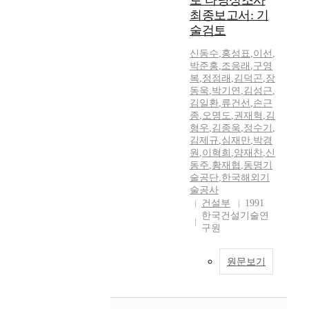
로 타당성조사
최종보고서: 기
술검토
신동수
,
홍성표
,
이선
,
박준홍
,
조응래
,
구영
복
,
정점래
,
김덕곤
,
장
동욱
,
박기연
,
김성근
,
김일환
,
류건선
,
손근
종
,
오명도
,
권재혁
,
김
형우
,
김종욱
,
정수기
,
김제규
,
심재만
,
박경
원
,
이혁희
,
양재찬
,
신
동주
,
황재협
,
동명기
술공단
,
한국해외기
술공사
건설부
1991
한국건설기술연
구원
원문보기