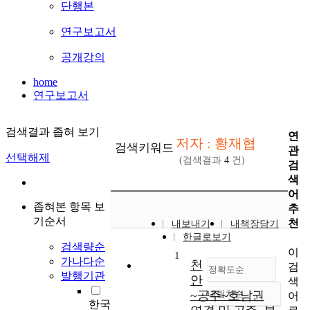
단행본
연구보고서
공개강의
home
연구보고서
검색결과 좁혀 보기
연
저자 : 황재협
검색키워드
관
선택해제
(검색결과
4
건)
검
색
어
좁혀본 항목 보
추
기순서
천
내보내기
내책장담기
한글로보기
검색량순
이
1
가나다순
천
검
정확도순
발행기관
안
색
~공주~호남권
내림차순
어
정확도
한국