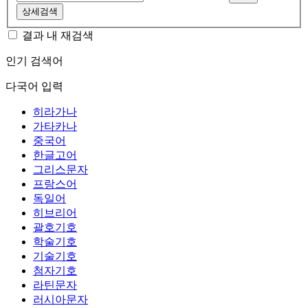
상세검색
결과 내 재검색
인기 검색어
다국어 입력
히라가나
가타카나
중국어
한글고어
그리스문자
프랑스어
독일어
히브리어
괄호기호
학술기호
기술기호
첨자기호
라틴문자
러시아문자