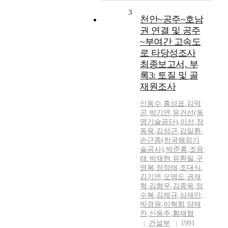
3
천안~공주~호남
권 연결 및 공주
~부여간 고속도
로 타당성조사
최종보고서, 부
록3: 토질 및 골
재원조사
신동수
,
홍성표
,
김덕
곤
,
박기연
,
유건선(동
명기술공단)
,
이선
,
장
동욱
,
김성근
,
김일환
,
손근종(한국해외기
술공사)
,
박준홍
,
조응
래
,
박재현
,
유환필
,
구
영복
,
정점래
,
조대식
,
김기연
,
오명도
,
권재
혁
,
김형우
,
김종욱
,
정
수복
,
김제규
,
심재만
,
빅경원
,
이혁희
,
양재
찬
,
신동주
,
황재협
건설부
1991