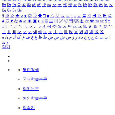
㎒
㎓
㎔
Ω
㏀
㏁
㎊
㎋
㎌
㏖
㏅
㎭
㎮
㎯
㏛
㎩
㎪
㎫
㎬
㏝
㏐
㏓
㏃
㏉
㏜
㏆
§
※
☆
★
○
●
◎
◇
◆
□
■
△
▽
→
←
↑
↓
↔
〓
◁
◀
▷
▶
♤
♠
♡
♥
♧
♣
⊙
◈
▣
◐
◑
▒
▤
▥
▨
▧
▦
▩
♨
☏
☎
☜
☞
¶
†
‡
↕
↗
↙
↖
↘
♭
♩
♪
♬
㉿
㈜
№
㏇
™
㏂
㏘
℡
＃
＆
＊
＠
ª
º
ⅰ
ⅱ
ⅲ
ⅳ
ⅴ
ⅵ
ⅶ
ⅷ
ⅸ
ⅹ
Ⅰ
Ⅱ
Ⅲ
Ⅳ
Ⅴ
Ⅵ
Ⅶ
Ⅷ
Ⅸ
Ⅹ
ا
ب
ت
ث
ج
ح
خ
د
ذ
ر
ز
س
ش
ص
ض
ط
ظ
ع
غ
ف
ق
ک
ل
م
ن
ه
و
ی
닫기
통합검색
국내학술논문
학위논문
해외학술논문
학술지