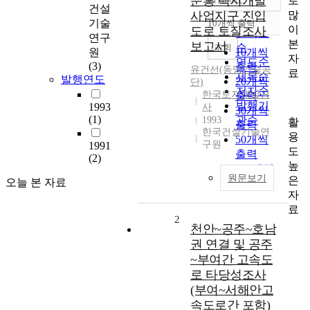
문흥 택지개발
로
정확도
건설
많
사업지구 진입
순
기술
10개씩 출력
내림차순
이
도로 토질조사
인기도
연구
본
보고서
순
조회
원
10개씩
자
연도순
(3)
출력
유건선(동명기술공
료
제목순
발행연도
20개씩
단)
저자순
한국토지개발공
출력
발행기
1993
사
30개씩
(1)
관순
1993
활
출력
한국건설기술연
용
50개씩
구원
1991
도
출력
(2)
높
100개씩
원문보기
은
오늘 본 자료
출력
자
료
2
천안~공주~호남
권 연결 및 공주
~부여간 고속도
로 타당성조사
(부여~서해안고
속도로간 포함)