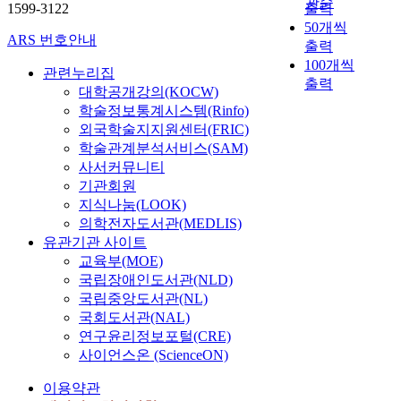
관순
1599-3122
출력
50개씩
ARS 번호안내
출력
100개씩
관련누리집
출력
대학공개강의(KOCW)
학술정보통계시스템(Rinfo)
외국학술지지원센터(FRIC)
학술관계분석서비스(SAM)
사서커뮤니티
기관회원
지식나눔(LOOK)
의학전자도서관(MEDLIS)
유관기관 사이트
교육부(MOE)
국립장애인도서관(NLD)
국립중앙도서관(NL)
국회도서관(NAL)
연구윤리정보포털(CRE)
사이언스온 (ScienceON)
이용약관