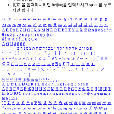
北京 을 입력하시려면
beijing
을 입력하시고 space를 누르
시면 됩니다.
ㅥ
ㅦ
ㅧ
ㅨ
ㅩ
ㅪ
ㅫ
ㅬ
ㅭ
ㅮ
ㅯ
ㅰ
ㅱ
ㅲ
ㅳ
ㅴ
ㅵ
ㅶ
ㅷ
ㅸ
ㅹ
ㅺ
ㅻ
ㅼ
ㅽ
ㅾ
ㅿ
ㆀ
ㆁ
ㆂ
ㆃ
ㆄ
ㆅ
ㆆ
ㆇ
ㆈ
ㆉ
ㆊ
ㆋ
ㆌ
ㆍ
ㆎ
Α
Β
Γ
Δ
Ε
Ζ
Η
Θ
Ι
Κ
Λ
Μ
Ν
Ξ
Ο
Π
Ρ
Σ
Τ
Υ
Φ
Χ
Ψ
Ω
α
β
γ
δ
ε
ζ
η
θ
ι
κ
λ
μ
ν
ξ
ο
π
ρ
σ
τ
υ
φ
χ
ψ
ω
á
à
Á
À
é
è
É
È
ç
Ç
ê
Ä
Ö
Ü
ä
ö
ü
ß
ְ
ֳ
ֲ
ֱ
ָ
ַ
ֵ
ֶ
ִ
ֹ
ּ
ֻ
ׂ
ׁ
ּ
ב
ה
נ
מ
צ
ת
ץ
ש
ד
ג
כ
ע
י
ח
ל
ך
ף
ק
ר
א
ט
ו
ן
ם
פ
‘
’
“
”
〔
〕
〈
〉
「
」
『
』
【
】
＂
（
）
［
］
｛
｝
±
×
÷
≠
≤
≥
∞
∴
♂
♀
∠
⊥
⌒
∂
∇
≡
≒
≪
≫
√
∽
∝
∵
∫
∬
∈
∋
⊆
⊇
⊂
⊃
∪
∩
∧
∨
￢
⇒
⇔
∀
∃
∮
∑
∏
＋
－
＜
＝
＞
、
。
·
‥
…
¨
〃
―
∥
＼
∼
´
～
ˇ
˘
˝
˚
˙
¸
˛
¡
¿
ː
！
＇
，
．
／
：
；
？
＾
＿
｀
｜
½
⅓
⅔
¼
¾
⅛
⅜
⅝
⅞
¹
²
³
⁴
ⁿ
₁
₂
₃
₄
Æ
Ð
Ħ
Ĳ
Ł
Ø
Œ
Þ
Ŧ
Ŋ
æ
đ
ð
ħ
ı
ĳ
ĸ
ŀ
ł
ø
œ
ß
þ
ŧ
ŋ
ŉ
А
Б
В
Г
Д
Е
Ё
Ж
З
И
Й
К
Л
М
Н
О
П
Р
С
Т
У
Ф
Х
Ц
Ч
Ш
Щ
Ъ
Ы
Ь
Э
Ю
Я
а
б
в
г
д
е
ё
ж
з
и
й
к
л
м
н
о
п
р
с
т
у
ф
х
ц
ч
ш
щ
ъ
ы
ь
э
ю
я
′
″
℃
Å
￠
￡
￥
¤
℉
‰
＄
％
Ｆ
￦
㎕
㎖
㎗
ℓ
㎘
㏄
㎣
㎤
㎥
㎦
㎙
㎚
㎛
㎜
㎝
㎞
㎟
㎠
㎡
㎢
㏊
㎍
㎎
㎏
㏏
㎈
㎉
㏈
㎧
㎨
㎰
㎱
㎲
㎳
㎴
㎵
㎶
㎷
㎸
㎹
㎀
㎁
㎂
㎃
㎄
㎺
㎻
㎽
㎾
㎿
㎐
㎑