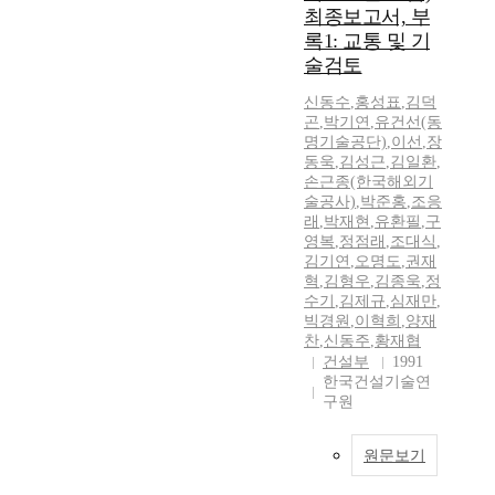
최종보고서, 부
록1: 교통 및 기
술검토
신동수
,
홍성표
,
김덕
곤
,
박기연
,
유건선(동
명기술공단)
,
이선
,
장
동욱
,
김성근
,
김일환
,
손근종(한국해외기
술공사)
,
박준홍
,
조응
래
,
박재현
,
유환필
,
구
영복
,
정점래
,
조대식
,
김기연
,
오명도
,
권재
혁
,
김형우
,
김종욱
,
정
수기
,
김제규
,
심재만
,
빅경원
,
이혁희
,
양재
찬
,
신동주
,
황재협
건설부
1991
한국건설기술연
구원
원문보기