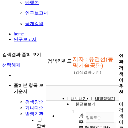
단행본
연구보고서
공개강의
home
연구보고서
검색결과 좁혀 보기
연
저자 : 유건선(동
검색키워드
관
명기술공단)
선택해제
검
(검색결과
3
건)
색
어
좁혀본 항목 보
추
기순서
천
내보내기
내책장담기
검색량순
이
한글로보기
가나다순
검
1
발행기관
광
색
정확도순
주
어
한국
내림차순