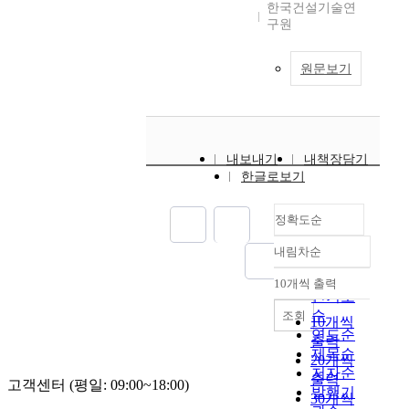
한국건설기술연
구원
원문보기
내보내기
내책장담기
한글로보기
정확도순
내림차순
정확도
순
10개씩 출력
내림차순
인기도
순
조회
10개씩
연도순
출력
제목순
20개씩
저자순
출력
고객센터 (평일: 09:00~18:00)
발행기
30개씩