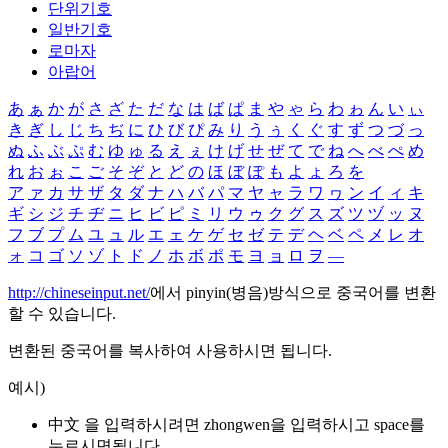
단위기호
일반기호
로마자
아랍어
あ
ぁ
か
が
さ
ざ
た
だ
な
は
ば
ぱ
ま
や
ゃ
ら
わ
ゎ
ん
い
ぃ
き
ぎ
し
じ
ち
ぢ
に
ひ
び
ぴ
み
り
う
ぅ
く
ぐ
す
ず
つ
づ
っ
ぬ
ふ
ぶ
ぷ
む
ゆ
ゅ
る
え
ぇ
け
げ
せ
ぜ
て
で
ね
へ
べ
ぺ
め
れ
お
ぉ
こ
ご
そ
ぞ
と
ど
の
ほ
ぼ
ぽ
も
よ
ょ
ろ
を
ア
ァ
カ
サ
ザ
タ
ダ
ナ
ハ
バ
パ
マ
ヤ
ャ
ラ
ワ
ヮ
ン
イ
ィ
キ
ギ
シ
ジ
チ
ヂ
ニ
ヒ
ビ
ピ
ミ
リ
ウ
ゥ
ク
グ
ス
ズ
ツ
ヅ
ッ
ヌ
フ
ブ
プ
ム
ユ
ュ
ル
エ
ェ
ケ
ゲ
セ
ゼ
テ
デ
ヘ
ベ
ペ
メ
レ
オ
ォ
コ
ゴ
ソ
ゾ
ト
ド
ノ
ホ
ボ
ポ
モ
ヨ
ョ
ロ
ヲ
―
http://chineseinput.net/
에서 pinyin(병음)방식으로 중국어를 변환
할 수 있습니다.
변환된 중국어를 복사하여 사용하시면 됩니다.
예시)
中文 을 입력하시려면
zhongwen
을 입력하시고 space를
누르시면됩니다.