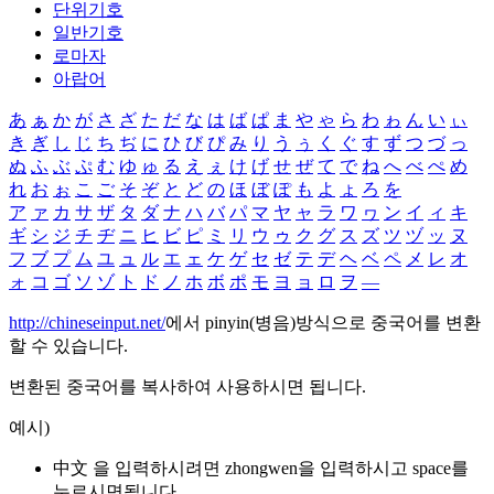
단위기호
일반기호
로마자
아랍어
あ
ぁ
か
が
さ
ざ
た
だ
な
は
ば
ぱ
ま
や
ゃ
ら
わ
ゎ
ん
い
ぃ
き
ぎ
し
じ
ち
ぢ
に
ひ
び
ぴ
み
り
う
ぅ
く
ぐ
す
ず
つ
づ
っ
ぬ
ふ
ぶ
ぷ
む
ゆ
ゅ
る
え
ぇ
け
げ
せ
ぜ
て
で
ね
へ
べ
ぺ
め
れ
お
ぉ
こ
ご
そ
ぞ
と
ど
の
ほ
ぼ
ぽ
も
よ
ょ
ろ
を
ア
ァ
カ
サ
ザ
タ
ダ
ナ
ハ
バ
パ
マ
ヤ
ャ
ラ
ワ
ヮ
ン
イ
ィ
キ
ギ
シ
ジ
チ
ヂ
ニ
ヒ
ビ
ピ
ミ
リ
ウ
ゥ
ク
グ
ス
ズ
ツ
ヅ
ッ
ヌ
フ
ブ
プ
ム
ユ
ュ
ル
エ
ェ
ケ
ゲ
セ
ゼ
テ
デ
ヘ
ベ
ペ
メ
レ
オ
ォ
コ
ゴ
ソ
ゾ
ト
ド
ノ
ホ
ボ
ポ
モ
ヨ
ョ
ロ
ヲ
―
http://chineseinput.net/
에서 pinyin(병음)방식으로 중국어를 변환
할 수 있습니다.
변환된 중국어를 복사하여 사용하시면 됩니다.
예시)
中文 을 입력하시려면
zhongwen
을 입력하시고 space를
누르시면됩니다.