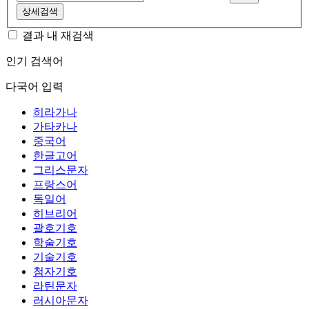
상세검색
결과 내 재검색
인기 검색어
다국어 입력
히라가나
가타카나
중국어
한글고어
그리스문자
프랑스어
독일어
히브리어
괄호기호
학술기호
기술기호
첨자기호
라틴문자
러시아문자