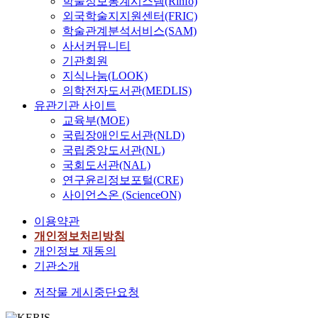
학술정보통계시스템(Rinfo)
외국학술지지원센터(FRIC)
학술관계분석서비스(SAM)
사서커뮤니티
기관회원
지식나눔(LOOK)
의학전자도서관(MEDLIS)
유관기관 사이트
교육부(MOE)
국립장애인도서관(NLD)
국립중앙도서관(NL)
국회도서관(NAL)
연구윤리정보포털(CRE)
사이언스온 (ScienceON)
이용약관
개인정보처리방침
개인정보 재동의
기관소개
저작물 게시중단요청