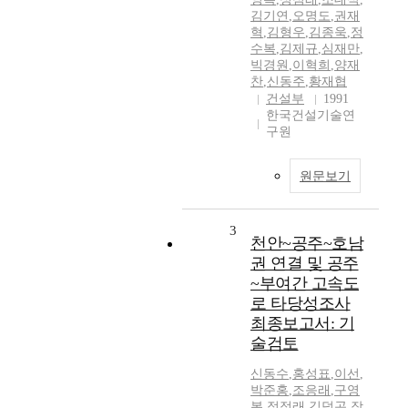
김기연
,
오명도
,
권재
혁
,
김형우
,
김종욱
,
정
수복
,
김제규
,
심재만
,
빅경원
,
이혁희
,
양재
찬
,
신동주
,
황재협
건설부
1991
한국건설기술연
구원
원문보기
3
천안~공주~호남
권 연결 및 공주
~부여간 고속도
로 타당성조사
최종보고서: 기
술검토
신동수
,
홍성표
,
이선
,
박준홍
,
조응래
,
구영
복
,
정점래
,
김덕곤
,
장