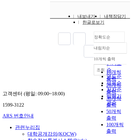
내보내기
내책장담기
한글로보기
정확도순
내림차순
정확도
순
10개씩 출력
내림차순
인기도
순
조회
10개씩
연도순
출력
제목순
20개씩
저자순
출력
고객센터 (평일: 09:00~18:00)
발행기
30개씩
관순
1599-3122
출력
50개씩
ARS 번호안내
출력
100개씩
관련누리집
출력
대학공개강의(KOCW)