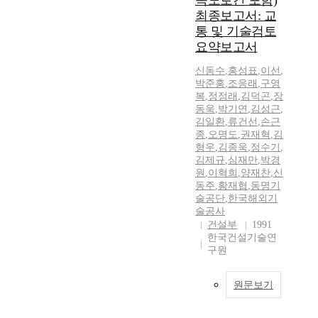
속도로간 포함)
최종보고서: 교
통 및 기술검토
요약보고서
신동수
,
홍성표
,
이선
,
박준홍
,
조응래
,
구영
복
,
정점래
,
김덕곤
,
장
동욱
,
박기연
,
김성근
,
김일환
,
류건선
,
손근
종
,
오명도
,
권재혁
,
김
형우
,
김종욱
,
정수기
,
김제규
,
심재만
,
박경
원
,
이혁희
,
양재찬
,
신
동주
,
황재협
,
동명기
술공단
,
한국해외기
술공사
건설부
1991
한국건설기술연
구원
원문보기