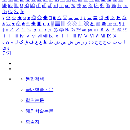
㎒
㎓
㎔
Ω
㏀
㏁
㎊
㎋
㎌
㏖
㏅
㎭
㎮
㎯
㏛
㎩
㎪
㎫
㎬
㏝
㏐
㏓
㏃
㏉
㏜
㏆
§
※
☆
★
○
●
◎
◇
◆
□
■
△
▽
→
←
↑
↓
↔
〓
◁
◀
▷
▶
♤
♠
♡
♥
♧
♣
⊙
◈
▣
◐
◑
▒
▤
▥
▨
▧
▦
▩
♨
☏
☎
☜
☞
¶
†
‡
↕
↗
↙
↖
↘
♭
♩
♪
♬
㉿
㈜
№
㏇
™
㏂
㏘
℡
＃
＆
＊
＠
ª
º
ⅰ
ⅱ
ⅲ
ⅳ
ⅴ
ⅵ
ⅶ
ⅷ
ⅸ
ⅹ
Ⅰ
Ⅱ
Ⅲ
Ⅳ
Ⅴ
Ⅵ
Ⅶ
Ⅷ
Ⅸ
Ⅹ
ا
ب
ت
ث
ج
ح
خ
د
ذ
ر
ز
س
ش
ص
ض
ط
ظ
ع
غ
ف
ق
ک
ل
م
ن
ه
و
ی
닫기
통합검색
국내학술논문
학위논문
해외학술논문
학술지