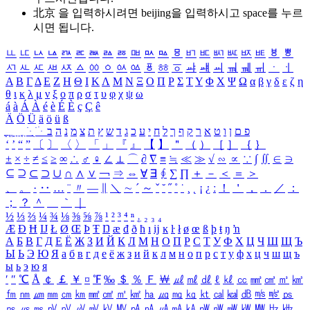
北京 을 입력하시려면
beijing
을 입력하시고 space를 누르
시면 됩니다.
ㅥ
ㅦ
ㅧ
ㅨ
ㅩ
ㅪ
ㅫ
ㅬ
ㅭ
ㅮ
ㅯ
ㅰ
ㅱ
ㅲ
ㅳ
ㅴ
ㅵ
ㅶ
ㅷ
ㅸ
ㅹ
ㅺ
ㅻ
ㅼ
ㅽ
ㅾ
ㅿ
ㆀ
ㆁ
ㆂ
ㆃ
ㆄ
ㆅ
ㆆ
ㆇ
ㆈ
ㆉ
ㆊ
ㆋ
ㆌ
ㆍ
ㆎ
Α
Β
Γ
Δ
Ε
Ζ
Η
Θ
Ι
Κ
Λ
Μ
Ν
Ξ
Ο
Π
Ρ
Σ
Τ
Υ
Φ
Χ
Ψ
Ω
α
β
γ
δ
ε
ζ
η
θ
ι
κ
λ
μ
ν
ξ
ο
π
ρ
σ
τ
υ
φ
χ
ψ
ω
á
à
Á
À
é
è
É
È
ç
Ç
ê
Ä
Ö
Ü
ä
ö
ü
ß
ְ
ֳ
ֲ
ֱ
ָ
ַ
ֵ
ֶ
ִ
ֹ
ּ
ֻ
ׂ
ׁ
ּ
ב
ה
נ
מ
צ
ת
ץ
ש
ד
ג
כ
ע
י
ח
ל
ך
ף
ק
ר
א
ט
ו
ן
ם
פ
‘
’
“
”
〔
〕
〈
〉
「
」
『
』
【
】
＂
（
）
［
］
｛
｝
±
×
÷
≠
≤
≥
∞
∴
♂
♀
∠
⊥
⌒
∂
∇
≡
≒
≪
≫
√
∽
∝
∵
∫
∬
∈
∋
⊆
⊇
⊂
⊃
∪
∩
∧
∨
￢
⇒
⇔
∀
∃
∮
∑
∏
＋
－
＜
＝
＞
、
。
·
‥
…
¨
〃
―
∥
＼
∼
´
～
ˇ
˘
˝
˚
˙
¸
˛
¡
¿
ː
！
＇
，
．
／
：
；
？
＾
＿
｀
｜
½
⅓
⅔
¼
¾
⅛
⅜
⅝
⅞
¹
²
³
⁴
ⁿ
₁
₂
₃
₄
Æ
Ð
Ħ
Ĳ
Ł
Ø
Œ
Þ
Ŧ
Ŋ
æ
đ
ð
ħ
ı
ĳ
ĸ
ŀ
ł
ø
œ
ß
þ
ŧ
ŋ
ŉ
А
Б
В
Г
Д
Е
Ё
Ж
З
И
Й
К
Л
М
Н
О
П
Р
С
Т
У
Ф
Х
Ц
Ч
Ш
Щ
Ъ
Ы
Ь
Э
Ю
Я
а
б
в
г
д
е
ё
ж
з
и
й
к
л
м
н
о
п
р
с
т
у
ф
х
ц
ч
ш
щ
ъ
ы
ь
э
ю
я
′
″
℃
Å
￠
￡
￥
¤
℉
‰
＄
％
Ｆ
￦
㎕
㎖
㎗
ℓ
㎘
㏄
㎣
㎤
㎥
㎦
㎙
㎚
㎛
㎜
㎝
㎞
㎟
㎠
㎡
㎢
㏊
㎍
㎎
㎏
㏏
㎈
㎉
㏈
㎧
㎨
㎰
㎱
㎲
㎳
㎴
㎵
㎶
㎷
㎸
㎹
㎀
㎁
㎂
㎃
㎄
㎺
㎻
㎽
㎾
㎿
㎐
㎑