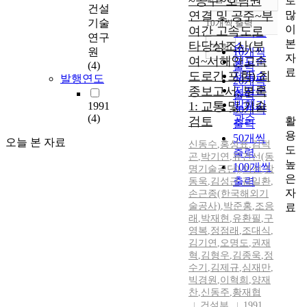
~공주~호남권
로
정확도
건설
많
연결 및 공주~부
순
기술
10개씩 출력
내림차순
이
여간 고속도로
인기도
연구
본
타당성조사(부
순
조회
원
10개씩
자
여~서해안고속
연도순
(4)
출력
료
도로간 포함) 최
제목순
발행연도
20개씩
종보고서, 부록
저자순
출력
발행기
1: 교통 및 기술
1991
30개씩
(4)
관순
검토
활
출력
용
50개씩
오늘 본 자료
신동수
,
홍성표
,
김덕
도
출력
곤
,
박기연
,
유건선(동
높
100개씩
명기술공단)
,
이선
,
장
은
출력
동욱
,
김성근
,
김일환
,
자
손근종(한국해외기
술공사)
,
박준홍
,
조응
료
래
,
박재현
,
유환필
,
구
영복
,
정점래
,
조대식
,
김기연
,
오명도
,
권재
혁
,
김형우
,
김종욱
,
정
수기
,
김제규
,
심재만
,
빅경원
,
이혁희
,
양재
찬
,
신동주
,
황재협
건설부
1991