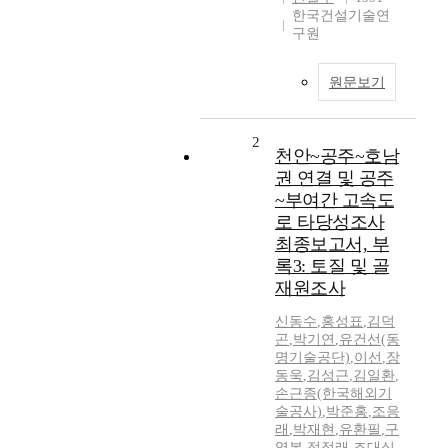
한국건설기술연
구원
원문보기
2
천안~공주~호남
권 연결 및 공주
~부여간 고속도
로 타당성조사
최종보고서, 부
록3: 토질 및 골
재원조사
신동수
,
홍성표
,
김덕
곤
,
박기연
,
유건선(동
명기술공단)
,
이선
,
장
동욱
,
김성근
,
김일환
,
손근종(한국해외기
술공사)
,
박준홍
,
조응
래
,
박재현
,
유환필
,
구
영복
,
정점래
,
조대식
,