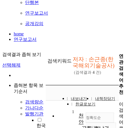
단행본
연구보고서
공개강의
home
연구보고서
검색결과 좁혀 보기
연
저자 : 손근종(한
검색키워드
관
국해외기술공사)
선택해제
검
(검색결과
4
건)
색
어
좁혀본 항목 보
추
기순서
천
내보내기
내책장담기
검색량순
이
한글로보기
가나다순
검
1
발행기관
천
색
정확도순
안
어
한국
내림차순