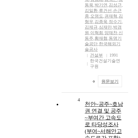
동욱
,
박기연
,
김성근
,
김일환
,
류건선
,
손근
종
,
오명도
,
권재혁
,
김
형우
,
김종욱
,
정수기
,
김제규
,
심재만
,
박경
원
,
이혁희
,
양재찬
,
신
동주
,
황재협
,
동명기
술공단
,
한국해외기
술공사
건설부
1991
한국건설기술연
구원
원문보기
4
천안~공주~호남
권 연결 및 공주
~부여간 고속도
로 타당성조사
(부여~서해안고