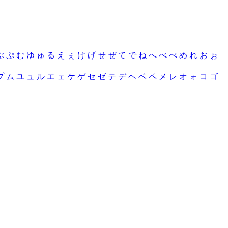
ぶ
ぷ
む
ゆ
ゅ
る
え
ぇ
け
げ
せ
ぜ
て
で
ね
へ
べ
ぺ
め
れ
お
ぉ
プ
ム
ユ
ュ
ル
エ
ェ
ケ
ゲ
セ
ゼ
テ
デ
ヘ
ベ
ペ
メ
レ
オ
ォ
コ
ゴ