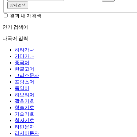
상세검색
결과 내 재검색
인기 검색어
다국어 입력
히라가나
가타카나
중국어
한글고어
그리스문자
프랑스어
독일어
히브리어
괄호기호
학술기호
기술기호
첨자기호
라틴문자
러시아문자