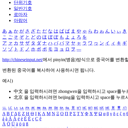
단위기호
일반기호
로마자
아랍어
あ
ぁ
か
が
さ
ざ
た
だ
な
は
ば
ぱ
ま
や
ゃ
ら
わ
ゎ
ん
い
ぃ
き
こ
ご
そ
ぞ
と
ど
の
ほ
ぼ
ぽ
も
よ
ょ
ろ
を
ア
ァ
カ
サ
ザ
タ
ダ
ナ
ハ
バ
パ
マ
ヤ
ャ
ラ
ワ
ヮ
ン
イ
ィ
キ
ギ
ソ
ゾ
ト
ド
ノ
ホ
ボ
ポ
モ
ヨ
ョ
ロ
ヲ
―
http://chineseinput.net/
에서 pinyin(병음)방식으로 중국어를 변환
변환된 중국어를 복사하여 사용하시면 됩니다.
예시)
中文 을 입력하시려면
zhongwen
을 입력하시고 space를
北京 을 입력하시려면
beijing
을 입력하시고 space를 누르
ㅥ
ㅦ
ㅧ
ㅨ
ㅩ
ㅪ
ㅫ
ㅬ
ㅭ
ㅮ
ㅯ
ㅰ
ㅱ
ㅲ
ㅳ
ㅴ
ㅵ
ㅶ
ㅷ
ㅸ
ㅹ
ㅺ
Α
Β
Γ
Δ
Ε
Ζ
Η
Θ
Ι
Κ
Λ
Μ
Ν
Ξ
Ο
Π
Ρ
Σ
Τ
Υ
Φ
Χ
Ψ
Ω
α
β
γ
δ
ε
ζ
η
á
à
Á
À
é
è
É
È
ç
Ç
ê
Ä
Ö
Ü
ä
ö
ü
ß