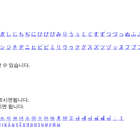
ぎ
し
じ
ち
ぢ
に
ひ
び
ぴ
み
り
う
ぅ
く
ぐ
す
ず
つ
づ
っ
ぬ
ふ
シ
ジ
チ
ヂ
ニ
ヒ
ビ
ピ
ミ
リ
ウ
ゥ
ク
グ
ス
ズ
ツ
ヅ
ッ
ヌ
フ
ブ
할 수 있습니다.
누르시면됩니다.
시면 됩니다.
ㅻ
ㅼ
ㅽ
ㅾ
ㅿ
ㆀ
ㆁ
ㆂ
ㆃ
ㆄ
ㆅ
ㆆ
ㆇ
ㆈ
ㆉ
ㆊ
ㆋ
ㆌ
ㆍ
ㆎ
θ
ι
κ
λ
μ
ν
ξ
ο
π
ρ
σ
τ
υ
φ
χ
ψ
ω