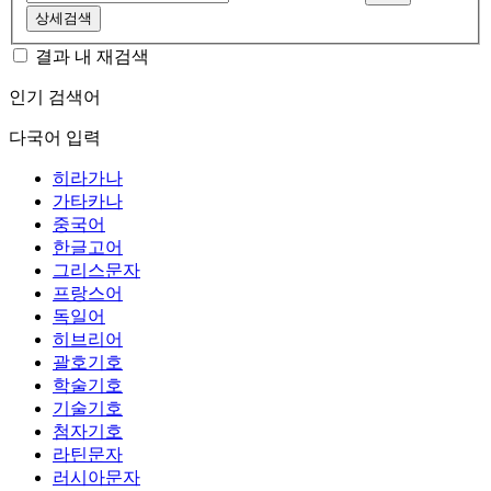
상세검색
결과 내 재검색
인기 검색어
다국어 입력
히라가나
가타카나
중국어
한글고어
그리스문자
프랑스어
독일어
히브리어
괄호기호
학술기호
기술기호
첨자기호
라틴문자
러시아문자