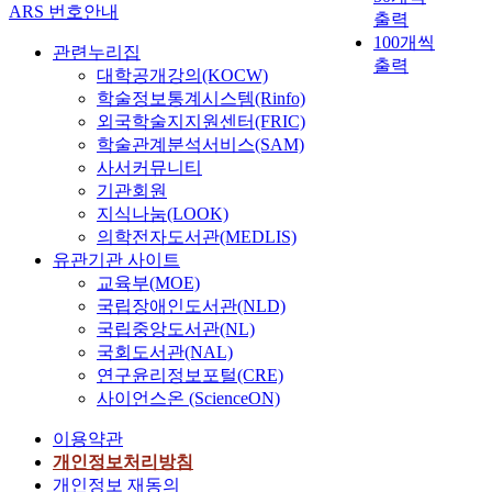
ARS 번호안내
출력
100개씩
관련누리집
출력
대학공개강의(KOCW)
학술정보통계시스템(Rinfo)
외국학술지지원센터(FRIC)
학술관계분석서비스(SAM)
사서커뮤니티
기관회원
지식나눔(LOOK)
의학전자도서관(MEDLIS)
유관기관 사이트
교육부(MOE)
국립장애인도서관(NLD)
국립중앙도서관(NL)
국회도서관(NAL)
연구윤리정보포털(CRE)
사이언스온 (ScienceON)
이용약관
개인정보처리방침
개인정보 재동의