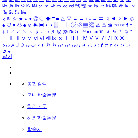
㎒
㎓
㎔
Ω
㏀
㏁
㎊
㎋
㎌
㏖
㏅
㎭
㎮
㎯
㏛
㎩
㎪
㎫
㎬
㏝
㏐
㏓
㏃
㏉
㏜
㏆
§
※
☆
★
○
●
◎
◇
◆
□
■
△
▽
→
←
↑
↓
↔
〓
◁
◀
▷
▶
♤
♠
♡
♥
♧
♣
⊙
◈
▣
◐
◑
▒
▤
▥
▨
▧
▦
▩
♨
☏
☎
☜
☞
¶
†
‡
↕
↗
↙
↖
↘
♭
♩
♪
♬
㉿
㈜
№
㏇
™
㏂
㏘
℡
＃
＆
＊
＠
ª
º
ⅰ
ⅱ
ⅲ
ⅳ
ⅴ
ⅵ
ⅶ
ⅷ
ⅸ
ⅹ
Ⅰ
Ⅱ
Ⅲ
Ⅳ
Ⅴ
Ⅵ
Ⅶ
Ⅷ
Ⅸ
Ⅹ
ا
ب
ت
ث
ج
ح
خ
د
ذ
ر
ز
س
ش
ص
ض
ط
ظ
ع
غ
ف
ق
ک
ل
م
ن
ه
و
ی
닫기
통합검색
국내학술논문
학위논문
해외학술논문
학술지