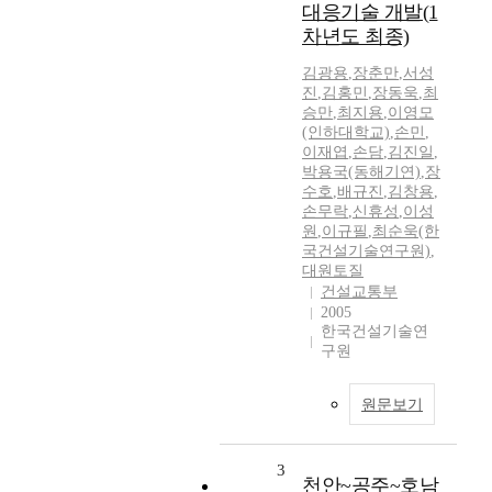
대응기술 개발(1
차년도 최종)
김광용
,
장춘만
,
서성
진
,
김홍민
,
장동욱
,
최
승만
,
최지용
,
이영모
(인하대학교)
,
손민
,
이재엽
,
손담
,
김진일
,
박용국(동해기연)
,
장
수호
,
배규진
,
김창용
,
손무락
,
신휴성
,
이성
원
,
이규필
,
최순욱(한
국건설기술연구원)
,
대원토질
건설교통부
2005
한국건설기술연
구원
원문보기
3
천안~공주~호남