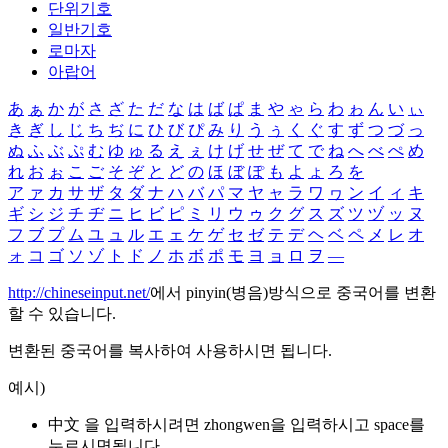
단위기호
일반기호
로마자
아랍어
あ
ぁ
か
が
さ
ざ
た
だ
な
は
ば
ぱ
ま
や
ゃ
ら
わ
ゎ
ん
い
ぃ
き
ぎ
し
じ
ち
ぢ
に
ひ
び
ぴ
み
り
う
ぅ
く
ぐ
す
ず
つ
づ
っ
ぬ
ふ
ぶ
ぷ
む
ゆ
ゅ
る
え
ぇ
け
げ
せ
ぜ
て
で
ね
へ
べ
ぺ
め
れ
お
ぉ
こ
ご
そ
ぞ
と
ど
の
ほ
ぼ
ぽ
も
よ
ょ
ろ
を
ア
ァ
カ
サ
ザ
タ
ダ
ナ
ハ
バ
パ
マ
ヤ
ャ
ラ
ワ
ヮ
ン
イ
ィ
キ
ギ
シ
ジ
チ
ヂ
ニ
ヒ
ビ
ピ
ミ
リ
ウ
ゥ
ク
グ
ス
ズ
ツ
ヅ
ッ
ヌ
フ
ブ
プ
ム
ユ
ュ
ル
エ
ェ
ケ
ゲ
セ
ゼ
テ
デ
ヘ
ベ
ペ
メ
レ
オ
ォ
コ
ゴ
ソ
ゾ
ト
ド
ノ
ホ
ボ
ポ
モ
ヨ
ョ
ロ
ヲ
―
http://chineseinput.net/
에서 pinyin(병음)방식으로 중국어를 변환
할 수 있습니다.
변환된 중국어를 복사하여 사용하시면 됩니다.
예시)
中文 을 입력하시려면
zhongwen
을 입력하시고 space를
누르시면됩니다.