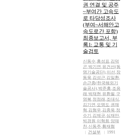
권 연결 및 공주
~부여간 고속도
로 타당성조사
(부여~서해안고
속도로간 포함)
최종보고서, 부
록1: 교통 및 기
술검토
신동수
,
홍성표
,
김덕
곤
,
박기연
,
유건선(동
명기술공단)
,
이선
,
장
동욱
,
김성근
,
김일환
,
손근종(한국해외기
술공사)
,
박준홍
,
조응
래
,
박재현
,
유환필
,
구
영복
,
정점래
,
조대식
,
김기연
,
오명도
,
권재
혁
,
김형우
,
김종욱
,
정
수기
,
김제규
,
심재만
,
빅경원
,
이혁희
,
양재
찬
,
신동주
,
황재협
건설부
1991