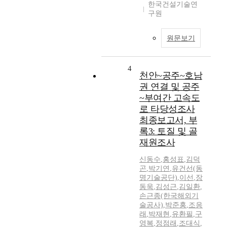
한국건설기술연
구원
원문보기
4
천안~공주~호남
권 연결 및 공주
~부여간 고속도
로 타당성조사
최종보고서, 부
록3: 토질 및 골
재원조사
신동수
,
홍성표
,
김덕
곤
,
박기연
,
유건선(동
명기술공단)
,
이선
,
장
동욱
,
김성근
,
김일환
,
손근종(한국해외기
술공사)
,
박준홍
,
조응
래
,
박재현
,
유환필
,
구
영복
,
정점래
,
조대식
,