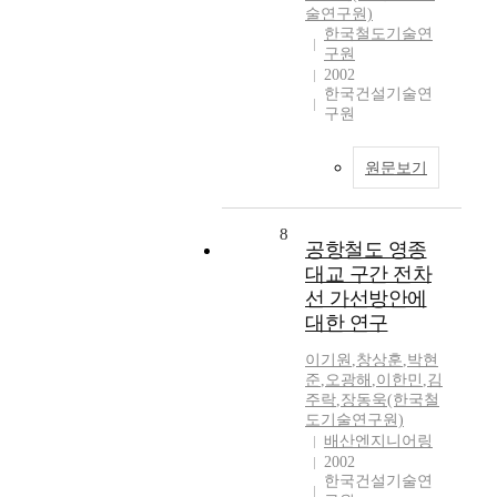
술연구원)
한국철도기술연
구원
2002
한국건설기술연
구원
원문보기
8
공항철도 영종
대교 구간 전차
선 가선방안에
대한 연구
이기원
,
창상훈
,
박현
준
,
오광해
,
이한민
,
김
주락
,
장동욱(한국철
도기술연구원)
배산엔지니어링
2002
한국건설기술연