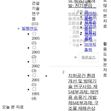
상 핵심기술개
로
순
건설
10개씩 출력
내림차순
많
발: 전기분야
인기도
기술
이
순
조회
10개씩
연구
박현준
,
김길동
,
장동
본
연도순
출력
원
욱(한국철도기술연
자
제목순
구원)외
(11)
20개씩
료
저자순
한국철도기술연
발행연도
출력
구원
발행기
30개씩
2003
관순
2005
출력
한국건설기술연
(1)
활
50개씩
구원
용
출력
2003
도
100개씩
(2)
원문보기
높
출력
은
2002
자
(3)
2
료
지하공간 환경
2001
개선 및 방재기
(1)
술 연구사업: 제
5세부과제: 제연
1991
용 송풍기 개발,
(4)
제6세부과제: 구
오늘 본 자료
조물 재해손상