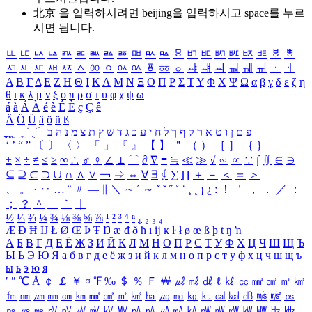
北京 을 입력하시려면
beijing
을 입력하시고 space를 누르
시면 됩니다.
ㅥ
ㅦ
ㅧ
ㅨ
ㅩ
ㅪ
ㅫ
ㅬ
ㅭ
ㅮ
ㅯ
ㅰ
ㅱ
ㅲ
ㅳ
ㅴ
ㅵ
ㅶ
ㅷ
ㅸ
ㅹ
ㅺ
ㅻ
ㅼ
ㅽ
ㅾ
ㅿ
ㆀ
ㆁ
ㆂ
ㆃ
ㆄ
ㆅ
ㆆ
ㆇ
ㆈ
ㆉ
ㆊ
ㆋ
ㆌ
ㆍ
ㆎ
Α
Β
Γ
Δ
Ε
Ζ
Η
Θ
Ι
Κ
Λ
Μ
Ν
Ξ
Ο
Π
Ρ
Σ
Τ
Υ
Φ
Χ
Ψ
Ω
α
β
γ
δ
ε
ζ
η
θ
ι
κ
λ
μ
ν
ξ
ο
π
ρ
σ
τ
υ
φ
χ
ψ
ω
á
à
Á
À
é
è
É
È
ç
Ç
ê
Ä
Ö
Ü
ä
ö
ü
ß
ְ
ֳ
ֲ
ֱ
ָ
ַ
ֵ
ֶ
ִ
ֹ
ּ
ֻ
ׂ
ׁ
ּ
ב
ה
נ
מ
צ
ת
ץ
ש
ד
ג
כ
ע
י
ח
ל
ך
ף
ק
ר
א
ט
ו
ן
ם
פ
‘
’
“
”
〔
〕
〈
〉
「
」
『
』
【
】
＂
（
）
［
］
｛
｝
±
×
÷
≠
≤
≥
∞
∴
♂
♀
∠
⊥
⌒
∂
∇
≡
≒
≪
≫
√
∽
∝
∵
∫
∬
∈
∋
⊆
⊇
⊂
⊃
∪
∩
∧
∨
￢
⇒
⇔
∀
∃
∮
∑
∏
＋
－
＜
＝
＞
、
。
·
‥
…
¨
〃
―
∥
＼
∼
´
～
ˇ
˘
˝
˚
˙
¸
˛
¡
¿
ː
！
＇
，
．
／
：
；
？
＾
＿
｀
｜
½
⅓
⅔
¼
¾
⅛
⅜
⅝
⅞
¹
²
³
⁴
ⁿ
₁
₂
₃
₄
Æ
Ð
Ħ
Ĳ
Ł
Ø
Œ
Þ
Ŧ
Ŋ
æ
đ
ð
ħ
ı
ĳ
ĸ
ŀ
ł
ø
œ
ß
þ
ŧ
ŋ
ŉ
А
Б
В
Г
Д
Е
Ё
Ж
З
И
Й
К
Л
М
Н
О
П
Р
С
Т
У
Ф
Х
Ц
Ч
Ш
Щ
Ъ
Ы
Ь
Э
Ю
Я
а
б
в
г
д
е
ё
ж
з
и
й
к
л
м
н
о
п
р
с
т
у
ф
х
ц
ч
ш
щ
ъ
ы
ь
э
ю
я
′
″
℃
Å
￠
￡
￥
¤
℉
‰
＄
％
Ｆ
￦
㎕
㎖
㎗
ℓ
㎘
㏄
㎣
㎤
㎥
㎦
㎙
㎚
㎛
㎜
㎝
㎞
㎟
㎠
㎡
㎢
㏊
㎍
㎎
㎏
㏏
㎈
㎉
㏈
㎧
㎨
㎰
㎱
㎲
㎳
㎴
㎵
㎶
㎷
㎸
㎹
㎀
㎁
㎂
㎃
㎄
㎺
㎻
㎽
㎾
㎿
㎐
㎑