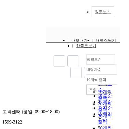
원문보기
내보내기
내책장담기
한글로보기
정확도순
내림차순
정확도
순
10개씩 출력
내림차순
인기도
순
조회
10개씩
연도순
출력
제목순
20개씩
저자순
출력
고객센터 (평일: 09:00~18:00)
발행기
30개씩
관순
1599-3122
출력
50개씩