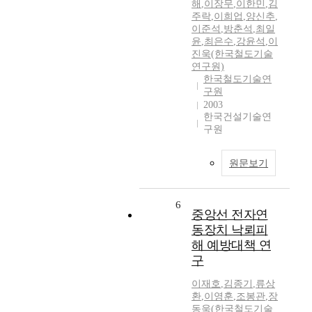
해
,
이장무
,
이한민
,
김
주락
,
이희업
,
양신추
,
이준석
,
방춘석
,
최일
윤
,
최은수
,
강윤석
,
이
진욱(한국철도기술
연구원)
한국철도기술연
구원
2003
한국건설기술연
구원
원문보기
6
중앙선 전자연
동장치 낙뢰피
해 예방대책 연
구
이재호
,
김종기
,
류상
환
,
이영훈
,
조봉관
,
장
동욱(한국철도기술