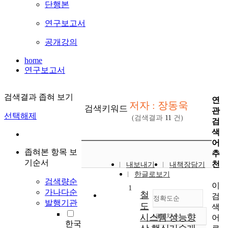
단행본
연구보고서
공개강의
home
연구보고서
검색결과 좁혀 보기
연
저자 : 장동욱
검색키워드
관
선택해제
(검색결과
11
건)
검
색
어
좁혀본 항목 보
추
기순서
천
내보내기
내책장담기
한글로보기
검색량순
이
1
가나다순
철
검
정확도순
발행기관
도
색
시스템 성능향
내림차순
어
정확도
한국