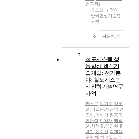
연구원)
철도청
2001
한국건설기술연
구원
원문보기
7
철도시스템 성
능향상 핵심기
술개발: 전기분
야: 철도시스템
선진화기술연구
사업
황선근
,
박현준
,
정우
성
,
김길동
,
신광복
,
변
윤섭
,
이태형
,
장동욱
,
한문섭
,
한영재
,
백광
선
,
한성호
,
김진환
,
한
영재
,
이수길
,
김대상
,
문형석(한국철도기