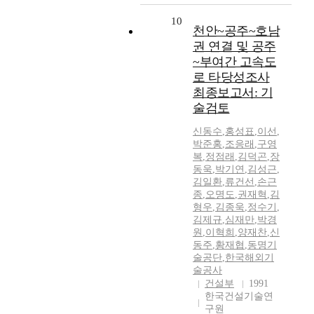
10
천안~공주~호남
권 연결 및 공주
~부여간 고속도
로 타당성조사
최종보고서: 기
술검토
신동수
,
홍성표
,
이선
,
박준홍
,
조응래
,
구영
복
,
정점래
,
김덕곤
,
장
동욱
,
박기연
,
김성근
,
김일환
,
류건선
,
손근
종
,
오명도
,
권재혁
,
김
형우
,
김종욱
,
정수기
,
김제규
,
심재만
,
박경
원
,
이혁희
,
양재찬
,
신
동주
,
황재협
,
동명기
술공단
,
한국해외기
술공사
건설부
1991
한국건설기술연
구원