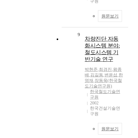
구원
원문보기
9
차량진단 자동
화시스템 분야:
철도시스템 기
반기술 연구
박현준
,
최경진
,
왕종
배
,
김길동
,
변윤섭
,
한
영재
,
장동욱(한국철
도기술연구원)
한국철도기술연
구원
2002
한국건설기술연
구원
원문보기