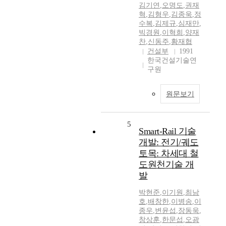
김기연
,
오명도
,
권재
혁
,
김형우
,
김종욱
,
정
수복
,
김제규
,
심재만
,
빅경원
,
이혁희
,
양재
찬
,
신동주
,
황재협
건설부
1991
한국건설기술연
구원
원문보기
5
Smart-Rail 기술
개발: 전기/궤도
토목: 차세대 철
도원천기술 개
발
박현준
,
이기원
,
최남
호
,
배창한
,
이병송
,
이
종우
,
변윤섭
,
장동욱
,
창상훈
,
한문섭
,
오광