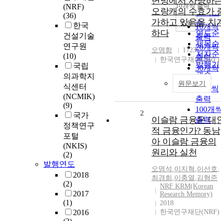
변방에서 사냥하
순
10개씩 출력
(NRF)
내림차
오랑캐의 수효가 
인기도
(36)
가하고 있음을 치
순
조회
한국
10개씩
하다
연도순
건설기술
출력
제목순
연구원
20개씩
오명항
1723
저자순
(10)
출력
한국연구재단(NRF
발행기
국립
30개씩
관순
의과학지
출력
원문보기
식센터
50개씩
(NCMIK)
출력
(9)
100개
2
국가
이슬람 금융은 대
출력
정책연구
적 금융인가? 동남
포털
아 이슬람 금융의
(NKIS)
원리와 실천
(2)
발행연도
오명석
,
이지혁
,
이선호
,
2018
최경희
,
이충열
,
김형준
(2)
NRF KRM(Korean
2017
Research Memory)
(1)
2018
2016
한국연구재단(NRF