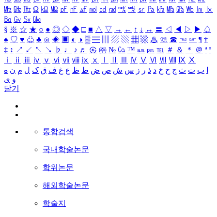
㎒
㎓
㎔
Ω
㏀
㏁
㎊
㎋
㎌
㏖
㏅
㎭
㎮
㎯
㏛
㎩
㎪
㎫
㎬
㏝
㏐
㏓
㏃
㏉
㏜
㏆
§
※
☆
★
○
●
◎
◇
◆
□
■
△
▽
→
←
↑
↓
↔
〓
◁
◀
▷
▶
♤
♠
♡
♥
♧
♣
⊙
◈
▣
◐
◑
▒
▤
▥
▨
▧
▦
▩
♨
☏
☎
☜
☞
¶
†
‡
↕
↗
↙
↖
↘
♭
♩
♪
♬
㉿
㈜
№
㏇
™
㏂
㏘
℡
＃
＆
＊
＠
ª
º
ⅰ
ⅱ
ⅲ
ⅳ
ⅴ
ⅵ
ⅶ
ⅷ
ⅸ
ⅹ
Ⅰ
Ⅱ
Ⅲ
Ⅳ
Ⅴ
Ⅵ
Ⅶ
Ⅷ
Ⅸ
Ⅹ
ا
ب
ت
ث
ج
ح
خ
د
ذ
ر
ز
س
ش
ص
ض
ط
ظ
ع
غ
ف
ق
ک
ل
م
ن
ه
و
ی
닫기
통합검색
국내학술논문
학위논문
해외학술논문
학술지