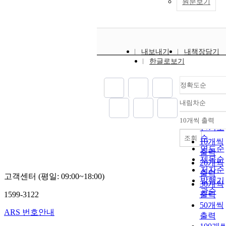
원문보기
내보내기
내책장담기
한글로보기
정확도순
내림차순
정확도
순
10개씩 출력
내림차
인기도
순
조회
10개씩
연도순
출력
제목순
20개씩
저자순
출력
고객센터 (평일: 09:00~18:00)
발행기
30개씩
관순
1599-3122
출력
50개씩
ARS 번호안내
출력