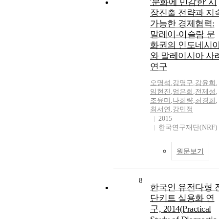
'문화에 민감한' 시
장진출 전략과 지
가능한 경제협력:
말레이-이슬람 문
화권의 인도네시
와 말레이시아 사
연구
오명석
,
강명구
,
강윤희
,
임현진
,
엄은희
,
전제성
,
조윤미
,
나희량
,
최경희
,
최서연
,
강민정
2015
한국연구재단(NRF
원문보기
8
한국인 유전다형 
단키트 실용화 연
구, 2014(Practical