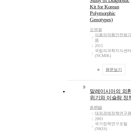
Study of Diagnostic
Kit for Korean
Polymorphic
Genotypes)
오명열
식품의약품안전평
원
2015
국립의과학지식센
(NCMIK)
원문보기
9
말레이시아의 외
위기와 이슬람 정
吳明錫
대외경제정책연구
2003
국가정책연구포털
(NKIS)