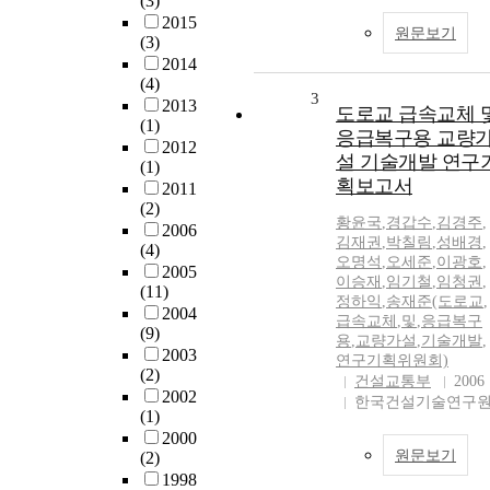
(3)
2015
원문보기
(3)
2014
(4)
3
2013
도로교 급속교체 
(1)
응급복구용 교량
2012
설 기술개발 연구
(1)
획보고서
2011
(2)
황윤국
,
경갑수
,
김경주
,
2006
김재권
,
박칠림
,
성배경
,
(4)
오명석
,
오세준
,
이광호
,
2005
이승재
,
임기철
,
임청권
,
(11)
정하익
,
송재준(도로교
,
2004
급속교체
,
및
,
응급복구
(9)
용
,
교량가설
,
기술개발
,
2003
연구기획위원회)
(2)
건설교통부
2006
2002
한국건설기술연구
(1)
2000
원문보기
(2)
1998