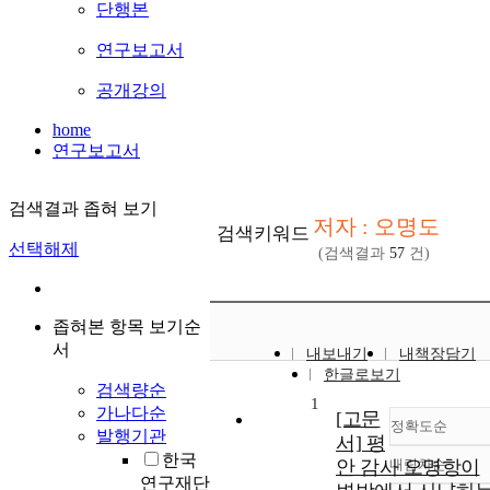
단행본
연구보고서
공개강의
home
연구보고서
검색결과 좁혀 보기
저자 : 오명도
검색키워드
선택해제
(검색결과
57
건)
좁혀본 항목 보기순
서
내보내기
내책장담기
한글로보기
검색량순
1
가나다순
[고문
정확도순
발행기관
서] 평
한국
안 감사 오명항이
내림차순
정확도
연구재단