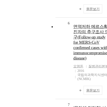
원문보기
6
면역저하 메르스
진자의 추구조사 
구(Follow-up study
for MERS-CoV
confirmed cases wit
immunocompromise
disease)
오명돈
질병관리본
2016
국립의과학지식센
(NCMIK)
원문보기
7