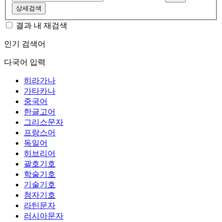
상세검색
결과 내 재검색
인기 검색어
다국어 입력
히라가나
가타카나
중국어
한글고어
그리스문자
프랑스어
독일어
히브리어
괄호기호
학술기호
기술기호
첨자기호
라틴문자
러시아문자