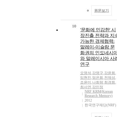
원문보기
10
'문화에 민감한' 시
장진출 전략과 지
가능한 경제협력:
말레이-이슬람 문
화권의 인도네시
와 말레이시아 사
연구
오명석
,
강명구
,
강윤희
,
임현진
,
엄은희
,
전제성
,
조윤미
,
나희량
,
최경희
,
최서연
,
강민정
NRF KRM(Korean
Research Memory)
2012
한국연구재단(NRF