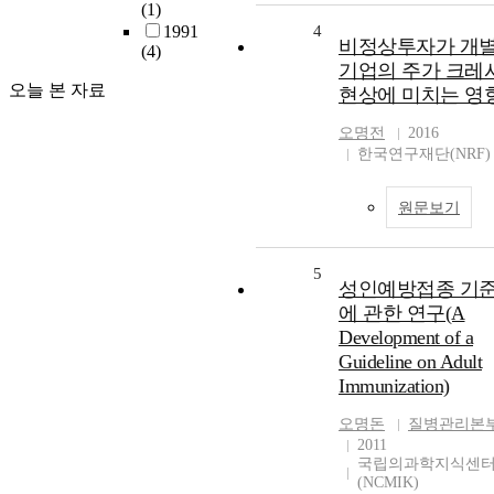
(1)
1991
4
비정상투자가 개
(4)
기업의 주가 크레
오늘 본 자료
현상에 미치는 영
오명전
2016
한국연구재단(NRF
원문보기
5
성인예방접종 기
에 관한 연구(A
Development of a
Guideline on Adult
Immunization)
오명돈
질병관리본
2011
국립의과학지식센
(NCMIK)