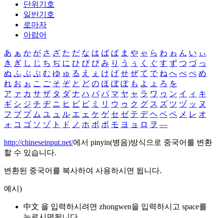
단위기호
일반기호
로마자
아랍어
あ
ぁ
か
が
さ
ざ
た
だ
な
は
ば
ぱ
ま
や
ゃ
ら
わ
ゎ
ん
い
ぃ
き
ぎ
し
じ
ち
ぢ
に
ひ
び
ぴ
み
り
う
ぅ
く
ぐ
す
ず
つ
づ
っ
ぬ
ふ
ぶ
ぷ
む
ゆ
ゅ
る
え
ぇ
け
げ
せ
ぜ
て
で
ね
へ
べ
ぺ
め
れ
お
ぉ
こ
ご
そ
ぞ
と
ど
の
ほ
ぼ
ぽ
も
よ
ょ
ろ
を
ア
ァ
カ
サ
ザ
タ
ダ
ナ
ハ
バ
パ
マ
ヤ
ャ
ラ
ワ
ヮ
ン
イ
ィ
キ
ギ
シ
ジ
チ
ヂ
ニ
ヒ
ビ
ピ
ミ
リ
ウ
ゥ
ク
グ
ス
ズ
ツ
ヅ
ッ
ヌ
フ
ブ
プ
ム
ユ
ュ
ル
エ
ェ
ケ
ゲ
セ
ゼ
テ
デ
ヘ
ベ
ペ
メ
レ
オ
ォ
コ
ゴ
ソ
ゾ
ト
ド
ノ
ホ
ボ
ポ
モ
ヨ
ョ
ロ
ヲ
―
http://chineseinput.net/
에서 pinyin(병음)방식으로 중국어를 변환
할 수 있습니다.
변환된 중국어를 복사하여 사용하시면 됩니다.
예시)
中文 을 입력하시려면
zhongwen
을 입력하시고 space를
누르시면됩니다.