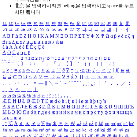
北京 을 입력하시려면
beijing
을 입력하시고 space를 누르
시면 됩니다.
ㅥ
ㅦ
ㅧ
ㅨ
ㅩ
ㅪ
ㅫ
ㅬ
ㅭ
ㅮ
ㅯ
ㅰ
ㅱ
ㅲ
ㅳ
ㅴ
ㅵ
ㅶ
ㅷ
ㅸ
ㅹ
ㅺ
ㅻ
ㅼ
ㅽ
ㅾ
ㅿ
ㆀ
ㆁ
ㆂ
ㆃ
ㆄ
ㆅ
ㆆ
ㆇ
ㆈ
ㆉ
ㆊ
ㆋ
ㆌ
ㆍ
ㆎ
Α
Β
Γ
Δ
Ε
Ζ
Η
Θ
Ι
Κ
Λ
Μ
Ν
Ξ
Ο
Π
Ρ
Σ
Τ
Υ
Φ
Χ
Ψ
Ω
α
β
γ
δ
ε
ζ
η
θ
ι
κ
λ
μ
ν
ξ
ο
π
ρ
σ
τ
υ
φ
χ
ψ
ω
á
à
Á
À
é
è
É
È
ç
Ç
ê
Ä
Ö
Ü
ä
ö
ü
ß
ְ
ֳ
ֲ
ֱ
ָ
ַ
ֵ
ֶ
ִ
ֹ
ּ
ֻ
ׂ
ׁ
ּ
ב
ה
נ
מ
צ
ת
ץ
ש
ד
ג
כ
ע
י
ח
ל
ך
ף
ק
ר
א
ט
ו
ן
ם
פ
‘
’
“
”
〔
〕
〈
〉
「
」
『
』
【
】
＂
（
）
［
］
｛
｝
±
×
÷
≠
≤
≥
∞
∴
♂
♀
∠
⊥
⌒
∂
∇
≡
≒
≪
≫
√
∽
∝
∵
∫
∬
∈
∋
⊆
⊇
⊂
⊃
∪
∩
∧
∨
￢
⇒
⇔
∀
∃
∮
∑
∏
＋
－
＜
＝
＞
、
。
·
‥
…
¨
〃
―
∥
＼
∼
´
～
ˇ
˘
˝
˚
˙
¸
˛
¡
¿
ː
！
＇
，
．
／
：
；
？
＾
＿
｀
｜
½
⅓
⅔
¼
¾
⅛
⅜
⅝
⅞
¹
²
³
⁴
ⁿ
₁
₂
₃
₄
Æ
Ð
Ħ
Ĳ
Ł
Ø
Œ
Þ
Ŧ
Ŋ
æ
đ
ð
ħ
ı
ĳ
ĸ
ŀ
ł
ø
œ
ß
þ
ŧ
ŋ
ŉ
А
Б
В
Г
Д
Е
Ё
Ж
З
И
Й
К
Л
М
Н
О
П
Р
С
Т
У
Ф
Х
Ц
Ч
Ш
Щ
Ъ
Ы
Ь
Э
Ю
Я
а
б
в
г
д
е
ё
ж
з
и
й
к
л
м
н
о
п
р
с
т
у
ф
х
ц
ч
ш
щ
ъ
ы
ь
э
ю
я
′
″
℃
Å
￠
￡
￥
¤
℉
‰
＄
％
Ｆ
￦
㎕
㎖
㎗
ℓ
㎘
㏄
㎣
㎤
㎥
㎦
㎙
㎚
㎛
㎜
㎝
㎞
㎟
㎠
㎡
㎢
㏊
㎍
㎎
㎏
㏏
㎈
㎉
㏈
㎧
㎨
㎰
㎱
㎲
㎳
㎴
㎵
㎶
㎷
㎸
㎹
㎀
㎁
㎂
㎃
㎄
㎺
㎻
㎽
㎾
㎿
㎐
㎑