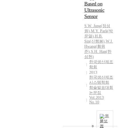
Based on
Ultrasonic
Sensor
S.
W.
Jung(정성
원)
,
M.Y. Park(박
문열)
,
H.B.
Sin(신행봉)
,
W.J.
Hwang
(
황원
준
)
,
S.H. Han(한
성현)
한국생산제조
학회
2013
한국생산제조
시스템학회
학술발표대회
논문집
Vol.2013
No.10
원
문보
기