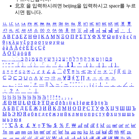
北京 을 입력하시려면
beijing
을 입력하시고 space를 누르
시면 됩니다.
ㅥ
ㅦ
ㅧ
ㅨ
ㅩ
ㅪ
ㅫ
ㅬ
ㅭ
ㅮ
ㅯ
ㅰ
ㅱ
ㅲ
ㅳ
ㅴ
ㅵ
ㅶ
ㅷ
ㅸ
ㅹ
ㅺ
ㅻ
ㅼ
ㅽ
ㅾ
ㅿ
ㆀ
ㆁ
ㆂ
ㆃ
ㆄ
ㆅ
ㆆ
ㆇ
ㆈ
ㆉ
ㆊ
ㆋ
ㆌ
ㆍ
ㆎ
Α
Β
Γ
Δ
Ε
Ζ
Η
Θ
Ι
Κ
Λ
Μ
Ν
Ξ
Ο
Π
Ρ
Σ
Τ
Υ
Φ
Χ
Ψ
Ω
α
β
γ
δ
ε
ζ
η
θ
ι
κ
λ
μ
ν
ξ
ο
π
ρ
σ
τ
υ
φ
χ
ψ
ω
á
à
Á
À
é
è
É
È
ç
Ç
ê
Ä
Ö
Ü
ä
ö
ü
ß
ְ
ֳ
ֲ
ֱ
ָ
ַ
ֵ
ֶ
ִ
ֹ
ּ
ֻ
ׂ
ׁ
ּ
ב
ה
נ
מ
צ
ת
ץ
ש
ד
ג
כ
ע
י
ח
ל
ך
ף
ק
ר
א
ט
ו
ן
ם
פ
‘
’
“
”
〔
〕
〈
〉
「
」
『
』
【
】
＂
（
）
［
］
｛
｝
±
×
÷
≠
≤
≥
∞
∴
♂
♀
∠
⊥
⌒
∂
∇
≡
≒
≪
≫
√
∽
∝
∵
∫
∬
∈
∋
⊆
⊇
⊂
⊃
∪
∩
∧
∨
￢
⇒
⇔
∀
∃
∮
∑
∏
＋
－
＜
＝
＞
、
。
·
‥
…
¨
〃
―
∥
＼
∼
´
～
ˇ
˘
˝
˚
˙
¸
˛
¡
¿
ː
！
＇
，
．
／
：
；
？
＾
＿
｀
｜
½
⅓
⅔
¼
¾
⅛
⅜
⅝
⅞
¹
²
³
⁴
ⁿ
₁
₂
₃
₄
Æ
Ð
Ħ
Ĳ
Ł
Ø
Œ
Þ
Ŧ
Ŋ
æ
đ
ð
ħ
ı
ĳ
ĸ
ŀ
ł
ø
œ
ß
þ
ŧ
ŋ
ŉ
А
Б
В
Г
Д
Е
Ё
Ж
З
И
Й
К
Л
М
Н
О
П
Р
С
Т
У
Ф
Х
Ц
Ч
Ш
Щ
Ъ
Ы
Ь
Э
Ю
Я
а
б
в
г
д
е
ё
ж
з
и
й
к
л
м
н
о
п
р
с
т
у
ф
х
ц
ч
ш
щ
ъ
ы
ь
э
ю
я
′
″
℃
Å
￠
￡
￥
¤
℉
‰
＄
％
Ｆ
￦
㎕
㎖
㎗
ℓ
㎘
㏄
㎣
㎤
㎥
㎦
㎙
㎚
㎛
㎜
㎝
㎞
㎟
㎠
㎡
㎢
㏊
㎍
㎎
㎏
㏏
㎈
㎉
㏈
㎧
㎨
㎰
㎱
㎲
㎳
㎴
㎵
㎶
㎷
㎸
㎹
㎀
㎁
㎂
㎃
㎄
㎺
㎻
㎽
㎾
㎿
㎐
㎑