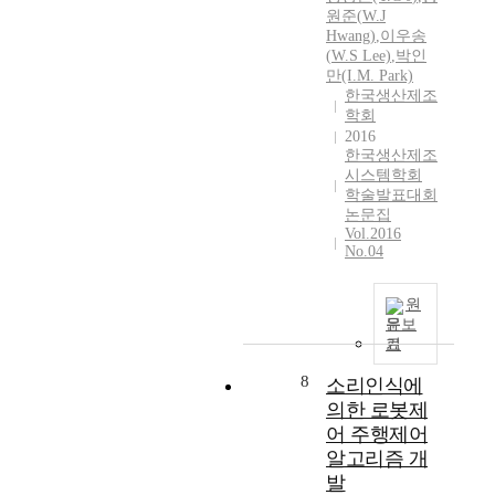
원준
(
W.J
Hwang
)
,
이우송
(
W.
S Lee)
,
박인
만(I.M. Park)
한국생산제조
학회
2016
한국생산제조
시스템학회
학술발표대회
논문집
Vol.2016
No.04
원
문보
기
8
소리인식에
의한 로봇제
어 주행제어
알고리즘 개
발