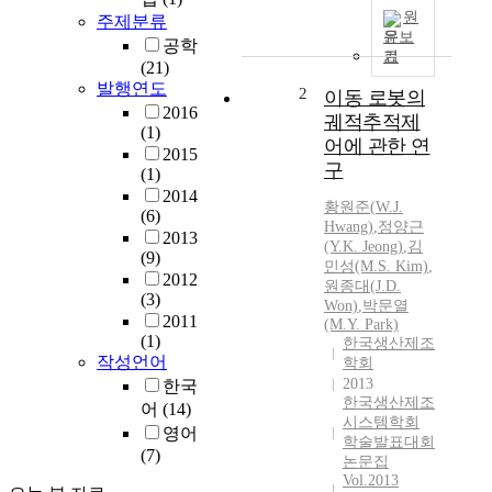
원
주제분류
문보
공학
기
(21)
발행연도
2
이동 로봇의
2016
궤적추적제
(1)
어에 관한 연
2015
구
(1)
2014
황원준
(
W.J.
(6)
Hwang
)
,
정양근
2013
(Y.K. Jeong)
,
김
(9)
민성(M.S. Kim)
,
2012
원종대(
J.
D.
(3)
Won)
,
박문열
2011
(M.Y. Park)
(1)
한국생산제조
작성언어
학회
2013
한국
한국생산제조
어
(14)
시스템학회
영어
학술발표대회
(7)
논문집
Vol.2013