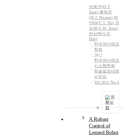
정동연(D.Y.
Jung)
,
황원준
(
W.J.
Hwang
)
,
하
언태(E.T. Ha)
,
정
성원(S.
W.
Jung)
,
한성현(S.H.
Han)
한국생산제조
학회
2012
한국생산제조
시스템학회
학술발표대회
논문집
Vol.2012 No.4
원
문보
기
9
A Robust
Control of
Legged Robot