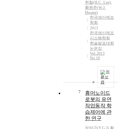
현철(H.C. Lee)
,
황원준
(
W.J.
Hwang
)
한국생산제조
학회
2013
한국생산제조
시스템학회
학술발표대회
논문집
Vol.2013
No.10
원
문보
기
7
휴머노이드
로봇의 유연
작업동작 학
습제어에 관
한 연구
정양근(Y.G
J
)
,
황