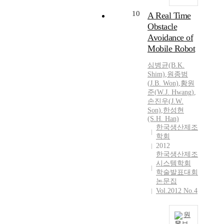
10
A Real Time
Obstacle
Avoidance of
Mobile Robot
심병균(B.K.
Shim)
,
원종범
(
J.
B. Won)
,
황원
준
(
W.J.
Hwang
)
,
손진우(
J.
W.
Son)
,
한성현
(S.H. Han)
한국생산제조
학회
2012
한국생산제조
시스템학회
학술발표대회
논문집
Vol.2012 No.4
원
문보