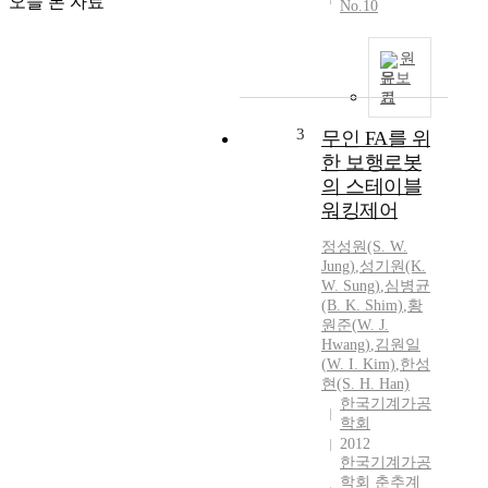
오늘 본 자료
No.10
원
문보
기
3
무인 FA를 위
한 보행로봇
의 스테이블
워킹제어
정성원(S.
W.
Jung)
,
성기원(K.
W.
Sung)
,
심병균
(B. K. Shim)
,
황
원준
(
W.
J.
Hwang
)
,
김원일
(
W.
I. Kim)
,
한성
현(S. H. Han)
한국기계가공
학회
2012
한국기계가공
학회 춘추계