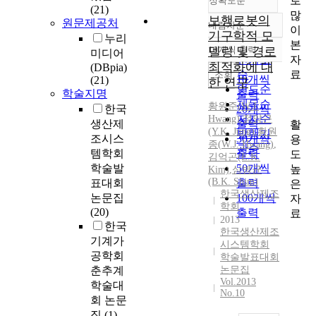
로
정확도순
(21)
많
보행로봇의
원문제공처
내림차순
이
정확도
기구학적 모
누리
본
순
델링 및 경로
10개씩 출력
미디어
내림차순
자
인기도
최적화에 대
(DBpia)
료
순
조회
10개씩
(21)
한 연구
연도순
학술지명
출력
제목순
황원준
(
W.J.
한국
20개씩
저자순
Hwang
)
,
정양근
생산제
출력
활
(Y.K. Jung)
,
황
원
발행기
조시스
30개씩
용
종(
W.J.
Hwang
)
,
관순
템학회
출력
도
김억곤(E.K.
학술발
50개씩
높
Kim)
,
심병균
(B.K. Shim)
표대회
출력
은
한국생산제조
논문집
100개씩
자
학회
(20)
출력
료
2013
한국
한국생산제조
기계가
시스템학회
공학회
학술발표대회
춘추계
논문집
Vol.2013
학술대
No.10
회 논문
집
(1)