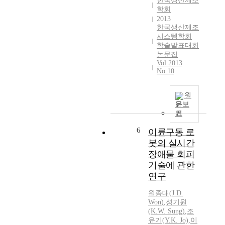
한국생산제조
학회
2013
한국생산제조
시스템학회
학술발표대회
논문집
Vol.2013
No.10
원
문보
기
6
이륜구동 로
봇의 실시간
장애물 회피
기술에 관한
연구
원종대(
J.
D.
Won)
,
성기원
(K.
W.
Sung)
,
조
유기(Y.K. Jo)
,
이