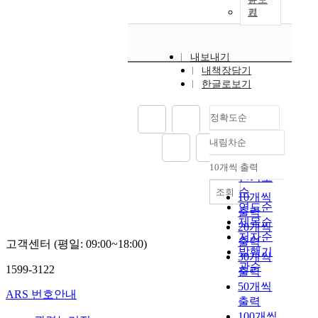
기
내보내기
내책장담기
한글로보기
정확도순
내림차순
정확도
순
10개씩 출력
내림차순
인기도
순
조회
10개씩
연도순
출력
제목순
20개씩
저자순
출력
고객센터 (평일: 09:00~18:00)
발행기
30개씩
관순
1599-3122
출력
50개씩
ARS 번호안내
출력
100개씩