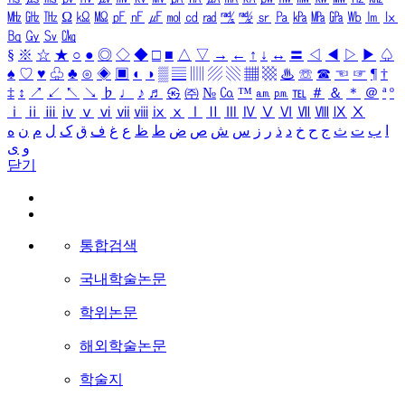
㎒
㎓
㎔
Ω
㏀
㏁
㎊
㎋
㎌
㏖
㏅
㎭
㎮
㎯
㏛
㎩
㎪
㎫
㎬
㏝
㏐
㏓
㏃
㏉
㏜
㏆
§
※
☆
★
○
●
◎
◇
◆
□
■
△
▽
→
←
↑
↓
↔
〓
◁
◀
▷
▶
♤
♠
♡
♥
♧
♣
⊙
◈
▣
◐
◑
▒
▤
▥
▨
▧
▦
▩
♨
☏
☎
☜
☞
¶
†
‡
↕
↗
↙
↖
↘
♭
♩
♪
♬
㉿
㈜
№
㏇
™
㏂
㏘
℡
＃
＆
＊
＠
ª
º
ⅰ
ⅱ
ⅲ
ⅳ
ⅴ
ⅵ
ⅶ
ⅷ
ⅸ
ⅹ
Ⅰ
Ⅱ
Ⅲ
Ⅳ
Ⅴ
Ⅵ
Ⅶ
Ⅷ
Ⅸ
Ⅹ
ا
ب
ت
ث
ج
ح
خ
د
ذ
ر
ز
س
ش
ص
ض
ط
ظ
ع
غ
ف
ق
ک
ل
م
ن
ه
و
ی
닫기
통합검색
국내학술논문
학위논문
해외학술논문
학술지