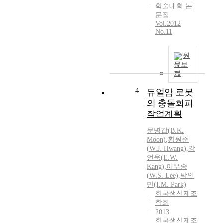
학술대회 논
문집
Vol.2012
No.11
원
문보
기
4
듀얼암 로봇
의 충돌회피
작업계획
문병갑(B.K.
Moon)
,
황원준
(
W.J.
Hwang
)
,
강
언욱(E.
W.
Kang)
,
이우송
(
W.
S. Lee)
,
박인
만(I.M. Park)
한국생산제조
학회
2013
한국생산제조