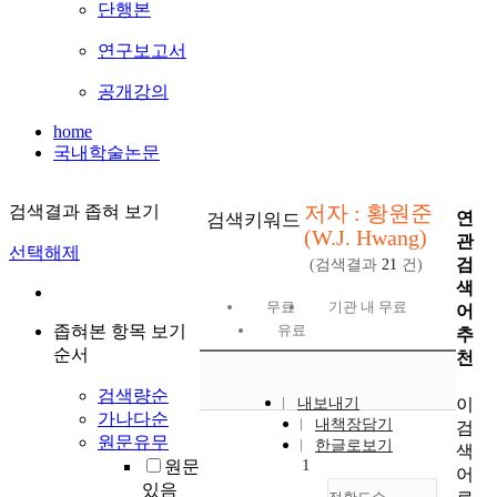
단행본
연구보고서
공개강의
home
국내학술논문
저자 : 황원준
검색결과 좁혀 보기
연
검색키워드
(W.J. Hwang)
관
선택해제
검
(검색결과
21
건)
색
무료
기관 내 무료
어
좁혀본 항목 보기
유료
추
순서
천
검색량순
이
내보내기
가나다순
내책장담기
검
원문유무
한글로보기
색
1
원문
어
있음