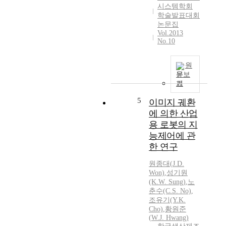
시스템학회
학술발표대회
논문집
Vol.2013
No.10
원
문보
기
5
이미지 궤환
에 의한 산업
용 로봇의 지
능제어에 관
한 연구
원종대(
J.
D.
Won)
,
성기원
(K.
W.
Sung)
,
노
춘수(C.S. No)
,
조유기(Y.K.
Cho)
,
황원준
(
W.J.
Hwang
)