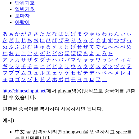
단위기호
일반기호
로마자
아랍어
あ
ぁ
か
が
さ
ざ
た
だ
な
は
ば
ぱ
ま
や
ゃ
ら
わ
ゎ
ん
い
ぃ
き
ぎ
し
じ
ち
ぢ
に
ひ
び
ぴ
み
り
う
ぅ
く
ぐ
す
ず
つ
づ
っ
ぬ
ふ
ぶ
ぷ
む
ゆ
ゅ
る
え
ぇ
け
げ
せ
ぜ
て
で
ね
へ
べ
ぺ
め
れ
お
ぉ
こ
ご
そ
ぞ
と
ど
の
ほ
ぼ
ぽ
も
よ
ょ
ろ
を
ア
ァ
カ
サ
ザ
タ
ダ
ナ
ハ
バ
パ
マ
ヤ
ャ
ラ
ワ
ヮ
ン
イ
ィ
キ
ギ
シ
ジ
チ
ヂ
ニ
ヒ
ビ
ピ
ミ
リ
ウ
ゥ
ク
グ
ス
ズ
ツ
ヅ
ッ
ヌ
フ
ブ
プ
ム
ユ
ュ
ル
エ
ェ
ケ
ゲ
セ
ゼ
テ
デ
ヘ
ベ
ペ
メ
レ
オ
ォ
コ
ゴ
ソ
ゾ
ト
ド
ノ
ホ
ボ
ポ
モ
ヨ
ョ
ロ
ヲ
―
http://chineseinput.net/
에서 pinyin(병음)방식으로 중국어를 변환
할 수 있습니다.
변환된 중국어를 복사하여 사용하시면 됩니다.
예시)
中文 을 입력하시려면
zhongwen
을 입력하시고 space를
누르시면됩니다.