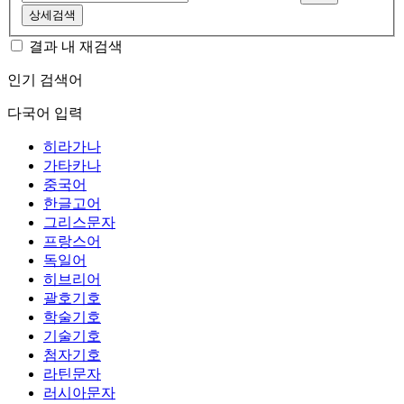
상세검색
결과 내 재검색
인기 검색어
다국어 입력
히라가나
가타카나
중국어
한글고어
그리스문자
프랑스어
독일어
히브리어
괄호기호
학술기호
기술기호
첨자기호
라틴문자
러시아문자