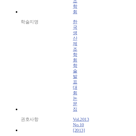
조
학
회
학술지명
한
국
생
산
제
조
학
회
학
술
발
표
대
회
논
문
집
권호사항
Vol.2013
No.10
[2013]