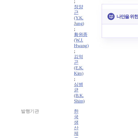
;
정양
근
나만을 위한
(Y.K.
Jung)
;
황원종
(W.J.
Hwang)
;
김억
곤
(E.K.
Kim)
;
심병
균
(B.K.
Shim)
발행기관
한
국
생
산
제