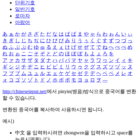
단위기호
일반기호
로마자
아랍어
あ
ぁ
か
が
さ
ざ
た
だ
な
は
ば
ぱ
ま
や
ゃ
ら
わ
ゎ
ん
い
ぃ
き
ぎ
し
じ
ち
ぢ
に
ひ
び
ぴ
み
り
う
ぅ
く
ぐ
す
ず
つ
づ
っ
ぬ
ふ
ぶ
ぷ
む
ゆ
ゅ
る
え
ぇ
け
げ
せ
ぜ
て
で
ね
へ
べ
ぺ
め
れ
お
ぉ
こ
ご
そ
ぞ
と
ど
の
ほ
ぼ
ぽ
も
よ
ょ
ろ
を
ア
ァ
カ
サ
ザ
タ
ダ
ナ
ハ
バ
パ
マ
ヤ
ャ
ラ
ワ
ヮ
ン
イ
ィ
キ
ギ
シ
ジ
チ
ヂ
ニ
ヒ
ビ
ピ
ミ
リ
ウ
ゥ
ク
グ
ス
ズ
ツ
ヅ
ッ
ヌ
フ
ブ
プ
ム
ユ
ュ
ル
エ
ェ
ケ
ゲ
セ
ゼ
テ
デ
ヘ
ベ
ペ
メ
レ
オ
ォ
コ
ゴ
ソ
ゾ
ト
ド
ノ
ホ
ボ
ポ
モ
ヨ
ョ
ロ
ヲ
―
http://chineseinput.net/
에서 pinyin(병음)방식으로 중국어를 변환
할 수 있습니다.
변환된 중국어를 복사하여 사용하시면 됩니다.
예시)
中文 을 입력하시려면
zhongwen
을 입력하시고 space를
누르시면됩니다.