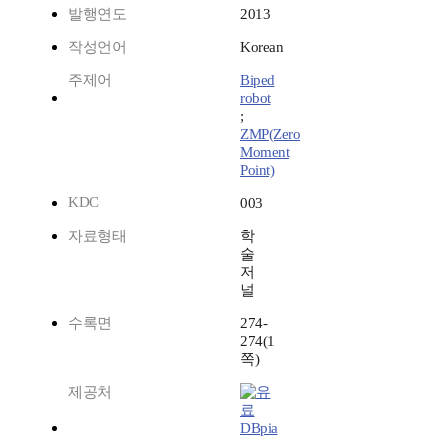
발행연도
2013
작성언어
Korean
주제어
Biped
robot
;
ZMP(Zero
Moment
Point)
KDC
003
자료형태
학
술
저
널
수록면
274-
274(1
쪽)
제공처
DBpia