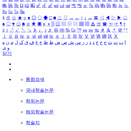
㎒
㎓
㎔
Ω
㏀
㏁
㎊
㎋
㎌
㏖
㏅
㎭
㎮
㎯
㏛
㎩
㎪
㎫
㎬
㏝
㏐
㏓
㏃
㏉
㏜
㏆
§
※
☆
★
○
●
◎
◇
◆
□
■
△
▽
→
←
↑
↓
↔
〓
◁
◀
▷
▶
♤
♠
♡
♥
♧
♣
⊙
◈
▣
◐
◑
▒
▤
▥
▨
▧
▦
▩
♨
☏
☎
☜
☞
¶
†
‡
↕
↗
↙
↖
↘
♭
♩
♪
♬
㉿
㈜
№
㏇
™
㏂
㏘
℡
＃
＆
＊
＠
ª
º
ⅰ
ⅱ
ⅲ
ⅳ
ⅴ
ⅵ
ⅶ
ⅷ
ⅸ
ⅹ
Ⅰ
Ⅱ
Ⅲ
Ⅳ
Ⅴ
Ⅵ
Ⅶ
Ⅷ
Ⅸ
Ⅹ
ا
ب
ت
ث
ج
ح
خ
د
ذ
ر
ز
س
ش
ص
ض
ط
ظ
ع
غ
ف
ق
ک
ل
م
ن
ه
و
ی
닫기
통합검색
국내학술논문
학위논문
해외학술논문
학술지