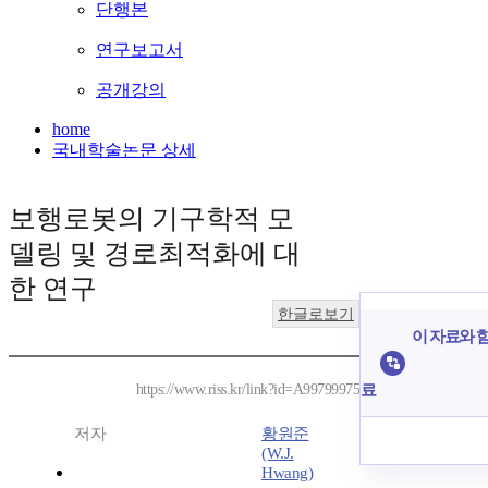
단행본
연구보고서
공개강의
home
국내학술논문 상세
보행로봇의 기구학적 모
델링 및 경로최적화에 대
한 연구
한글로보기
이 자료와 함
료
https://www.riss.kr/link?id=A99799975
저자
황원준
(W.J.
Hwang)