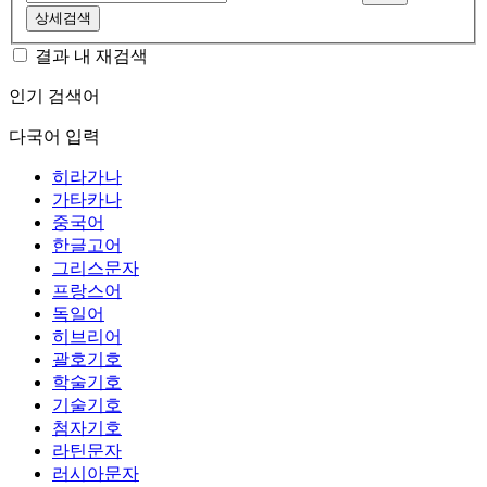
상세검색
결과 내 재검색
인기 검색어
다국어 입력
히라가나
가타카나
중국어
한글고어
그리스문자
프랑스어
독일어
히브리어
괄호기호
학술기호
기술기호
첨자기호
라틴문자
러시아문자