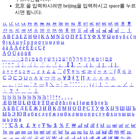
北京 을 입력하시려면
beijing
을 입력하시고 space를 누르
시면 됩니다.
ㅥ
ㅦ
ㅧ
ㅨ
ㅩ
ㅪ
ㅫ
ㅬ
ㅭ
ㅮ
ㅯ
ㅰ
ㅱ
ㅲ
ㅳ
ㅴ
ㅵ
ㅶ
ㅷ
ㅸ
ㅹ
ㅺ
ㅻ
ㅼ
ㅽ
ㅾ
ㅿ
ㆀ
ㆁ
ㆂ
ㆃ
ㆄ
ㆅ
ㆆ
ㆇ
ㆈ
ㆉ
ㆊ
ㆋ
ㆌ
ㆍ
ㆎ
Α
Β
Γ
Δ
Ε
Ζ
Η
Θ
Ι
Κ
Λ
Μ
Ν
Ξ
Ο
Π
Ρ
Σ
Τ
Υ
Φ
Χ
Ψ
Ω
α
β
γ
δ
ε
ζ
η
θ
ι
κ
λ
μ
ν
ξ
ο
π
ρ
σ
τ
υ
φ
χ
ψ
ω
á
à
Á
À
é
è
É
È
ç
Ç
ê
Ä
Ö
Ü
ä
ö
ü
ß
ְ
ֳ
ֲ
ֱ
ָ
ַ
ֵ
ֶ
ִ
ֹ
ּ
ֻ
ׂ
ׁ
ּ
ב
ה
נ
מ
צ
ת
ץ
ש
ד
ג
כ
ע
י
ח
ל
ך
ף
ק
ר
א
ט
ו
ן
ם
פ
‘
’
“
”
〔
〕
〈
〉
「
」
『
』
【
】
＂
（
）
［
］
｛
｝
±
×
÷
≠
≤
≥
∞
∴
♂
♀
∠
⊥
⌒
∂
∇
≡
≒
≪
≫
√
∽
∝
∵
∫
∬
∈
∋
⊆
⊇
⊂
⊃
∪
∩
∧
∨
￢
⇒
⇔
∀
∃
∮
∑
∏
＋
－
＜
＝
＞
、
。
·
‥
…
¨
〃
―
∥
＼
∼
´
～
ˇ
˘
˝
˚
˙
¸
˛
¡
¿
ː
！
＇
，
．
／
：
；
？
＾
＿
｀
｜
½
⅓
⅔
¼
¾
⅛
⅜
⅝
⅞
¹
²
³
⁴
ⁿ
₁
₂
₃
₄
Æ
Ð
Ħ
Ĳ
Ł
Ø
Œ
Þ
Ŧ
Ŋ
æ
đ
ð
ħ
ı
ĳ
ĸ
ŀ
ł
ø
œ
ß
þ
ŧ
ŋ
ŉ
А
Б
В
Г
Д
Е
Ё
Ж
З
И
Й
К
Л
М
Н
О
П
Р
С
Т
У
Ф
Х
Ц
Ч
Ш
Щ
Ъ
Ы
Ь
Э
Ю
Я
а
б
в
г
д
е
ё
ж
з
и
й
к
л
м
н
о
п
р
с
т
у
ф
х
ц
ч
ш
щ
ъ
ы
ь
э
ю
я
′
″
℃
Å
￠
￡
￥
¤
℉
‰
＄
％
Ｆ
￦
㎕
㎖
㎗
ℓ
㎘
㏄
㎣
㎤
㎥
㎦
㎙
㎚
㎛
㎜
㎝
㎞
㎟
㎠
㎡
㎢
㏊
㎍
㎎
㎏
㏏
㎈
㎉
㏈
㎧
㎨
㎰
㎱
㎲
㎳
㎴
㎵
㎶
㎷
㎸
㎹
㎀
㎁
㎂
㎃
㎄
㎺
㎻
㎽
㎾
㎿
㎐
㎑