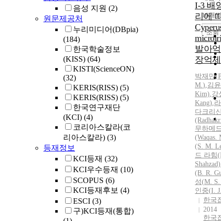
I-3 
음성 지원
(2)
리에 
10개
원문제공처
Cyperu
누리미디어(DBpia)
조회
microi
(184)
발아억
한국학술정보
(KISS)
(64)
장억제
KISTI(ScienceON)
박
재만(
(32)
M.
)
,
김윤하
KERIS(RISS)
(5)
Kim)
,
강
KERIS(RISS)
(5)
Kang)
,
라
한국연구재단
다크리
(KCI)
(4)
(Radhakr
코리아스칼라(코
무하메드
리아스칼라)
(3)
(Waqas.
(S.
M.
Le
등재정보
드 라힘(
KCI등재
(32)
Shahzad)
KCI우수등재
(10)
(B. R. G
SCOPUS
(6)
성(
M.
S.
KCI등재후보
(4)
인중(
I.
J
한국
ESCI
(3)
2014
구)KCI등재(통합)
한국
(1)