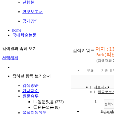
단행본
연구보고서
공개강의
home
국내학술논문
저자 : I.
검색결과 좁혀 보기
검색키워드
Park(박
선택해제
(검색결과
무료
기관 내
좁혀본 항목 보기순서
검색량순
내보내기
가나다순
한글로보
원문유무
1
원문있음
(272)
정확
원문없음
(8)
Enterob
음성지원유무
내림차