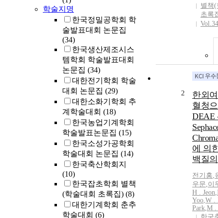
별책
학술지명
초록집
한국정밀공학회 학
Vol.3
술발표대회 논문집
(34)
한국생산제조시스
템학회 학술발표대회
논문집
(34)
대한전기학회 학술
대회 논문집
(29)
2
한외여
대한소화기학회 추
혈청으
계학술대회
(18)
DEAE 
한국농업기계학회
Sephac
학술발표논문집
(15)
Chroma
한국소성가공학회
에 의
학술대회 논문집
(14)
백질의
한국축산학회지
(10)
전기홍
,
한국잡초학회 별책
우문
,
이무
H . Jeon
,
(학술대회 초록집)
(8)
Yoo
,
W .
대한기계학회 춘추
Park
,
M
.
학술대회
(6)
한국