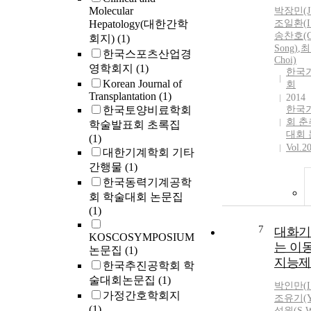
Molecular
박
장민(J
Hepatology(대한간학
조일환(
I
송찬호(C.
회지)
(1)
Song)
,
최
한국스포츠산업경
Choi)
영학회지
(1)
한국
Korean Journal of
회
Transplantation
(1)
2014
한국토양비료학회
한국
회 
학술발표회 초록집
대회
(1)
Vol.2
대한기계학회 기타
간행물
(1)
한국동력기계공학
회 학술대회 논문집
(1)
7
대화기
KOSCOSYMPOSIUM
는 이
논문집
(1)
지능제
한국추진공학회 학
술대회논문집
(1)
박인만
(
가정간호학회지
조유기(Y.
(1)
성원(S.W.