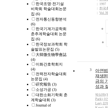
한국조명·전기설
1997
한국
비학회 학술대회논문
Vol.3
집
(6)
전자통신동향분석
(6)
한국기계가공학회
춘추계학술대회 논문
집
(6)
한국정보과학회 학
술발표논문집
(5)
大韓微生物學會誌
(4)
이화간호학회지
(4)
3
아연법
전력전자학술대회
재생된
논문집
(4)
금의 
硏究報告
(3)
성과 
소성가공
(3)
대한소화기학회 춘
박
상하(S
Park
)
,
이
계학술대회
(3)
Lee)
,
강
Journal of
Kang)
,
유