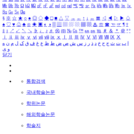
㎒
㎓
㎔
Ω
㏀
㏁
㎊
㎋
㎌
㏖
㏅
㎭
㎮
㎯
㏛
㎩
㎪
㎫
㎬
㏝
㏐
㏓
㏃
㏉
㏜
㏆
§
※
☆
★
○
●
◎
◇
◆
□
■
△
▽
→
←
↑
↓
↔
〓
◁
◀
▷
▶
♤
♠
♡
♥
♧
♣
⊙
◈
▣
◐
◑
▒
▤
▥
▨
▧
▦
▩
♨
☏
☎
☜
☞
¶
†
‡
↕
↗
↙
↖
↘
♭
♩
♪
♬
㉿
㈜
№
㏇
™
㏂
㏘
℡
＃
＆
＊
＠
ª
º
ⅰ
ⅱ
ⅲ
ⅳ
ⅴ
ⅵ
ⅶ
ⅷ
ⅸ
ⅹ
Ⅰ
Ⅱ
Ⅲ
Ⅳ
Ⅴ
Ⅵ
Ⅶ
Ⅷ
Ⅸ
Ⅹ
ا
ب
ت
ث
ج
ح
خ
د
ذ
ر
ز
س
ش
ص
ض
ط
ظ
ع
غ
ف
ق
ک
ل
م
ن
ه
و
ی
닫기
통합검색
국내학술논문
학위논문
해외학술논문
학술지