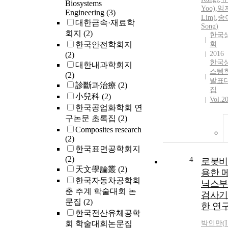
Biosystems
Yoo)
,
임지
Engineering
(3)
Lim)
,
송아
대한금속·재료학
Song)
회지
(2)
한국
한국안전학회지
회
2016
(2)
한국
대한내과학회지
스템
(2)
발표
診斷과治療
(2)
집
小兒科
(2)
Vol.2
한국공업화학회 연
구논문 초록집
(2)
Composites research
(2)
한국표면공학회지
(2)
4
로봇비
天文學論叢
(2)
용한 
한국자동차공학회
닉스부
춘 추계 학술대회 논
검사기
문집
(2)
한 연
한국전산유체공학
회 학술대회논문집
박인만
(