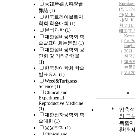
大韓産婦人科學會
Kurniaw
(Y.
I.
Kw
雜誌
(1)
란(
M.
R.
한국트라이볼로지
기(
M.
K.
학회 학술대회
(1)
환우(H. W
분석과학
(1)
태조(T. J
Korea
대한설비공학회 학
for Pr
술발표대회논문집
(1)
Engin
대한설비공학회 강
2021
연회 및 기타간행물
한국
(1)
학술
논문
한국원예학회 학술
Vol.2
발표요지
(1)
Weed&Turfgrass
Science
(1)
Clinical and
Experimental
Reproductive Medicine
(1)
6
압축성
대한전자공학회 학
한 고
술대회
(1)
복합재
응용화학
(1)
환판 
Clinical and