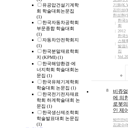
유공압건설기계학
기원(K.W
김민성(
회 학술대회논문집
한성현(S.
(1)
한국
한국자동차공학회
회
부문종합 학술대회
2012
(1)
한국
자동차안전학회지
스템
(1)
발표
한국분말재료학회
집
Vol.2
지 (KPMI)
(1)
한국해양환경·에
너지학회 학술대회논
문집
(1)
한국유체기계학회
학술대회 논문집
(1)
8
비쥬얼
한국전기전자재료
에 의
학회 하계학술대회 논
로봇의
문집
(1)
인 제
한국생산제조학회
학술발표대회 논문집
박인만
(
(1)
김광수(K.