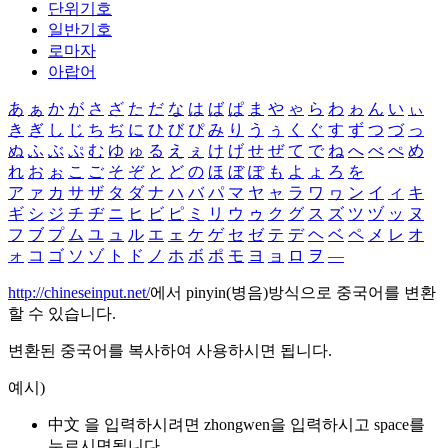
단위기호
일반기호
로마자
아랍어
あ
ぁ
か
が
さ
ざ
た
だ
な
は
ば
ぱ
ま
や
ゃ
ら
わ
ゎ
ん
い
ぃ
き
ぎ
し
じ
ち
ぢ
に
ひ
び
ぴ
み
り
う
ぅ
く
ぐ
す
ず
つ
づ
っ
ぬ
ふ
ぶ
ぷ
む
ゆ
ゅ
る
え
ぇ
け
げ
せ
ぜ
て
で
ね
へ
べ
ぺ
め
れ
お
ぉ
こ
ご
そ
ぞ
と
ど
の
ほ
ぼ
ぽ
も
よ
ょ
ろ
を
ア
ァ
カ
サ
ザ
タ
ダ
ナ
ハ
バ
パ
マ
ヤ
ャ
ラ
ワ
ヮ
ン
イ
ィ
キ
ギ
シ
ジ
チ
ヂ
ニ
ヒ
ビ
ピ
ミ
リ
ウ
ゥ
ク
グ
ス
ズ
ツ
ヅ
ッ
ヌ
フ
ブ
プ
ム
ユ
ュ
ル
エ
ェ
ケ
ゲ
セ
ゼ
テ
デ
ヘ
ベ
ペ
メ
レ
オ
ォ
コ
ゴ
ソ
ゾ
ト
ド
ノ
ホ
ボ
ポ
モ
ヨ
ョ
ロ
ヲ
―
http://chineseinput.net/
에서 pinyin(병음)방식으로 중국어를 변환
할 수 있습니다.
변환된 중국어를 복사하여 사용하시면 됩니다.
예시)
中文 을 입력하시려면
zhongwen
을 입력하시고 space를
누르시면됩니다.