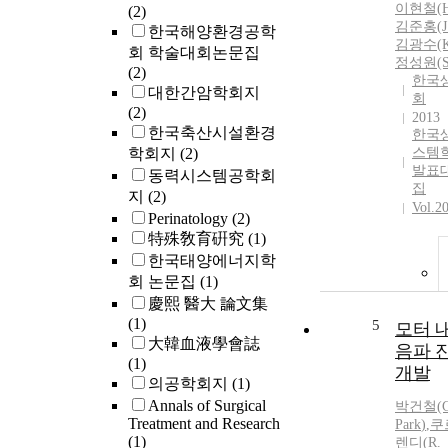
이현철(H.
(2)
김준홍(J.
한국해양환경공학
김광수(K.
회 학술대회논문집
정성원(S.
(2)
한국
대한간암학회지
회
(2)
2013
한국축산시설환경
한국
학회지
(2)
스템
발표
동력시스템공학회
집
지
(2)
Vol.2
Perinatology
(2)
特殊敎育硏究
(1)
한국태양에너지학
회 논문집
(1)
慶熙 醫大 論文集
(1)
5
모터 
大韓血液學會誌
음파 
(1)
개발
의공학회지
(1)
Annals of Surgical
박
건철(G
Treatment and Research
Park
)
,
쿠
(1)
렌디(R.