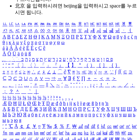
北京 을 입력하시려면
beijing
을 입력하시고 space를 누르
시면 됩니다.
ㅥ
ㅦ
ㅧ
ㅨ
ㅩ
ㅪ
ㅫ
ㅬ
ㅭ
ㅮ
ㅯ
ㅰ
ㅱ
ㅲ
ㅳ
ㅴ
ㅵ
ㅶ
ㅷ
ㅸ
ㅹ
ㅺ
ㅻ
ㅼ
ㅽ
ㅾ
ㅿ
ㆀ
ㆁ
ㆂ
ㆃ
ㆄ
ㆅ
ㆆ
ㆇ
ㆈ
ㆉ
ㆊ
ㆋ
ㆌ
ㆍ
ㆎ
Α
Β
Γ
Δ
Ε
Ζ
Η
Θ
Ι
Κ
Λ
Μ
Ν
Ξ
Ο
Π
Ρ
Σ
Τ
Υ
Φ
Χ
Ψ
Ω
α
β
γ
δ
ε
ζ
η
θ
ι
κ
λ
μ
ν
ξ
ο
π
ρ
σ
τ
υ
φ
χ
ψ
ω
á
à
Á
À
é
è
É
È
ç
Ç
ê
Ä
Ö
Ü
ä
ö
ü
ß
ְ
ֳ
ֲ
ֱ
ָ
ַ
ֵ
ֶ
ִ
ֹ
ּ
ֻ
ׂ
ׁ
ּ
ב
ה
נ
מ
צ
ת
ץ
ש
ד
ג
כ
ע
י
ח
ל
ך
ף
ק
ר
א
ט
ו
ן
ם
פ
‘
’
“
”
〔
〕
〈
〉
「
」
『
』
【
】
＂
（
）
［
］
｛
｝
±
×
÷
≠
≤
≥
∞
∴
♂
♀
∠
⊥
⌒
∂
∇
≡
≒
≪
≫
√
∽
∝
∵
∫
∬
∈
∋
⊆
⊇
⊂
⊃
∪
∩
∧
∨
￢
⇒
⇔
∀
∃
∮
∑
∏
＋
－
＜
＝
＞
、
。
·
‥
…
¨
〃
―
∥
＼
∼
´
～
ˇ
˘
˝
˚
˙
¸
˛
¡
¿
ː
！
＇
，
．
／
：
；
？
＾
＿
｀
｜
½
⅓
⅔
¼
¾
⅛
⅜
⅝
⅞
¹
²
³
⁴
ⁿ
₁
₂
₃
₄
Æ
Ð
Ħ
Ĳ
Ł
Ø
Œ
Þ
Ŧ
Ŋ
æ
đ
ð
ħ
ı
ĳ
ĸ
ŀ
ł
ø
œ
ß
þ
ŧ
ŋ
ŉ
А
Б
В
Г
Д
Е
Ё
Ж
З
И
Й
К
Л
М
Н
О
П
Р
С
Т
У
Ф
Х
Ц
Ч
Ш
Щ
Ъ
Ы
Ь
Э
Ю
Я
а
б
в
г
д
е
ё
ж
з
и
й
к
л
м
н
о
п
р
с
т
у
ф
х
ц
ч
ш
щ
ъ
ы
ь
э
ю
я
′
″
℃
Å
￠
￡
￥
¤
℉
‰
＄
％
Ｆ
￦
㎕
㎖
㎗
ℓ
㎘
㏄
㎣
㎤
㎥
㎦
㎙
㎚
㎛
㎜
㎝
㎞
㎟
㎠
㎡
㎢
㏊
㎍
㎎
㎏
㏏
㎈
㎉
㏈
㎧
㎨
㎰
㎱
㎲
㎳
㎴
㎵
㎶
㎷
㎸
㎹
㎀
㎁
㎂
㎃
㎄
㎺
㎻
㎽
㎾
㎿
㎐
㎑