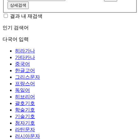
상세검색
결과 내 재검색
인기 검색어
다국어 입력
히라가나
가타카나
중국어
한글고어
그리스문자
프랑스어
독일어
히브리어
괄호기호
학술기호
기술기호
첨자기호
라틴문자
러시아문자