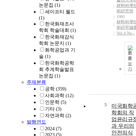
慶熙大學
논문집
(1)
材料科學
術硏究所
세이프티 월드
1991
(1)
材料科學
한국화재조사
術硏究論
학회 학술대회
(1)
Vol.4 No.-
한국화재감식
학회 논문지
(1)
화학공업과 기
원
술
(1)
문
한국화학공학
보
회 추계학술발표
기
논문집
(1)
주제분류
공학
(359)
사회과학
(12)
인문학
(5)
5
미국화학
기타
(3)
학회의 직
자연과학
(2)
업윤리규
발행연도
과 우리의
2024
(7)
안전의식
2023
(5)