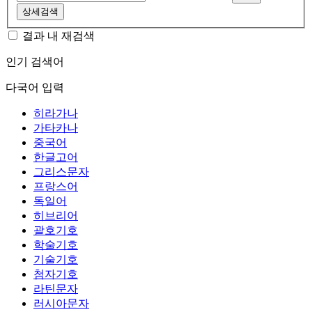
상세검색
결과 내 재검색
인기 검색어
다국어 입력
히라가나
가타카나
중국어
한글고어
그리스문자
프랑스어
독일어
히브리어
괄호기호
학술기호
기술기호
첨자기호
라틴문자
러시아문자