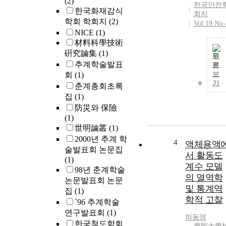
(2)
한국안전
한국화재감식
회지
학회 학회지
(2)
Vol.19 No.
NICE
(1)
材料科學技術
硏究論集
(1)
원
추계학술발표
문
보
회
(1)
기
춘계총회초록
집
(1)
防災와 保險
(1)
世明論叢
(1)
2000년 추계 학
4
액체용액
술발표회 논문집
서 활동도
(1)
계수 모델
98년 춘계학술
의 열역학
논문발표회 논문
및 통계역
집
(1)
학적 고찰
`96 추계학술
연구발표회
(1)
하동명
한국철도학회