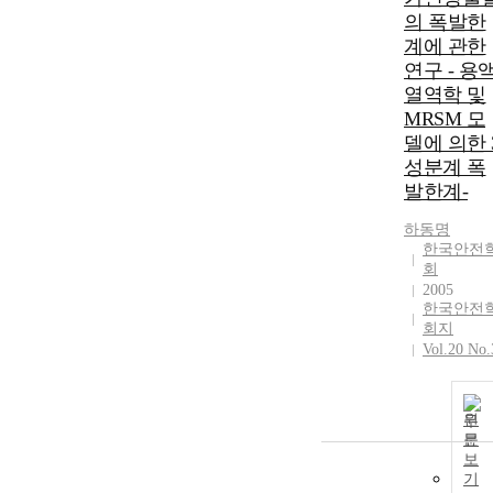
의 폭발한
계에 관한
연구 - 용
열역학 및
MRSM 모
델에 의한 
성분계 폭
발한계-
하동명
한국안전
회
2005
한국안전
회지
Vol.20 No.
원
문
보
기