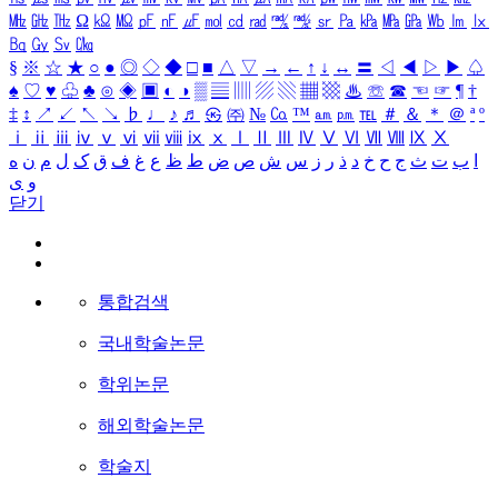
㎒
㎓
㎔
Ω
㏀
㏁
㎊
㎋
㎌
㏖
㏅
㎭
㎮
㎯
㏛
㎩
㎪
㎫
㎬
㏝
㏐
㏓
㏃
㏉
㏜
㏆
§
※
☆
★
○
●
◎
◇
◆
□
■
△
▽
→
←
↑
↓
↔
〓
◁
◀
▷
▶
♤
♠
♡
♥
♧
♣
⊙
◈
▣
◐
◑
▒
▤
▥
▨
▧
▦
▩
♨
☏
☎
☜
☞
¶
†
‡
↕
↗
↙
↖
↘
♭
♩
♪
♬
㉿
㈜
№
㏇
™
㏂
㏘
℡
＃
＆
＊
＠
ª
º
ⅰ
ⅱ
ⅲ
ⅳ
ⅴ
ⅵ
ⅶ
ⅷ
ⅸ
ⅹ
Ⅰ
Ⅱ
Ⅲ
Ⅳ
Ⅴ
Ⅵ
Ⅶ
Ⅷ
Ⅸ
Ⅹ
ا
ب
ت
ث
ج
ح
خ
د
ذ
ر
ز
س
ش
ص
ض
ط
ظ
ع
غ
ف
ق
ک
ل
م
ن
ه
و
ی
닫기
통합검색
국내학술논문
학위논문
해외학술논문
학술지