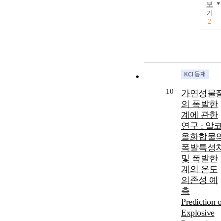
보
기
2
10
가연성물
의 폭발한
계에 관한
연구 : 알
올화합물
폭발특성
및 폭발한
계의 온도
의존성 예
측
Prediction o
Explosive