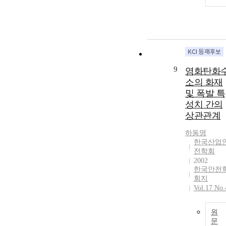
9
염화탄화
소의 화재
및 폭발 특
성치 간의
상관관계
하동명
한국산업
전학회
2002
한국안전
회지
Vol.17 No.
원
문