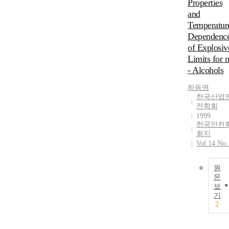
Properties
and
Temperatur
Dependenc
of Explosiv
Limits for n
- Alcohols
하동명
한국산업
전학회
1999
한국안전
회지
Vol.14 No.
원
문
보
기
2