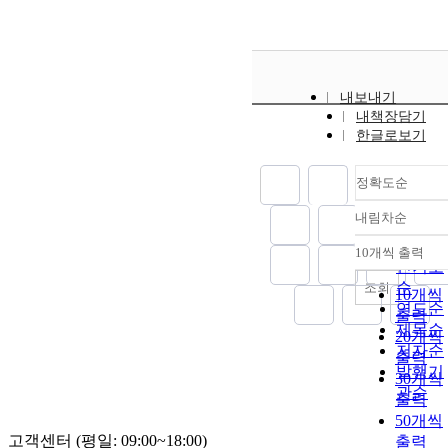
내보내기
내책장담기
한글로보기
정확도순
내림차순
정확도
순
10개씩 출력
내림차
인기도
순
조회
10개씩
연도순
출력
제목순
20개씩
저자순
출력
발행기
30개씩
관순
출력
50개씩
고객센터 (평일: 09:00~18:00)
출력