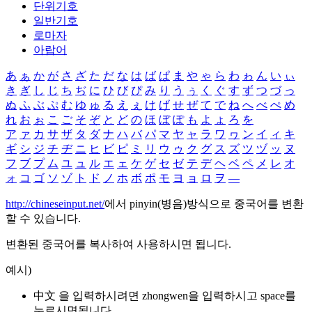
단위기호
일반기호
로마자
아랍어
あ
ぁ
か
が
さ
ざ
た
だ
な
は
ば
ぱ
ま
や
ゃ
ら
わ
ゎ
ん
い
ぃ
き
ぎ
し
じ
ち
ぢ
に
ひ
び
ぴ
み
り
う
ぅ
く
ぐ
す
ず
つ
づ
っ
ぬ
ふ
ぶ
ぷ
む
ゆ
ゅ
る
え
ぇ
け
げ
せ
ぜ
て
で
ね
へ
べ
ぺ
め
れ
お
ぉ
こ
ご
そ
ぞ
と
ど
の
ほ
ぼ
ぽ
も
よ
ょ
ろ
を
ア
ァ
カ
サ
ザ
タ
ダ
ナ
ハ
バ
パ
マ
ヤ
ャ
ラ
ワ
ヮ
ン
イ
ィ
キ
ギ
シ
ジ
チ
ヂ
ニ
ヒ
ビ
ピ
ミ
リ
ウ
ゥ
ク
グ
ス
ズ
ツ
ヅ
ッ
ヌ
フ
ブ
プ
ム
ユ
ュ
ル
エ
ェ
ケ
ゲ
セ
ゼ
テ
デ
ヘ
ベ
ペ
メ
レ
オ
ォ
コ
ゴ
ソ
ゾ
ト
ド
ノ
ホ
ボ
ポ
モ
ヨ
ョ
ロ
ヲ
―
http://chineseinput.net/
에서 pinyin(병음)방식으로 중국어를 변환
할 수 있습니다.
변환된 중국어를 복사하여 사용하시면 됩니다.
예시)
中文 을 입력하시려면
zhongwen
을 입력하시고 space를
누르시면됩니다.