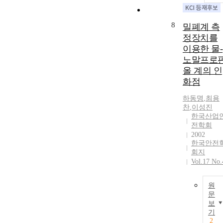
8
밀폐계 측
정장치를
이용한 물-
노말프로
올 계의 인
화점
하동명
,
최용
찬
,
이성진
한국산업
전학회
2002
한국안전
회지
Vol.17 No.
원
문
보
기
2