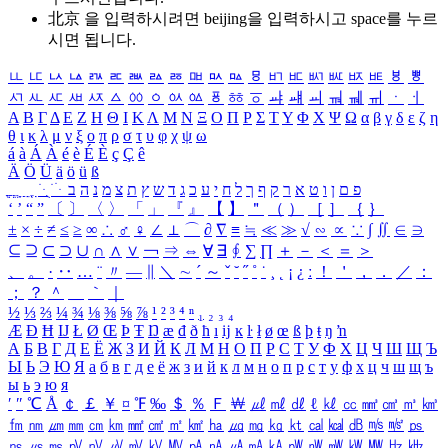
北京 을 입력하시려면
beijing
을 입력하시고 space를 누르
시면 됩니다.
ㅥ
ㅦ
ㅧ
ㅨ
ㅩ
ㅪ
ㅫ
ㅬ
ㅭ
ㅮ
ㅯ
ㅰ
ㅱ
ㅲ
ㅳ
ㅴ
ㅵ
ㅶ
ㅷ
ㅸ
ㅹ
ㅺ
ㅻ
ㅼ
ㅽ
ㅾ
ㅿ
ㆀ
ㆁ
ㆂ
ㆃ
ㆄ
ㆅ
ㆆ
ㆇ
ㆈ
ㆉ
ㆊ
ㆋ
ㆌ
ㆍ
ㆎ
Α
Β
Γ
Δ
Ε
Ζ
Η
Θ
Ι
Κ
Λ
Μ
Ν
Ξ
Ο
Π
Ρ
Σ
Τ
Υ
Φ
Χ
Ψ
Ω
α
β
γ
δ
ε
ζ
η
θ
ι
κ
λ
μ
ν
ξ
ο
π
ρ
σ
τ
υ
φ
χ
ψ
ω
á
à
Á
À
é
è
É
È
ç
Ç
ê
Ä
Ö
Ü
ä
ö
ü
ß
ְ
ֳ
ֲ
ֱ
ָ
ַ
ֵ
ֶ
ִ
ֹ
ּ
ֻ
ׂ
ׁ
ּ
ב
ה
נ
מ
צ
ת
ץ
ש
ד
ג
כ
ע
י
ח
ל
ך
ף
ק
ר
א
ט
ו
ן
ם
פ
‘
’
“
”
〔
〕
〈
〉
「
」
『
』
【
】
＂
（
）
［
］
｛
｝
±
×
÷
≠
≤
≥
∞
∴
♂
♀
∠
⊥
⌒
∂
∇
≡
≒
≪
≫
√
∽
∝
∵
∫
∬
∈
∋
⊆
⊇
⊂
⊃
∪
∩
∧
∨
￢
⇒
⇔
∀
∃
∮
∑
∏
＋
－
＜
＝
＞
、
。
·
‥
…
¨
〃
―
∥
＼
∼
´
～
ˇ
˘
˝
˚
˙
¸
˛
¡
¿
ː
！
＇
，
．
／
：
；
？
＾
＿
｀
｜
½
⅓
⅔
¼
¾
⅛
⅜
⅝
⅞
¹
²
³
⁴
ⁿ
₁
₂
₃
₄
Æ
Ð
Ħ
Ĳ
Ł
Ø
Œ
Þ
Ŧ
Ŋ
æ
đ
ð
ħ
ı
ĳ
ĸ
ŀ
ł
ø
œ
ß
þ
ŧ
ŋ
ŉ
А
Б
В
Г
Д
Е
Ё
Ж
З
И
Й
К
Л
М
Н
О
П
Р
С
Т
У
Ф
Х
Ц
Ч
Ш
Щ
Ъ
Ы
Ь
Э
Ю
Я
а
б
в
г
д
е
ё
ж
з
и
й
к
л
м
н
о
п
р
с
т
у
ф
х
ц
ч
ш
щ
ъ
ы
ь
э
ю
я
′
″
℃
Å
￠
￡
￥
¤
℉
‰
＄
％
Ｆ
￦
㎕
㎖
㎗
ℓ
㎘
㏄
㎣
㎤
㎥
㎦
㎙
㎚
㎛
㎜
㎝
㎞
㎟
㎠
㎡
㎢
㏊
㎍
㎎
㎏
㏏
㎈
㎉
㏈
㎧
㎨
㎰
㎱
㎲
㎳
㎴
㎵
㎶
㎷
㎸
㎹
㎀
㎁
㎂
㎃
㎄
㎺
㎻
㎽
㎾
㎿
㎐
㎑