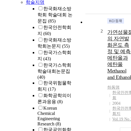
학술지명
한국화재소방
학회 학술대회 논
문집
(85)
한국안전학회
2
가연성물
지
(60)
의 자연발
한국화재소방
화온도 측
학회논문지
(55)
정 및 예측 
한국가스학회
메탄올과
지
(43)
에탄올
한국가스학회
Methanol
학술대회논문집
and Ethano
(40)
한국위험물학
하동명
회지
(17)
한국안전
화학공학의이
회
론과응용
(8)
2004
Korean
한국안전
Chemical
회지
Engineering
Vol.19 No.
Research
(8)
한국공업화학