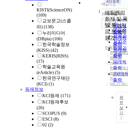
내림차순
정확도
KISTI(ScienceON)
1
순
에틸렌의
10개씩 출력
(169)
내림차
인기도
화재 및 폭
교보문고(스콜
순
조회
발 특성치
10개씩
라)
(138)
연도순
의 분석적
출력
누리미디어
제목순
평가
20개씩
(DBpia)
(106)
저자순
출력
한국학술정보
하동명
발행기
30개씩
(KISS)
(42)
한국화재
관순
KERIS(RISS)
출력
방학회
(15)
50개씩
2009
학술교육원
출력
한국화재
(eArticle)
(5)
방학회논
100개
한국연구재단
지
출력
(KCI)
(1)
Vol.23 No.
등재정보
KCI등재
(171)
원
KCI등재후보
문
(26)
보
SCOPUS
(9)
기
2
ESCI
(8)
02
(2)