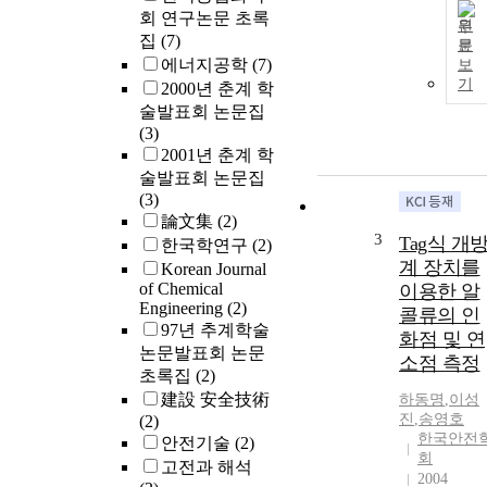
회 연구논문 초록
원
집
(7)
문
에너지공학
(7)
보
기
2000년 춘계 학
술발표회 논문집
(3)
2001년 춘계 학
술발표회 논문집
(3)
論文集
(2)
3
Tag식 개
한국학연구
(2)
계 장치를
Korean Journal
of Chemical
이용한 알
Engineering
(2)
콜류의 인
97년 추계학술
화점 및 연
논문발표회 논문
소점 측정
초록집
(2)
建設 安全技術
하동명
,
이성
진
,
송영호
(2)
한국안전
안전기술
(2)
회
고전과 해석
2004