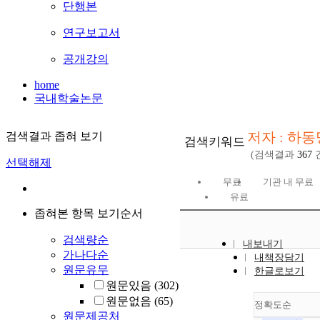
단행본
연구보고서
공개강의
home
국내학술논문
저자 : 하동
검색결과 좁혀 보기
검색키워드
(검색결과
367
선택해제
무료
기관 내 무료
유료
좁혀본 항목 보기순서
검색량순
내보내기
가나다순
내책장담기
원문유무
한글로보기
원문있음
(302)
원문없음
(65)
정확도순
원문제공처