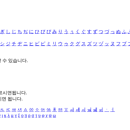
ぎ
し
じ
ち
ぢ
に
ひ
び
ぴ
み
り
う
ぅ
く
ぐ
す
ず
つ
づ
っ
ぬ
ふ
シ
ジ
チ
ヂ
ニ
ヒ
ビ
ピ
ミ
リ
ウ
ゥ
ク
グ
ス
ズ
ツ
ヅ
ッ
ヌ
フ
ブ
할 수 있습니다.
누르시면됩니다.
시면 됩니다.
ㅻ
ㅼ
ㅽ
ㅾ
ㅿ
ㆀ
ㆁ
ㆂ
ㆃ
ㆄ
ㆅ
ㆆ
ㆇ
ㆈ
ㆉ
ㆊ
ㆋ
ㆌ
ㆍ
ㆎ
θ
ι
κ
λ
μ
ν
ξ
ο
π
ρ
σ
τ
υ
φ
χ
ψ
ω