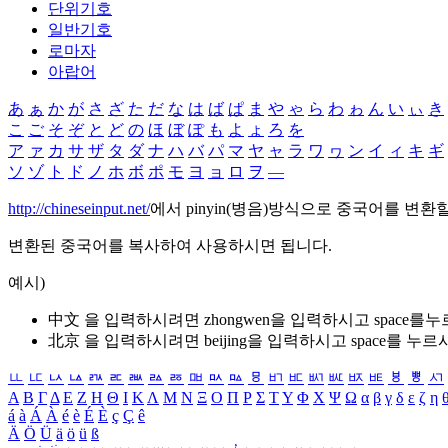
단위기호
일반기호
로마자
아랍어
あ
ぁ
か
が
さ
ざ
た
だ
な
は
ば
ぱ
ま
や
ゃ
ら
わ
ゎ
ん
い
ぃ
き
こ
ご
そ
ぞ
と
ど
の
ほ
ぼ
ぽ
も
よ
ょ
ろ
を
ア
ァ
カ
サ
ザ
タ
ダ
ナ
ハ
バ
パ
マ
ヤ
ャ
ラ
ワ
ヮ
ン
イ
ィ
キ
ギ
ソ
ゾ
ト
ド
ノ
ホ
ボ
ポ
モ
ヨ
ョ
ロ
ヲ
―
http://chineseinput.net/
에서 pinyin(병음)방식으로 중국어를 변환
변환된 중국어를 복사하여 사용하시면 됩니다.
예시)
中文 을 입력하시려면
zhongwen
을 입력하시고 space를
北京 을 입력하시려면
beijing
을 입력하시고 space를 누르
ㅥ
ㅦ
ㅧ
ㅨ
ㅩ
ㅪ
ㅫ
ㅬ
ㅭ
ㅮ
ㅯ
ㅰ
ㅱ
ㅲ
ㅳ
ㅴ
ㅵ
ㅶ
ㅷ
ㅸ
ㅹ
ㅺ
Α
Β
Γ
Δ
Ε
Ζ
Η
Θ
Ι
Κ
Λ
Μ
Ν
Ξ
Ο
Π
Ρ
Σ
Τ
Υ
Φ
Χ
Ψ
Ω
α
β
γ
δ
ε
ζ
η
á
à
Á
À
é
è
É
È
ç
Ç
ê
Ä
Ö
Ü
ä
ö
ü
ß