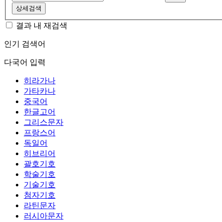
상세검색
결과 내 재검색
인기 검색어
다국어 입력
히라가나
가타카나
중국어
한글고어
그리스문자
프랑스어
독일어
히브리어
괄호기호
학술기호
기술기호
첨자기호
라틴문자
러시아문자