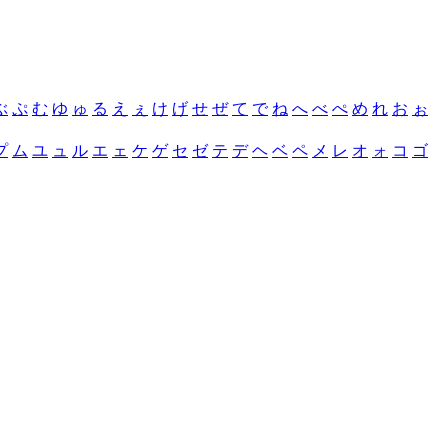
ぶ
ぷ
む
ゆ
ゅ
る
え
ぇ
け
げ
せ
ぜ
て
で
ね
へ
べ
ぺ
め
れ
お
ぉ
プ
ム
ユ
ュ
ル
エ
ェ
ケ
ゲ
セ
ゼ
テ
デ
ヘ
ベ
ペ
メ
レ
オ
ォ
コ
ゴ