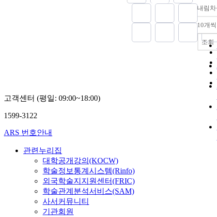
석을 통하여 6
kinetin in the
내림차
을 선정하였으
1182㎍ of caps
요인이면서 
were formed pe
10개씩
분류된 7개의
wt. of tissue, 
가하여 총 68
greater than wi
조회
조사용 척도를
three other gr
다. 본조사 단
regulators. IA
계 탐색적 요
kinetin of sam
9개의 하위요
concentration
하였고, 2단계
38%, 68% effec
고객센터 (평일: 09:00~18:00)
인분석으로 2
in capsaicinoi
과 9개의 하위
formation respe
1599-3122
개 문항을 개
Production of 
확인적 요인분
increased gradu
ARS 번호안내
하여 본 연구 
presence of 2,4
합성을 확인하
culture period
관련누리집
의 요인은 ‘진
proceeded. Aft
대학공개강의(KOCW)
도’, ‘진로태도
of culture, amo
학술정보통계시스템(Rinfo)
그에 따른 9
capsaicinoids
외국학술지지원센터(FRIC)
인은 ‘심리적 지
homologues p
학술관계분석서비스(SAM)
결정 장애극복 
were 498㎍ of c
사서커뮤니티
모주도 진로권유
501㎍ of
기관회원
탐색 지도’, 
dihydrocapsaic