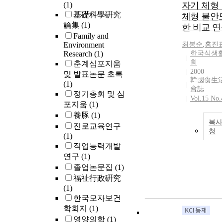
(1)
자기 체형
基礎科學硏究
체형 불안
論集
(1)
한 비교 
Family and
Environment
최봉순
,
홍진
Research
(1)
한국식생
회
춘계심포지움
2000
및 발표논문 초록
韓國食生
(1)
會誌
정기총회 및 심
Vol.15 No.
포지움
(1)
養豚
(1)
복사
진로교육연구
청
(1)
직업능력개발
연구
(1)
졸업논문집
(1)
福祉行政硏究
(1)
한국모자보건
학회지
(1)
영양의학
(1)