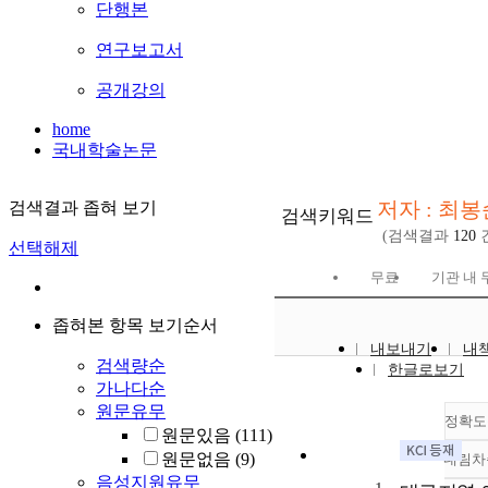
단행본
연구보고서
공개강의
home
국내학술논문
저자 : 최봉
검색결과 좁혀 보기
검색키워드
(검색결과
120
선택해제
무료
기관 내 
좁혀본 항목 보기순서
내보내기
내
검색량순
한글로보기
가나다순
원문유무
정확도
원문있음
(111)
원문없음
(9)
내림차
음성지원유무