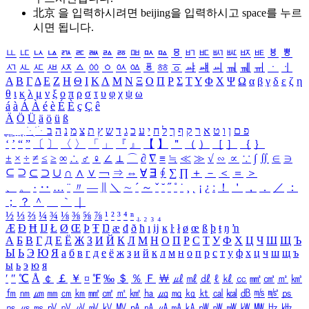
北京 을 입력하시려면
beijing
을 입력하시고 space를 누르
시면 됩니다.
ㅥ
ㅦ
ㅧ
ㅨ
ㅩ
ㅪ
ㅫ
ㅬ
ㅭ
ㅮ
ㅯ
ㅰ
ㅱ
ㅲ
ㅳ
ㅴ
ㅵ
ㅶ
ㅷ
ㅸ
ㅹ
ㅺ
ㅻ
ㅼ
ㅽ
ㅾ
ㅿ
ㆀ
ㆁ
ㆂ
ㆃ
ㆄ
ㆅ
ㆆ
ㆇ
ㆈ
ㆉ
ㆊ
ㆋ
ㆌ
ㆍ
ㆎ
Α
Β
Γ
Δ
Ε
Ζ
Η
Θ
Ι
Κ
Λ
Μ
Ν
Ξ
Ο
Π
Ρ
Σ
Τ
Υ
Φ
Χ
Ψ
Ω
α
β
γ
δ
ε
ζ
η
θ
ι
κ
λ
μ
ν
ξ
ο
π
ρ
σ
τ
υ
φ
χ
ψ
ω
á
à
Á
À
é
è
É
È
ç
Ç
ê
Ä
Ö
Ü
ä
ö
ü
ß
ְ
ֳ
ֲ
ֱ
ָ
ַ
ֵ
ֶ
ִ
ֹ
ּ
ֻ
ׂ
ׁ
ּ
ב
ה
נ
מ
צ
ת
ץ
ש
ד
ג
כ
ע
י
ח
ל
ך
ף
ק
ר
א
ט
ו
ן
ם
פ
‘
’
“
”
〔
〕
〈
〉
「
」
『
』
【
】
＂
（
）
［
］
｛
｝
±
×
÷
≠
≤
≥
∞
∴
♂
♀
∠
⊥
⌒
∂
∇
≡
≒
≪
≫
√
∽
∝
∵
∫
∬
∈
∋
⊆
⊇
⊂
⊃
∪
∩
∧
∨
￢
⇒
⇔
∀
∃
∮
∑
∏
＋
－
＜
＝
＞
、
。
·
‥
…
¨
〃
―
∥
＼
∼
´
～
ˇ
˘
˝
˚
˙
¸
˛
¡
¿
ː
！
＇
，
．
／
：
；
？
＾
＿
｀
｜
½
⅓
⅔
¼
¾
⅛
⅜
⅝
⅞
¹
²
³
⁴
ⁿ
₁
₂
₃
₄
Æ
Ð
Ħ
Ĳ
Ł
Ø
Œ
Þ
Ŧ
Ŋ
æ
đ
ð
ħ
ı
ĳ
ĸ
ŀ
ł
ø
œ
ß
þ
ŧ
ŋ
ŉ
А
Б
В
Г
Д
Е
Ё
Ж
З
И
Й
К
Л
М
Н
О
П
Р
С
Т
У
Ф
Х
Ц
Ч
Ш
Щ
Ъ
Ы
Ь
Э
Ю
Я
а
б
в
г
д
е
ё
ж
з
и
й
к
л
м
н
о
п
р
с
т
у
ф
х
ц
ч
ш
щ
ъ
ы
ь
э
ю
я
′
″
℃
Å
￠
￡
￥
¤
℉
‰
＄
％
Ｆ
￦
㎕
㎖
㎗
ℓ
㎘
㏄
㎣
㎤
㎥
㎦
㎙
㎚
㎛
㎜
㎝
㎞
㎟
㎠
㎡
㎢
㏊
㎍
㎎
㎏
㏏
㎈
㎉
㏈
㎧
㎨
㎰
㎱
㎲
㎳
㎴
㎵
㎶
㎷
㎸
㎹
㎀
㎁
㎂
㎃
㎄
㎺
㎻
㎽
㎾
㎿
㎐
㎑