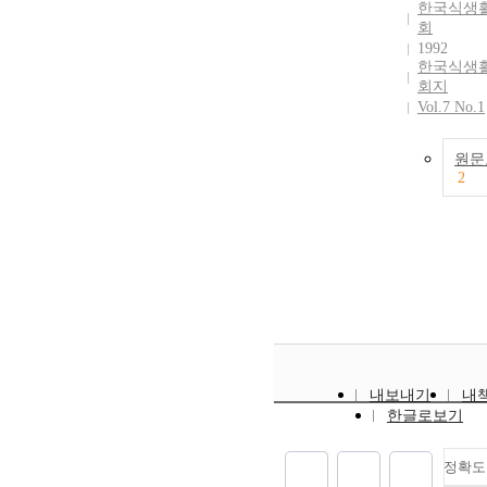
한국식생
본 연구는 고
growth rate wa
회
를 둔 어머니
by weighing t
1992
행동 척도를 
tissue. Among growth
한국식생
당화하였다. 
regulators emp
회지
어머니의 진로
D (10-6M) and
Vol.7 No.1
의 구성요인을
(10-6M) were 
행동척도의 신
effective. The 
원문
당도를 검증하
increased shar
2
개발은 문항개
two to three w
사, 예비조사,
culture periods
당화의 단계를
slowed down af
어졌다. 문항
the final tissu
서 문헌연구와
after 25 days o
문을 실시하였
was about six 
어머니 139명
initial one. Eff
로 한 개방형
NAA and IAA 
문헌연구를 통해
inferior to that
의 문항을 추
Furthermore a
내보내기
내
안면타당도와
growth was obs
한글로보기
도 검토를 통하
the presence of
의 예비조사용
alone. In the presence of
성하였다. 탐
정확도
10-6M of 2, 4