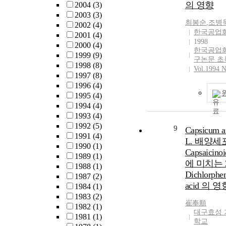
total of 139 o
의 영향
2004
(3)
major male stu
questionnaires
2003
(3)
nonnutrition m
최봉순
,
조병
career guidanc
2002
(4)
female student
한국공업
were collected
2001
(4)
nutrition majo
1998
mothers with h
2000
(4)
students were 
한국공업
children all ov
1999
(9)
164.5cm, 160
구논문 초
Korea. Some of
1998
(8)
Vol.1994 N
respectively. T
items were del
1997
(8)
average weigh
corrected base
1996
(4)
63.0kg, 55.7kg
validity and c
1995
(4)
51.1kg, and th
validity, so th
1994
(4)
value were 2.1
were obtained f
1993
(4)
and 1.990 respe
study. A pre-te
1992
(5)
9
Capsicum 
In the investig
conducted to 
1991
(4)
actual value of
L. 배양세
clarity of the i
1990
(1)
and subjective
Capsaicin
of response, a
1989
(1)
obesity, amel 
에 미치는 2.
time with 22 v
1988
(1)
were different 
Dichlorphe
At the result, 2
1987
(2)
degree of kno
and 9 sub-facto
acid 의 영
1984
(1)
about self-obes
item were deri
1983
(2)
While 8.4 perc
崔奉順
sub-factors wer
1982
(1)
students thoug
대구효성 
follows: psych
1981
(1)
themselves to 
학교
support, guida