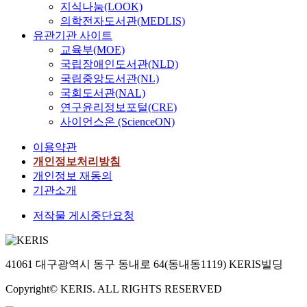
지식나눔(LOOK)
로탐색 지도’이
183㎍ of
의학전자도서관(MEDLIS)
능력 지도의 
nordihydrocaps
유관기관 사이트
‘네트워크 연결
100g dry wt. of
교육부(MOE)
보 탐색지도’, 
국립장애인도서관(NLD)
‘전문가도움 추
국립중앙도서관(NL)
다. 준거 관련
검증하기 위하
국회도서관(NAL)
능감과 부모진
연구윤리정보포털(CRE)
능감과의 상관
사이언스온 (ScienceON)
인하였다. 연
이용약관
과 추후연구에
가 이루어졌다
개인정보처리방침
개인정보 재동의
기관소개
저작물 게시중단요청
41061 대구광역시 동구 동내로 64(동내동1119) KERIS빌딩
Copyright© KERIS. ALL RIGHTS RESERVED