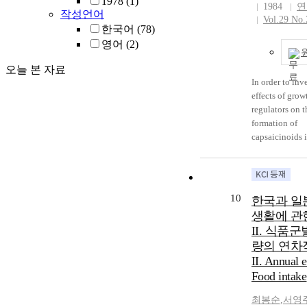
1978
(1)
weight, 26.9 pe
1984
연
overcoming ca
작성언어
Vol.29 No.
female student
decision diffic
한국어
(78)
themselves to 
advice initiate
영어
(2)
overweighty in
parents, guidan
normal group. 
exploration, a
오늘 본 자료
the student ha
guidance on se
In order to inv
interests in nut
career explorat
effects of grow
However, most
network conne
regulators on t
did not pay e
guidance on ca
formation of
attention to the
information ex
capsaicinoids i
They acknowle
learning guida
capsicum annu
meals were uns
pursuing profe
tissues were cu
in spite of thei
help. The C
the Linsmaier
in nutrition, a
was significant
RM 1964 med
10
strong desire 
한국과 일
to parents self
containing var
the contents of
생활에 관한
and parents car
growth regulat
meals. 4. The 
II. 식품
guidance self-e
Production of
have taken nut
량의 연차
confirming crit
capsaicinoids 
course recorde
related validity
II. Annual 
culture was mo
food habit scor
limitations, fu
gas chromatog
Food intake
others.
research, impli
spectrometry 
this study were
최봉순
,
서영
fragmentograph