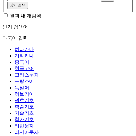
상세검색
결과 내 재검색
인기 검색어
다국어 입력
히라가나
가타카나
중국어
한글고어
그리스문자
프랑스어
독일어
히브리어
괄호기호
학술기호
기술기호
첨자기호
라틴문자
러시아문자