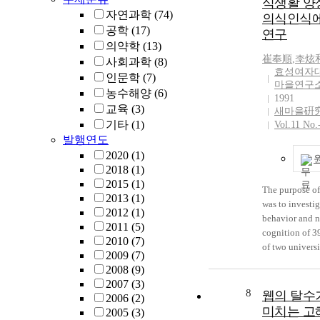
식생활 양
students were 
자연과학
(74)
의식인식에
was that the ro
공학
(17)
연구
mothers had b
의약학
(13)
considered as 
崔奉順
,
李炫
사회과학
(8)
critical factors
효성여자
인문학
(7)
children’s care
마을연구
농수해양
(6)
The research q
1991
교육
(3)
this study were
새마을硏
기타
(1)
follows: (1) Wh
Vol.11 No.
important fact
발행연도
affect mothers’
2020
(1)
guidance behav
2018
(1)
their children?
2015
(1)
The purpose of
are the reliabil
2013
(1)
was to investi
validity of the
2012
(1)
behavior and n
CGBS-MHC w
2011
(5)
cognition of 3
developed thr
2010
(7)
of two universi
following steps
2009
(7)
kyung-Buk reg
review, open-
2008
(9)
6th to 20th of
question survey
2007
(3)
1991. The resul
8
웹의 탈수
study, pre-test
2006
(2)
follows : 1. Th
validation of t
미치는 고
2005
(3)
height of non-