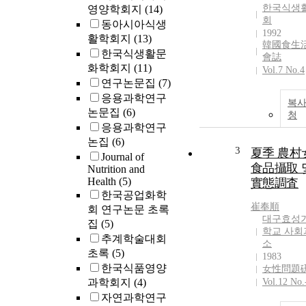
한국식생
영양학회지
(14)
회
동아시아식생
1992
활학회지
(13)
韓國食生
한국식생활문
會誌
화학회지
(11)
Vol.7 No.4
연구논문집
(7)
응용과학연구
복사
논문집
(6)
청
응용과학연구
논집
(6)
3
夏季 農村
Journal of
食品攝取 
Nutrition and
Health
(5)
實態調査
한국공업화학
崔奉順
회 연구논문 초록
대구효성
집
(5)
학교 사
추계학술대회
소
초록
(5)
1983
한국식품영양
女性問題
과학회지
(4)
Vol.12 No.
자연과학연구