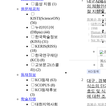
1
대구지역 
10개씩
음성 지원
(1)
의 체형인
원문제공처
조회
절 지향도
KISTI(ScienceON)
최봉순
,
최수
(56)
대한가정
누리미디어
1998
(DBpia)
(44)
Human Eco
Research(
한국학술정보
Vol.36 No.
(KISS)
(31)
KERIS(RISS)
(18)
한국연구재단
(KCI)
(8)
복사
교보문고(스콜
청
라)
(2)
등재정보
KCI등재
(63)
2
대구 . 경
SCOPUS
(8)
식소의 단
KCI등재후보
호도 및 
(3)
에 대한 
학술지명
대한지역사회
최봉순
,
박윤