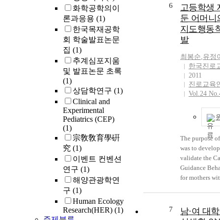
6
고등학생 
화학공학의이
둔 어머니
론과응용
(1)
지도행동척
한국목재공학
발
회 학술발표논문
집
(1)
최봉순
,
유정
추계심포지움
한국진로
및 발표논문 초록
2011
(1)
진로교육
상담학연구
(1)
Vol.24 No.
Clinical and
Experimental
Pediatrics (CEP)
(1)
宗敎敎育學硏
The purpose of
究
(1)
was to develo
validate the Ca
이벤트 컨벤션
Guidance Beha
연구
(1)
for mothers wi
해양관광학연
school aged
구
(1)
children(CGB
Human Ecology
The reason wh
7
Research(HER)
(1)
남·여 대
with high scho
주제분류