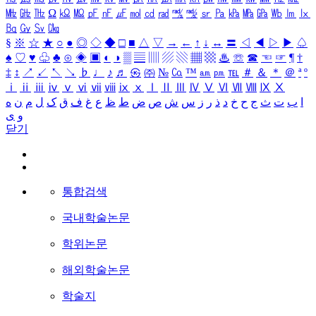
㎒
㎓
㎔
Ω
㏀
㏁
㎊
㎋
㎌
㏖
㏅
㎭
㎮
㎯
㏛
㎩
㎪
㎫
㎬
㏝
㏐
㏓
㏃
㏉
㏜
㏆
§
※
☆
★
○
●
◎
◇
◆
□
■
△
▽
→
←
↑
↓
↔
〓
◁
◀
▷
▶
♤
♠
♡
♥
♧
♣
⊙
◈
▣
◐
◑
▒
▤
▥
▨
▧
▦
▩
♨
☏
☎
☜
☞
¶
†
‡
↕
↗
↙
↖
↘
♭
♩
♪
♬
㉿
㈜
№
㏇
™
㏂
㏘
℡
＃
＆
＊
＠
ª
º
ⅰ
ⅱ
ⅲ
ⅳ
ⅴ
ⅵ
ⅶ
ⅷ
ⅸ
ⅹ
Ⅰ
Ⅱ
Ⅲ
Ⅳ
Ⅴ
Ⅵ
Ⅶ
Ⅷ
Ⅸ
Ⅹ
ا
ب
ت
ث
ج
ح
خ
د
ذ
ر
ز
س
ش
ص
ض
ط
ظ
ع
غ
ف
ق
ک
ل
م
ن
ه
و
ی
닫기
통합검색
국내학술논문
학위논문
해외학술논문
학술지