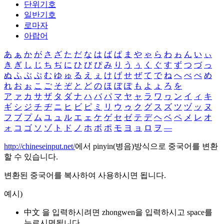
단위기호
일반기호
로마자
아랍어
あ
ぁ
か
が
さ
ざ
た
だ
な
は
ば
ぱ
ま
や
ゃ
ら
わ
ゎ
ん
い
ぃ
き
ぎ
し
じ
ち
ぢ
に
ひ
び
ぴ
み
り
う
ぅ
く
ぐ
す
ず
つ
づ
っ
ぬ
ふ
ぶ
ぷ
む
ゆ
ゅ
る
え
ぇ
け
げ
せ
ぜ
て
で
ね
へ
べ
ぺ
め
れ
お
ぉ
こ
ご
そ
ぞ
と
ど
の
ほ
ぼ
ぽ
も
よ
ょ
ろ
を
ア
ァ
カ
サ
ザ
タ
ダ
ナ
ハ
バ
パ
マ
ヤ
ャ
ラ
ワ
ヮ
ン
イ
ィ
キ
ギ
シ
ジ
チ
ヂ
ニ
ヒ
ビ
ピ
ミ
リ
ウ
ゥ
ク
グ
ス
ズ
ツ
ヅ
ッ
ヌ
フ
ブ
プ
ム
ユ
ュ
ル
エ
ェ
ケ
ゲ
セ
ゼ
テ
デ
ヘ
ベ
ペ
メ
レ
オ
ォ
コ
ゴ
ソ
ゾ
ト
ド
ノ
ホ
ボ
ポ
モ
ヨ
ョ
ロ
ヲ
―
http://chineseinput.net/
에서 pinyin(병음)방식으로 중국어를 변환
할 수 있습니다.
변환된 중국어를 복사하여 사용하시면 됩니다.
예시)
中文 을 입력하시려면
zhongwen
을 입력하시고 space를
누르시면됩니다.