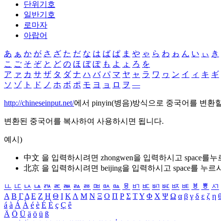
단위기호
일반기호
로마자
아랍어
あ
ぁ
か
が
さ
ざ
た
だ
な
は
ば
ぱ
ま
や
ゃ
ら
わ
ゎ
ん
い
ぃ
き
こ
ご
そ
ぞ
と
ど
の
ほ
ぼ
ぽ
も
よ
ょ
ろ
を
ア
ァ
カ
サ
ザ
タ
ダ
ナ
ハ
バ
パ
マ
ヤ
ャ
ラ
ワ
ヮ
ン
イ
ィ
キ
ギ
ソ
ゾ
ト
ド
ノ
ホ
ボ
ポ
モ
ヨ
ョ
ロ
ヲ
―
http://chineseinput.net/
에서 pinyin(병음)방식으로 중국어를 변환
변환된 중국어를 복사하여 사용하시면 됩니다.
예시)
中文 을 입력하시려면
zhongwen
을 입력하시고 space를
北京 을 입력하시려면
beijing
을 입력하시고 space를 누르
ㅥ
ㅦ
ㅧ
ㅨ
ㅩ
ㅪ
ㅫ
ㅬ
ㅭ
ㅮ
ㅯ
ㅰ
ㅱ
ㅲ
ㅳ
ㅴ
ㅵ
ㅶ
ㅷ
ㅸ
ㅹ
ㅺ
Α
Β
Γ
Δ
Ε
Ζ
Η
Θ
Ι
Κ
Λ
Μ
Ν
Ξ
Ο
Π
Ρ
Σ
Τ
Υ
Φ
Χ
Ψ
Ω
α
β
γ
δ
ε
ζ
η
á
à
Á
À
é
è
É
È
ç
Ç
ê
Ä
Ö
Ü
ä
ö
ü
ß