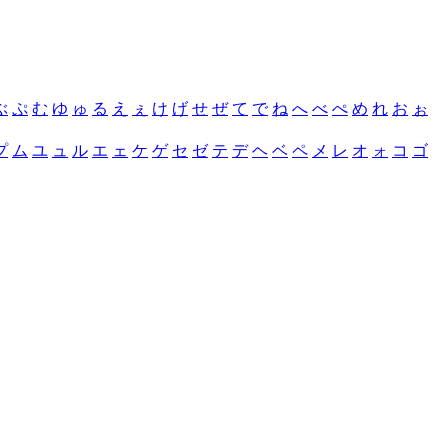
ぶ
ぷ
む
ゆ
ゅ
る
え
ぇ
け
げ
せ
ぜ
て
で
ね
へ
べ
ぺ
め
れ
お
ぉ
プ
ム
ユ
ュ
ル
エ
ェ
ケ
ゲ
セ
ゼ
テ
デ
ヘ
ベ
ペ
メ
レ
オ
ォ
コ
ゴ