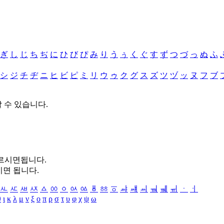
ぎ
し
じ
ち
ぢ
に
ひ
び
ぴ
み
り
う
ぅ
く
ぐ
す
ず
つ
づ
っ
ぬ
ふ
シ
ジ
チ
ヂ
ニ
ヒ
ビ
ピ
ミ
リ
ウ
ゥ
ク
グ
ス
ズ
ツ
ヅ
ッ
ヌ
フ
ブ
할 수 있습니다.
누르시면됩니다.
시면 됩니다.
ㅻ
ㅼ
ㅽ
ㅾ
ㅿ
ㆀ
ㆁ
ㆂ
ㆃ
ㆄ
ㆅ
ㆆ
ㆇ
ㆈ
ㆉ
ㆊ
ㆋ
ㆌ
ㆍ
ㆎ
θ
ι
κ
λ
μ
ν
ξ
ο
π
ρ
σ
τ
υ
φ
χ
ψ
ω