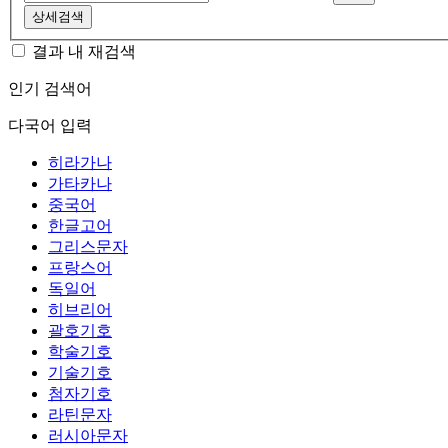
상세검색
결과 내 재검색
인기 검색어
다국어 입력
히라가나
가타카나
중국어
한글고어
그리스문자
프랑스어
독일어
히브리어
괄호기호
학술기호
기술기호
첨자기호
라틴문자
러시아문자