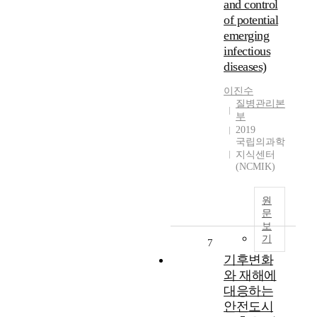
and control
of potential
emerging
infectious
diseases)
이진수
질병관리본
부
2019
국립의과학
지식센터
(NCMIK)
원
문
보
기
7
기후변화
와 재해에
대응하는
안전도시