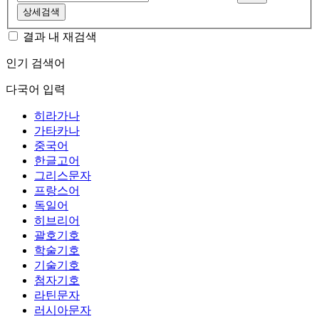
상세검색
결과 내 재검색
인기 검색어
다국어 입력
히라가나
가타카나
중국어
한글고어
그리스문자
프랑스어
독일어
히브리어
괄호기호
학술기호
기술기호
첨자기호
라틴문자
러시아문자