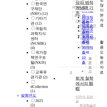
로
정확도
성의 법적
한국연
많
순
10개씩 출력
개념과 기
구재단
내림차순
이
인기도
준
(NRF)
(12)
본
순
조회
10개씩
기타기
자
연도순
이진수
출력
관
(12)
료
제목순
한국법제연
20개씩
국립의
구원
저자순
출력
과학지식
2020
발행기
30개씩
센터
국가정책연
관순
활
출력
구포털
(NCMIK)
용
(NKIS)
50개씩
(4)
도
국가정
출력
높
책연구포
100개씩
원
은
털(NKIS)
출력
문
자
(3)
보
기
교육유
료
2
관기관
(2)
퇴계 철학
에서의 餘
dCollection
暇
(1)
발행연도
이진수
,
김성
2025
길
(2)
한국학술진