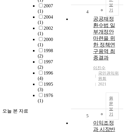
보
2007
기
(1)
4
2004
공공재정
(1)
환수법 일
2002
부개정안
(1)
마련을 위
2000
한 정책연
(1)
1998
구용역 최
(2)
종결과
1997
(2)
이진수
1996
국민권익위
(4)
원회
1995
2021
(3)
1976
원
(1)
문
보
오늘 본 자료
기
5
이익조정
과 시장반