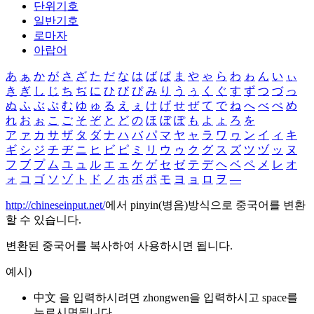
단위기호
일반기호
로마자
아랍어
あ
ぁ
か
が
さ
ざ
た
だ
な
は
ば
ぱ
ま
や
ゃ
ら
わ
ゎ
ん
い
ぃ
き
ぎ
し
じ
ち
ぢ
に
ひ
び
ぴ
み
り
う
ぅ
く
ぐ
す
ず
つ
づ
っ
ぬ
ふ
ぶ
ぷ
む
ゆ
ゅ
る
え
ぇ
け
げ
せ
ぜ
て
で
ね
へ
べ
ぺ
め
れ
お
ぉ
こ
ご
そ
ぞ
と
ど
の
ほ
ぼ
ぽ
も
よ
ょ
ろ
を
ア
ァ
カ
サ
ザ
タ
ダ
ナ
ハ
バ
パ
マ
ヤ
ャ
ラ
ワ
ヮ
ン
イ
ィ
キ
ギ
シ
ジ
チ
ヂ
ニ
ヒ
ビ
ピ
ミ
リ
ウ
ゥ
ク
グ
ス
ズ
ツ
ヅ
ッ
ヌ
フ
ブ
プ
ム
ユ
ュ
ル
エ
ェ
ケ
ゲ
セ
ゼ
テ
デ
ヘ
ベ
ペ
メ
レ
オ
ォ
コ
ゴ
ソ
ゾ
ト
ド
ノ
ホ
ボ
ポ
モ
ヨ
ョ
ロ
ヲ
―
http://chineseinput.net/
에서 pinyin(병음)방식으로 중국어를 변환
할 수 있습니다.
변환된 중국어를 복사하여 사용하시면 됩니다.
예시)
中文 을 입력하시려면
zhongwen
을 입력하시고 space를
누르시면됩니다.