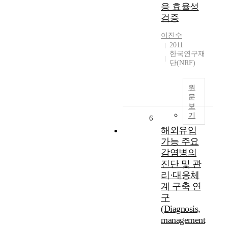
응 효율성
검증
이진수
2011
한국연구재
단(NRF)
원
문
보
기
6
해외유입
가능 주요
감염병의
진단 및 관
리·대응체
계 구축 연
구
(Diagnosis,
management