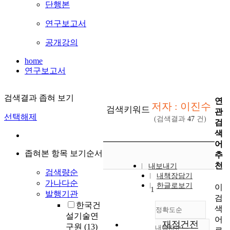
단행본
연구보고서
공개강의
home
연구보고서
검색결과 좁혀 보기
연
저자 : 이진수
검색키워드
관
선택해제
(검색결과
47
건)
검
색
어
좁혀본 항목 보기순서
추
천
내보내기
검색량순
내책장담기
가나다순
한글로보기
이
1
발행기관
검
한국건
색
정확도순
설기술연
어
재정건전
구원
(13)
내림차순