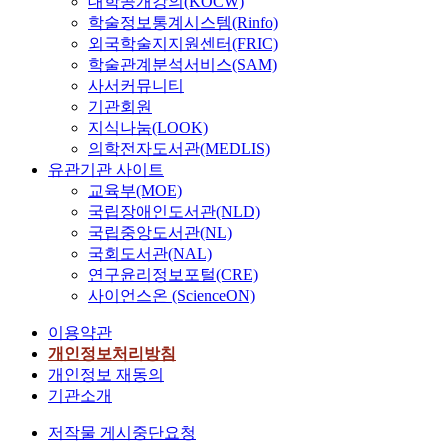
대학공개강의(KOCW)
학술정보통계시스템(Rinfo)
외국학술지지원센터(FRIC)
학술관계분석서비스(SAM)
사서커뮤니티
기관회원
지식나눔(LOOK)
의학전자도서관(MEDLIS)
유관기관 사이트
교육부(MOE)
국립장애인도서관(NLD)
국립중앙도서관(NL)
국회도서관(NAL)
연구윤리정보포털(CRE)
사이언스온 (ScienceON)
이용약관
개인정보처리방침
개인정보 재동의
기관소개
저작물 게시중단요청