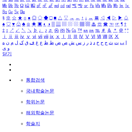
㎒
㎓
㎔
Ω
㏀
㏁
㎊
㎋
㎌
㏖
㏅
㎭
㎮
㎯
㏛
㎩
㎪
㎫
㎬
㏝
㏐
㏓
㏃
㏉
㏜
㏆
§
※
☆
★
○
●
◎
◇
◆
□
■
△
▽
→
←
↑
↓
↔
〓
◁
◀
▷
▶
♤
♠
♡
♥
♧
♣
⊙
◈
▣
◐
◑
▒
▤
▥
▨
▧
▦
▩
♨
☏
☎
☜
☞
¶
†
‡
↕
↗
↙
↖
↘
♭
♩
♪
♬
㉿
㈜
№
㏇
™
㏂
㏘
℡
＃
＆
＊
＠
ª
º
ⅰ
ⅱ
ⅲ
ⅳ
ⅴ
ⅵ
ⅶ
ⅷ
ⅸ
ⅹ
Ⅰ
Ⅱ
Ⅲ
Ⅳ
Ⅴ
Ⅵ
Ⅶ
Ⅷ
Ⅸ
Ⅹ
ا
ب
ت
ث
ج
ح
خ
د
ذ
ر
ز
س
ش
ص
ض
ط
ظ
ع
غ
ف
ق
ک
ل
م
ن
ه
و
ی
닫기
통합검색
국내학술논문
학위논문
해외학술논문
학술지