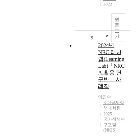
2022
원
문
보
기
9
2024년
NRC 러닝
랩(Learning
Lab)「NRC
AI활용 연
구반」 사
례집
이진수
KDI국제정
책대학원
2025
국가정책연
구포털
(NKIS)