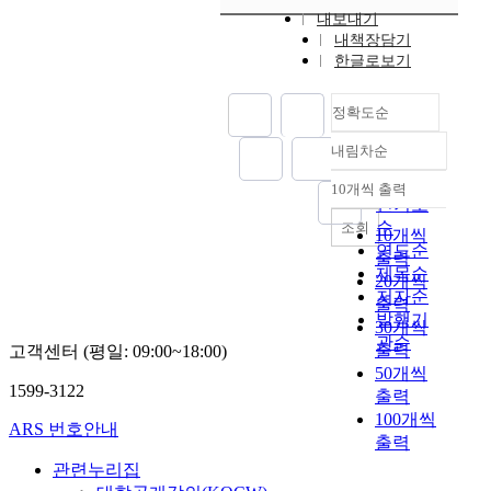
내보내기
내책장담기
한글로보기
정확도순
내림차순
정확도
순
10개씩 출력
내림차순
인기도
순
조회
10개씩
연도순
출력
제목순
20개씩
저자순
출력
발행기
30개씩
관순
출력
고객센터 (평일: 09:00~18:00)
50개씩
1599-3122
출력
100개씩
ARS 번호안내
출력
관련누리집