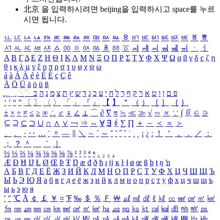
北京 을 입력하시려면
beijing
을 입력하시고 space를 누르
시면 됩니다.
ㅥ
ㅦ
ㅧ
ㅨ
ㅩ
ㅪ
ㅫ
ㅬ
ㅭ
ㅮ
ㅯ
ㅰ
ㅱ
ㅲ
ㅳ
ㅴ
ㅵ
ㅶ
ㅷ
ㅸ
ㅹ
ㅺ
ㅻ
ㅼ
ㅽ
ㅾ
ㅿ
ㆀ
ㆁ
ㆂ
ㆃ
ㆄ
ㆅ
ㆆ
ㆇ
ㆈ
ㆉ
ㆊ
ㆋ
ㆌ
ㆍ
ㆎ
Α
Β
Γ
Δ
Ε
Ζ
Η
Θ
Ι
Κ
Λ
Μ
Ν
Ξ
Ο
Π
Ρ
Σ
Τ
Υ
Φ
Χ
Ψ
Ω
α
β
γ
δ
ε
ζ
η
θ
ι
κ
λ
μ
ν
ξ
ο
π
ρ
σ
τ
υ
φ
χ
ψ
ω
á
à
Á
À
é
è
É
È
ç
Ç
ê
Ä
Ö
Ü
ä
ö
ü
ß
ְ
ֳ
ֲ
ֱ
ָ
ַ
ֵ
ֶ
ִ
ֹ
ּ
ֻ
ׂ
ׁ
ּ
ב
ה
נ
מ
צ
ת
ץ
ש
ד
ג
כ
ע
י
ח
ל
ך
ף
ק
ר
א
ט
ו
ן
ם
פ
‘
’
“
”
〔
〕
〈
〉
「
」
『
』
【
】
＂
（
）
［
］
｛
｝
±
×
÷
≠
≤
≥
∞
∴
♂
♀
∠
⊥
⌒
∂
∇
≡
≒
≪
≫
√
∽
∝
∵
∫
∬
∈
∋
⊆
⊇
⊂
⊃
∪
∩
∧
∨
￢
⇒
⇔
∀
∃
∮
∑
∏
＋
－
＜
＝
＞
、
。
·
‥
…
¨
〃
―
∥
＼
∼
´
～
ˇ
˘
˝
˚
˙
¸
˛
¡
¿
ː
！
＇
，
．
／
：
；
？
＾
＿
｀
｜
½
⅓
⅔
¼
¾
⅛
⅜
⅝
⅞
¹
²
³
⁴
ⁿ
₁
₂
₃
₄
Æ
Ð
Ħ
Ĳ
Ł
Ø
Œ
Þ
Ŧ
Ŋ
æ
đ
ð
ħ
ı
ĳ
ĸ
ŀ
ł
ø
œ
ß
þ
ŧ
ŋ
ŉ
А
Б
В
Г
Д
Е
Ё
Ж
З
И
Й
К
Л
М
Н
О
П
Р
С
Т
У
Ф
Х
Ц
Ч
Ш
Щ
Ъ
Ы
Ь
Э
Ю
Я
а
б
в
г
д
е
ё
ж
з
и
й
к
л
м
н
о
п
р
с
т
у
ф
х
ц
ч
ш
щ
ъ
ы
ь
э
ю
я
′
″
℃
Å
￠
￡
￥
¤
℉
‰
＄
％
Ｆ
￦
㎕
㎖
㎗
ℓ
㎘
㏄
㎣
㎤
㎥
㎦
㎙
㎚
㎛
㎜
㎝
㎞
㎟
㎠
㎡
㎢
㏊
㎍
㎎
㎏
㏏
㎈
㎉
㏈
㎧
㎨
㎰
㎱
㎲
㎳
㎴
㎵
㎶
㎷
㎸
㎹
㎀
㎁
㎂
㎃
㎄
㎺
㎻
㎽
㎾
㎿
㎐
㎑