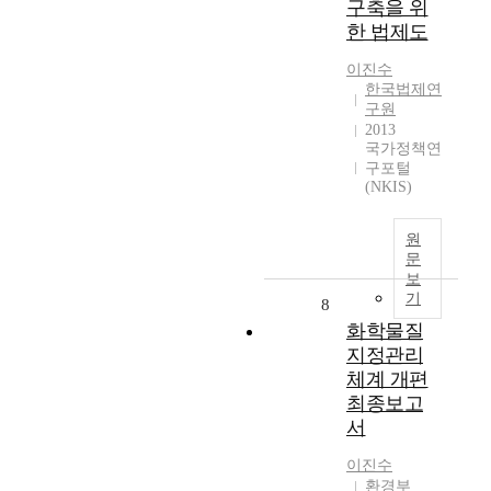
구축을 위
한 법제도
이진수
한국법제연
구원
2013
국가정책연
구포털
(NKIS)
원
문
보
기
8
화학물질
지정관리
체계 개편
최종보고
서
이진수
환경부