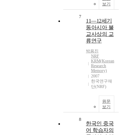
보기
7
11―12세기
동아시아 불
교사상의 교
류연구
박용진
NRF
KRM(Korean
Research
Memory)
2007
한국연구재
단(NRF)
원문
보기
8
한국인 중국
어 학습자의