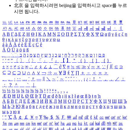
北京 을 입력하시려면
beijing
을 입력하시고 space를 누르
시면 됩니다.
ㅥ
ㅦ
ㅧ
ㅨ
ㅩ
ㅪ
ㅫ
ㅬ
ㅭ
ㅮ
ㅯ
ㅰ
ㅱ
ㅲ
ㅳ
ㅴ
ㅵ
ㅶ
ㅷ
ㅸ
ㅹ
ㅺ
ㅻ
ㅼ
ㅽ
ㅾ
ㅿ
ㆀ
ㆁ
ㆂ
ㆃ
ㆄ
ㆅ
ㆆ
ㆇ
ㆈ
ㆉ
ㆊ
ㆋ
ㆌ
ㆍ
ㆎ
Α
Β
Γ
Δ
Ε
Ζ
Η
Θ
Ι
Κ
Λ
Μ
Ν
Ξ
Ο
Π
Ρ
Σ
Τ
Υ
Φ
Χ
Ψ
Ω
α
β
γ
δ
ε
ζ
η
θ
ι
κ
λ
μ
ν
ξ
ο
π
ρ
σ
τ
υ
φ
χ
ψ
ω
á
à
Á
À
é
è
É
È
ç
Ç
ê
Ä
Ö
Ü
ä
ö
ü
ß
ְ
ֳ
ֲ
ֱ
ָ
ַ
ֵ
ֶ
ִ
ֹ
ּ
ֻ
ׂ
ׁ
ּ
ב
ה
נ
מ
צ
ת
ץ
ש
ד
ג
כ
ע
י
ח
ל
ך
ף
ק
ר
א
ט
ו
ן
ם
פ
‘
’
“
”
〔
〕
〈
〉
「
」
『
』
【
】
＂
（
）
［
］
｛
｝
±
×
÷
≠
≤
≥
∞
∴
♂
♀
∠
⊥
⌒
∂
∇
≡
≒
≪
≫
√
∽
∝
∵
∫
∬
∈
∋
⊆
⊇
⊂
⊃
∪
∩
∧
∨
￢
⇒
⇔
∀
∃
∮
∑
∏
＋
－
＜
＝
＞
、
。
·
‥
…
¨
〃
―
∥
＼
∼
´
～
ˇ
˘
˝
˚
˙
¸
˛
¡
¿
ː
！
＇
，
．
／
：
；
？
＾
＿
｀
｜
½
⅓
⅔
¼
¾
⅛
⅜
⅝
⅞
¹
²
³
⁴
ⁿ
₁
₂
₃
₄
Æ
Ð
Ħ
Ĳ
Ł
Ø
Œ
Þ
Ŧ
Ŋ
æ
đ
ð
ħ
ı
ĳ
ĸ
ŀ
ł
ø
œ
ß
þ
ŧ
ŋ
ŉ
А
Б
В
Г
Д
Е
Ё
Ж
З
И
Й
К
Л
М
Н
О
П
Р
С
Т
У
Ф
Х
Ц
Ч
Ш
Щ
Ъ
Ы
Ь
Э
Ю
Я
а
б
в
г
д
е
ё
ж
з
и
й
к
л
м
н
о
п
р
с
т
у
ф
х
ц
ч
ш
щ
ъ
ы
ь
э
ю
я
′
″
℃
Å
￠
￡
￥
¤
℉
‰
＄
％
Ｆ
￦
㎕
㎖
㎗
ℓ
㎘
㏄
㎣
㎤
㎥
㎦
㎙
㎚
㎛
㎜
㎝
㎞
㎟
㎠
㎡
㎢
㏊
㎍
㎎
㎏
㏏
㎈
㎉
㏈
㎧
㎨
㎰
㎱
㎲
㎳
㎴
㎵
㎶
㎷
㎸
㎹
㎀
㎁
㎂
㎃
㎄
㎺
㎻
㎽
㎾
㎿
㎐
㎑