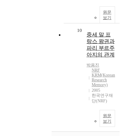
원문
보기
10
중세 말 프
랑스 왕권과
파리 부르주
아지의 관계
박용진
NRF
KRM(Korean
Research
Memory)
2005
한국연구재
단(NRF)
원문
보기