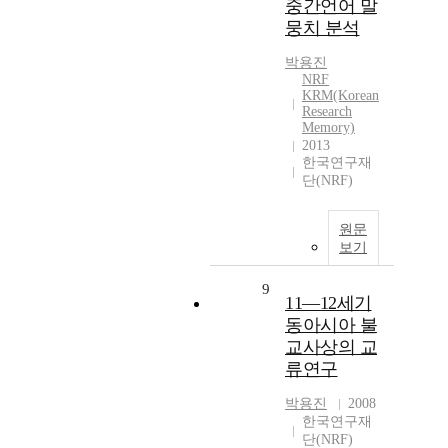
중간언어 말
뭉치 분석
박용진
NRF
KRM(Korean
Research
Memory)
2013
한국연구재
단(NRF)
원문
보기
9
11―12세기
동아시아 불
교사상의 교
류연구
박용진
2008
한국연구재
단(NRF)