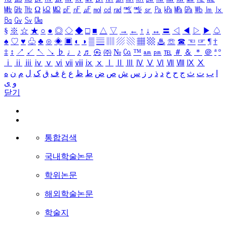
㎒
㎓
㎔
Ω
㏀
㏁
㎊
㎋
㎌
㏖
㏅
㎭
㎮
㎯
㏛
㎩
㎪
㎫
㎬
㏝
㏐
㏓
㏃
㏉
㏜
㏆
§
※
☆
★
○
●
◎
◇
◆
□
■
△
▽
→
←
↑
↓
↔
〓
◁
◀
▷
▶
♤
♠
♡
♥
♧
♣
⊙
◈
▣
◐
◑
▒
▤
▥
▨
▧
▦
▩
♨
☏
☎
☜
☞
¶
†
‡
↕
↗
↙
↖
↘
♭
♩
♪
♬
㉿
㈜
№
㏇
™
㏂
㏘
℡
＃
＆
＊
＠
ª
º
ⅰ
ⅱ
ⅲ
ⅳ
ⅴ
ⅵ
ⅶ
ⅷ
ⅸ
ⅹ
Ⅰ
Ⅱ
Ⅲ
Ⅳ
Ⅴ
Ⅵ
Ⅶ
Ⅷ
Ⅸ
Ⅹ
ا
ب
ت
ث
ج
ح
خ
د
ذ
ر
ز
س
ش
ص
ض
ط
ظ
ع
غ
ف
ق
ک
ل
م
ن
ه
و
ی
닫기
통합검색
국내학술논문
학위논문
해외학술논문
학술지