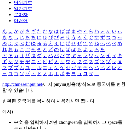
단위기호
일반기호
로마자
아랍어
あ
ぁ
か
が
さ
ざ
た
だ
な
は
ば
ぱ
ま
や
ゃ
ら
わ
ゎ
ん
い
ぃ
き
ぎ
し
じ
ち
ぢ
に
ひ
び
ぴ
み
り
う
ぅ
く
ぐ
す
ず
つ
づ
っ
ぬ
ふ
ぶ
ぷ
む
ゆ
ゅ
る
え
ぇ
け
げ
せ
ぜ
て
で
ね
へ
べ
ぺ
め
れ
お
ぉ
こ
ご
そ
ぞ
と
ど
の
ほ
ぼ
ぽ
も
よ
ょ
ろ
を
ア
ァ
カ
サ
ザ
タ
ダ
ナ
ハ
バ
パ
マ
ヤ
ャ
ラ
ワ
ヮ
ン
イ
ィ
キ
ギ
シ
ジ
チ
ヂ
ニ
ヒ
ビ
ピ
ミ
リ
ウ
ゥ
ク
グ
ス
ズ
ツ
ヅ
ッ
ヌ
フ
ブ
プ
ム
ユ
ュ
ル
エ
ェ
ケ
ゲ
セ
ゼ
テ
デ
ヘ
ベ
ペ
メ
レ
オ
ォ
コ
ゴ
ソ
ゾ
ト
ド
ノ
ホ
ボ
ポ
モ
ヨ
ョ
ロ
ヲ
―
http://chineseinput.net/
에서 pinyin(병음)방식으로 중국어를 변환
할 수 있습니다.
변환된 중국어를 복사하여 사용하시면 됩니다.
예시)
中文 을 입력하시려면
zhongwen
을 입력하시고 space를
누르시면됩니다.