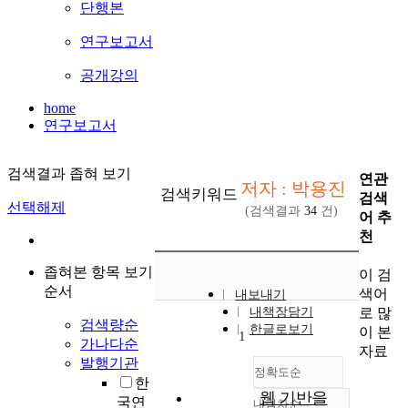
단행본
연구보고서
공개강의
home
연구보고서
검색결과 좁혀 보기
연관
저자 : 박용진
검색키워드
검색
선택해제
(검색결과
34
건)
어 추
천
좁혀본 항목 보기
이 검
순서
색어
내보내기
로 많
내책장담기
검색량순
한글로보기
이 본
1
가나다순
자료
발행기관
정확도순
한
웹 기반을
국연
내림차순