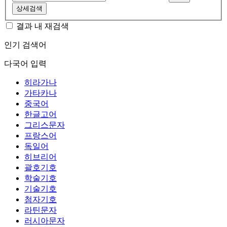
상세검색
결과 내 재검색
인기 검색어
다국어 입력
히라가나
가타카나
중국어
한글고어
그리스문자
프랑스어
독일어
히브리어
괄호기호
학술기호
기술기호
첨자기호
라틴문자
러시아문자