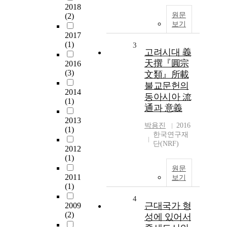
2018
원문
(2)
보기
2017
(1)
3
고려시대 義
天撰『圓宗
2016
(3)
文類』所載
불교문헌의
2014
동아시아 流
(1)
通과 意義
2013
박용진
2016
(1)
한국연구재
단(NRF)
2012
(1)
원문
2011
보기
(1)
4
근대국가 형
2009
(2)
성에 있어서