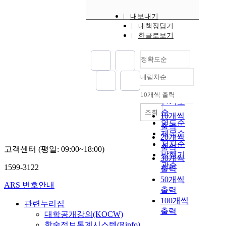
내보내기
내책장담기
한글로보기
정확도순
내림차순
정확도
순
10개씩 출력
내림차순
인기도
순
조회
10개씩
연도순
출력
제목순
20개씩
저자순
출력
고객센터 (평일: 09:00~18:00)
발행기
30개씩
관순
1599-3122
출력
50개씩
ARS 번호안내
출력
100개씩
관련누리집
출력
대학공개강의(KOCW)
학술정보통계시스템(Rinfo)