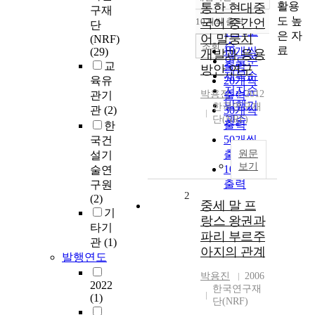
정확도
활용
통한 현대중
구재
순
도 높
10개씩 출력
국어 중간언
단
내림차순
인기도
은 자
어 말뭉치
(NRF)
순
조회
료
10개씩
(29)
개발과 응용
연도순
교
출력
방안 연구
제목순
육유
20개씩
저자순
박용진
2012
관기
출력
발행기
한국연구재
관
(2)
30개씩
단(NRF)
관순
출력
한
50개씩
국건
출력
원문
설기
보기
100개씩
술연
출력
구원
2
(2)
중세 말 프
기
랑스 왕권과
타기
파리 부르주
관
(1)
아지의 관계
발행연도
박용진
2006
2022
한국연구재
(1)
단(NRF)