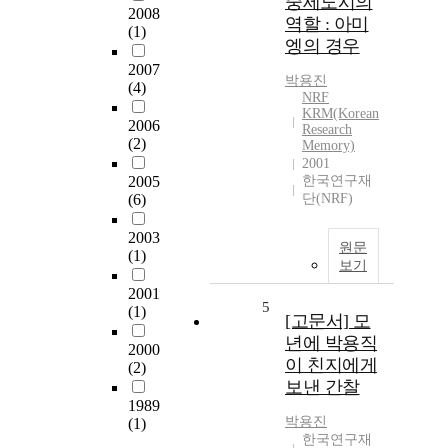
중세도시의
2008
역할 : 아미
(1)
엥의 경우
2007
박용진
(4)
NRF
KRM(Korean
2006
Research
(2)
Memory)
2001
2005
한국연구재
(6)
단(NRF)
2003
원문
(1)
보기
2001
5
(1)
[고문서] 모
년에 박용직
2000
이 친지에게
(2)
보낸 간찰
1989
박용진
(1)
한국연구재