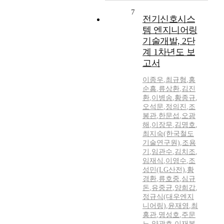
7
전기신호시스
템 엔지니어링
기술개발, 2단
계 1차년도 보
고서
이종우
,
최규형
,
홍
순흠
,
류상환
,
김진
환
,
이병송
,
황종규
,
오석문
,
정의진
,
조
봉관
,
한문섭
,
오광
해
,
이장무
,
김명호
,
최지숙(한국철도
기술연구원)
,
조용
기
,
임관수
,
김치조
,
임재식
,
이영수
,
조
성민(LG산전)
,
황
경환
,
류호중
,
심규
돈
,
유중균
,
양희갑
,
정규식(대우엔지
니어링)
,
윤재영
,
최
홍관
,
명성호
,
주문
노
,
양광호
,
이재복