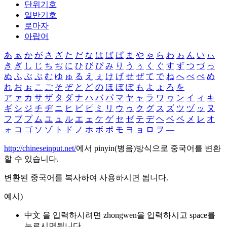
단위기호
일반기호
로마자
아랍어
あ
ぁ
か
が
さ
ざ
た
だ
な
は
ば
ぱ
ま
や
ゃ
ら
わ
ゎ
ん
い
ぃ
き
ぎ
し
じ
ち
ぢ
に
ひ
び
ぴ
み
り
う
ぅ
く
ぐ
す
ず
つ
づ
っ
ぬ
ふ
ぶ
ぷ
む
ゆ
ゅ
る
え
ぇ
け
げ
せ
ぜ
て
で
ね
へ
べ
ぺ
め
れ
お
ぉ
こ
ご
そ
ぞ
と
ど
の
ほ
ぼ
ぽ
も
よ
ょ
ろ
を
ア
ァ
カ
サ
ザ
タ
ダ
ナ
ハ
バ
パ
マ
ヤ
ャ
ラ
ワ
ヮ
ン
イ
ィ
キ
ギ
シ
ジ
チ
ヂ
ニ
ヒ
ビ
ピ
ミ
リ
ウ
ゥ
ク
グ
ス
ズ
ツ
ヅ
ッ
ヌ
フ
ブ
プ
ム
ユ
ュ
ル
エ
ェ
ケ
ゲ
セ
ゼ
テ
デ
ヘ
ベ
ペ
メ
レ
オ
ォ
コ
ゴ
ソ
ゾ
ト
ド
ノ
ホ
ボ
ポ
モ
ヨ
ョ
ロ
ヲ
―
http://chineseinput.net/
에서 pinyin(병음)방식으로 중국어를 변환
할 수 있습니다.
변환된 중국어를 복사하여 사용하시면 됩니다.
예시)
中文 을 입력하시려면
zhongwen
을 입력하시고 space를
누르시면됩니다.