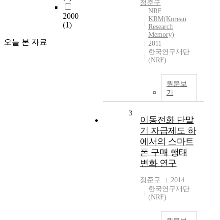
정준구
NRF
2000
KRM(Korean
(1)
Research
Memory)
오늘 본 자료
2011
한국연구재단
(NRF)
원문보
기
3
이동전화 단말
기 자급제도 하
에서의 스마트
폰 구매 행태
변화 연구
정준구
2014
한국연구재단
(NRF)