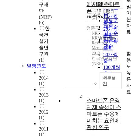
로
순
에서의 스마트
10개씩 출력
구재
내림차순
많
인기도
폰 구매 행태
단
이
순
조회
10개씩
(NRF)
변화 연구
본
연도순
(6)
출력
자
제목순
한
정준구
20개씩
료
저자순
NRF
국건
출력
KRM(Korean
발행기
설기
30개씩
Research
관순
술연
Memory)
출력
활
2012
구원
50개씩
한국연구재단
용
(1)
출력
(NRF)
발행연도
도
100개씩
높
출력
2014
원문보
은
(1)
기
자
료
2013
2
스마트폰 운영
(1)
체제 속성이 스
2012
마트폰 수용에
(1)
미치는 요인에
관한 연구
2011
(1)