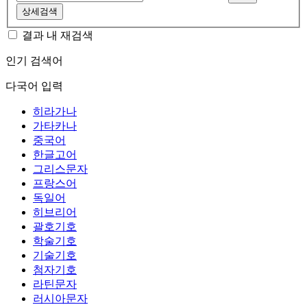
상세검색
결과 내 재검색
인기 검색어
다국어 입력
히라가나
가타카나
중국어
한글고어
그리스문자
프랑스어
독일어
히브리어
괄호기호
학술기호
기술기호
첨자기호
라틴문자
러시아문자