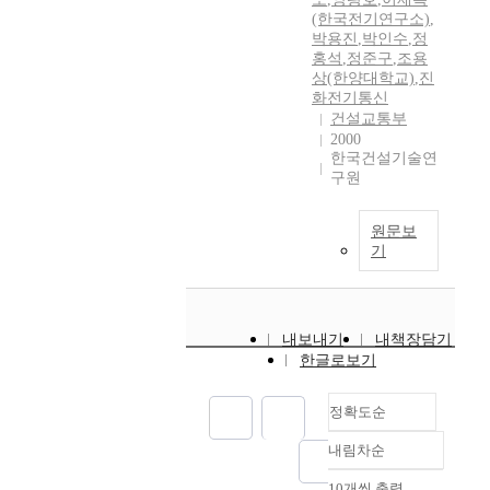
(한국전기연구소)
,
박용진
,
박인수
,
정
홍석
,
정준구
,
조용
상(한양대학교)
,
진
화전기통신
건설교통부
2000
한국건설기술연
구원
원문보
기
내보내기
내책장담기
한글로보기
정확도순
내림차순
정확도
순
10개씩 출력