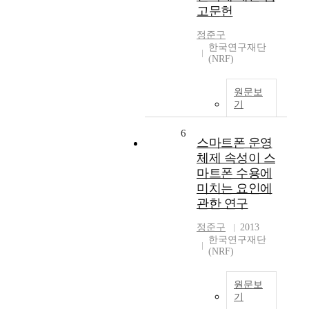
고문헌
정준구
한국연구재단
(NRF)
원문보
기
6
스마트폰 운영
체제 속성이 스
마트폰 수용에
미치는 요인에
관한 연구
정준구
2013
한국연구재단
(NRF)
원문보
기