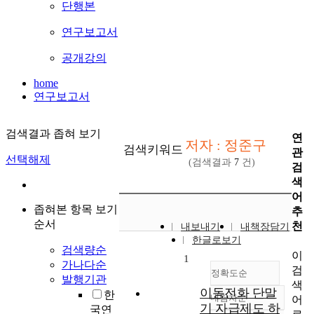
단행본
연구보고서
공개강의
home
연구보고서
검색결과 좁혀 보기
연
저자 : 정준구
검색키워드
관
선택해제
(검색결과
7
건)
검
색
어
좁혀본 항목 보기
추
순서
천
내보내기
내책장담기
한글로보기
검색량순
이
1
가나다순
검
정확도순
발행기관
색
이동전화 단말
한
내림차순
어
정확도
기 자급제도 하
국연