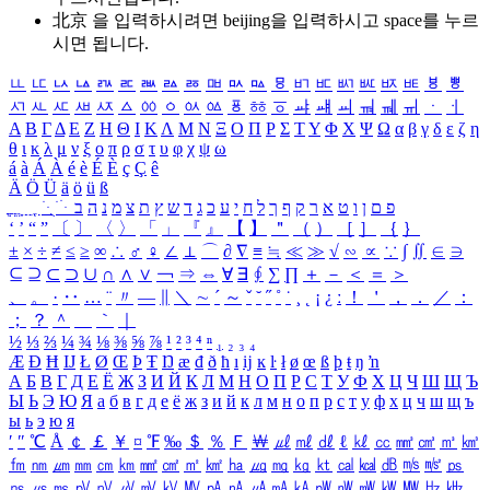
北京 을 입력하시려면
beijing
을 입력하시고 space를 누르
시면 됩니다.
ㅥ
ㅦ
ㅧ
ㅨ
ㅩ
ㅪ
ㅫ
ㅬ
ㅭ
ㅮ
ㅯ
ㅰ
ㅱ
ㅲ
ㅳ
ㅴ
ㅵ
ㅶ
ㅷ
ㅸ
ㅹ
ㅺ
ㅻ
ㅼ
ㅽ
ㅾ
ㅿ
ㆀ
ㆁ
ㆂ
ㆃ
ㆄ
ㆅ
ㆆ
ㆇ
ㆈ
ㆉ
ㆊ
ㆋ
ㆌ
ㆍ
ㆎ
Α
Β
Γ
Δ
Ε
Ζ
Η
Θ
Ι
Κ
Λ
Μ
Ν
Ξ
Ο
Π
Ρ
Σ
Τ
Υ
Φ
Χ
Ψ
Ω
α
β
γ
δ
ε
ζ
η
θ
ι
κ
λ
μ
ν
ξ
ο
π
ρ
σ
τ
υ
φ
χ
ψ
ω
á
à
Á
À
é
è
É
È
ç
Ç
ê
Ä
Ö
Ü
ä
ö
ü
ß
ְ
ֳ
ֲ
ֱ
ָ
ַ
ֵ
ֶ
ִ
ֹ
ּ
ֻ
ׂ
ׁ
ּ
ב
ה
נ
מ
צ
ת
ץ
ש
ד
ג
כ
ע
י
ח
ל
ך
ף
ק
ר
א
ט
ו
ן
ם
פ
‘
’
“
”
〔
〕
〈
〉
「
」
『
』
【
】
＂
（
）
［
］
｛
｝
±
×
÷
≠
≤
≥
∞
∴
♂
♀
∠
⊥
⌒
∂
∇
≡
≒
≪
≫
√
∽
∝
∵
∫
∬
∈
∋
⊆
⊇
⊂
⊃
∪
∩
∧
∨
￢
⇒
⇔
∀
∃
∮
∑
∏
＋
－
＜
＝
＞
、
。
·
‥
…
¨
〃
―
∥
＼
∼
´
～
ˇ
˘
˝
˚
˙
¸
˛
¡
¿
ː
！
＇
，
．
／
：
；
？
＾
＿
｀
｜
½
⅓
⅔
¼
¾
⅛
⅜
⅝
⅞
¹
²
³
⁴
ⁿ
₁
₂
₃
₄
Æ
Ð
Ħ
Ĳ
Ł
Ø
Œ
Þ
Ŧ
Ŋ
æ
đ
ð
ħ
ı
ĳ
ĸ
ŀ
ł
ø
œ
ß
þ
ŧ
ŋ
ŉ
А
Б
В
Г
Д
Е
Ё
Ж
З
И
Й
К
Л
М
Н
О
П
Р
С
Т
У
Ф
Х
Ц
Ч
Ш
Щ
Ъ
Ы
Ь
Э
Ю
Я
а
б
в
г
д
е
ё
ж
з
и
й
к
л
м
н
о
п
р
с
т
у
ф
х
ц
ч
ш
щ
ъ
ы
ь
э
ю
я
′
″
℃
Å
￠
￡
￥
¤
℉
‰
＄
％
Ｆ
￦
㎕
㎖
㎗
ℓ
㎘
㏄
㎣
㎤
㎥
㎦
㎙
㎚
㎛
㎜
㎝
㎞
㎟
㎠
㎡
㎢
㏊
㎍
㎎
㎏
㏏
㎈
㎉
㏈
㎧
㎨
㎰
㎱
㎲
㎳
㎴
㎵
㎶
㎷
㎸
㎹
㎀
㎁
㎂
㎃
㎄
㎺
㎻
㎽
㎾
㎿
㎐
㎑