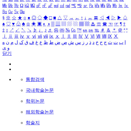
㎒
㎓
㎔
Ω
㏀
㏁
㎊
㎋
㎌
㏖
㏅
㎭
㎮
㎯
㏛
㎩
㎪
㎫
㎬
㏝
㏐
㏓
㏃
㏉
㏜
㏆
§
※
☆
★
○
●
◎
◇
◆
□
■
△
▽
→
←
↑
↓
↔
〓
◁
◀
▷
▶
♤
♠
♡
♥
♧
♣
⊙
◈
▣
◐
◑
▒
▤
▥
▨
▧
▦
▩
♨
☏
☎
☜
☞
¶
†
‡
↕
↗
↙
↖
↘
♭
♩
♪
♬
㉿
㈜
№
㏇
™
㏂
㏘
℡
＃
＆
＊
＠
ª
º
ⅰ
ⅱ
ⅲ
ⅳ
ⅴ
ⅵ
ⅶ
ⅷ
ⅸ
ⅹ
Ⅰ
Ⅱ
Ⅲ
Ⅳ
Ⅴ
Ⅵ
Ⅶ
Ⅷ
Ⅸ
Ⅹ
ا
ب
ت
ث
ج
ح
خ
د
ذ
ر
ز
س
ش
ص
ض
ط
ظ
ع
غ
ف
ق
ک
ل
م
ن
ه
و
ی
닫기
통합검색
국내학술논문
학위논문
해외학술논문
학술지