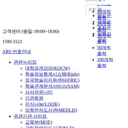
내림차순
인기도
순
조회
10개씩
연도순
출력
제목순
20개씩
저자순
출력
고객센터 (평일: 09:00~18:00)
발행기
30개씩
관순
1599-3122
출력
50개씩
ARS 번호안내
출력
100개씩
관련누리집
출력
대학공개강의(KOCW)
학술정보통계시스템(Rinfo)
외국학술지지원센터(FRIC)
학술관계분석서비스(SAM)
사서커뮤니티
기관회원
지식나눔(LOOK)
의학전자도서관(MEDLIS)
유관기관 사이트
교육부(MOE)