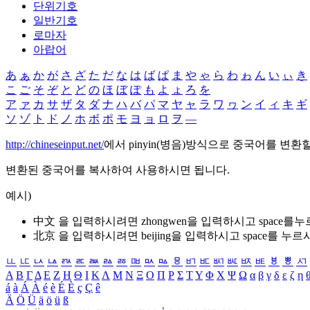
단위기호
일반기호
로마자
아랍어
あ
ぁ
か
が
さ
ざ
た
だ
な
は
ば
ぱ
ま
や
ゃ
ら
わ
ゎ
ん
い
ぃ
き
こ
ご
そ
ぞ
と
ど
の
ほ
ぼ
ぽ
も
よ
ょ
ろ
を
ア
ァ
カ
サ
ザ
タ
ダ
ナ
ハ
バ
パ
マ
ヤ
ャ
ラ
ワ
ヮ
ン
イ
ィ
キ
ギ
ソ
ゾ
ト
ド
ノ
ホ
ボ
ポ
モ
ヨ
ョ
ロ
ヲ
―
http://chineseinput.net/
에서 pinyin(병음)방식으로 중국어를 변환
변환된 중국어를 복사하여 사용하시면 됩니다.
예시)
中文 을 입력하시려면
zhongwen
을 입력하시고 space를
北京 을 입력하시려면
beijing
을 입력하시고 space를 누르
ㅥ
ㅦ
ㅧ
ㅨ
ㅩ
ㅪ
ㅫ
ㅬ
ㅭ
ㅮ
ㅯ
ㅰ
ㅱ
ㅲ
ㅳ
ㅴ
ㅵ
ㅶ
ㅷ
ㅸ
ㅹ
ㅺ
Α
Β
Γ
Δ
Ε
Ζ
Η
Θ
Ι
Κ
Λ
Μ
Ν
Ξ
Ο
Π
Ρ
Σ
Τ
Υ
Φ
Χ
Ψ
Ω
α
β
γ
δ
ε
ζ
η
á
à
Á
À
é
è
É
È
ç
Ç
ê
Ä
Ö
Ü
ä
ö
ü
ß