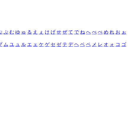
ぶ
ぷ
む
ゆ
ゅ
る
え
ぇ
け
げ
せ
ぜ
て
で
ね
へ
べ
ぺ
め
れ
お
ぉ
プ
ム
ユ
ュ
ル
エ
ェ
ケ
ゲ
セ
ゼ
テ
デ
ヘ
ベ
ペ
メ
レ
オ
ォ
コ
ゴ