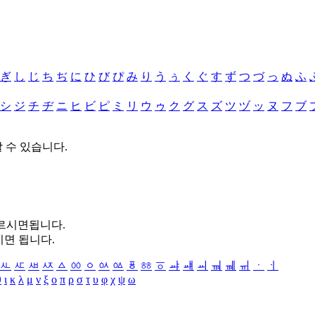
ぎ
し
じ
ち
ぢ
に
ひ
び
ぴ
み
り
う
ぅ
く
ぐ
す
ず
つ
づ
っ
ぬ
ふ
シ
ジ
チ
ヂ
ニ
ヒ
ビ
ピ
ミ
リ
ウ
ゥ
ク
グ
ス
ズ
ツ
ヅ
ッ
ヌ
フ
ブ
할 수 있습니다.
누르시면됩니다.
시면 됩니다.
ㅻ
ㅼ
ㅽ
ㅾ
ㅿ
ㆀ
ㆁ
ㆂ
ㆃ
ㆄ
ㆅ
ㆆ
ㆇ
ㆈ
ㆉ
ㆊ
ㆋ
ㆌ
ㆍ
ㆎ
θ
ι
κ
λ
μ
ν
ξ
ο
π
ρ
σ
τ
υ
φ
χ
ψ
ω