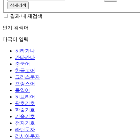
상세검색
결과 내 재검색
인기 검색어
다국어 입력
히라가나
가타카나
중국어
한글고어
그리스문자
프랑스어
독일어
히브리어
괄호기호
학술기호
기술기호
첨자기호
라틴문자
러시아문자