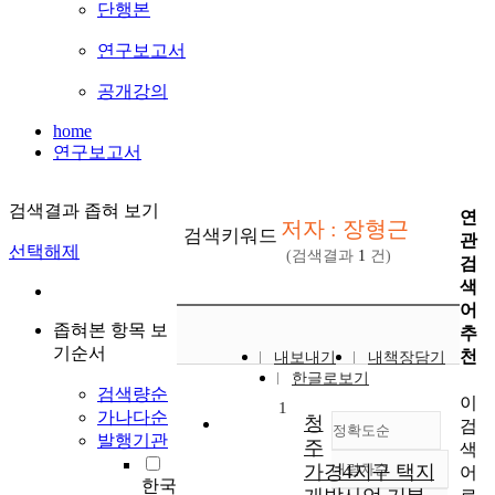
단행본
연구보고서
공개강의
home
연구보고서
검색결과 좁혀 보기
연
저자 : 장형근
검색키워드
관
선택해제
(검색결과
1
건)
검
색
어
좁혀본 항목 보
추
기순서
천
내보내기
내책장담기
한글로보기
검색량순
이
1
가나다순
청
검
정확도순
발행기관
주
색
가경4지구 택지
내림차순
어
정확도
한국