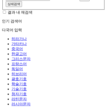
상세검색
결과 내 재검색
인기 검색어
다국어 입력
히라가나
가타카나
중국어
한글고어
그리스문자
프랑스어
독일어
히브리어
괄호기호
학술기호
기술기호
첨자기호
라틴문자
러시아문자