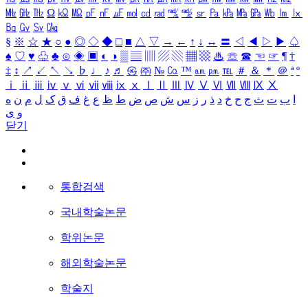
㎒
㎓
㎔
Ω
㏀
㏁
㎊
㎋
㎌
㏖
㏅
㎭
㎮
㎯
㏛
㎩
㎪
㎫
㎬
㏝
㏐
㏓
㏃
㏉
㏜
㏆
§
※
☆
★
○
●
◎
◇
◆
□
■
△
▽
→
←
↑
↓
↔
〓
◁
◀
▷
▶
♤
♠
♡
♥
♧
♣
⊙
◈
▣
◐
◑
▒
▤
▥
▨
▧
▦
▩
♨
☏
☎
☜
☞
¶
†
‡
↕
↗
↙
↖
↘
♭
♩
♪
♬
㉿
㈜
№
㏇
™
㏂
㏘
℡
＃
＆
＊
＠
ª
º
ⅰ
ⅱ
ⅲ
ⅳ
ⅴ
ⅵ
ⅶ
ⅷ
ⅸ
ⅹ
Ⅰ
Ⅱ
Ⅲ
Ⅳ
Ⅴ
Ⅵ
Ⅶ
Ⅷ
Ⅸ
Ⅹ
ا
ب
ت
ث
ج
ح
خ
د
ذ
ر
ز
س
ش
ص
ض
ط
ظ
ع
غ
ف
ق
ک
ل
م
ن
ه
و
ی
닫기
통합검색
국내학술논문
학위논문
해외학술논문
학술지