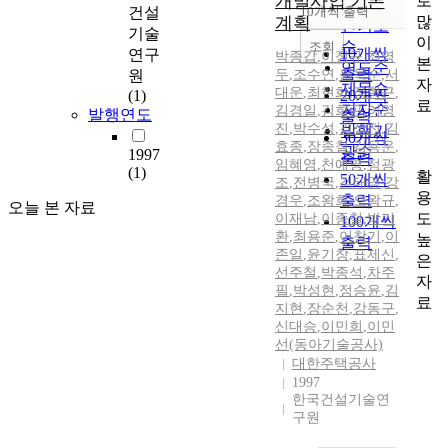
개발사업 기본
로
순
건설
10개씩 출력
내림차순
많
계획
인기도
기술
이
순
조회
10개씩
연구
박종갑
,
이정규
,
최영
본
연도순
출력
원
두
,
조수연
,
윤옥순
,
서
자
제목순
대운
,
최현화
,
장형근
,
(1)
20개씩
료
저자순
김경일
,
김희곤
,
이영
발행연도
출력
진
,
박수성
,
김성진
,
김
발행기
30개씩
효종
,
장종철
,
김용운
,
관순
1997
출력
임혜영
,
천예영
,
정광
(1)
활
50개씩
조
,
전병국
,
김태영
,
강
용
출력
경우
,
조왕희
,
오왕규
,
오늘 본 자료
도
이재남
,
이종철
,
박기
100개씩
환
,
최용준
,
이창기
,
이
높
출력
존일
,
윤기창
,
표제신
,
은
선주철
,
박종석
,
차주
자
필
,
박성현
,
정승윤
,
김
료
지현
,
장순천
,
강동구
,
신대승
,
이민희
,
이민
선(동아기술공사)
대한주택공사
1997
한국건설기술연
구원