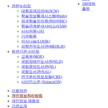
100개씩
관련누리집
출력
대학공개강의(KOCW)
학술정보통계시스템(Rinfo)
외국학술지지원센터(FRIC)
학술관계분석서비스(SAM)
사서커뮤니티
기관회원
지식나눔(LOOK)
의학전자도서관(MEDLIS)
유관기관 사이트
교육부(MOE)
국립장애인도서관(NLD)
국립중앙도서관(NL)
국회도서관(NAL)
연구윤리정보포털(CRE)
사이언스온 (ScienceON)
이용약관
개인정보처리방침
개인정보 재동의
기관소개