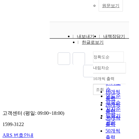
원문보기
내보내기
내책장담기
한글로보기
정확도순
내림차순
정확도
순
10개씩 출력
내림차순
인기도
순
조회
10개씩
연도순
출력
제목순
20개씩
저자순
출력
고객센터 (평일: 09:00~18:00)
발행기
30개씩
관순
1599-3122
출력
50개씩
ARS 번호안내
출력