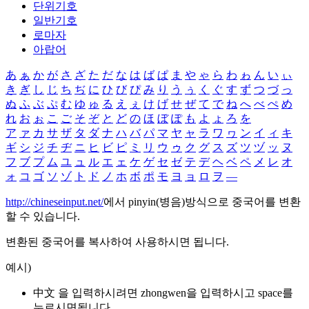
단위기호
일반기호
로마자
아랍어
あ
ぁ
か
が
さ
ざ
た
だ
な
は
ば
ぱ
ま
や
ゃ
ら
わ
ゎ
ん
い
ぃ
き
ぎ
し
じ
ち
ぢ
に
ひ
び
ぴ
み
り
う
ぅ
く
ぐ
す
ず
つ
づ
っ
ぬ
ふ
ぶ
ぷ
む
ゆ
ゅ
る
え
ぇ
け
げ
せ
ぜ
て
で
ね
へ
べ
ぺ
め
れ
お
ぉ
こ
ご
そ
ぞ
と
ど
の
ほ
ぼ
ぽ
も
よ
ょ
ろ
を
ア
ァ
カ
サ
ザ
タ
ダ
ナ
ハ
バ
パ
マ
ヤ
ャ
ラ
ワ
ヮ
ン
イ
ィ
キ
ギ
シ
ジ
チ
ヂ
ニ
ヒ
ビ
ピ
ミ
リ
ウ
ゥ
ク
グ
ス
ズ
ツ
ヅ
ッ
ヌ
フ
ブ
プ
ム
ユ
ュ
ル
エ
ェ
ケ
ゲ
セ
ゼ
テ
デ
ヘ
ベ
ペ
メ
レ
オ
ォ
コ
ゴ
ソ
ゾ
ト
ド
ノ
ホ
ボ
ポ
モ
ヨ
ョ
ロ
ヲ
―
http://chineseinput.net/
에서 pinyin(병음)방식으로 중국어를 변환
할 수 있습니다.
변환된 중국어를 복사하여 사용하시면 됩니다.
예시)
中文 을 입력하시려면
zhongwen
을 입력하시고 space를
누르시면됩니다.