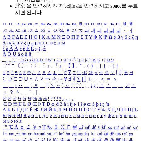
北京 을 입력하시려면
beijing
을 입력하시고 space를 누르
시면 됩니다.
ㅥ
ㅦ
ㅧ
ㅨ
ㅩ
ㅪ
ㅫ
ㅬ
ㅭ
ㅮ
ㅯ
ㅰ
ㅱ
ㅲ
ㅳ
ㅴ
ㅵ
ㅶ
ㅷ
ㅸ
ㅹ
ㅺ
ㅻ
ㅼ
ㅽ
ㅾ
ㅿ
ㆀ
ㆁ
ㆂ
ㆃ
ㆄ
ㆅ
ㆆ
ㆇ
ㆈ
ㆉ
ㆊ
ㆋ
ㆌ
ㆍ
ㆎ
Α
Β
Γ
Δ
Ε
Ζ
Η
Θ
Ι
Κ
Λ
Μ
Ν
Ξ
Ο
Π
Ρ
Σ
Τ
Υ
Φ
Χ
Ψ
Ω
α
β
γ
δ
ε
ζ
η
θ
ι
κ
λ
μ
ν
ξ
ο
π
ρ
σ
τ
υ
φ
χ
ψ
ω
á
à
Á
À
é
è
É
È
ç
Ç
ê
Ä
Ö
Ü
ä
ö
ü
ß
ְ
ֳ
ֲ
ֱ
ָ
ַ
ֵ
ֶ
ִ
ֹ
ּ
ֻ
ׂ
ׁ
ּ
ב
ה
נ
מ
צ
ת
ץ
ש
ד
ג
כ
ע
י
ח
ל
ך
ף
ק
ר
א
ט
ו
ן
ם
פ
‘
’
“
”
〔
〕
〈
〉
「
」
『
』
【
】
＂
（
）
［
］
｛
｝
±
×
÷
≠
≤
≥
∞
∴
♂
♀
∠
⊥
⌒
∂
∇
≡
≒
≪
≫
√
∽
∝
∵
∫
∬
∈
∋
⊆
⊇
⊂
⊃
∪
∩
∧
∨
￢
⇒
⇔
∀
∃
∮
∑
∏
＋
－
＜
＝
＞
、
。
·
‥
…
¨
〃
―
∥
＼
∼
´
～
ˇ
˘
˝
˚
˙
¸
˛
¡
¿
ː
！
＇
，
．
／
：
；
？
＾
＿
｀
｜
½
⅓
⅔
¼
¾
⅛
⅜
⅝
⅞
¹
²
³
⁴
ⁿ
₁
₂
₃
₄
Æ
Ð
Ħ
Ĳ
Ł
Ø
Œ
Þ
Ŧ
Ŋ
æ
đ
ð
ħ
ı
ĳ
ĸ
ŀ
ł
ø
œ
ß
þ
ŧ
ŋ
ŉ
А
Б
В
Г
Д
Е
Ё
Ж
З
И
Й
К
Л
М
Н
О
П
Р
С
Т
У
Ф
Х
Ц
Ч
Ш
Щ
Ъ
Ы
Ь
Э
Ю
Я
а
б
в
г
д
е
ё
ж
з
и
й
к
л
м
н
о
п
р
с
т
у
ф
х
ц
ч
ш
щ
ъ
ы
ь
э
ю
я
′
″
℃
Å
￠
￡
￥
¤
℉
‰
＄
％
Ｆ
￦
㎕
㎖
㎗
ℓ
㎘
㏄
㎣
㎤
㎥
㎦
㎙
㎚
㎛
㎜
㎝
㎞
㎟
㎠
㎡
㎢
㏊
㎍
㎎
㎏
㏏
㎈
㎉
㏈
㎧
㎨
㎰
㎱
㎲
㎳
㎴
㎵
㎶
㎷
㎸
㎹
㎀
㎁
㎂
㎃
㎄
㎺
㎻
㎽
㎾
㎿
㎐
㎑