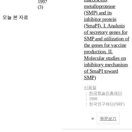
1997
metalloprotease
(3)
(SMP) and its
오늘 본 자료
inhibitor protein
(SmaPI). I. Analusis
of secretory genes for
SMP and utilization of
the genes for vaccine
production. II.
Molecular studies on
inhibitory mechanism
of SmaPI toward
SMP)
신용철
한국학술진흥재단
1998
한국연구재단(NRF)
원문보기