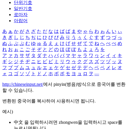
단위기호
일반기호
로마자
아랍어
あ
ぁ
か
が
さ
ざ
た
だ
な
は
ば
ぱ
ま
や
ゃ
ら
わ
ゎ
ん
い
ぃ
き
ぎ
し
じ
ち
ぢ
に
ひ
び
ぴ
み
り
う
ぅ
く
ぐ
す
ず
つ
づ
っ
ぬ
ふ
ぶ
ぷ
む
ゆ
ゅ
る
え
ぇ
け
げ
せ
ぜ
て
で
ね
へ
べ
ぺ
め
れ
お
ぉ
こ
ご
そ
ぞ
と
ど
の
ほ
ぼ
ぽ
も
よ
ょ
ろ
を
ア
ァ
カ
サ
ザ
タ
ダ
ナ
ハ
バ
パ
マ
ヤ
ャ
ラ
ワ
ヮ
ン
イ
ィ
キ
ギ
シ
ジ
チ
ヂ
ニ
ヒ
ビ
ピ
ミ
リ
ウ
ゥ
ク
グ
ス
ズ
ツ
ヅ
ッ
ヌ
フ
ブ
プ
ム
ユ
ュ
ル
エ
ェ
ケ
ゲ
セ
ゼ
テ
デ
ヘ
ベ
ペ
メ
レ
オ
ォ
コ
ゴ
ソ
ゾ
ト
ド
ノ
ホ
ボ
ポ
モ
ヨ
ョ
ロ
ヲ
―
http://chineseinput.net/
에서 pinyin(병음)방식으로 중국어를 변환
할 수 있습니다.
변환된 중국어를 복사하여 사용하시면 됩니다.
예시)
中文 을 입력하시려면
zhongwen
을 입력하시고 space를
누르시면됩니다.