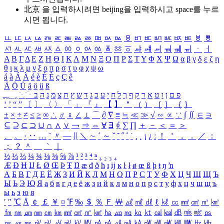
北京 을 입력하시려면
beijing
을 입력하시고 space를 누르
시면 됩니다.
ㅥ
ㅦ
ㅧ
ㅨ
ㅩ
ㅪ
ㅫ
ㅬ
ㅭ
ㅮ
ㅯ
ㅰ
ㅱ
ㅲ
ㅳ
ㅴ
ㅵ
ㅶ
ㅷ
ㅸ
ㅹ
ㅺ
ㅻ
ㅼ
ㅽ
ㅾ
ㅿ
ㆀ
ㆁ
ㆂ
ㆃ
ㆄ
ㆅ
ㆆ
ㆇ
ㆈ
ㆉ
ㆊ
ㆋ
ㆌ
ㆍ
ㆎ
Α
Β
Γ
Δ
Ε
Ζ
Η
Θ
Ι
Κ
Λ
Μ
Ν
Ξ
Ο
Π
Ρ
Σ
Τ
Υ
Φ
Χ
Ψ
Ω
α
β
γ
δ
ε
ζ
η
θ
ι
κ
λ
μ
ν
ξ
ο
π
ρ
σ
τ
υ
φ
χ
ψ
ω
á
à
Á
À
é
è
É
È
ç
Ç
ê
Ä
Ö
Ü
ä
ö
ü
ß
ְ
ֳ
ֲ
ֱ
ָ
ַ
ֵ
ֶ
ִ
ֹ
ּ
ֻ
ׂ
ׁ
ּ
ב
ה
נ
מ
צ
ת
ץ
ש
ד
ג
כ
ע
י
ח
ל
ך
ף
ק
ר
א
ט
ו
ן
ם
פ
‘
’
“
”
〔
〕
〈
〉
「
」
『
』
【
】
＂
（
）
［
］
｛
｝
±
×
÷
≠
≤
≥
∞
∴
♂
♀
∠
⊥
⌒
∂
∇
≡
≒
≪
≫
√
∽
∝
∵
∫
∬
∈
∋
⊆
⊇
⊂
⊃
∪
∩
∧
∨
￢
⇒
⇔
∀
∃
∮
∑
∏
＋
－
＜
＝
＞
、
。
·
‥
…
¨
〃
―
∥
＼
∼
´
～
ˇ
˘
˝
˚
˙
¸
˛
¡
¿
ː
！
＇
，
．
／
：
；
？
＾
＿
｀
｜
½
⅓
⅔
¼
¾
⅛
⅜
⅝
⅞
¹
²
³
⁴
ⁿ
₁
₂
₃
₄
Æ
Ð
Ħ
Ĳ
Ł
Ø
Œ
Þ
Ŧ
Ŋ
æ
đ
ð
ħ
ı
ĳ
ĸ
ŀ
ł
ø
œ
ß
þ
ŧ
ŋ
ŉ
А
Б
В
Г
Д
Е
Ё
Ж
З
И
Й
К
Л
М
Н
О
П
Р
С
Т
У
Ф
Х
Ц
Ч
Ш
Щ
Ъ
Ы
Ь
Э
Ю
Я
а
б
в
г
д
е
ё
ж
з
и
й
к
л
м
н
о
п
р
с
т
у
ф
х
ц
ч
ш
щ
ъ
ы
ь
э
ю
я
′
″
℃
Å
￠
￡
￥
¤
℉
‰
＄
％
Ｆ
￦
㎕
㎖
㎗
ℓ
㎘
㏄
㎣
㎤
㎥
㎦
㎙
㎚
㎛
㎜
㎝
㎞
㎟
㎠
㎡
㎢
㏊
㎍
㎎
㎏
㏏
㎈
㎉
㏈
㎧
㎨
㎰
㎱
㎲
㎳
㎴
㎵
㎶
㎷
㎸
㎹
㎀
㎁
㎂
㎃
㎄
㎺
㎻
㎽
㎾
㎿
㎐
㎑