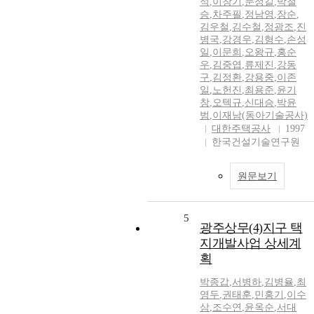
석
,
이창기
,
문정길
,
박철
승
,
차주필
,
정남영
,
장순
,
김우철
,
김수철
,
정광조
,
진
병국
,
강경우
,
김형수
,
손성
일
,
이문희
,
오왕규
,
홍순
우
,
김중엽
,
류제진
,
강동
구
,
김정환
,
강용중
,
이존
일
,
노헌진
,
최용준
,
윤기
창
,
오텍규
,
신대승
,
박윤
범
,
이재남(동아기술공사)
대한주택공사
1997
한국건설기술연구원
원문보기
5
광주상무(4)지구 택
지개발사업 상세계
획
박종갑
,
서병하
,
김병율
,
최
영두
,
권태훈
,
민홍기
,
이수
삼
,
조수연
,
윤옥순
,
서대