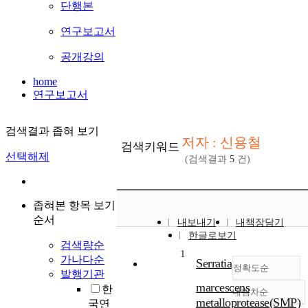
단행본
연구보고서
공개강의
home
연구보고서
검색결과 좁혀 보기
저자 : 신용철
검색키워드
선택해제
(검색결과
5
건)
좁혀본 항목 보기
순서
내보내기
내책장담기
한글로보기
검색량순
1
가나다순
Serratia
정확도순
발행기관
marcescens
한
내림차순
정확도
metalloprotease(SMP)
국연