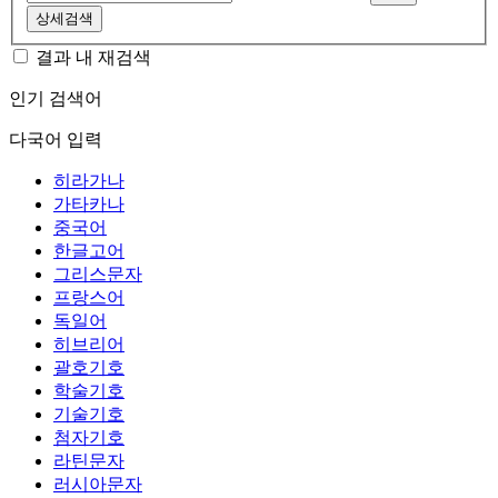
상세검색
결과 내 재검색
인기 검색어
다국어 입력
히라가나
가타카나
중국어
한글고어
그리스문자
프랑스어
독일어
히브리어
괄호기호
학술기호
기술기호
첨자기호
라틴문자
러시아문자