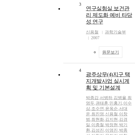
3
연구실험실 보건관
리 제도화 예비 타당
성 연구
신용철
과학기술부
2007
원문보기
4
광주상무(4)지구 택
지개발사업 실시계
획 및 기본설계
박종갑
,
서병하
,
김병율
,
최
영두
,
권태훈
,
민홍기
,
이수
삼
,
조수연
,
윤옥순
,
서대
운
,
최진영
,
신용철
,
이창
범
,
최현화
,
김지현
,
김경
일
,
이종철
,
박정현
,
박기
환
,
김성진
,
이영진
,
박종