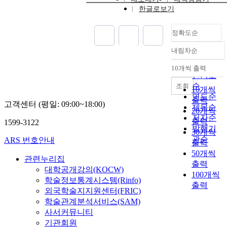
한글로보기
정확도순
내림차순
정확도
순
10개씩 출력
내림차순
인기도
순
조회
10개씩
연도순
출력
고객센터 (평일: 09:00~18:00)
제목순
20개씩
저자순
출력
1599-3122
발행기
30개씩
관순
ARS 번호안내
출력
50개씩
관련누리집
출력
대학공개강의(KOCW)
100개씩
학술정보통계시스템(Rinfo)
출력
외국학술지지원센터(FRIC)
학술관계분석서비스(SAM)
사서커뮤니티
기관회원