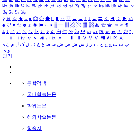
㎒
㎓
㎔
Ω
㏀
㏁
㎊
㎋
㎌
㏖
㏅
㎭
㎮
㎯
㏛
㎩
㎪
㎫
㎬
㏝
㏐
㏓
㏃
㏉
㏜
㏆
§
※
☆
★
○
●
◎
◇
◆
□
■
△
▽
→
←
↑
↓
↔
〓
◁
◀
▷
▶
♤
♠
♡
♥
♧
♣
⊙
◈
▣
◐
◑
▒
▤
▥
▨
▧
▦
▩
♨
☏
☎
☜
☞
¶
†
‡
↕
↗
↙
↖
↘
♭
♩
♪
♬
㉿
㈜
№
㏇
™
㏂
㏘
℡
＃
＆
＊
＠
ª
º
ⅰ
ⅱ
ⅲ
ⅳ
ⅴ
ⅵ
ⅶ
ⅷ
ⅸ
ⅹ
Ⅰ
Ⅱ
Ⅲ
Ⅳ
Ⅴ
Ⅵ
Ⅶ
Ⅷ
Ⅸ
Ⅹ
ا
ب
ت
ث
ج
ح
خ
د
ذ
ر
ز
س
ش
ص
ض
ط
ظ
ع
غ
ف
ق
ک
ل
م
ن
ه
و
ی
닫기
통합검색
국내학술논문
학위논문
해외학술논문
학술지