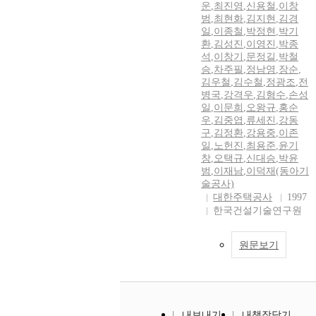
운
,
최진영
,
신용철
,
이창
범
,
최현화
,
김지현
,
김경
일
,
이종철
,
박정현
,
박기
환
,
김성진
,
이영진
,
박종
석
,
이창기
,
문정길
,
박철
승
,
차주필
,
정남영
,
장순
,
김우철
,
김수철
,
정광조
,
전
병국
,
강격우
,
김형수
,
손성
일
,
이문희
,
오왕규
,
홍순
우
,
김중엽
,
류세진
,
강동
구
,
김정환
,
강용중
,
이존
일
,
노헌진
,
최용준
,
윤기
창
,
오택규
,
신대승
,
박윤
범
,
이재남
,
이덕재(동아기
술공사)
대한주택공사
1997
한국건설기술연구원
원문보기
내보내기
내책장담기