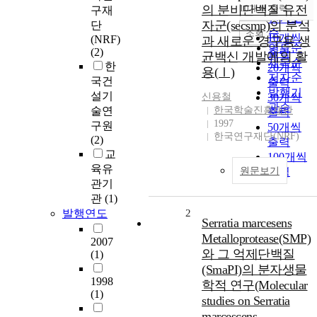
순
의 분비단백질 유전
10개씩 출력
구재
내림차순
인기도
자군(secsmp)의 분석
단
순
조회
10개씩
(NRF)
과 새로운 경구용 생
연도순
(2)
출력
균백신 개발에의 활
제목순
한
20개씩
용(Ⅰ)
저자순
국건
출력
발행기
설기
신용철
30개씩
관순
술연
한국학술진흥재단
출력
1997
구원
50개씩
한국연구재단(NRF)
(2)
출력
교
100개씩
육유
원문보기
출력
관기
관
(1)
발행연도
2
Serratia marcesens
Metalloprotease(SMP)
2007
와 그 억제단백질
(1)
(SmaPI)의 분자생물
1998
학적 연구(Molecular
(1)
studies on Serratia
marcescens