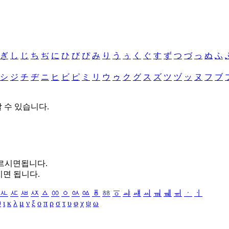
ぎ
し
じ
ち
ぢ
に
ひ
び
ぴ
み
り
う
ぅ
く
ぐ
す
ず
つ
づ
っ
ぬ
ふ
シ
ジ
チ
ヂ
ニ
ヒ
ビ
ピ
ミ
リ
ウ
ゥ
ク
グ
ス
ズ
ツ
ヅ
ッ
ヌ
フ
ブ
할 수 있습니다.
누르시면됩니다.
시면 됩니다.
ㅻ
ㅼ
ㅽ
ㅾ
ㅿ
ㆀ
ㆁ
ㆂ
ㆃ
ㆄ
ㆅ
ㆆ
ㆇ
ㆈ
ㆉ
ㆊ
ㆋ
ㆌ
ㆍ
ㆎ
θ
ι
κ
λ
μ
ν
ξ
ο
π
ρ
σ
τ
υ
φ
χ
ψ
ω