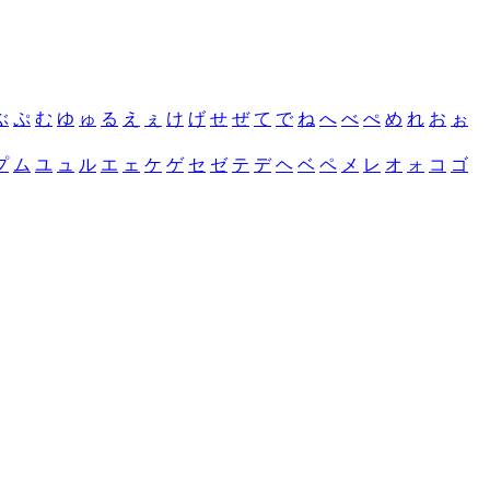
ぶ
ぷ
む
ゆ
ゅ
る
え
ぇ
け
げ
せ
ぜ
て
で
ね
へ
べ
ぺ
め
れ
お
ぉ
プ
ム
ユ
ュ
ル
エ
ェ
ケ
ゲ
セ
ゼ
テ
デ
ヘ
ベ
ペ
メ
レ
オ
ォ
コ
ゴ