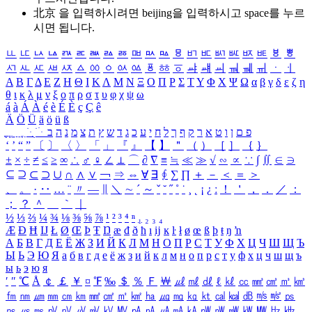
北京 을 입력하시려면
beijing
을 입력하시고 space를 누르
시면 됩니다.
ㅥ
ㅦ
ㅧ
ㅨ
ㅩ
ㅪ
ㅫ
ㅬ
ㅭ
ㅮ
ㅯ
ㅰ
ㅱ
ㅲ
ㅳ
ㅴ
ㅵ
ㅶ
ㅷ
ㅸ
ㅹ
ㅺ
ㅻ
ㅼ
ㅽ
ㅾ
ㅿ
ㆀ
ㆁ
ㆂ
ㆃ
ㆄ
ㆅ
ㆆ
ㆇ
ㆈ
ㆉ
ㆊ
ㆋ
ㆌ
ㆍ
ㆎ
Α
Β
Γ
Δ
Ε
Ζ
Η
Θ
Ι
Κ
Λ
Μ
Ν
Ξ
Ο
Π
Ρ
Σ
Τ
Υ
Φ
Χ
Ψ
Ω
α
β
γ
δ
ε
ζ
η
θ
ι
κ
λ
μ
ν
ξ
ο
π
ρ
σ
τ
υ
φ
χ
ψ
ω
á
à
Á
À
é
è
É
È
ç
Ç
ê
Ä
Ö
Ü
ä
ö
ü
ß
ְ
ֳ
ֲ
ֱ
ָ
ַ
ֵ
ֶ
ִ
ֹ
ּ
ֻ
ׂ
ׁ
ּ
ב
ה
נ
מ
צ
ת
ץ
ש
ד
ג
כ
ע
י
ח
ל
ך
ף
ק
ר
א
ט
ו
ן
ם
פ
‘
’
“
”
〔
〕
〈
〉
「
」
『
』
【
】
＂
（
）
［
］
｛
｝
±
×
÷
≠
≤
≥
∞
∴
♂
♀
∠
⊥
⌒
∂
∇
≡
≒
≪
≫
√
∽
∝
∵
∫
∬
∈
∋
⊆
⊇
⊂
⊃
∪
∩
∧
∨
￢
⇒
⇔
∀
∃
∮
∑
∏
＋
－
＜
＝
＞
、
。
·
‥
…
¨
〃
―
∥
＼
∼
´
～
ˇ
˘
˝
˚
˙
¸
˛
¡
¿
ː
！
＇
，
．
／
：
；
？
＾
＿
｀
｜
½
⅓
⅔
¼
¾
⅛
⅜
⅝
⅞
¹
²
³
⁴
ⁿ
₁
₂
₃
₄
Æ
Ð
Ħ
Ĳ
Ł
Ø
Œ
Þ
Ŧ
Ŋ
æ
đ
ð
ħ
ı
ĳ
ĸ
ŀ
ł
ø
œ
ß
þ
ŧ
ŋ
ŉ
А
Б
В
Г
Д
Е
Ё
Ж
З
И
Й
К
Л
М
Н
О
П
Р
С
Т
У
Ф
Х
Ц
Ч
Ш
Щ
Ъ
Ы
Ь
Э
Ю
Я
а
б
в
г
д
е
ё
ж
з
и
й
к
л
м
н
о
п
р
с
т
у
ф
х
ц
ч
ш
щ
ъ
ы
ь
э
ю
я
′
″
℃
Å
￠
￡
￥
¤
℉
‰
＄
％
Ｆ
￦
㎕
㎖
㎗
ℓ
㎘
㏄
㎣
㎤
㎥
㎦
㎙
㎚
㎛
㎜
㎝
㎞
㎟
㎠
㎡
㎢
㏊
㎍
㎎
㎏
㏏
㎈
㎉
㏈
㎧
㎨
㎰
㎱
㎲
㎳
㎴
㎵
㎶
㎷
㎸
㎹
㎀
㎁
㎂
㎃
㎄
㎺
㎻
㎽
㎾
㎿
㎐
㎑