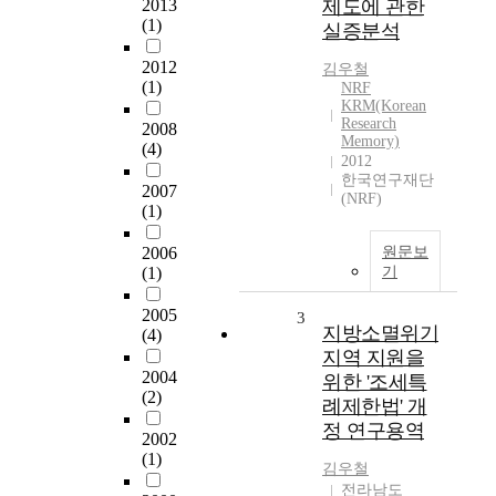
2013
제도에 관한
(1)
실증분석
2012
김우철
(1)
NRF
KRM(Korean
Research
2008
Memory)
(4)
2012
한국연구재단
2007
(NRF)
(1)
2006
원문보
(1)
기
2005
3
지방소멸위기
(4)
지역 지원을
2004
위한 '조세특
(2)
례제한법' 개
정 연구용역
2002
(1)
김우철
전라남도