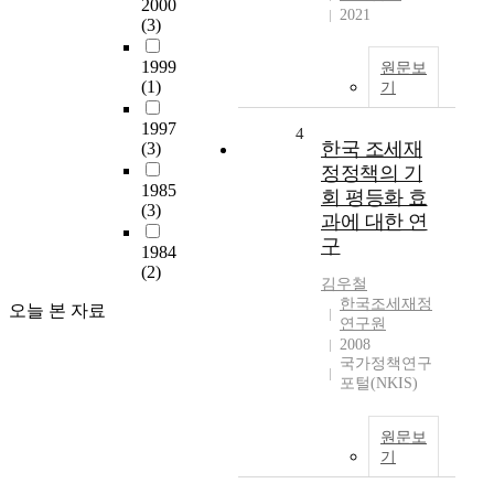
2000
2021
(3)
1999
원문보
(1)
기
1997
4
한국 조세재
(3)
정정책의 기
1985
회 평등화 효
(3)
과에 대한 연
구
1984
(2)
김우철
한국조세재정
오늘 본 자료
연구원
2008
국가정책연구
포털(NKIS)
원문보
기