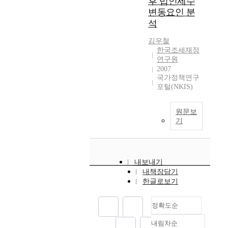
후 법인세수
변동요인 분
석
김우철
한국조세재정
연구원
2007
국가정책연구
포털(NKIS)
원문보
기
내보내기
내책장담기
한글로보기
정확도순
내림차순
정확도