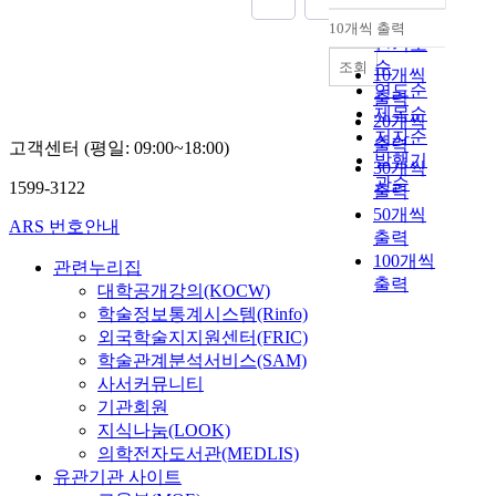
순
10개씩 출력
내림차순
인기도
순
조회
10개씩
연도순
출력
제목순
20개씩
저자순
출력
고객센터 (평일: 09:00~18:00)
발행기
30개씩
관순
1599-3122
출력
50개씩
ARS 번호안내
출력
100개씩
관련누리집
출력
대학공개강의(KOCW)
학술정보통계시스템(Rinfo)
외국학술지지원센터(FRIC)
학술관계분석서비스(SAM)
사서커뮤니티
기관회원
지식나눔(LOOK)
의학전자도서관(MEDLIS)
유관기관 사이트