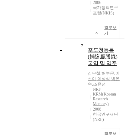
2006
국가정책연구
포털(NKIS)
원문보
기
7
포도청등록
(捕盜廳謄錄)
국역 및 역주
김우철
,
허부문
,
이
선아
,
이상식
,
박은
숙
,
조윤선
NRF
KRM(Korean
Research
Memory)
2008
한국연구재단
(NRF)
원문보