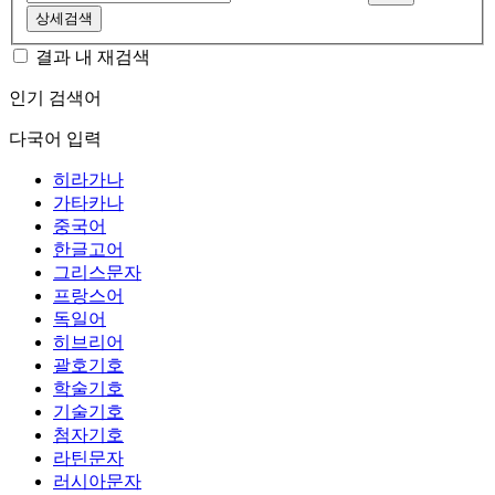
상세검색
결과 내 재검색
인기 검색어
다국어 입력
히라가나
가타카나
중국어
한글고어
그리스문자
프랑스어
독일어
히브리어
괄호기호
학술기호
기술기호
첨자기호
라틴문자
러시아문자