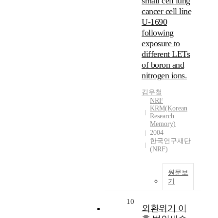
small cell lung
cancer cell line
U-1690
following
exposure to
different LETs
of boron and
nitrogen ions.
김우철
NRF
KRM(Korean
Research
Memory)
2004
한국연구재단
(NRF)
원문보
기
10
외환위기 이