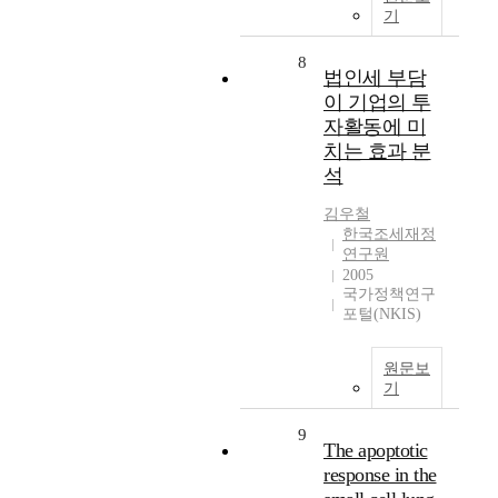
기
8
법인세 부담
이 기업의 투
자활동에 미
치는 효과 분
석
김우철
한국조세재정
연구원
2005
국가정책연구
포털(NKIS)
원문보
기
9
The apoptotic
response in the