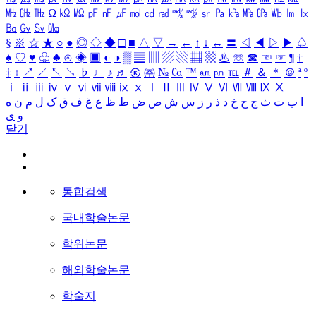
㎒
㎓
㎔
Ω
㏀
㏁
㎊
㎋
㎌
㏖
㏅
㎭
㎮
㎯
㏛
㎩
㎪
㎫
㎬
㏝
㏐
㏓
㏃
㏉
㏜
㏆
§
※
☆
★
○
●
◎
◇
◆
□
■
△
▽
→
←
↑
↓
↔
〓
◁
◀
▷
▶
♤
♠
♡
♥
♧
♣
⊙
◈
▣
◐
◑
▒
▤
▥
▨
▧
▦
▩
♨
☏
☎
☜
☞
¶
†
‡
↕
↗
↙
↖
↘
♭
♩
♪
♬
㉿
㈜
№
㏇
™
㏂
㏘
℡
＃
＆
＊
＠
ª
º
ⅰ
ⅱ
ⅲ
ⅳ
ⅴ
ⅵ
ⅶ
ⅷ
ⅸ
ⅹ
Ⅰ
Ⅱ
Ⅲ
Ⅳ
Ⅴ
Ⅵ
Ⅶ
Ⅷ
Ⅸ
Ⅹ
ا
ب
ت
ث
ج
ح
خ
د
ذ
ر
ز
س
ش
ص
ض
ط
ظ
ع
غ
ف
ق
ک
ل
م
ن
ه
و
ی
닫기
통합검색
국내학술논문
학위논문
해외학술논문
학술지