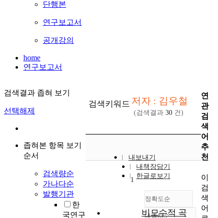
단행본
연구보고서
공개강의
home
연구보고서
검색결과 좁혀 보기
연
저자 : 김우철
검색키워드
관
선택해제
(검색결과
30
건)
검
색
어
좁혀본 항목 보기
추
순서
천
내보내기
내책장담기
검색량순
한글로보기
이
1
가나다순
검
발행기관
색
정확도순
한
어
비모수적 곡
국연구
내림차순