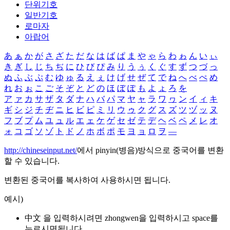
단위기호
일반기호
로마자
아랍어
あ
ぁ
か
が
さ
ざ
た
だ
な
は
ば
ぱ
ま
や
ゃ
ら
わ
ゎ
ん
い
ぃ
き
ぎ
し
じ
ち
ぢ
に
ひ
び
ぴ
み
り
う
ぅ
く
ぐ
す
ず
つ
づ
っ
ぬ
ふ
ぶ
ぷ
む
ゆ
ゅ
る
え
ぇ
け
げ
せ
ぜ
て
で
ね
へ
べ
ぺ
め
れ
お
ぉ
こ
ご
そ
ぞ
と
ど
の
ほ
ぼ
ぽ
も
よ
ょ
ろ
を
ア
ァ
カ
サ
ザ
タ
ダ
ナ
ハ
バ
パ
マ
ヤ
ャ
ラ
ワ
ヮ
ン
イ
ィ
キ
ギ
シ
ジ
チ
ヂ
ニ
ヒ
ビ
ピ
ミ
リ
ウ
ゥ
ク
グ
ス
ズ
ツ
ヅ
ッ
ヌ
フ
ブ
プ
ム
ユ
ュ
ル
エ
ェ
ケ
ゲ
セ
ゼ
テ
デ
ヘ
ベ
ペ
メ
レ
オ
ォ
コ
ゴ
ソ
ゾ
ト
ド
ノ
ホ
ボ
ポ
モ
ヨ
ョ
ロ
ヲ
―
http://chineseinput.net/
에서 pinyin(병음)방식으로 중국어를 변환
할 수 있습니다.
변환된 중국어를 복사하여 사용하시면 됩니다.
예시)
中文 을 입력하시려면
zhongwen
을 입력하시고 space를
누르시면됩니다.