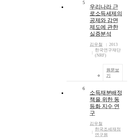
5
우리나라 근
로소득세제의
공제와 감면
제도에 관한
실증분석
김우철
2013
한국연구재단
(NRF)
원문보
기
6
소득재분배정
책을 위한 동
등화 지수 연
구
김우철
한국조세재정
연구원