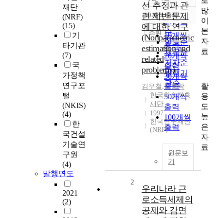
로
정확도
선 추정과 관
재단
많
순
련 제반 문제
10개씩 출력
(NRF)
내림차순
이
인기도
(15)
에 대한 연구
본
순
조회
기
10개씩
(Nonparametric
자
연도순
타기관
출력
estimation and
료
제목순
(7)
20개씩
related
저자순
국
출력
problems)
발행기
가정책
30개씩
관순
연구포
활
출력
김우철
,
김충락
털
한국학술진흥
용
50개씩
재단
(NKIS)
도
출력
1997
(4)
높
100개씩
한국연구재단
한
은
출력
(NRF)
국건설
자
기술연
료
원문보
구원
기
(4)
발행연도
2
우리나라 근
2021
로소득세제의
(2)
공제와 감면