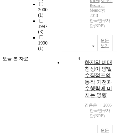
KRM(Korean
Research
2000
Memory)
(1)
2013
한국연구재
1997
단(NRF)
(3)
원문
1990
보기
(1)
4
오늘 본 자료
하지의 비대
칭성이 양발
수직점프의
동작 기전과
수행력에 미
치는 영향
김용운
2006
한국연구재
단(NRF)
원문