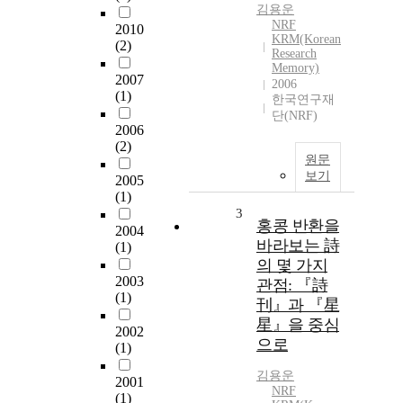
김용운
NRF
2010
KRM(Korean
(2)
Research
Memory)
2007
2006
(1)
한국연구재
단(NRF)
2006
(2)
원문
보기
2005
(1)
3
홍콩 반환을
2004
바라보는 詩
(1)
의 몇 가지
2003
관점: 『詩
(1)
刊』과 『星
星』을 중심
2002
으로
(1)
김용운
2001
NRF
(1)