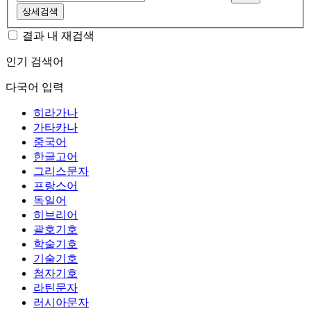
상세검색
결과 내 재검색
인기 검색어
다국어 입력
히라가나
가타카나
중국어
한글고어
그리스문자
프랑스어
독일어
히브리어
괄호기호
학술기호
기술기호
첨자기호
라틴문자
러시아문자