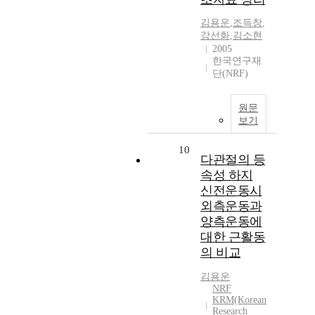
김용운
,
조득창
,
강선화
,
김소현
2005
한국연구재
단(NRF)
원문
보기
10
다관절의 등
속성 하지
신전운동시
외측운동과
양측운동에
대한 근활동
의 비교
김용운
NRF
KRM(Korean
Research