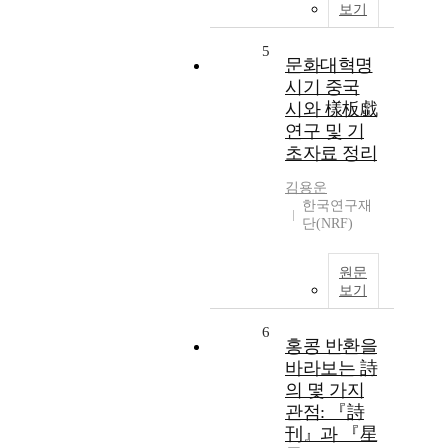
보기
5
문화대혁명
시기 중국
시와 樣板戱
연구 및 기
초자료 정리
김용운
한국연구재
단(NRF)
원문
보기
6
홍콩 반환을
바라보는 詩
의 몇 가지
관점: 『詩
刊』과 『星