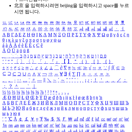
北京 을 입력하시려면
beijing
을 입력하시고 space를 누르
시면 됩니다.
ㅥ
ㅦ
ㅧ
ㅨ
ㅩ
ㅪ
ㅫ
ㅬ
ㅭ
ㅮ
ㅯ
ㅰ
ㅱ
ㅲ
ㅳ
ㅴ
ㅵ
ㅶ
ㅷ
ㅸ
ㅹ
ㅺ
ㅻ
ㅼ
ㅽ
ㅾ
ㅿ
ㆀ
ㆁ
ㆂ
ㆃ
ㆄ
ㆅ
ㆆ
ㆇ
ㆈ
ㆉ
ㆊ
ㆋ
ㆌ
ㆍ
ㆎ
Α
Β
Γ
Δ
Ε
Ζ
Η
Θ
Ι
Κ
Λ
Μ
Ν
Ξ
Ο
Π
Ρ
Σ
Τ
Υ
Φ
Χ
Ψ
Ω
α
β
γ
δ
ε
ζ
η
θ
ι
κ
λ
μ
ν
ξ
ο
π
ρ
σ
τ
υ
φ
χ
ψ
ω
á
à
Á
À
é
è
É
È
ç
Ç
ê
Ä
Ö
Ü
ä
ö
ü
ß
ְ
ֳ
ֲ
ֱ
ָ
ַ
ֵ
ֶ
ִ
ֹ
ּ
ֻ
ׂ
ׁ
ּ
ב
ה
נ
מ
צ
ת
ץ
ש
ד
ג
כ
ע
י
ח
ל
ך
ף
ק
ר
א
ט
ו
ן
ם
פ
‘
’
“
”
〔
〕
〈
〉
「
」
『
』
【
】
＂
（
）
［
］
｛
｝
±
×
÷
≠
≤
≥
∞
∴
♂
♀
∠
⊥
⌒
∂
∇
≡
≒
≪
≫
√
∽
∝
∵
∫
∬
∈
∋
⊆
⊇
⊂
⊃
∪
∩
∧
∨
￢
⇒
⇔
∀
∃
∮
∑
∏
＋
－
＜
＝
＞
、
。
·
‥
…
¨
〃
―
∥
＼
∼
´
～
ˇ
˘
˝
˚
˙
¸
˛
¡
¿
ː
！
＇
，
．
／
：
；
？
＾
＿
｀
｜
½
⅓
⅔
¼
¾
⅛
⅜
⅝
⅞
¹
²
³
⁴
ⁿ
₁
₂
₃
₄
Æ
Ð
Ħ
Ĳ
Ł
Ø
Œ
Þ
Ŧ
Ŋ
æ
đ
ð
ħ
ı
ĳ
ĸ
ŀ
ł
ø
œ
ß
þ
ŧ
ŋ
ŉ
А
Б
В
Г
Д
Е
Ё
Ж
З
И
Й
К
Л
М
Н
О
П
Р
С
Т
У
Ф
Х
Ц
Ч
Ш
Щ
Ъ
Ы
Ь
Э
Ю
Я
а
б
в
г
д
е
ё
ж
з
и
й
к
л
м
н
о
п
р
с
т
у
ф
х
ц
ч
ш
щ
ъ
ы
ь
э
ю
я
′
″
℃
Å
￠
￡
￥
¤
℉
‰
＄
％
Ｆ
￦
㎕
㎖
㎗
ℓ
㎘
㏄
㎣
㎤
㎥
㎦
㎙
㎚
㎛
㎜
㎝
㎞
㎟
㎠
㎡
㎢
㏊
㎍
㎎
㎏
㏏
㎈
㎉
㏈
㎧
㎨
㎰
㎱
㎲
㎳
㎴
㎵
㎶
㎷
㎸
㎹
㎀
㎁
㎂
㎃
㎄
㎺
㎻
㎽
㎾
㎿
㎐
㎑