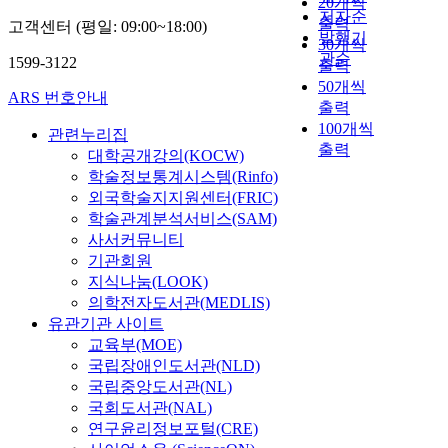
20개씩
저자순
출력
고객센터 (평일: 09:00~18:00)
발행기
30개씩
관순
1599-3122
출력
50개씩
ARS 번호안내
출력
100개씩
관련누리집
출력
대학공개강의(KOCW)
학술정보통계시스템(Rinfo)
외국학술지지원센터(FRIC)
학술관계분석서비스(SAM)
사서커뮤니티
기관회원
지식나눔(LOOK)
의학전자도서관(MEDLIS)
유관기관 사이트
교육부(MOE)
국립장애인도서관(NLD)
국립중앙도서관(NL)
국회도서관(NAL)
연구윤리정보포털(CRE)