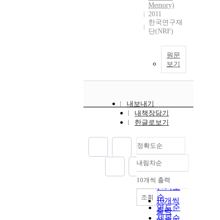
Memory)
2011
한국연구재
단(NRF)
원문
보기
내보내기
내책장담기
한글로보기
정확도순
내림차순
정확도
순
10개씩 출력
내림차순
인기도
순
조회
10개씩
연도순
출력
제목순