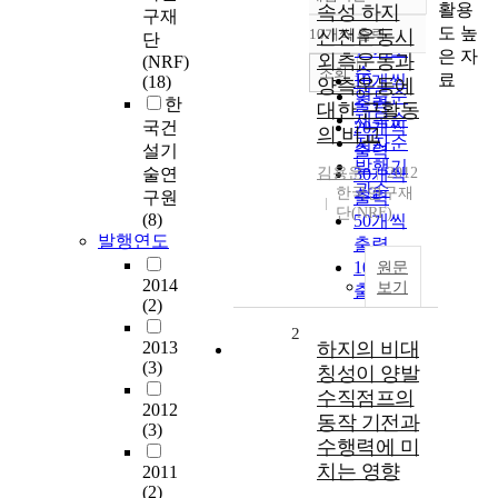
정확도
활용
속성 하지
구재
순
도 높
10개씩 출력
신전운동시
단
내림차순
인기도
은 자
외측운동과
(NRF)
순
조회
료
10개씩
(18)
양측운동에
연도순
한
출력
대한 근활동
제목순
국건
20개씩
의 비교
저자순
설기
출력
발행기
술연
김용운
30개씩
2012
관순
한국연구재
구원
출력
단(NRF)
(8)
50개씩
발행연도
출력
100개씩
원문
2014
보기
출력
(2)
2
2013
하지의 비대
(3)
칭성이 양발
수직점프의
2012
동작 기전과
(3)
수행력에 미
치는 영향
2011
(2)