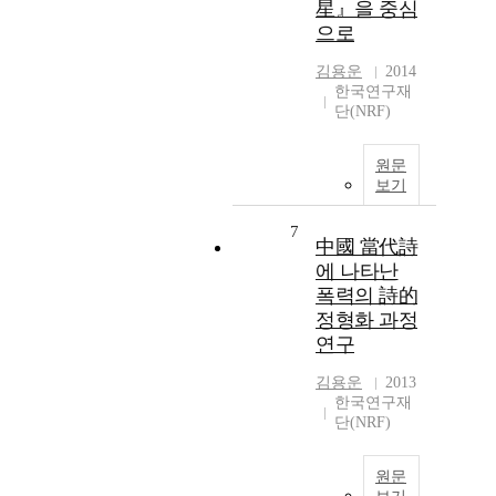
星』을 중심
으로
김용운
2014
한국연구재
단(NRF)
원문
보기
7
中國 當代詩
에 나타난
폭력의 詩的
정형화 과정
연구
김용운
2013
한국연구재
단(NRF)
원문