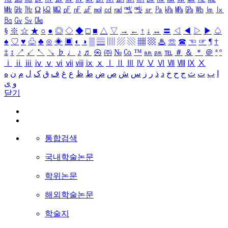
㎒
㎓
㎔
Ω
㏀
㏁
㎊
㎋
㎌
㏖
㏅
㎭
㎮
㎯
㏛
㎩
㎪
㎫
㎬
㏝
㏐
㏓
㏃
㏉
㏜
㏆
§
※
☆
★
○
●
◎
◇
◆
□
■
△
▽
→
←
↑
↓
↔
〓
◁
◀
▷
▶
♤
♠
♡
♥
♧
♣
⊙
◈
▣
◐
◑
▒
▤
▥
▨
▧
▦
▩
♨
☏
☎
☜
☞
¶
†
‡
↕
↗
↙
↖
↘
♭
♩
♪
♬
㉿
㈜
№
㏇
™
㏂
㏘
℡
＃
＆
＊
＠
ª
º
ⅰ
ⅱ
ⅲ
ⅳ
ⅴ
ⅵ
ⅶ
ⅷ
ⅸ
ⅹ
Ⅰ
Ⅱ
Ⅲ
Ⅳ
Ⅴ
Ⅵ
Ⅶ
Ⅷ
Ⅸ
Ⅹ
ا
ب
ت
ث
ج
ح
خ
د
ذ
ر
ز
س
ش
ص
ض
ط
ظ
ع
غ
ف
ق
ک
ل
م
ن
ه
و
ی
닫기
통합검색
국내학술논문
학위논문
해외학술논문
학술지