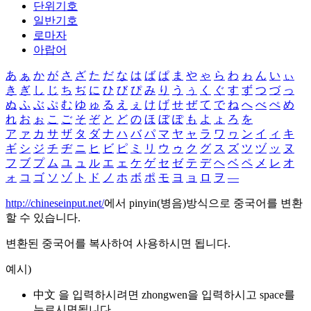
단위기호
일반기호
로마자
아랍어
あ
ぁ
か
が
さ
ざ
た
だ
な
は
ば
ぱ
ま
や
ゃ
ら
わ
ゎ
ん
い
ぃ
き
ぎ
し
じ
ち
ぢ
に
ひ
び
ぴ
み
り
う
ぅ
く
ぐ
す
ず
つ
づ
っ
ぬ
ふ
ぶ
ぷ
む
ゆ
ゅ
る
え
ぇ
け
げ
せ
ぜ
て
で
ね
へ
べ
ぺ
め
れ
お
ぉ
こ
ご
そ
ぞ
と
ど
の
ほ
ぼ
ぽ
も
よ
ょ
ろ
を
ア
ァ
カ
サ
ザ
タ
ダ
ナ
ハ
バ
パ
マ
ヤ
ャ
ラ
ワ
ヮ
ン
イ
ィ
キ
ギ
シ
ジ
チ
ヂ
ニ
ヒ
ビ
ピ
ミ
リ
ウ
ゥ
ク
グ
ス
ズ
ツ
ヅ
ッ
ヌ
フ
ブ
プ
ム
ユ
ュ
ル
エ
ェ
ケ
ゲ
セ
ゼ
テ
デ
ヘ
ベ
ペ
メ
レ
オ
ォ
コ
ゴ
ソ
ゾ
ト
ド
ノ
ホ
ボ
ポ
モ
ヨ
ョ
ロ
ヲ
―
http://chineseinput.net/
에서 pinyin(병음)방식으로 중국어를 변환
할 수 있습니다.
변환된 중국어를 복사하여 사용하시면 됩니다.
예시)
中文 을 입력하시려면
zhongwen
을 입력하시고 space를
누르시면됩니다.