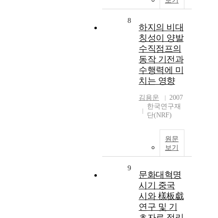
보기
8
하지의 비대
칭성이 양발
수직점프의
동작 기전과
수행력에 미
치는 영향
김용운
2007
한국연구재
단(NRF)
원문
보기
9
문화대혁명
시기 중국
시와 樣板戱
연구 및 기
초자료 정리