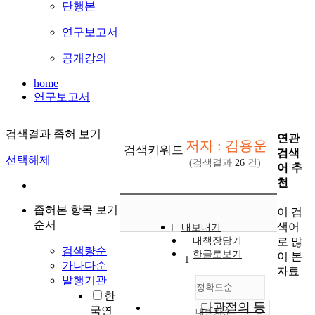
단행본
연구보고서
공개강의
home
연구보고서
검색결과 좁혀 보기
연관
저자 : 김용운
검색키워드
검색
선택해제
(검색결과
26
건)
어 추
천
좁혀본 항목 보기
이 검
순서
색어
내보내기
로 많
내책장담기
검색량순
한글로보기
이 본
1
가나다순
자료
발행기관
정확도순
한
다관절의 등
국연
내림차순