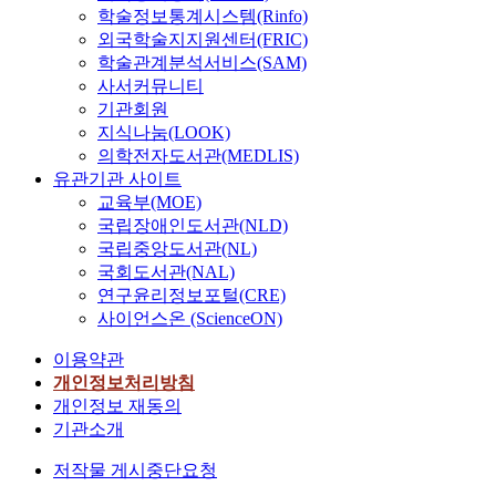
학술정보통계시스템(Rinfo)
외국학술지지원센터(FRIC)
학술관계분석서비스(SAM)
사서커뮤니티
기관회원
지식나눔(LOOK)
의학전자도서관(MEDLIS)
유관기관 사이트
교육부(MOE)
국립장애인도서관(NLD)
국립중앙도서관(NL)
국회도서관(NAL)
연구윤리정보포털(CRE)
사이언스온 (ScienceON)
이용약관
개인정보처리방침
개인정보 재동의
기관소개
저작물 게시중단요청