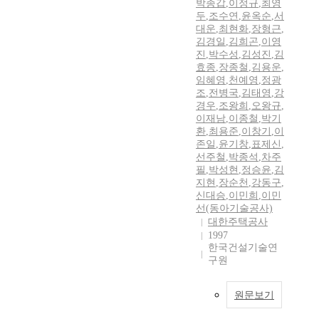
박종갑
,
이정규
,
최영
두
,
조수연
,
윤옥순
,
서
대운
,
최현화
,
장형근
,
김경일
,
김희곤
,
이영
진
,
박수성
,
김성진
,
김
효종
,
장종철
,
김용운
,
임혜영
,
천예영
,
정광
조
,
전병국
,
김태영
,
강
경우
,
조왕희
,
오왕규
,
이재남
,
이종철
,
박기
환
,
최용준
,
이창기
,
이
존일
,
윤기창
,
표제신
,
선주철
,
박종석
,
차주
필
,
박성현
,
정승윤
,
김
지현
,
장순천
,
강동구
,
신대승
,
이민희
,
이민
선(동아기술공사)
대한주택공사
1997
한국건설기술연
구원
원문보기