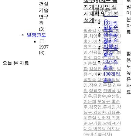
상무(4)지구 택
로
정확도
건설
많
지개발사업 실
순
기술
10개씩 출력
내림차순
이
시계획 및 기본
인기도
연구
본
설계
순
조회
원
10개씩
자
연도순
(3)
출력
박종갑
,
서병하
,
김병
료
제목순
발행연도
20개씩
율
,
최영두
,
권태훈
,
민
저자순
홍기
,
이수삼
,
조수연
,
출력
발행기
1997
윤옥순
,
서대운
,
최진
30개씩
(3)
영
,
신용철
,
이창범
관순
,
최
활
출력
현화
,
김지현
,
김경일
,
용
50개씩
오늘 본 자료
이종철
,
박정현
,
박기
도
출력
환
,
김성진
,
이영진
,
박
높
100개씩
종석
,
이창기
,
문정길
,
은
박철승
,
차주필
,
정남
출력
자
영
,
장순
,
김우철
,
김수
철
,
정광조
,
진병국
,
강
료
경우
,
김형수
,
손성일
,
이문희
,
오왕규
,
홍순
우
,
김중엽
,
류제진
,
강
동구
,
김정환
,
강용중
,
이존일
,
노헌진
,
최용
준
,
윤기창
,
오텍규
,
신
대승
,
박윤범
,
이재남
(동아기술공사)