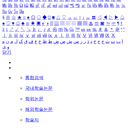
㎒
㎓
㎔
Ω
㏀
㏁
㎊
㎋
㎌
㏖
㏅
㎭
㎮
㎯
㏛
㎩
㎪
㎫
㎬
㏝
㏐
㏓
㏃
㏉
㏜
㏆
§
※
☆
★
○
●
◎
◇
◆
□
■
△
▽
→
←
↑
↓
↔
〓
◁
◀
▷
▶
♤
♠
♡
♥
♧
♣
⊙
◈
▣
◐
◑
▒
▤
▥
▨
▧
▦
▩
♨
☏
☎
☜
☞
¶
†
‡
↕
↗
↙
↖
↘
♭
♩
♪
♬
㉿
㈜
№
㏇
™
㏂
㏘
℡
＃
＆
＊
＠
ª
º
ⅰ
ⅱ
ⅲ
ⅳ
ⅴ
ⅵ
ⅶ
ⅷ
ⅸ
ⅹ
Ⅰ
Ⅱ
Ⅲ
Ⅳ
Ⅴ
Ⅵ
Ⅶ
Ⅷ
Ⅸ
Ⅹ
ا
ب
ت
ث
ج
ح
خ
د
ذ
ر
ز
س
ش
ص
ض
ط
ظ
ع
غ
ف
ق
ک
ل
م
ن
ه
و
ی
닫기
통합검색
국내학술논문
학위논문
해외학술논문
학술지