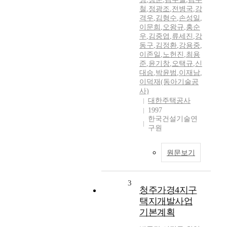
철
,
정광조
,
전병국
,
강
격우
,
김형수
,
손성일
,
이문희
,
오왕규
,
홍순
우
,
김중엽
,
류세진
,
강
동구
,
김정환
,
강용중
,
이존일
,
노헌진
,
최용
준
,
윤기창
,
오택규
,
신
대승
,
박윤범
,
이재남
,
이덕재(동아기술공
사)
대한주택공사
1997
한국건설기술연
구원
원문보기
3
청주가경4지구
택지개발사업
기본계획