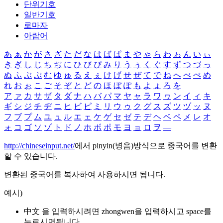
단위기호
일반기호
로마자
아랍어
あ
ぁ
か
が
さ
ざ
た
だ
な
は
ば
ぱ
ま
や
ゃ
ら
わ
ゎ
ん
い
ぃ
き
ぎ
し
じ
ち
ぢ
に
ひ
び
ぴ
み
り
う
ぅ
く
ぐ
す
ず
つ
づ
っ
ぬ
ふ
ぶ
ぷ
む
ゆ
ゅ
る
え
ぇ
け
げ
せ
ぜ
て
で
ね
へ
べ
ぺ
め
れ
お
ぉ
こ
ご
そ
ぞ
と
ど
の
ほ
ぼ
ぽ
も
よ
ょ
ろ
を
ア
ァ
カ
サ
ザ
タ
ダ
ナ
ハ
バ
パ
マ
ヤ
ャ
ラ
ワ
ヮ
ン
イ
ィ
キ
ギ
シ
ジ
チ
ヂ
ニ
ヒ
ビ
ピ
ミ
リ
ウ
ゥ
ク
グ
ス
ズ
ツ
ヅ
ッ
ヌ
フ
ブ
プ
ム
ユ
ュ
ル
エ
ェ
ケ
ゲ
セ
ゼ
テ
デ
ヘ
ベ
ペ
メ
レ
オ
ォ
コ
ゴ
ソ
ゾ
ト
ド
ノ
ホ
ボ
ポ
モ
ヨ
ョ
ロ
ヲ
―
http://chineseinput.net/
에서 pinyin(병음)방식으로 중국어를 변환
할 수 있습니다.
변환된 중국어를 복사하여 사용하시면 됩니다.
예시)
中文 을 입력하시려면
zhongwen
을 입력하시고 space를
누르시면됩니다.