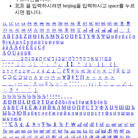
北京 을 입력하시려면
beijing
을 입력하시고 space를 누르
시면 됩니다.
ㅥ
ㅦ
ㅧ
ㅨ
ㅩ
ㅪ
ㅫ
ㅬ
ㅭ
ㅮ
ㅯ
ㅰ
ㅱ
ㅲ
ㅳ
ㅴ
ㅵ
ㅶ
ㅷ
ㅸ
ㅹ
ㅺ
ㅻ
ㅼ
ㅽ
ㅾ
ㅿ
ㆀ
ㆁ
ㆂ
ㆃ
ㆄ
ㆅ
ㆆ
ㆇ
ㆈ
ㆉ
ㆊ
ㆋ
ㆌ
ㆍ
ㆎ
Α
Β
Γ
Δ
Ε
Ζ
Η
Θ
Ι
Κ
Λ
Μ
Ν
Ξ
Ο
Π
Ρ
Σ
Τ
Υ
Φ
Χ
Ψ
Ω
α
β
γ
δ
ε
ζ
η
θ
ι
κ
λ
μ
ν
ξ
ο
π
ρ
σ
τ
υ
φ
χ
ψ
ω
á
à
Á
À
é
è
É
È
ç
Ç
ê
Ä
Ö
Ü
ä
ö
ü
ß
ְ
ֳ
ֲ
ֱ
ָ
ַ
ֵ
ֶ
ִ
ֹ
ּ
ֻ
ׂ
ׁ
ּ
ב
ה
נ
מ
צ
ת
ץ
ש
ד
ג
כ
ע
י
ח
ל
ך
ף
ק
ר
א
ט
ו
ן
ם
פ
‘
’
“
”
〔
〕
〈
〉
「
」
『
』
【
】
＂
（
）
［
］
｛
｝
±
×
÷
≠
≤
≥
∞
∴
♂
♀
∠
⊥
⌒
∂
∇
≡
≒
≪
≫
√
∽
∝
∵
∫
∬
∈
∋
⊆
⊇
⊂
⊃
∪
∩
∧
∨
￢
⇒
⇔
∀
∃
∮
∑
∏
＋
－
＜
＝
＞
、
。
·
‥
…
¨
〃
―
∥
＼
∼
´
～
ˇ
˘
˝
˚
˙
¸
˛
¡
¿
ː
！
＇
，
．
／
：
；
？
＾
＿
｀
｜
½
⅓
⅔
¼
¾
⅛
⅜
⅝
⅞
¹
²
³
⁴
ⁿ
₁
₂
₃
₄
Æ
Ð
Ħ
Ĳ
Ł
Ø
Œ
Þ
Ŧ
Ŋ
æ
đ
ð
ħ
ı
ĳ
ĸ
ŀ
ł
ø
œ
ß
þ
ŧ
ŋ
ŉ
А
Б
В
Г
Д
Е
Ё
Ж
З
И
Й
К
Л
М
Н
О
П
Р
С
Т
У
Ф
Х
Ц
Ч
Ш
Щ
Ъ
Ы
Ь
Э
Ю
Я
а
б
в
г
д
е
ё
ж
з
и
й
к
л
м
н
о
п
р
с
т
у
ф
х
ц
ч
ш
щ
ъ
ы
ь
э
ю
я
′
″
℃
Å
￠
￡
￥
¤
℉
‰
＄
％
Ｆ
￦
㎕
㎖
㎗
ℓ
㎘
㏄
㎣
㎤
㎥
㎦
㎙
㎚
㎛
㎜
㎝
㎞
㎟
㎠
㎡
㎢
㏊
㎍
㎎
㎏
㏏
㎈
㎉
㏈
㎧
㎨
㎰
㎱
㎲
㎳
㎴
㎵
㎶
㎷
㎸
㎹
㎀
㎁
㎂
㎃
㎄
㎺
㎻
㎽
㎾
㎿
㎐
㎑