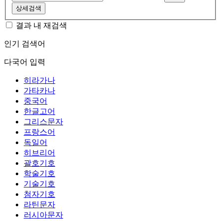
상세검색
결과 내 재검색
인기 검색어
다국어 입력
히라가나
가타카나
중국어
한글고어
그리스문자
프랑스어
독일어
히브리어
괄호기호
학술기호
기술기호
첨자기호
라틴문자
러시아문자