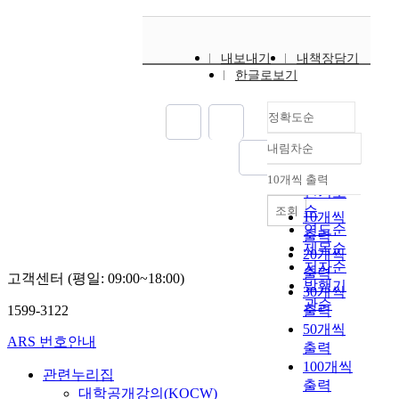
내보내기
내책장담기
한글로보기
정확도순
내림차순
정확도
순
10개씩 출력
내림차순
인기도
순
조회
10개씩
연도순
출력
제목순
20개씩
저자순
출력
고객센터 (평일: 09:00~18:00)
발행기
30개씩
관순
1599-3122
출력
50개씩
ARS 번호안내
출력
100개씩
관련누리집
출력
대학공개강의(KOCW)