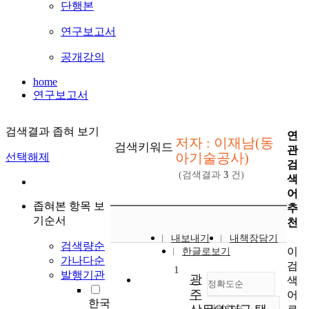
단행본
연구보고서
공개강의
home
연구보고서
검색결과 좁혀 보기
연
저자 : 이재남(동
검색키워드
관
아기술공사)
선택해제
검
(검색결과
3
건)
색
어
좁혀본 항목 보
추
기순서
천
내보내기
내책장담기
검색량순
이
한글로보기
가나다순
검
1
발행기관
광
색
정확도순
주
어
한국
내림차순