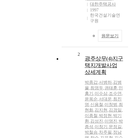
대한주택공사
1997
한국건설기술연
구원
원문보기
2
광주상무(4)지구
택지개발사업
상세계획
박종갑
,
서병하
,
김병
율
,
최영두
,
권태훈
,
민
홍기
,
이수삼
,
조수연
,
윤옥순
,
서대운
,
최진
영
,
신용철
,
이창범
,
최
현화
,
김지현
,
김경일
,
이종철
,
박정현
,
박기
환
,
김성진
,
이영진
,
박
종석
,
이창기
,
문정길
,
박철승
,
차주필
,
정남
영
,
장순
,
김우철
,
김수