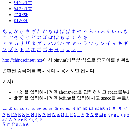
단위기호
일반기호
로마자
아랍어
あ
ぁ
か
が
さ
ざ
た
だ
な
は
ば
ぱ
ま
や
ゃ
ら
わ
ゎ
ん
い
ぃ
き
こ
ご
そ
ぞ
と
ど
の
ほ
ぼ
ぽ
も
よ
ょ
ろ
を
ア
ァ
カ
サ
ザ
タ
ダ
ナ
ハ
バ
パ
マ
ヤ
ャ
ラ
ワ
ヮ
ン
イ
ィ
キ
ギ
ソ
ゾ
ト
ド
ノ
ホ
ボ
ポ
モ
ヨ
ョ
ロ
ヲ
―
http://chineseinput.net/
에서 pinyin(병음)방식으로 중국어를 변환
변환된 중국어를 복사하여 사용하시면 됩니다.
예시)
中文 을 입력하시려면
zhongwen
을 입력하시고 space를
北京 을 입력하시려면
beijing
을 입력하시고 space를 누르
ㅥ
ㅦ
ㅧ
ㅨ
ㅩ
ㅪ
ㅫ
ㅬ
ㅭ
ㅮ
ㅯ
ㅰ
ㅱ
ㅲ
ㅳ
ㅴ
ㅵ
ㅶ
ㅷ
ㅸ
ㅹ
ㅺ
Α
Β
Γ
Δ
Ε
Ζ
Η
Θ
Ι
Κ
Λ
Μ
Ν
Ξ
Ο
Π
Ρ
Σ
Τ
Υ
Φ
Χ
Ψ
Ω
α
β
γ
δ
ε
ζ
η
á
à
Á
À
é
è
É
È
ç
Ç
ê
Ä
Ö
Ü
ä
ö
ü
ß