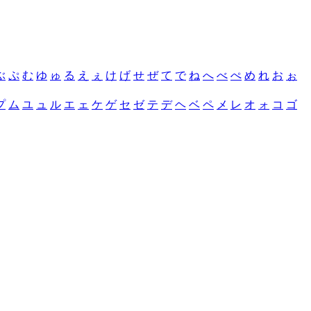
ぶ
ぷ
む
ゆ
ゅ
る
え
ぇ
け
げ
せ
ぜ
て
で
ね
へ
べ
ぺ
め
れ
お
ぉ
プ
ム
ユ
ュ
ル
エ
ェ
ケ
ゲ
セ
ゼ
テ
デ
ヘ
ベ
ペ
メ
レ
オ
ォ
コ
ゴ