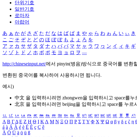
단위기호
일반기호
로마자
아랍어
あ
ぁ
か
が
さ
ざ
た
だ
な
は
ば
ぱ
ま
や
ゃ
ら
わ
ゎ
ん
い
ぃ
き
こ
ご
そ
ぞ
と
ど
の
ほ
ぼ
ぽ
も
よ
ょ
ろ
を
ア
ァ
カ
サ
ザ
タ
ダ
ナ
ハ
バ
パ
マ
ヤ
ャ
ラ
ワ
ヮ
ン
イ
ィ
キ
ギ
ソ
ゾ
ト
ド
ノ
ホ
ボ
ポ
モ
ヨ
ョ
ロ
ヲ
―
http://chineseinput.net/
에서 pinyin(병음)방식으로 중국어를 변환
변환된 중국어를 복사하여 사용하시면 됩니다.
예시)
中文 을 입력하시려면
zhongwen
을 입력하시고 space를
北京 을 입력하시려면
beijing
을 입력하시고 space를 누르
ㅥ
ㅦ
ㅧ
ㅨ
ㅩ
ㅪ
ㅫ
ㅬ
ㅭ
ㅮ
ㅯ
ㅰ
ㅱ
ㅲ
ㅳ
ㅴ
ㅵ
ㅶ
ㅷ
ㅸ
ㅹ
ㅺ
Α
Β
Γ
Δ
Ε
Ζ
Η
Θ
Ι
Κ
Λ
Μ
Ν
Ξ
Ο
Π
Ρ
Σ
Τ
Υ
Φ
Χ
Ψ
Ω
α
β
γ
δ
ε
ζ
η
á
à
Á
À
é
è
É
È
ç
Ç
ê
Ä
Ö
Ü
ä
ö
ü
ß