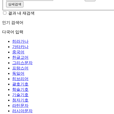
상세검색
결과 내 재검색
인기 검색어
다국어 입력
히라가나
가타카나
중국어
한글고어
그리스문자
프랑스어
독일어
히브리어
괄호기호
학술기호
기술기호
첨자기호
라틴문자
러시아문자