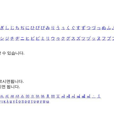
ぎ
し
じ
ち
ぢ
に
ひ
び
ぴ
み
り
う
ぅ
く
ぐ
す
ず
つ
づ
っ
ぬ
ふ
シ
ジ
チ
ヂ
ニ
ヒ
ビ
ピ
ミ
リ
ウ
ゥ
ク
グ
ス
ズ
ツ
ヅ
ッ
ヌ
フ
ブ
할 수 있습니다.
누르시면됩니다.
시면 됩니다.
ㅻ
ㅼ
ㅽ
ㅾ
ㅿ
ㆀ
ㆁ
ㆂ
ㆃ
ㆄ
ㆅ
ㆆ
ㆇ
ㆈ
ㆉ
ㆊ
ㆋ
ㆌ
ㆍ
ㆎ
θ
ι
κ
λ
μ
ν
ξ
ο
π
ρ
σ
τ
υ
φ
χ
ψ
ω