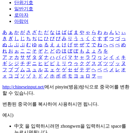
단위기호
일반기호
로마자
아랍어
あ
ぁ
か
が
さ
ざ
た
だ
な
は
ば
ぱ
ま
や
ゃ
ら
わ
ゎ
ん
い
ぃ
き
ぎ
し
じ
ち
ぢ
に
ひ
び
ぴ
み
り
う
ぅ
く
ぐ
す
ず
つ
づ
っ
ぬ
ふ
ぶ
ぷ
む
ゆ
ゅ
る
え
ぇ
け
げ
せ
ぜ
て
で
ね
へ
べ
ぺ
め
れ
お
ぉ
こ
ご
そ
ぞ
と
ど
の
ほ
ぼ
ぽ
も
よ
ょ
ろ
を
ア
ァ
カ
サ
ザ
タ
ダ
ナ
ハ
バ
パ
マ
ヤ
ャ
ラ
ワ
ヮ
ン
イ
ィ
キ
ギ
シ
ジ
チ
ヂ
ニ
ヒ
ビ
ピ
ミ
リ
ウ
ゥ
ク
グ
ス
ズ
ツ
ヅ
ッ
ヌ
フ
ブ
プ
ム
ユ
ュ
ル
エ
ェ
ケ
ゲ
セ
ゼ
テ
デ
ヘ
ベ
ペ
メ
レ
オ
ォ
コ
ゴ
ソ
ゾ
ト
ド
ノ
ホ
ボ
ポ
モ
ヨ
ョ
ロ
ヲ
―
http://chineseinput.net/
에서 pinyin(병음)방식으로 중국어를 변환
할 수 있습니다.
변환된 중국어를 복사하여 사용하시면 됩니다.
예시)
中文 을 입력하시려면
zhongwen
을 입력하시고 space를
누르시면됩니다.