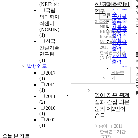
순
한 코퍼스 기반
10개씩 출력
(NRF)
(4)
내림차순
인기도
국립
연구
순
조회
10개씩
의과학지
연도순
이승아
출력
식센터
NRF
제목순
(NCMIK)
20개씩
KRM(Korean
저자순
(1)
출력
Research
발행기
한국
Memory)
30개씩
관순
건설기술
2015
출력
한국연구재단
연구원
50개씩
(NRF)
(1)
출력
발행연도
100개씩
2017
원문보
출력
(1)
기
2015
(1)
2
영어 자유 관계
2011
절과 간접 의문
(2)
2010
문의 제2언어
(1)
습득
2002
(1)
이승아
2011
한국연구재단
오늘 본 자료
(NRF)