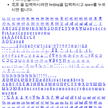
北京 을 입력하시려면
beijing
을 입력하시고 space를 누르
시면 됩니다.
ㅥ
ㅦ
ㅧ
ㅨ
ㅩ
ㅪ
ㅫ
ㅬ
ㅭ
ㅮ
ㅯ
ㅰ
ㅱ
ㅲ
ㅳ
ㅴ
ㅵ
ㅶ
ㅷ
ㅸ
ㅹ
ㅺ
ㅻ
ㅼ
ㅽ
ㅾ
ㅿ
ㆀ
ㆁ
ㆂ
ㆃ
ㆄ
ㆅ
ㆆ
ㆇ
ㆈ
ㆉ
ㆊ
ㆋ
ㆌ
ㆍ
ㆎ
Α
Β
Γ
Δ
Ε
Ζ
Η
Θ
Ι
Κ
Λ
Μ
Ν
Ξ
Ο
Π
Ρ
Σ
Τ
Υ
Φ
Χ
Ψ
Ω
α
β
γ
δ
ε
ζ
η
θ
ι
κ
λ
μ
ν
ξ
ο
π
ρ
σ
τ
υ
φ
χ
ψ
ω
á
à
Á
À
é
è
É
È
ç
Ç
ê
Ä
Ö
Ü
ä
ö
ü
ß
ְ
ֳ
ֲ
ֱ
ָ
ַ
ֵ
ֶ
ִ
ֹ
ּ
ֻ
ׂ
ׁ
ּ
ב
ה
נ
מ
צ
ת
ץ
ש
ד
ג
כ
ע
י
ח
ל
ך
ף
ק
ר
א
ט
ו
ן
ם
פ
‘
’
“
”
〔
〕
〈
〉
「
」
『
』
【
】
＂
（
）
［
］
｛
｝
±
×
÷
≠
≤
≥
∞
∴
♂
♀
∠
⊥
⌒
∂
∇
≡
≒
≪
≫
√
∽
∝
∵
∫
∬
∈
∋
⊆
⊇
⊂
⊃
∪
∩
∧
∨
￢
⇒
⇔
∀
∃
∮
∑
∏
＋
－
＜
＝
＞
、
。
·
‥
…
¨
〃
―
∥
＼
∼
´
～
ˇ
˘
˝
˚
˙
¸
˛
¡
¿
ː
！
＇
，
．
／
：
；
？
＾
＿
｀
｜
½
⅓
⅔
¼
¾
⅛
⅜
⅝
⅞
¹
²
³
⁴
ⁿ
₁
₂
₃
₄
Æ
Ð
Ħ
Ĳ
Ł
Ø
Œ
Þ
Ŧ
Ŋ
æ
đ
ð
ħ
ı
ĳ
ĸ
ŀ
ł
ø
œ
ß
þ
ŧ
ŋ
ŉ
А
Б
В
Г
Д
Е
Ё
Ж
З
И
Й
К
Л
М
Н
О
П
Р
С
Т
У
Ф
Х
Ц
Ч
Ш
Щ
Ъ
Ы
Ь
Э
Ю
Я
а
б
в
г
д
е
ё
ж
з
и
й
к
л
м
н
о
п
р
с
т
у
ф
х
ц
ч
ш
щ
ъ
ы
ь
э
ю
я
′
″
℃
Å
￠
￡
￥
¤
℉
‰
＄
％
Ｆ
￦
㎕
㎖
㎗
ℓ
㎘
㏄
㎣
㎤
㎥
㎦
㎙
㎚
㎛
㎜
㎝
㎞
㎟
㎠
㎡
㎢
㏊
㎍
㎎
㎏
㏏
㎈
㎉
㏈
㎧
㎨
㎰
㎱
㎲
㎳
㎴
㎵
㎶
㎷
㎸
㎹
㎀
㎁
㎂
㎃
㎄
㎺
㎻
㎽
㎾
㎿
㎐
㎑