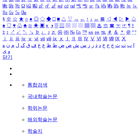
㎒
㎓
㎔
Ω
㏀
㏁
㎊
㎋
㎌
㏖
㏅
㎭
㎮
㎯
㏛
㎩
㎪
㎫
㎬
㏝
㏐
㏓
㏃
㏉
㏜
㏆
§
※
☆
★
○
●
◎
◇
◆
□
■
△
▽
→
←
↑
↓
↔
〓
◁
◀
▷
▶
♤
♠
♡
♥
♧
♣
⊙
◈
▣
◐
◑
▒
▤
▥
▨
▧
▦
▩
♨
☏
☎
☜
☞
¶
†
‡
↕
↗
↙
↖
↘
♭
♩
♪
♬
㉿
㈜
№
㏇
™
㏂
㏘
℡
＃
＆
＊
＠
ª
º
ⅰ
ⅱ
ⅲ
ⅳ
ⅴ
ⅵ
ⅶ
ⅷ
ⅸ
ⅹ
Ⅰ
Ⅱ
Ⅲ
Ⅳ
Ⅴ
Ⅵ
Ⅶ
Ⅷ
Ⅸ
Ⅹ
ا
ب
ت
ث
ج
ح
خ
د
ذ
ر
ز
س
ش
ص
ض
ط
ظ
ع
غ
ف
ق
ک
ل
م
ن
ه
و
ی
닫기
통합검색
국내학술논문
학위논문
해외학술논문
학술지