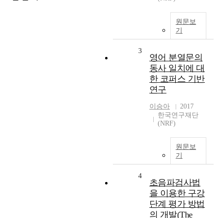
원문보
기
3
영어 분열문의
동사 일치에 대
한 코퍼스 기반
연구
이승아
2017
한국연구재단
(NRF)
원문보
기
4
초음파검사법
을 이용한 구강
단계 평가 방법
의 개발(The