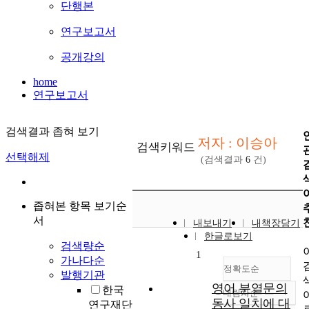
단행본
연구보고서
공개강의
home
연구보고서
검색결과 좁혀 보기
저자 : 이승아
검색키워드
선택해제
(검색결과
6
건)
좁혀본 항목 보기순
서
내보내기
내책장담기
한글로보기
검색량순
1
가나다순
정확도순
발행기관
영어 분열문의
한국
내림차순
정확도
동사 일치에 대
연구재단