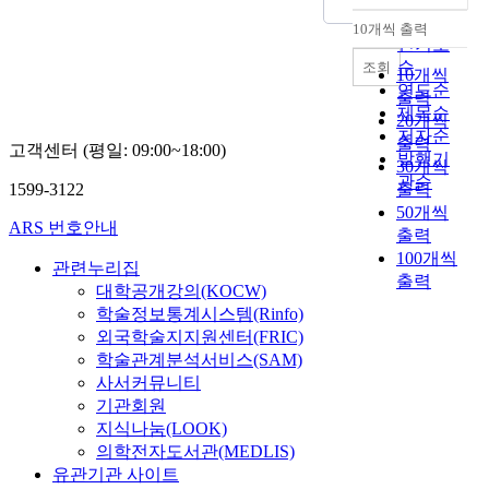
순
10개씩 출력
내림차순
인기도
순
조회
10개씩
연도순
출력
제목순
20개씩
저자순
출력
고객센터 (평일: 09:00~18:00)
발행기
30개씩
관순
1599-3122
출력
50개씩
ARS 번호안내
출력
100개씩
관련누리집
출력
대학공개강의(KOCW)
학술정보통계시스템(Rinfo)
외국학술지지원센터(FRIC)
학술관계분석서비스(SAM)
사서커뮤니티
기관회원
지식나눔(LOOK)
의학전자도서관(MEDLIS)
유관기관 사이트