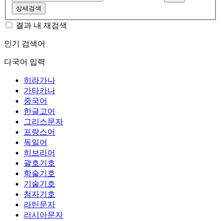
상세검색
결과 내 재검색
인기 검색어
다국어 입력
히라가나
가타카나
중국어
한글고어
그리스문자
프랑스어
독일어
히브리어
괄호기호
학술기호
기술기호
첨자기호
라틴문자
러시아문자