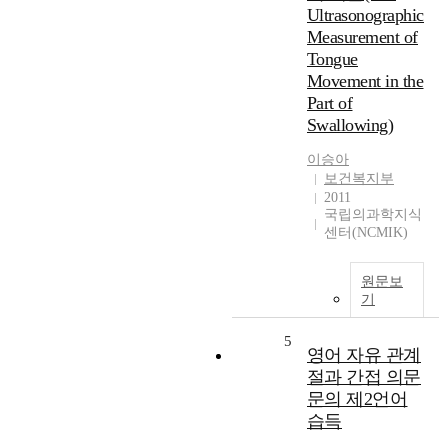
Ultrasonographic
Measurement of
Tongue
Movement in the
Part of
Swallowing)
이승아
보건복지부
2011
국립의과학지식
센터(NCMIK)
원문보
기
5
영어 자유 관계
절과 간접 의문
문의 제2언어
습득