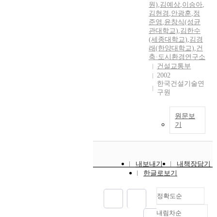
원)
,
김예상
,
이승아
,
김현경
,
안광훈
,
정
준영
,
윤창식(성균
관대학교)
,
김한수
(세종대학교)
,
김경
래(한양대학교)
,
건
축·도시환경연구소
건설교통부
2002
한국건설기술연
구원
원문보
기
내보내기
내책장담기
한글로보기
정확도순
내림차순
정확도