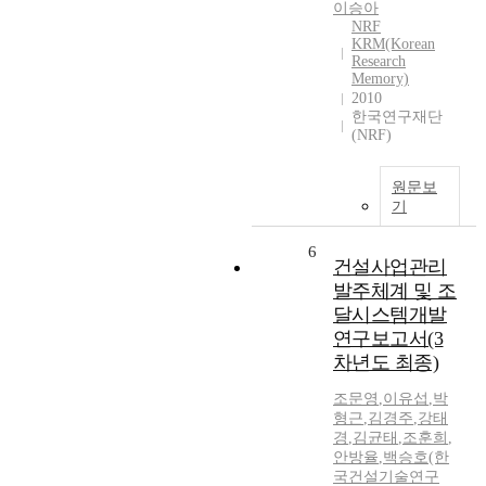
이승아
NRF
KRM(Korean
Research
Memory)
2010
한국연구재단
(NRF)
원문보
기
6
건설사업관리
발주체계 및 조
달시스템개발
연구보고서(3
차년도 최종)
조문영
,
이유섭
,
박
형근
,
김경주
,
강태
경
,
김균태
,
조훈희
,
안방율
,
백승호(한
국건설기술연구