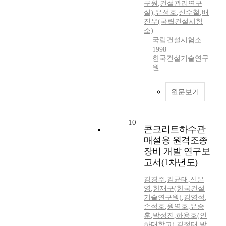
구원
,
건설관리연구
실)
,
유성호
,
신수철
,
배
진우(국립건설시험
소)
국립건설시험소
1998
한국건설기술연구
원
원문보기
10
콘크리트하수관
매설용 원격조종
장비 개발 연구보
고서(1차년도)
김경주
,
김균태
,
신은
영
,
한재구(한국건설
기술연구원)
,
김영석
,
손석호
,
원영호
,
유승
훈
,
박성진
,
하용호(인
하대학교)
,
김정태
,
박