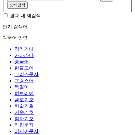
상세검색
결과 내 재검색
인기 검색어
다국어 입력
히라가나
가타카나
중국어
한글고어
그리스문자
프랑스어
독일어
히브리어
괄호기호
학술기호
기술기호
첨자기호
라틴문자
러시아문자