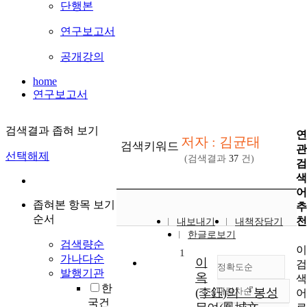
단행본
연구보고서
공개강의
home
연구보고서
검색결과 좁혀 보기
저자 : 김균태
검색키워드
선택해제
(검색결과
37
건)
좁혀본 항목 보기
순서
내보내기
내책장담기
한글로보기
검색량순
1
가나다순
이
정확도순
발행기관
옥
한
(李鈺)의 『봉성
내림차순
정확도
국건