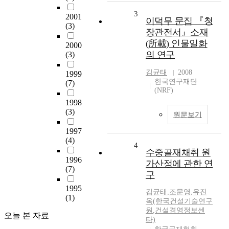
3
2001
이덕무 문집 『청
(3)
장관전서』소재
(所載) 인물일화
2000
의 연구
(3)
김균태
2008
1999
한국연구재단
(7)
(NRF)
1998
(3)
원문보기
1997
(4)
4
수중골재채취 원
1996
가산정에 관한 연
(7)
구
1995
김균태
,
조문영
,
유진
(1)
옥(한국건설기술연구
원
,
건설경영정보센
오늘 본 자료
타)