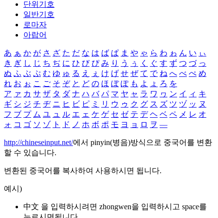
단위기호
일반기호
로마자
아랍어
あ
ぁ
か
が
さ
ざ
た
だ
な
は
ば
ぱ
ま
や
ゃ
ら
わ
ゎ
ん
い
ぃ
き
ぎ
し
じ
ち
ぢ
に
ひ
び
ぴ
み
り
う
ぅ
く
ぐ
す
ず
つ
づ
っ
ぬ
ふ
ぶ
ぷ
む
ゆ
ゅ
る
え
ぇ
け
げ
せ
ぜ
て
で
ね
へ
べ
ぺ
め
れ
お
ぉ
こ
ご
そ
ぞ
と
ど
の
ほ
ぼ
ぽ
も
よ
ょ
ろ
を
ア
ァ
カ
サ
ザ
タ
ダ
ナ
ハ
バ
パ
マ
ヤ
ャ
ラ
ワ
ヮ
ン
イ
ィ
キ
ギ
シ
ジ
チ
ヂ
ニ
ヒ
ビ
ピ
ミ
リ
ウ
ゥ
ク
グ
ス
ズ
ツ
ヅ
ッ
ヌ
フ
ブ
プ
ム
ユ
ュ
ル
エ
ェ
ケ
ゲ
セ
ゼ
テ
デ
ヘ
ベ
ペ
メ
レ
オ
ォ
コ
ゴ
ソ
ゾ
ト
ド
ノ
ホ
ボ
ポ
モ
ヨ
ョ
ロ
ヲ
―
http://chineseinput.net/
에서 pinyin(병음)방식으로 중국어를 변환
할 수 있습니다.
변환된 중국어를 복사하여 사용하시면 됩니다.
예시)
中文 을 입력하시려면
zhongwen
을 입력하시고 space를
누르시면됩니다.