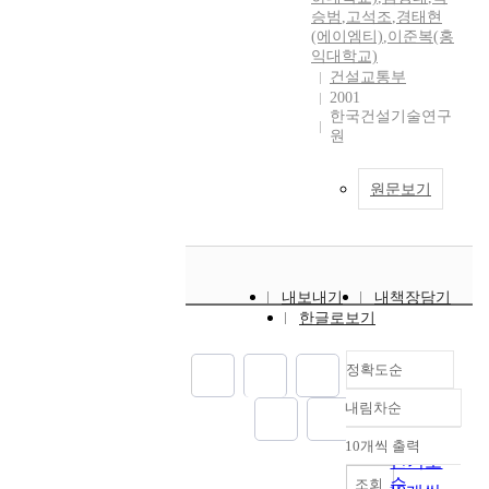
승범
,
고석조
,
경태현
(에이엠티)
,
이준복(홍
익대학교)
건설교통부
2001
한국건설기술연구
원
원문보기
내보내기
내책장담기
한글로보기
정확도순
내림차순
정확도
순
10개씩 출력
내림차순
인기도
순
조회