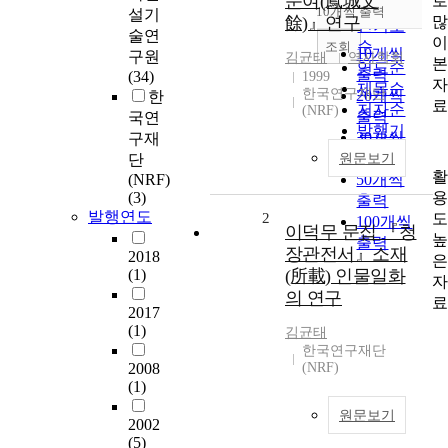
문여(鳳城文
순
10개씩 출력
설기
내림차순
餘)』연구
인기도
술연
순
조회
10개씩
구원
김균태
역사학회
연도순
출력
(34)
1999
제목순
한국연구재단
20개씩
한
저자순
(NRF)
출력
국연
발행기
30개씩
구재
관순
출력
단
원문보기
(NRF)
50개씩
(3)
출력
발행연도
2
100개씩
이덕무 문집 『청
출력
장관전서』소재
2018
(1)
(所載) 인물일화
의 연구
2017
(1)
김균태
한국연구재단
2008
(NRF)
(1)
원문보기
2002
(5)