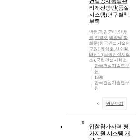
건설공사품질관
리개선방안(품질
시스템)연구별책
부록
박형근
,
김균태
,
안방
률
,
진경호
,
박양남
,
황
희준(한국건설기술연
구원)
,
유성호
,
신수철
,
배진우(국립건설시험
소)
,
국립건설시험소
한국건설기술연구
원
1998
한국건설기술연구
원
원문보기
8
입찰참가자격 평
가지원 시스템 개