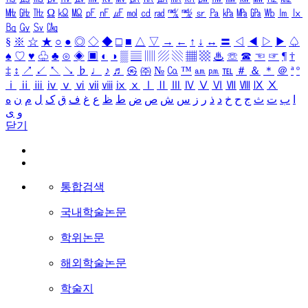
㎒
㎓
㎔
Ω
㏀
㏁
㎊
㎋
㎌
㏖
㏅
㎭
㎮
㎯
㏛
㎩
㎪
㎫
㎬
㏝
㏐
㏓
㏃
㏉
㏜
㏆
§
※
☆
★
○
●
◎
◇
◆
□
■
△
▽
→
←
↑
↓
↔
〓
◁
◀
▷
▶
♤
♠
♡
♥
♧
♣
⊙
◈
▣
◐
◑
▒
▤
▥
▨
▧
▦
▩
♨
☏
☎
☜
☞
¶
†
‡
↕
↗
↙
↖
↘
♭
♩
♪
♬
㉿
㈜
№
㏇
™
㏂
㏘
℡
＃
＆
＊
＠
ª
º
ⅰ
ⅱ
ⅲ
ⅳ
ⅴ
ⅵ
ⅶ
ⅷ
ⅸ
ⅹ
Ⅰ
Ⅱ
Ⅲ
Ⅳ
Ⅴ
Ⅵ
Ⅶ
Ⅷ
Ⅸ
Ⅹ
ا
ب
ت
ث
ج
ح
خ
د
ذ
ر
ز
س
ش
ص
ض
ط
ظ
ع
غ
ف
ق
ک
ل
م
ن
ه
و
ی
닫기
통합검색
국내학술논문
학위논문
해외학술논문
학술지