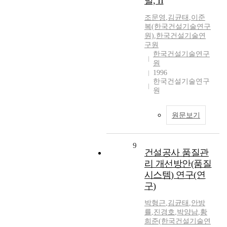
발, II
조문영
,
김균태
,
이준
복(한국건설기술연구
원)
,
한국건설기술연
구원
한국건설기술연구
원
1996
한국건설기술연구
원
원문보기
9
건설공사 품질관
리 개선방안(품질
시스템) 연구(연
구)
박형근
,
김균태
,
안방
률
,
진경호
,
박양남
,
황
희준(한국건설기술연