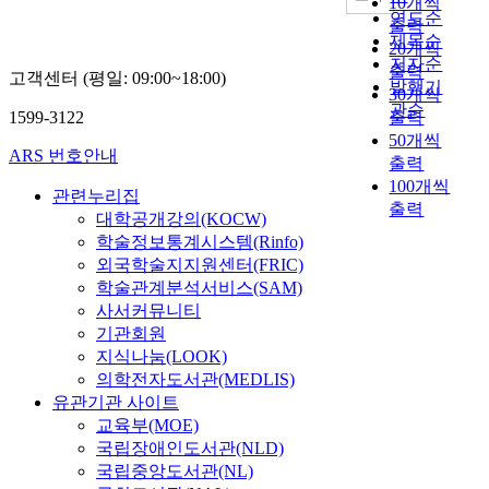
10개씩
연도순
출력
제목순
20개씩
저자순
출력
고객센터 (평일: 09:00~18:00)
발행기
30개씩
관순
1599-3122
출력
50개씩
ARS 번호안내
출력
100개씩
관련누리집
출력
대학공개강의(KOCW)
학술정보통계시스템(Rinfo)
외국학술지지원센터(FRIC)
학술관계분석서비스(SAM)
사서커뮤니티
기관회원
지식나눔(LOOK)
의학전자도서관(MEDLIS)
유관기관 사이트
교육부(MOE)
국립장애인도서관(NLD)
국립중앙도서관(NL)