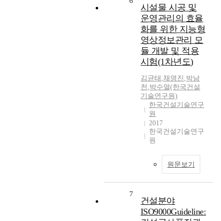
6
시설물 시공 및
운영관리의 효율
화를 위한 지능형
영상정보관리 모
듈 개발 및 적용
시험(1차년도)
김균태
,
채명진
,
박남
천
,
박수열(한국건설
기술연구원)
한국건설기술연구
원
2017
한국건설기술연구
원
원문보기
7
건설분야
ISO9000Guideline: