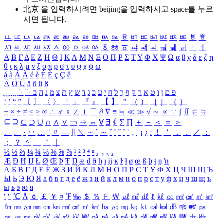
北京 을 입력하시려면
beijing
을 입력하시고 space를 누르
시면 됩니다.
ㅥ
ㅦ
ㅧ
ㅨ
ㅩ
ㅪ
ㅫ
ㅬ
ㅭ
ㅮ
ㅯ
ㅰ
ㅱ
ㅲ
ㅳ
ㅴ
ㅵ
ㅶ
ㅷ
ㅸ
ㅹ
ㅺ
ㅻ
ㅼ
ㅽ
ㅾ
ㅿ
ㆀ
ㆁ
ㆂ
ㆃ
ㆄ
ㆅ
ㆆ
ㆇ
ㆈ
ㆉ
ㆊ
ㆋ
ㆌ
ㆍ
ㆎ
Α
Β
Γ
Δ
Ε
Ζ
Η
Θ
Ι
Κ
Λ
Μ
Ν
Ξ
Ο
Π
Ρ
Σ
Τ
Υ
Φ
Χ
Ψ
Ω
α
β
γ
δ
ε
ζ
η
θ
ι
κ
λ
μ
ν
ξ
ο
π
ρ
σ
τ
υ
φ
χ
ψ
ω
á
à
Á
À
é
è
É
È
ç
Ç
ê
Ä
Ö
Ü
ä
ö
ü
ß
ְ
ֳ
ֲ
ֱ
ָ
ַ
ֵ
ֶ
ִ
ֹ
ּ
ֻ
ׂ
ׁ
ּ
ב
ה
נ
מ
צ
ת
ץ
ש
ד
ג
כ
ע
י
ח
ל
ך
ף
ק
ר
א
ט
ו
ן
ם
פ
‘
’
“
”
〔
〕
〈
〉
「
」
『
』
【
】
＂
（
）
［
］
｛
｝
±
×
÷
≠
≤
≥
∞
∴
♂
♀
∠
⊥
⌒
∂
∇
≡
≒
≪
≫
√
∽
∝
∵
∫
∬
∈
∋
⊆
⊇
⊂
⊃
∪
∩
∧
∨
￢
⇒
⇔
∀
∃
∮
∑
∏
＋
－
＜
＝
＞
、
。
·
‥
…
¨
〃
―
∥
＼
∼
´
～
ˇ
˘
˝
˚
˙
¸
˛
¡
¿
ː
！
＇
，
．
／
：
；
？
＾
＿
｀
｜
½
⅓
⅔
¼
¾
⅛
⅜
⅝
⅞
¹
²
³
⁴
ⁿ
₁
₂
₃
₄
Æ
Ð
Ħ
Ĳ
Ł
Ø
Œ
Þ
Ŧ
Ŋ
æ
đ
ð
ħ
ı
ĳ
ĸ
ŀ
ł
ø
œ
ß
þ
ŧ
ŋ
ŉ
А
Б
В
Г
Д
Е
Ё
Ж
З
И
Й
К
Л
М
Н
О
П
Р
С
Т
У
Ф
Х
Ц
Ч
Ш
Щ
Ъ
Ы
Ь
Э
Ю
Я
а
б
в
г
д
е
ё
ж
з
и
й
к
л
м
н
о
п
р
с
т
у
ф
х
ц
ч
ш
щ
ъ
ы
ь
э
ю
я
′
″
℃
Å
￠
￡
￥
¤
℉
‰
＄
％
Ｆ
￦
㎕
㎖
㎗
ℓ
㎘
㏄
㎣
㎤
㎥
㎦
㎙
㎚
㎛
㎜
㎝
㎞
㎟
㎠
㎡
㎢
㏊
㎍
㎎
㎏
㏏
㎈
㎉
㏈
㎧
㎨
㎰
㎱
㎲
㎳
㎴
㎵
㎶
㎷
㎸
㎹
㎀
㎁
㎂
㎃
㎄
㎺
㎻
㎽
㎾
㎿
㎐
㎑