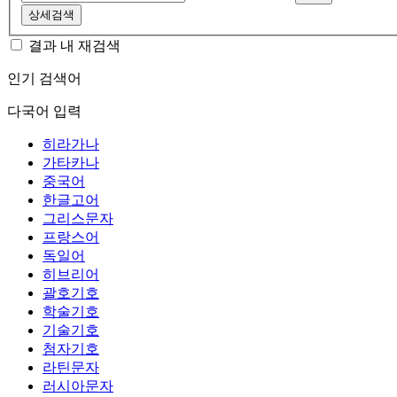
상세검색
결과 내 재검색
인기 검색어
다국어 입력
히라가나
가타카나
중국어
한글고어
그리스문자
프랑스어
독일어
히브리어
괄호기호
학술기호
기술기호
첨자기호
라틴문자
러시아문자