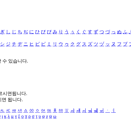
ぎ
し
じ
ち
ぢ
に
ひ
び
ぴ
み
り
う
ぅ
く
ぐ
す
ず
つ
づ
っ
ぬ
ふ
シ
ジ
チ
ヂ
ニ
ヒ
ビ
ピ
ミ
リ
ウ
ゥ
ク
グ
ス
ズ
ツ
ヅ
ッ
ヌ
フ
ブ
할 수 있습니다.
누르시면됩니다.
시면 됩니다.
ㅻ
ㅼ
ㅽ
ㅾ
ㅿ
ㆀ
ㆁ
ㆂ
ㆃ
ㆄ
ㆅ
ㆆ
ㆇ
ㆈ
ㆉ
ㆊ
ㆋ
ㆌ
ㆍ
ㆎ
θ
ι
κ
λ
μ
ν
ξ
ο
π
ρ
σ
τ
υ
φ
χ
ψ
ω