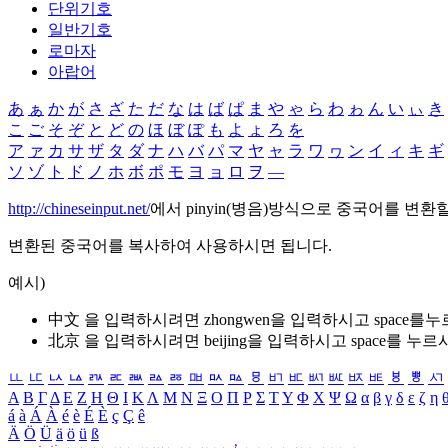
단위기호
일반기호
로마자
아랍어
あ
ぁ
か
が
さ
ざ
た
だ
な
は
ば
ぱ
ま
や
ゃ
ら
わ
ゎ
ん
い
ぃ
き
こ
ご
そ
ぞ
と
ど
の
ほ
ぼ
ぽ
も
よ
ょ
ろ
を
ア
ァ
カ
サ
ザ
タ
ダ
ナ
ハ
バ
パ
マ
ヤ
ャ
ラ
ワ
ヮ
ン
イ
ィ
キ
ギ
ソ
ゾ
ト
ド
ノ
ホ
ボ
ポ
モ
ヨ
ョ
ロ
ヲ
―
http://chineseinput.net/
에서 pinyin(병음)방식으로 중국어를 변환
변환된 중국어를 복사하여 사용하시면 됩니다.
예시)
中文 을 입력하시려면
zhongwen
을 입력하시고 space를
北京 을 입력하시려면
beijing
을 입력하시고 space를 누르
ㅥ
ㅦ
ㅧ
ㅨ
ㅩ
ㅪ
ㅫ
ㅬ
ㅭ
ㅮ
ㅯ
ㅰ
ㅱ
ㅲ
ㅳ
ㅴ
ㅵ
ㅶ
ㅷ
ㅸ
ㅹ
ㅺ
Α
Β
Γ
Δ
Ε
Ζ
Η
Θ
Ι
Κ
Λ
Μ
Ν
Ξ
Ο
Π
Ρ
Σ
Τ
Υ
Φ
Χ
Ψ
Ω
α
β
γ
δ
ε
ζ
η
á
à
Á
À
é
è
É
È
ç
Ç
ê
Ä
Ö
Ü
ä
ö
ü
ß