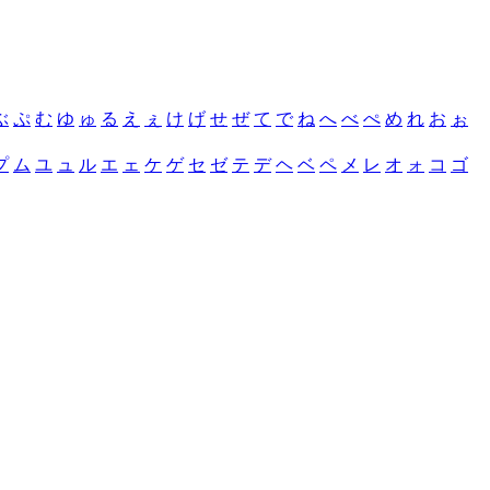
ぶ
ぷ
む
ゆ
ゅ
る
え
ぇ
け
げ
せ
ぜ
て
で
ね
へ
べ
ぺ
め
れ
お
ぉ
プ
ム
ユ
ュ
ル
エ
ェ
ケ
ゲ
セ
ゼ
テ
デ
ヘ
ベ
ペ
メ
レ
オ
ォ
コ
ゴ