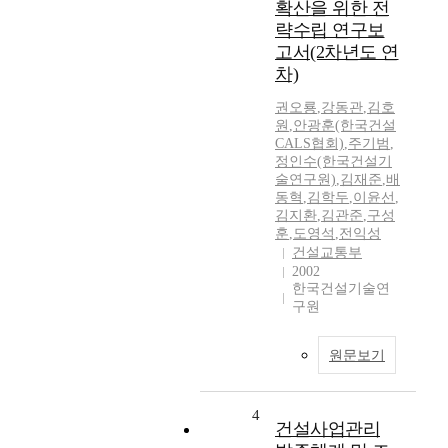
확산을 위한 전
략수립 연구보
고서(2차년도 연
차)
권오룡
,
강동관
,
김호
원
,
안광훈(한국건설
CALS협회)
,
주기범
,
정인수(한국건설기
술연구원)
,
김재준
,
배
동혁
,
김학두
,
이윤선
,
김지환
,
김관준
,
구성
훈
,
도영석
,
전익성
건설교통부
2002
한국건설기술연
구원
원문보기
4
건설사업관리