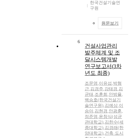
한국건설기술연
구원
원문보기
6
건설사업관리
발주체계 및 조
달시스템개발
연구보고서(3차
년도 최종)
조문영
,
이유섭
,
박형
근
,
김경주
,
강태경
,
김
균태
,
조훈희
,
안방율
,
백승호(한국건설기
술연구원)
,
김예상
,
이
승아
,
김현경
,
안광훈
,
정준영
,
윤창식(성균
관대학교)
,
김한수(세
종대학교)
,
김경래(한
양대학교)
,
건축·도시