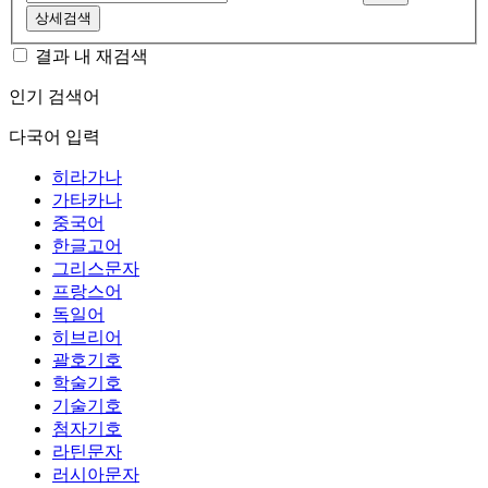
상세검색
결과 내 재검색
인기 검색어
다국어 입력
히라가나
가타카나
중국어
한글고어
그리스문자
프랑스어
독일어
히브리어
괄호기호
학술기호
기술기호
첨자기호
라틴문자
러시아문자