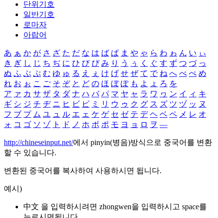
단위기호
일반기호
로마자
아랍어
あ
ぁ
か
が
さ
ざ
た
だ
な
は
ば
ぱ
ま
や
ゃ
ら
わ
ゎ
ん
い
ぃ
き
ぎ
し
じ
ち
ぢ
に
ひ
び
ぴ
み
り
う
ぅ
く
ぐ
す
ず
つ
づ
っ
ぬ
ふ
ぶ
ぷ
む
ゆ
ゅ
る
え
ぇ
け
げ
せ
ぜ
て
で
ね
へ
べ
ぺ
め
れ
お
ぉ
こ
ご
そ
ぞ
と
ど
の
ほ
ぼ
ぽ
も
よ
ょ
ろ
を
ア
ァ
カ
サ
ザ
タ
ダ
ナ
ハ
バ
パ
マ
ヤ
ャ
ラ
ワ
ヮ
ン
イ
ィ
キ
ギ
シ
ジ
チ
ヂ
ニ
ヒ
ビ
ピ
ミ
リ
ウ
ゥ
ク
グ
ス
ズ
ツ
ヅ
ッ
ヌ
フ
ブ
プ
ム
ユ
ュ
ル
エ
ェ
ケ
ゲ
セ
ゼ
テ
デ
ヘ
ベ
ペ
メ
レ
オ
ォ
コ
ゴ
ソ
ゾ
ト
ド
ノ
ホ
ボ
ポ
モ
ヨ
ョ
ロ
ヲ
―
http://chineseinput.net/
에서 pinyin(병음)방식으로 중국어를 변환
할 수 있습니다.
변환된 중국어를 복사하여 사용하시면 됩니다.
예시)
中文 을 입력하시려면
zhongwen
을 입력하시고 space를
누르시면됩니다.