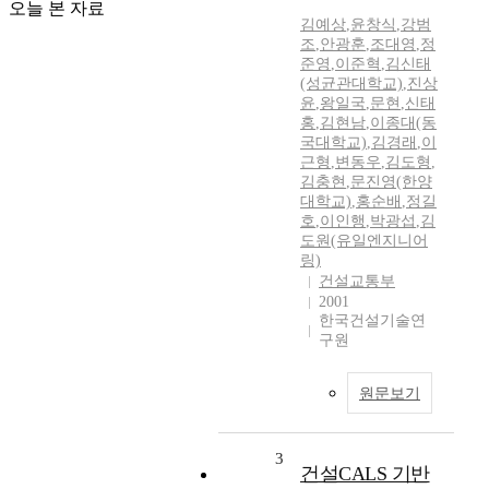
오늘 본 자료
김예상
,
윤창식
,
강범
조
,
안광훈
,
조대영
,
정
준영
,
이준혁
,
김신태
(성균관대학교)
,
진상
윤
,
왕일국
,
문현
,
신태
홍
,
김현남
,
이종대(동
국대학교)
,
김경래
,
이
근형
,
변동우
,
김도형
,
김충현
,
문진영(한양
대학교)
,
홍순배
,
정길
호
,
이인행
,
박광섭
,
김
도원(유일엔지니어
링)
건설교통부
2001
한국건설기술연
구원
원문보기
3
건설CALS 기반