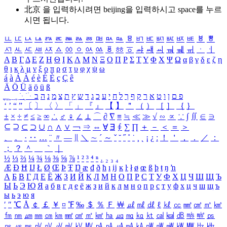
北京 을 입력하시려면
beijing
을 입력하시고 space를 누르
시면 됩니다.
ㅥ
ㅦ
ㅧ
ㅨ
ㅩ
ㅪ
ㅫ
ㅬ
ㅭ
ㅮ
ㅯ
ㅰ
ㅱ
ㅲ
ㅳ
ㅴ
ㅵ
ㅶ
ㅷ
ㅸ
ㅹ
ㅺ
ㅻ
ㅼ
ㅽ
ㅾ
ㅿ
ㆀ
ㆁ
ㆂ
ㆃ
ㆄ
ㆅ
ㆆ
ㆇ
ㆈ
ㆉ
ㆊ
ㆋ
ㆌ
ㆍ
ㆎ
Α
Β
Γ
Δ
Ε
Ζ
Η
Θ
Ι
Κ
Λ
Μ
Ν
Ξ
Ο
Π
Ρ
Σ
Τ
Υ
Φ
Χ
Ψ
Ω
α
β
γ
δ
ε
ζ
η
θ
ι
κ
λ
μ
ν
ξ
ο
π
ρ
σ
τ
υ
φ
χ
ψ
ω
á
à
Á
À
é
è
É
È
ç
Ç
ê
Ä
Ö
Ü
ä
ö
ü
ß
ְ
ֳ
ֲ
ֱ
ָ
ַ
ֵ
ֶ
ִ
ֹ
ּ
ֻ
ׂ
ׁ
ּ
ב
ה
נ
מ
צ
ת
ץ
ש
ד
ג
כ
ע
י
ח
ל
ך
ף
ק
ר
א
ט
ו
ן
ם
פ
‘
’
“
”
〔
〕
〈
〉
「
」
『
』
【
】
＂
（
）
［
］
｛
｝
±
×
÷
≠
≤
≥
∞
∴
♂
♀
∠
⊥
⌒
∂
∇
≡
≒
≪
≫
√
∽
∝
∵
∫
∬
∈
∋
⊆
⊇
⊂
⊃
∪
∩
∧
∨
￢
⇒
⇔
∀
∃
∮
∑
∏
＋
－
＜
＝
＞
、
。
·
‥
…
¨
〃
―
∥
＼
∼
´
～
ˇ
˘
˝
˚
˙
¸
˛
¡
¿
ː
！
＇
，
．
／
：
；
？
＾
＿
｀
｜
½
⅓
⅔
¼
¾
⅛
⅜
⅝
⅞
¹
²
³
⁴
ⁿ
₁
₂
₃
₄
Æ
Ð
Ħ
Ĳ
Ł
Ø
Œ
Þ
Ŧ
Ŋ
æ
đ
ð
ħ
ı
ĳ
ĸ
ŀ
ł
ø
œ
ß
þ
ŧ
ŋ
ŉ
А
Б
В
Г
Д
Е
Ё
Ж
З
И
Й
К
Л
М
Н
О
П
Р
С
Т
У
Ф
Х
Ц
Ч
Ш
Щ
Ъ
Ы
Ь
Э
Ю
Я
а
б
в
г
д
е
ё
ж
з
и
й
к
л
м
н
о
п
р
с
т
у
ф
х
ц
ч
ш
щ
ъ
ы
ь
э
ю
я
′
″
℃
Å
￠
￡
￥
¤
℉
‰
＄
％
Ｆ
￦
㎕
㎖
㎗
ℓ
㎘
㏄
㎣
㎤
㎥
㎦
㎙
㎚
㎛
㎜
㎝
㎞
㎟
㎠
㎡
㎢
㏊
㎍
㎎
㎏
㏏
㎈
㎉
㏈
㎧
㎨
㎰
㎱
㎲
㎳
㎴
㎵
㎶
㎷
㎸
㎹
㎀
㎁
㎂
㎃
㎄
㎺
㎻
㎽
㎾
㎿
㎐
㎑