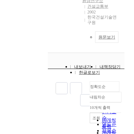
환경연구소
건설교통부
2002
한국건설기술연
구원
원문보기
내보내기
내책장담기
한글로보기
정확도순
내림차순
정확도
순
10개씩 출력
내림차순
인기도
순
조회
10개씩
연도순
출력
제목순
20개씩