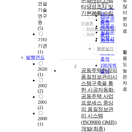
문화센터 건립
로
순
건설
10개씩 출력
내림차순
많
타당성조사 및
인기도
기술
이
기본계획 수립
순
조회
10개씩
연구
본
연도순
출력
원
안광훈
자
제목순
(5)
20개씩
전라남도 여수시
료
저자순
출력
2020
발행기
기타
30개씩
관순
기관
출력
원문보기
(1)
활
50개씩
발행연도
용
출력
도
100개씩
2
2020
공동주택현장의
높
출력
(1)
품질정보관리시
은
자
스템구축을 통
2002
료
한 시공자동화:
(2)
공동주택 사업
2001
프로세스 중심
(2)
의 품질정보관
리 시스템
2000
(ISO9000 QMIS)
(1)
개발(최종)