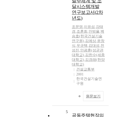
발주체계 및 조
달시스템개발
연구보고서(2차
년도)
조문영
,
이유섭
,
강태
경
,
조훈희
,
안방율
,
백
승호(한국건설기술
연구원)
,
김예상
,
윤창
식
,
우규택
,
김대성
,
전
성진
,
안광훈(성균관
대학교)
,
김한수(세종
대학교)
,
김경래(한양
대학교)
건설교통부
2001
한국건설기술연
구원
원문보기
5
공동주택현장의