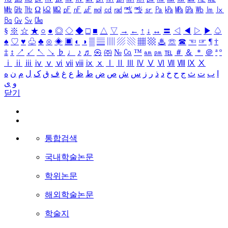
㎒
㎓
㎔
Ω
㏀
㏁
㎊
㎋
㎌
㏖
㏅
㎭
㎮
㎯
㏛
㎩
㎪
㎫
㎬
㏝
㏐
㏓
㏃
㏉
㏜
㏆
§
※
☆
★
○
●
◎
◇
◆
□
■
△
▽
→
←
↑
↓
↔
〓
◁
◀
▷
▶
♤
♠
♡
♥
♧
♣
⊙
◈
▣
◐
◑
▒
▤
▥
▨
▧
▦
▩
♨
☏
☎
☜
☞
¶
†
‡
↕
↗
↙
↖
↘
♭
♩
♪
♬
㉿
㈜
№
㏇
™
㏂
㏘
℡
＃
＆
＊
＠
ª
º
ⅰ
ⅱ
ⅲ
ⅳ
ⅴ
ⅵ
ⅶ
ⅷ
ⅸ
ⅹ
Ⅰ
Ⅱ
Ⅲ
Ⅳ
Ⅴ
Ⅵ
Ⅶ
Ⅷ
Ⅸ
Ⅹ
ا
ب
ت
ث
ج
ح
خ
د
ذ
ر
ز
س
ش
ص
ض
ط
ظ
ع
غ
ف
ق
ک
ل
م
ن
ه
و
ی
닫기
통합검색
국내학술논문
학위논문
해외학술논문
학술지