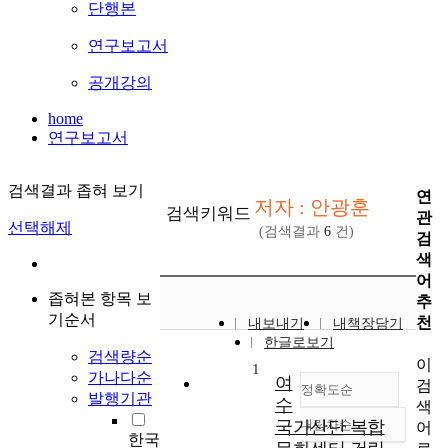
단행본
연구보고서
공개강의
home
연구보고서
검색결과 좁혀 보기
연
저자 : 안광훈
검색키워드
관
선택해제
(검색결과
6
건)
검
색
어
좁혀본 항목 보
추
기순서
천
내보내기
내책장담기
한글로보기
검색량순
이
1
가나다순
여
검
정확도순
발행기관
수
색
국가산단 복합
내림차순
어
정확도
한국