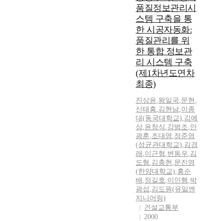
품질정보관리시
스템 구축을 통
한 시공자동화:
품질관리를 위
한 통합 정보관
리 시스템 구축
(제1차년도연차
최종)
진상윤
,
왕일국
,
문현
,
신태흥
,
김현남
,
이종
대(동국대학교)
,
김예
상
,
윤창식
,
강범조
,
안
광훈
,
조대영
,
정준영
(성균관대학교)
,
김경
래
,
이근형
,
변동우
,
김
도형
,
김충현
,
문진영
(한양대학교)
,
홍순
배
,
정길호
,
이인행
,
박
광섭
,
김도원(유일엔
지니어링)
건설교통부
2000