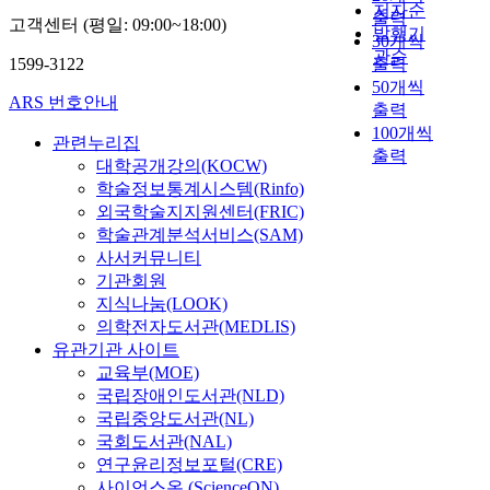
저자순
출력
고객센터 (평일: 09:00~18:00)
발행기
30개씩
관순
1599-3122
출력
50개씩
ARS 번호안내
출력
100개씩
관련누리집
출력
대학공개강의(KOCW)
학술정보통계시스템(Rinfo)
외국학술지지원센터(FRIC)
학술관계분석서비스(SAM)
사서커뮤니티
기관회원
지식나눔(LOOK)
의학전자도서관(MEDLIS)
유관기관 사이트
교육부(MOE)
국립장애인도서관(NLD)
국립중앙도서관(NL)
국회도서관(NAL)
연구윤리정보포털(CRE)
사이언스온 (ScienceON)