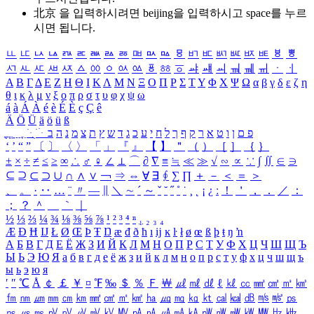
北京 을 입력하시려면
beijing
을 입력하시고 space를 누르
시면 됩니다.
ㅥ
ㅦ
ㅧ
ㅨ
ㅩ
ㅪ
ㅫ
ㅬ
ㅭ
ㅮ
ㅯ
ㅰ
ㅱ
ㅲ
ㅳ
ㅴ
ㅵ
ㅶ
ㅷ
ㅸ
ㅹ
ㅺ
ㅻ
ㅼ
ㅽ
ㅾ
ㅿ
ㆀ
ㆁ
ㆂ
ㆃ
ㆄ
ㆅ
ㆆ
ㆇ
ㆈ
ㆉ
ㆊ
ㆋ
ㆌ
ㆍ
ㆎ
Α
Β
Γ
Δ
Ε
Ζ
Η
Θ
Ι
Κ
Λ
Μ
Ν
Ξ
Ο
Π
Ρ
Σ
Τ
Υ
Φ
Χ
Ψ
Ω
α
β
γ
δ
ε
ζ
η
θ
ι
κ
λ
μ
ν
ξ
ο
π
ρ
σ
τ
υ
φ
χ
ψ
ω
á
à
Á
À
é
è
É
È
ç
Ç
ê
Ä
Ö
Ü
ä
ö
ü
ß
ְ
ֳ
ֲ
ֱ
ָ
ַ
ֵ
ֶ
ִ
ֹ
ּ
ֻ
ׂ
ׁ
ּ
ב
ה
נ
מ
צ
ת
ץ
ש
ד
ג
כ
ע
י
ח
ל
ך
ף
ק
ר
א
ט
ו
ן
ם
פ
‘
’
“
”
〔
〕
〈
〉
「
」
『
』
【
】
＂
（
）
［
］
｛
｝
±
×
÷
≠
≤
≥
∞
∴
♂
♀
∠
⊥
⌒
∂
∇
≡
≒
≪
≫
√
∽
∝
∵
∫
∬
∈
∋
⊆
⊇
⊂
⊃
∪
∩
∧
∨
￢
⇒
⇔
∀
∃
∮
∑
∏
＋
－
＜
＝
＞
、
。
·
‥
…
¨
〃
―
∥
＼
∼
´
～
ˇ
˘
˝
˚
˙
¸
˛
¡
¿
ː
！
＇
，
．
／
：
；
？
＾
＿
｀
｜
½
⅓
⅔
¼
¾
⅛
⅜
⅝
⅞
¹
²
³
⁴
ⁿ
₁
₂
₃
₄
Æ
Ð
Ħ
Ĳ
Ł
Ø
Œ
Þ
Ŧ
Ŋ
æ
đ
ð
ħ
ı
ĳ
ĸ
ŀ
ł
ø
œ
ß
þ
ŧ
ŋ
ŉ
А
Б
В
Г
Д
Е
Ё
Ж
З
И
Й
К
Л
М
Н
О
П
Р
С
Т
У
Ф
Х
Ц
Ч
Ш
Щ
Ъ
Ы
Ь
Э
Ю
Я
а
б
в
г
д
е
ё
ж
з
и
й
к
л
м
н
о
п
р
с
т
у
ф
х
ц
ч
ш
щ
ъ
ы
ь
э
ю
я
′
″
℃
Å
￠
￡
￥
¤
℉
‰
＄
％
Ｆ
￦
㎕
㎖
㎗
ℓ
㎘
㏄
㎣
㎤
㎥
㎦
㎙
㎚
㎛
㎜
㎝
㎞
㎟
㎠
㎡
㎢
㏊
㎍
㎎
㎏
㏏
㎈
㎉
㏈
㎧
㎨
㎰
㎱
㎲
㎳
㎴
㎵
㎶
㎷
㎸
㎹
㎀
㎁
㎂
㎃
㎄
㎺
㎻
㎽
㎾
㎿
㎐
㎑