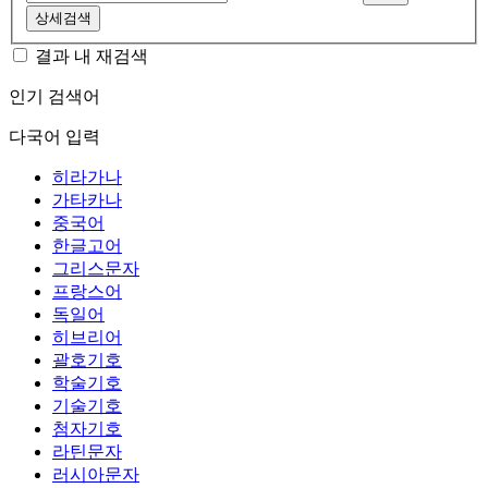
상세검색
결과 내 재검색
인기 검색어
다국어 입력
히라가나
가타카나
중국어
한글고어
그리스문자
프랑스어
독일어
히브리어
괄호기호
학술기호
기술기호
첨자기호
라틴문자
러시아문자