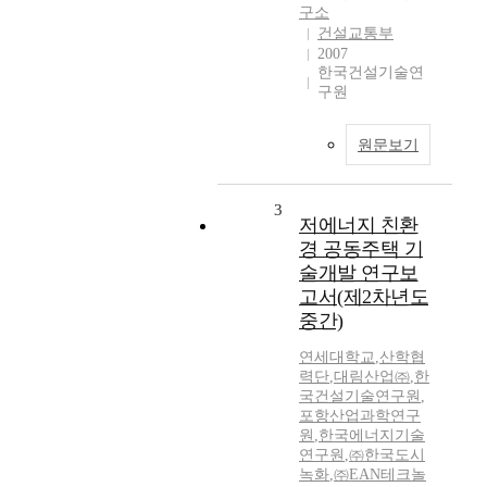
구소
건설교통부
2007
한국건설기술연
구원
원문보기
3
저에너지 친환
경 공동주택 기
술개발 연구보
고서(제2차년도
중간)
연세대학교
,
산학협
력단
,
대림산업㈜
,
한
국건설기술연구원
,
포항산업과학연구
원
,
한국에너지기술
연구원
,
㈜한국도시
녹화
,
㈜EAN테크놀