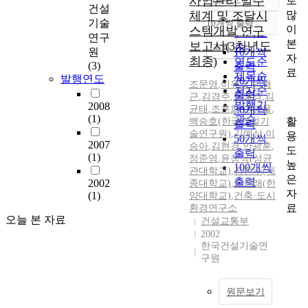
사업관리 발주
로
정확도
건설
많
체계 및 조달시
순
기술
10개씩 출력
내림차순
이
스템개발 연구
인기도
연구
본
보고서(3차년도
순
조회
원
10개씩
자
최종)
연도순
(3)
출력
료
제목순
발행연도
20개씩
조문영
,
이유섭
,
박형
저자순
출력
근
,
김경주
,
강태경
,
김
발행기
2008
균태
,
조훈희
30개씩
,
안방율
,
(1)
관순
활
백승호(한국건설기
출력
술연구원)
,
김예상
,
이
용
50개씩
2007
승아
,
김현경
,
안광훈
,
도
출력
(1)
정준영
,
윤창식(성균
높
100개씩
관대학교)
,
김한수(세
은
출력
2002
종대학교)
,
김경래(한
자
(1)
양대학교)
,
건축·도시
료
환경연구소
오늘 본 자료
건설교통부
2002
한국건설기술연
구원
원문보기