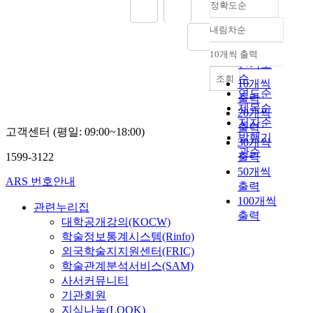
정확도순
내림차순
정확도
순
10개씩 출력
내림차순
인기도
순
조회
10개씩
연도순
출력
제목순
20개씩
저자순
출력
고객센터 (평일: 09:00~18:00)
발행기
30개씩
관순
1599-3122
출력
50개씩
ARS 번호안내
출력
100개씩
관련누리집
출력
대학공개강의(KOCW)
학술정보통계시스템(Rinfo)
외국학술지지원센터(FRIC)
학술관계분석서비스(SAM)
사서커뮤니티
기관회원
지식나눔(LOOK)