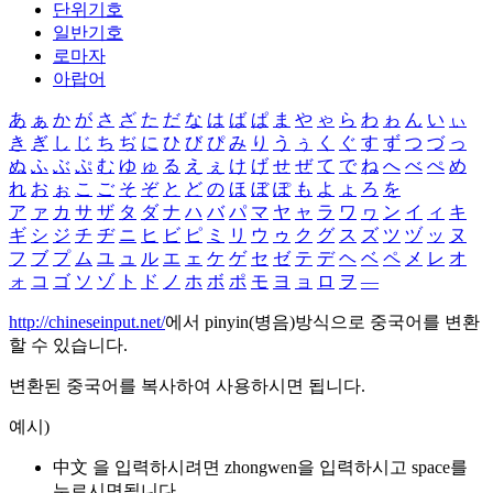
단위기호
일반기호
로마자
아랍어
あ
ぁ
か
が
さ
ざ
た
だ
な
は
ば
ぱ
ま
や
ゃ
ら
わ
ゎ
ん
い
ぃ
き
ぎ
し
じ
ち
ぢ
に
ひ
び
ぴ
み
り
う
ぅ
く
ぐ
す
ず
つ
づ
っ
ぬ
ふ
ぶ
ぷ
む
ゆ
ゅ
る
え
ぇ
け
げ
せ
ぜ
て
で
ね
へ
べ
ぺ
め
れ
お
ぉ
こ
ご
そ
ぞ
と
ど
の
ほ
ぼ
ぽ
も
よ
ょ
ろ
を
ア
ァ
カ
サ
ザ
タ
ダ
ナ
ハ
バ
パ
マ
ヤ
ャ
ラ
ワ
ヮ
ン
イ
ィ
キ
ギ
シ
ジ
チ
ヂ
ニ
ヒ
ビ
ピ
ミ
リ
ウ
ゥ
ク
グ
ス
ズ
ツ
ヅ
ッ
ヌ
フ
ブ
プ
ム
ユ
ュ
ル
エ
ェ
ケ
ゲ
セ
ゼ
テ
デ
ヘ
ベ
ペ
メ
レ
オ
ォ
コ
ゴ
ソ
ゾ
ト
ド
ノ
ホ
ボ
ポ
モ
ヨ
ョ
ロ
ヲ
―
http://chineseinput.net/
에서 pinyin(병음)방식으로 중국어를 변환
할 수 있습니다.
변환된 중국어를 복사하여 사용하시면 됩니다.
예시)
中文 을 입력하시려면
zhongwen
을 입력하시고 space를
누르시면됩니다.