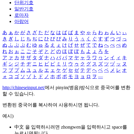
단위기호
일반기호
로마자
아랍어
あ
ぁ
か
が
さ
ざ
た
だ
な
は
ば
ぱ
ま
や
ゃ
ら
わ
ゎ
ん
い
ぃ
き
ぎ
し
じ
ち
ぢ
に
ひ
び
ぴ
み
り
う
ぅ
く
ぐ
す
ず
つ
づ
っ
ぬ
ふ
ぶ
ぷ
む
ゆ
ゅ
る
え
ぇ
け
げ
せ
ぜ
て
で
ね
へ
べ
ぺ
め
れ
お
ぉ
こ
ご
そ
ぞ
と
ど
の
ほ
ぼ
ぽ
も
よ
ょ
ろ
を
ア
ァ
カ
サ
ザ
タ
ダ
ナ
ハ
バ
パ
マ
ヤ
ャ
ラ
ワ
ヮ
ン
イ
ィ
キ
ギ
シ
ジ
チ
ヂ
ニ
ヒ
ビ
ピ
ミ
リ
ウ
ゥ
ク
グ
ス
ズ
ツ
ヅ
ッ
ヌ
フ
ブ
プ
ム
ユ
ュ
ル
エ
ェ
ケ
ゲ
セ
ゼ
テ
デ
ヘ
ベ
ペ
メ
レ
オ
ォ
コ
ゴ
ソ
ゾ
ト
ド
ノ
ホ
ボ
ポ
モ
ヨ
ョ
ロ
ヲ
―
http://chineseinput.net/
에서 pinyin(병음)방식으로 중국어를 변환
할 수 있습니다.
변환된 중국어를 복사하여 사용하시면 됩니다.
예시)
中文 을 입력하시려면
zhongwen
을 입력하시고 space를
누르시면됩니다.