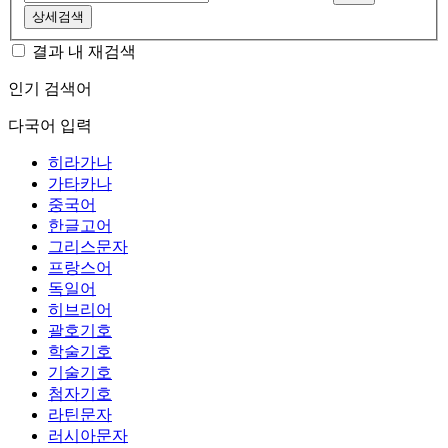
상세검색
결과 내 재검색
인기 검색어
다국어 입력
히라가나
가타카나
중국어
한글고어
그리스문자
프랑스어
독일어
히브리어
괄호기호
학술기호
기술기호
첨자기호
라틴문자
러시아문자