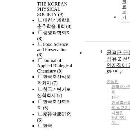
원
THE KOREAN
문
PHYSICAL
보
SOCIETY
(9)
기
대한기계학회
춘추학술대회
(8)
생명과학회지
(8)
Food Science
and Preservation
4
골격근 근
(8)
섬유 Z 선
Journal of
인지질에 
Applied Biological
Chemistry
(8)
한 연구
한국축산식품
안동현
학회지
(7)
한국축산
한국키틴키토
회
산학회지
(7)
1994
한국축산학회
한국축산
지
(6)
회 심포지
자료집
精神健康硏究
Vol.1991
(6)
No.-
한국