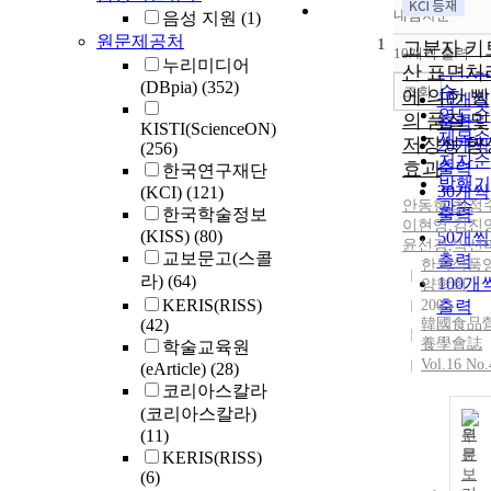
내림차순
음성 지원
(1)
정확도
원문제공처
1
순
고분자 키
10개씩 출력
내림차
누리미디어
인기도
산 표면처
(DBpia)
(352)
순
조회
에 의한 빵
10개씩
연도순
의 품질 및
출력
KISTI(ScienceON)
제목순
저장성 향
20개씩
(256)
저자순
효과
출력
한국연구재단
발행기
30개씩
(KCI)
(121)
안동현
관순
,
최정
한국학술정보
출력
이현영
,
김진
(KISS)
(80)
50개씩
윤선경
,
박선
교보문고(스콜
출력
한국식품
라)
(64)
100개
양학회
KERIS(RISS)
2003
출력
(42)
韓國食品
養學會誌
학술교육원
Vol.16 No.
(eArticle)
(28)
코리아스칼라
(코리아스칼라)
(11)
원
문
KERIS(RISS)
보
(6)