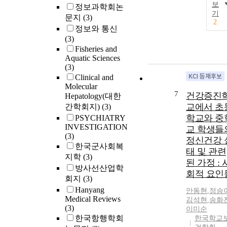
보
정보과학회논
기
문지
(3)
2
정보와 통신
(3)
Fisheries and
Aquatic Sciences
(3)
Clinical and
Molecular
7
건강증진
Hepatology(대한
교에서 초
간학회지)
(3)
학교와 중
PSYCHIATRY
INVESTIGATION
교 학생들
(3)
정신건강 
한국군사회복
태 및 관련
지학
(3)
된 가정 : 
방사선산업학
회적 요인
회지
(3)
Hanyang
안동현
,
정승
Medical Reviews
김석
현
,
송화
(3)
이미순
한국항행학회
한국학교