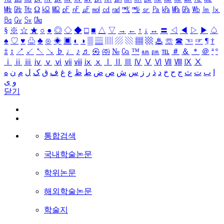
㎒
㎓
㎔
Ω
㏀
㏁
㎊
㎋
㎌
㏖
㏅
㎭
㎮
㎯
㏛
㎩
㎪
㎫
㎬
㏝
㏐
㏓
㏃
㏉
㏜
㏆
§
※
☆
★
○
●
◎
◇
◆
□
■
△
▽
→
←
↑
↓
↔
〓
◁
◀
▷
▶
♤
♠
♡
♥
♧
♣
⊙
◈
▣
◐
◑
▒
▤
▥
▨
▧
▦
▩
♨
☏
☎
☜
☞
¶
†
‡
↕
↗
↙
↖
↘
♭
♩
♪
♬
㉿
㈜
№
㏇
™
㏂
㏘
℡
＃
＆
＊
＠
ª
º
ⅰ
ⅱ
ⅲ
ⅳ
ⅴ
ⅵ
ⅶ
ⅷ
ⅸ
ⅹ
Ⅰ
Ⅱ
Ⅲ
Ⅳ
Ⅴ
Ⅵ
Ⅶ
Ⅷ
Ⅸ
Ⅹ
ا
ب
ت
ث
ج
ح
خ
د
ذ
ر
ز
س
ش
ص
ض
ط
ظ
ع
غ
ف
ق
ک
ل
م
ن
ه
و
ی
닫기
통합검색
국내학술논문
학위논문
해외학술논문
학술지