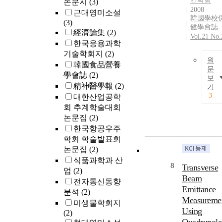
건학회
논문지
(3)
2008
근대영미소설
韓國學校
(3)
健學會誌
經濟論集
(2)
Vol.21 No.
한국응용과학
기술학회지
(2)
원
韓國食品營養
문
學會誌
(2)
보
精神醫學報
(2)
기
3
대한산업공학
회 추계학술대회
논문집
(2)
한국항공우주
학회 학술발표회
논문집
(2)
식품과학과 산
8
Transverse
업
(2)
Beam
전자통신동향
Emittance
분석
(2)
Measureme
미생물학회지
Using
(2)