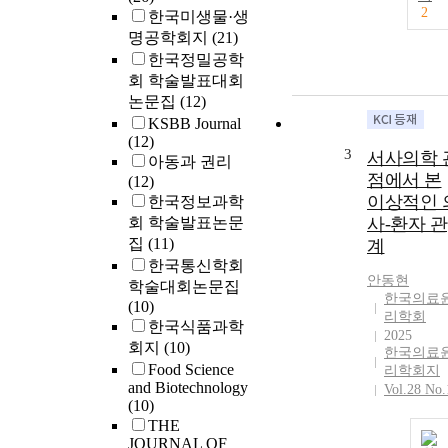
2
한국미생물·생
명공학회지
(21)
한국정밀공학
회 학술발표대회
논문집
(12)
KSBB Journal
(12)
3
서사의학 
아동과 권리
점에서 본
(12)
이상적인 
한국정보과학
회 학술발표논문
사-환자 관
집
(11)
계
한국통신학회
안동현
학술대회논문집
한국의료
(10)
리학회
한국식품과학
2025
회지
(10)
한국의료
Food Science
리학회지
and Biotechnology
Vol.28 No.
(10)
THE
JOURNAL OF