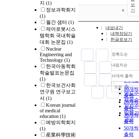
지
(1)
보
정보과학회지
기
(1)
월간 샘터
(1)
내보내기
제어로봇시스
내책장담기
템학회 국내학술
한글로보기
대회 논문집
(1)
Nuclear
Engineering and
정확도순
Technology
(1)
내림차순
한국아동학회
정확도
학술발표논문집
순
10개씩 출력
내림차
(1)
인기도
한국보건사회
순
조회
10개씩
연구원 연구보고
연도순
출력
서
(1)
제목순
20개씩
Korean journal
저자순
출력
of medical
발행기
30개씩
education
(1)
관순
출력
예방의학회지
50개씩
(1)
출력
産業科學技術