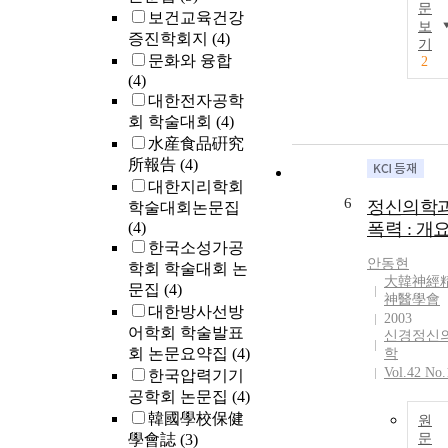
문
보건교육건강
보
증진학회지
(4)
기
문화와 융합
2
(4)
대한전자공학
회 학술대회
(4)
水産食品硏究
所報告
(4)
대한지리학회
6
정신의학
학술대회논문집
(4)
폭력 : 개
한국소성가공
안동현
학회 학술대회 논
大韓神經
문집
(4)
神醫學會
대한방사선방
2003
어학회 학술발표
신경정신
회 논문요약집
(4)
학
Vol.42 No.
한국압력기기
공학회 논문집
(4)
韓國學校保健
원
學會誌
(3)
문