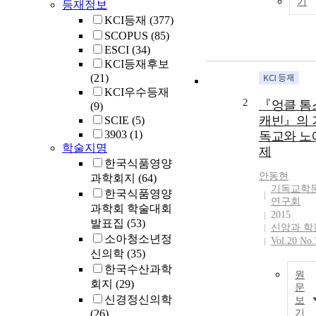
기
등재정보
KCI등재
(377)
SCOPUS
(85)
ESCI
(34)
KCI등재후보
(21)
KCI우수등재
2
『엉클 톰
(9)
캐빈』의 
SCIE
(5)
3903
(1)
독교와 노
학술지명
제
한국식품영양
안동현
과학회지
(64)
기독교학
한국식품영양
연구회
과학회 학술대회
2015
발표집
(53)
신앙과 학
소아청소년정
Vol.20 No.
신의학
(35)
한국수산과학
원
회지
(29)
문
신경정신의학
보
(26)
기