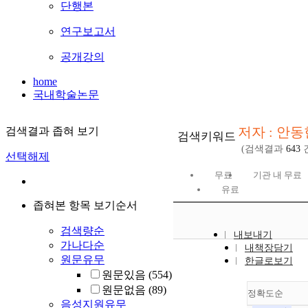
단행본
연구보고서
공개강의
home
국내학술논문
저자 : 안동
검색결과 좁혀 보기
검색키워드
(검색결과
643
선택해제
무료
기관 내 무료
유료
좁혀본 항목 보기순서
검색량순
내보내기
가나다순
내책장담기
원문유무
한글로보기
원문있음
(554)
원문없음
(89)
정확도순
음성지원유무