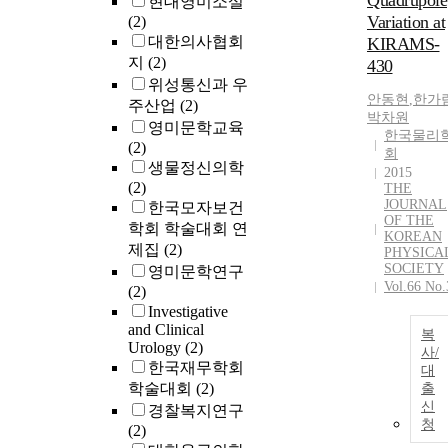
Quadrupole
현대영미소설
Variation at
(2)
대한의사협회
KIRAMS-
지
(2)
430
위성통신과 우
안동현
,
한가
주산업
(2)
박차원
영미문학교육
한국물리
(2)
회
생물정신의학
2015
(2)
THE
JOURNAL
한국모자보건
OF THE
학회 학술대회 연
KOREAN
제집
(2)
PHYSICA
SOCIETY
영미문학연구
Vol.66 No.
(2)
Investigative
and Clinical
복
Urology
(2)
사/
한국재무학회
대
학술대회
(2)
출
신
경찰복지연구
청
(2)