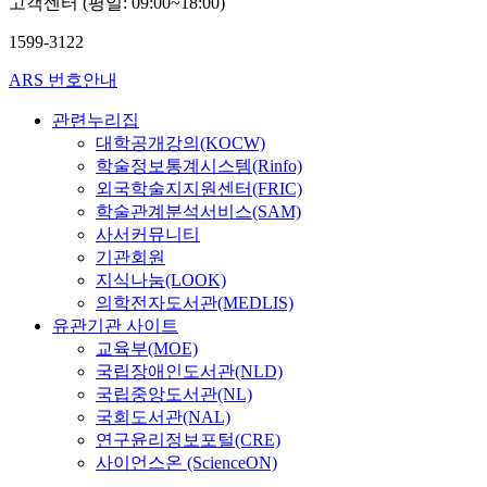
고객센터 (평일: 09:00~18:00)
1599-3122
ARS 번호안내
관련누리집
대학공개강의(KOCW)
학술정보통계시스템(Rinfo)
외국학술지지원센터(FRIC)
학술관계분석서비스(SAM)
사서커뮤니티
기관회원
지식나눔(LOOK)
의학전자도서관(MEDLIS)
유관기관 사이트
교육부(MOE)
국립장애인도서관(NLD)
국립중앙도서관(NL)
국회도서관(NAL)
연구윤리정보포털(CRE)
사이언스온 (ScienceON)