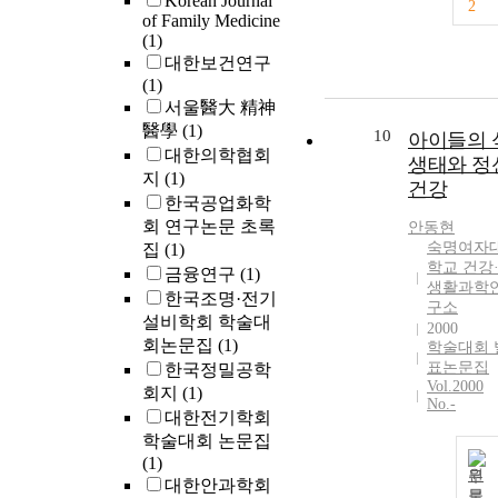
Korean Journal
2
of Family Medicine
(1)
대한보건연구
(1)
서울醫大 精神
醫學
(1)
10
아이들의 
대한의학협회
생태와 정
지
(1)
건강
한국공업화학
회 연구논문 초록
안동현
숙명여자
집
(1)
학교 건강
금융연구
(1)
생활과학
한국조명·전기
구소
설비학회 학술대
2000
회논문집
(1)
학술대회 
표논문집
한국정밀공학
Vol.2000
회지
(1)
No.-
대한전기학회
학술대회 논문집
(1)
원
대한안과학회
문