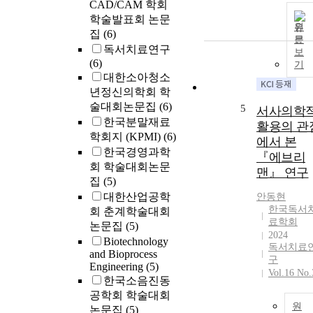
CAD/CAM 학회
학술발표회 논문
원
집
(6)
문
독서치료연구
보
(6)
기
대한소아청소
년정신의학회 학
술대회논문집
(6)
5
서사의학
한국분말재료
활용의 관
학회지 (KPMI)
(6)
에서 본
한국경영과학
『에브리
회 학술대회논문
맨』 연구
집
(5)
대한산업공학
안동현
한국독서
회 춘계학술대회
료학회
논문집
(5)
2024
Biotechnology
독서치료
and Bioprocess
구
Engineering
(5)
Vol.16 No.
한국소음진동
공학회 학술대회
원
논문집
(5)