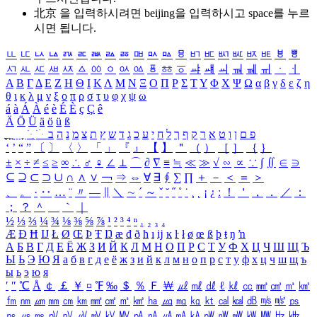
北京 을 입력하시려면
beijing
을 입력하시고 space를 누르
시면 됩니다.
ㅥ
ㅦ
ㅧ
ㅨ
ㅩ
ㅪ
ㅫ
ㅬ
ㅭ
ㅮ
ㅯ
ㅰ
ㅱ
ㅲ
ㅳ
ㅴ
ㅵ
ㅶ
ㅷ
ㅸ
ㅹ
ㅺ
ㅻ
ㅼ
ㅽ
ㅾ
ㅿ
ㆀ
ㆁ
ㆂ
ㆃ
ㆄ
ㆅ
ㆆ
ㆇ
ㆈ
ㆉ
ㆊ
ㆋ
ㆌ
ㆍ
ㆎ
Α
Β
Γ
Δ
Ε
Ζ
Η
Θ
Ι
Κ
Λ
Μ
Ν
Ξ
Ο
Π
Ρ
Σ
Τ
Υ
Φ
Χ
Ψ
Ω
α
β
γ
δ
ε
ζ
η
θ
ι
κ
λ
μ
ν
ξ
ο
π
ρ
σ
τ
υ
φ
χ
ψ
ω
á
à
Á
À
é
è
É
È
ç
Ç
ê
Ä
Ö
Ü
ä
ö
ü
ß
ְ
ֳ
ֲ
ֱ
ָ
ַ
ֵ
ֶ
ִ
ֹ
ּ
ֻ
ׂ
ׁ
ּ
ב
ה
נ
מ
צ
ת
ץ
ש
ד
ג
כ
ע
י
ח
ל
ך
ף
ק
ר
א
ט
ו
ן
ם
פ
‘
’
“
”
〔
〕
〈
〉
「
」
『
』
【
】
＂
（
）
［
］
｛
｝
±
×
÷
≠
≤
≥
∞
∴
♂
♀
∠
⊥
⌒
∂
∇
≡
≒
≪
≫
√
∽
∝
∵
∫
∬
∈
∋
⊆
⊇
⊂
⊃
∪
∩
∧
∨
￢
⇒
⇔
∀
∃
∮
∑
∏
＋
－
＜
＝
＞
、
。
·
‥
…
¨
〃
―
∥
＼
∼
´
～
ˇ
˘
˝
˚
˙
¸
˛
¡
¿
ː
！
＇
，
．
／
：
；
？
＾
＿
｀
｜
½
⅓
⅔
¼
¾
⅛
⅜
⅝
⅞
¹
²
³
⁴
ⁿ
₁
₂
₃
₄
Æ
Ð
Ħ
Ĳ
Ł
Ø
Œ
Þ
Ŧ
Ŋ
æ
đ
ð
ħ
ı
ĳ
ĸ
ŀ
ł
ø
œ
ß
þ
ŧ
ŋ
ŉ
А
Б
В
Г
Д
Е
Ё
Ж
З
И
Й
К
Л
М
Н
О
П
Р
С
Т
У
Ф
Х
Ц
Ч
Ш
Щ
Ъ
Ы
Ь
Э
Ю
Я
а
б
в
г
д
е
ё
ж
з
и
й
к
л
м
н
о
п
р
с
т
у
ф
х
ц
ч
ш
щ
ъ
ы
ь
э
ю
я
′
″
℃
Å
￠
￡
￥
¤
℉
‰
＄
％
Ｆ
￦
㎕
㎖
㎗
ℓ
㎘
㏄
㎣
㎤
㎥
㎦
㎙
㎚
㎛
㎜
㎝
㎞
㎟
㎠
㎡
㎢
㏊
㎍
㎎
㎏
㏏
㎈
㎉
㏈
㎧
㎨
㎰
㎱
㎲
㎳
㎴
㎵
㎶
㎷
㎸
㎹
㎀
㎁
㎂
㎃
㎄
㎺
㎻
㎽
㎾
㎿
㎐
㎑