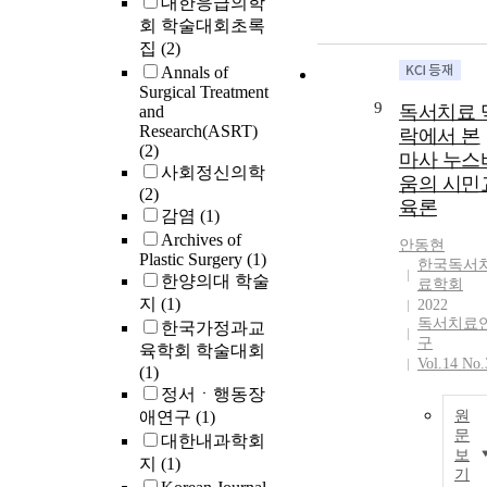
대한응급의학
회 학술대회초록
집
(2)
Annals of
Surgical Treatment
9
독서치료 
and
Research(ASRT)
락에서 본
(2)
마사 누스
사회정신의학
움의 시민
(2)
육론
감염
(1)
Archives of
안동현
Plastic Surgery
(1)
한국독서
한양의대 학술
료학회
지
(1)
2022
독서치료
한국가정과교
구
육학회 학술대회
Vol.14 No.
(1)
정서ㆍ행동장
애연구
(1)
원
문
대한내과학회
보
지
(1)
기