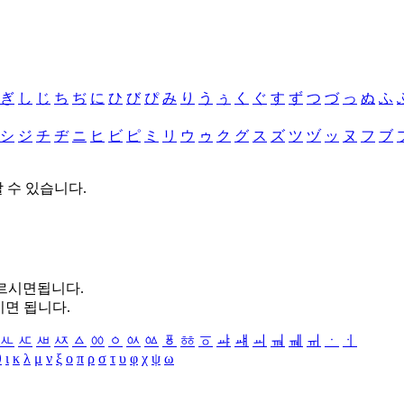
ぎ
し
じ
ち
ぢ
に
ひ
び
ぴ
み
り
う
ぅ
く
ぐ
す
ず
つ
づ
っ
ぬ
ふ
シ
ジ
チ
ヂ
ニ
ヒ
ビ
ピ
ミ
リ
ウ
ゥ
ク
グ
ス
ズ
ツ
ヅ
ッ
ヌ
フ
ブ
할 수 있습니다.
누르시면됩니다.
시면 됩니다.
ㅻ
ㅼ
ㅽ
ㅾ
ㅿ
ㆀ
ㆁ
ㆂ
ㆃ
ㆄ
ㆅ
ㆆ
ㆇ
ㆈ
ㆉ
ㆊ
ㆋ
ㆌ
ㆍ
ㆎ
θ
ι
κ
λ
μ
ν
ξ
ο
π
ρ
σ
τ
υ
φ
χ
ψ
ω