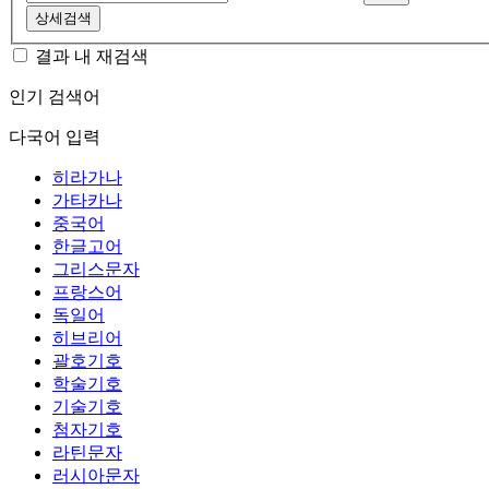
상세검색
결과 내 재검색
인기 검색어
다국어 입력
히라가나
가타카나
중국어
한글고어
그리스문자
프랑스어
독일어
히브리어
괄호기호
학술기호
기술기호
첨자기호
라틴문자
러시아문자