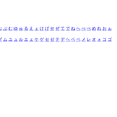
ぶ
ぷ
む
ゆ
ゅ
る
え
ぇ
け
げ
せ
ぜ
て
で
ね
へ
べ
ぺ
め
れ
お
ぉ
プ
ム
ユ
ュ
ル
エ
ェ
ケ
ゲ
セ
ゼ
テ
デ
ヘ
ベ
ペ
メ
レ
オ
ォ
コ
ゴ