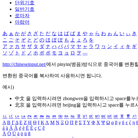
단위기호
일반기호
로마자
아랍어
あ
ぁ
か
が
さ
ざ
た
だ
な
は
ば
ぱ
ま
や
ゃ
ら
わ
ゎ
ん
い
ぃ
き
こ
ご
そ
ぞ
と
ど
の
ほ
ぼ
ぽ
も
よ
ょ
ろ
を
ア
ァ
カ
サ
ザ
タ
ダ
ナ
ハ
バ
パ
マ
ヤ
ャ
ラ
ワ
ヮ
ン
イ
ィ
キ
ギ
ソ
ゾ
ト
ド
ノ
ホ
ボ
ポ
モ
ヨ
ョ
ロ
ヲ
―
http://chineseinput.net/
에서 pinyin(병음)방식으로 중국어를 변환
변환된 중국어를 복사하여 사용하시면 됩니다.
예시)
中文 을 입력하시려면
zhongwen
을 입력하시고 space를
北京 을 입력하시려면
beijing
을 입력하시고 space를 누르
ㅥ
ㅦ
ㅧ
ㅨ
ㅩ
ㅪ
ㅫ
ㅬ
ㅭ
ㅮ
ㅯ
ㅰ
ㅱ
ㅲ
ㅳ
ㅴ
ㅵ
ㅶ
ㅷ
ㅸ
ㅹ
ㅺ
Α
Β
Γ
Δ
Ε
Ζ
Η
Θ
Ι
Κ
Λ
Μ
Ν
Ξ
Ο
Π
Ρ
Σ
Τ
Υ
Φ
Χ
Ψ
Ω
α
β
γ
δ
ε
ζ
η
á
à
Á
À
é
è
É
È
ç
Ç
ê
Ä
Ö
Ü
ä
ö
ü
ß