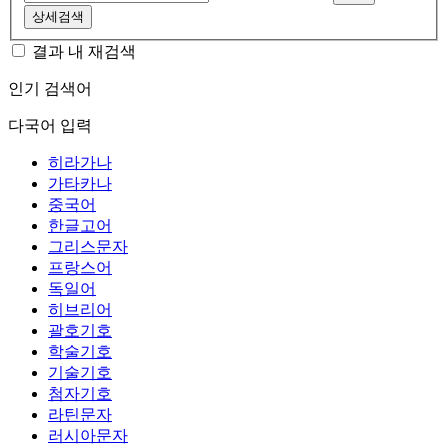
상세검색
결과 내 재검색
인기 검색어
다국어 입력
히라가나
가타카나
중국어
한글고어
그리스문자
프랑스어
독일어
히브리어
괄호기호
학술기호
기술기호
첨자기호
라틴문자
러시아문자