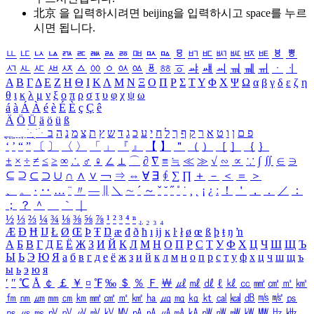
北京 을 입력하시려면
beijing
을 입력하시고 space를 누르
시면 됩니다.
ㅥ
ㅦ
ㅧ
ㅨ
ㅩ
ㅪ
ㅫ
ㅬ
ㅭ
ㅮ
ㅯ
ㅰ
ㅱ
ㅲ
ㅳ
ㅴ
ㅵ
ㅶ
ㅷ
ㅸ
ㅹ
ㅺ
ㅻ
ㅼ
ㅽ
ㅾ
ㅿ
ㆀ
ㆁ
ㆂ
ㆃ
ㆄ
ㆅ
ㆆ
ㆇ
ㆈ
ㆉ
ㆊ
ㆋ
ㆌ
ㆍ
ㆎ
Α
Β
Γ
Δ
Ε
Ζ
Η
Θ
Ι
Κ
Λ
Μ
Ν
Ξ
Ο
Π
Ρ
Σ
Τ
Υ
Φ
Χ
Ψ
Ω
α
β
γ
δ
ε
ζ
η
θ
ι
κ
λ
μ
ν
ξ
ο
π
ρ
σ
τ
υ
φ
χ
ψ
ω
á
à
Á
À
é
è
É
È
ç
Ç
ê
Ä
Ö
Ü
ä
ö
ü
ß
ְ
ֳ
ֲ
ֱ
ָ
ַ
ֵ
ֶ
ִ
ֹ
ּ
ֻ
ׂ
ׁ
ּ
ב
ה
נ
מ
צ
ת
ץ
ש
ד
ג
כ
ע
י
ח
ל
ך
ף
ק
ר
א
ט
ו
ן
ם
פ
‘
’
“
”
〔
〕
〈
〉
「
」
『
』
【
】
＂
（
）
［
］
｛
｝
±
×
÷
≠
≤
≥
∞
∴
♂
♀
∠
⊥
⌒
∂
∇
≡
≒
≪
≫
√
∽
∝
∵
∫
∬
∈
∋
⊆
⊇
⊂
⊃
∪
∩
∧
∨
￢
⇒
⇔
∀
∃
∮
∑
∏
＋
－
＜
＝
＞
、
。
·
‥
…
¨
〃
―
∥
＼
∼
´
～
ˇ
˘
˝
˚
˙
¸
˛
¡
¿
ː
！
＇
，
．
／
：
；
？
＾
＿
｀
｜
½
⅓
⅔
¼
¾
⅛
⅜
⅝
⅞
¹
²
³
⁴
ⁿ
₁
₂
₃
₄
Æ
Ð
Ħ
Ĳ
Ł
Ø
Œ
Þ
Ŧ
Ŋ
æ
đ
ð
ħ
ı
ĳ
ĸ
ŀ
ł
ø
œ
ß
þ
ŧ
ŋ
ŉ
А
Б
В
Г
Д
Е
Ё
Ж
З
И
Й
К
Л
М
Н
О
П
Р
С
Т
У
Ф
Х
Ц
Ч
Ш
Щ
Ъ
Ы
Ь
Э
Ю
Я
а
б
в
г
д
е
ё
ж
з
и
й
к
л
м
н
о
п
р
с
т
у
ф
х
ц
ч
ш
щ
ъ
ы
ь
э
ю
я
′
″
℃
Å
￠
￡
￥
¤
℉
‰
＄
％
Ｆ
￦
㎕
㎖
㎗
ℓ
㎘
㏄
㎣
㎤
㎥
㎦
㎙
㎚
㎛
㎜
㎝
㎞
㎟
㎠
㎡
㎢
㏊
㎍
㎎
㎏
㏏
㎈
㎉
㏈
㎧
㎨
㎰
㎱
㎲
㎳
㎴
㎵
㎶
㎷
㎸
㎹
㎀
㎁
㎂
㎃
㎄
㎺
㎻
㎽
㎾
㎿
㎐
㎑