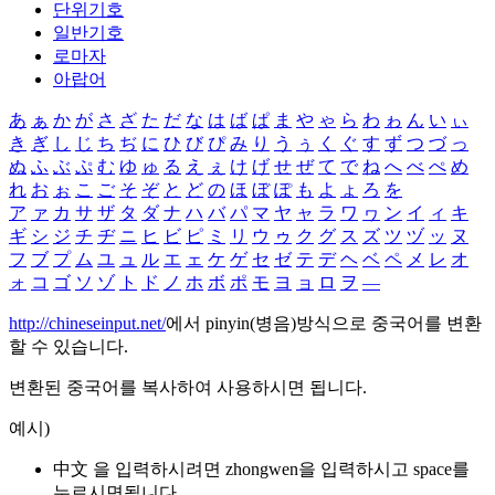
단위기호
일반기호
로마자
아랍어
あ
ぁ
か
が
さ
ざ
た
だ
な
は
ば
ぱ
ま
や
ゃ
ら
わ
ゎ
ん
い
ぃ
き
ぎ
し
じ
ち
ぢ
に
ひ
び
ぴ
み
り
う
ぅ
く
ぐ
す
ず
つ
づ
っ
ぬ
ふ
ぶ
ぷ
む
ゆ
ゅ
る
え
ぇ
け
げ
せ
ぜ
て
で
ね
へ
べ
ぺ
め
れ
お
ぉ
こ
ご
そ
ぞ
と
ど
の
ほ
ぼ
ぽ
も
よ
ょ
ろ
を
ア
ァ
カ
サ
ザ
タ
ダ
ナ
ハ
バ
パ
マ
ヤ
ャ
ラ
ワ
ヮ
ン
イ
ィ
キ
ギ
シ
ジ
チ
ヂ
ニ
ヒ
ビ
ピ
ミ
リ
ウ
ゥ
ク
グ
ス
ズ
ツ
ヅ
ッ
ヌ
フ
ブ
プ
ム
ユ
ュ
ル
エ
ェ
ケ
ゲ
セ
ゼ
テ
デ
ヘ
ベ
ペ
メ
レ
オ
ォ
コ
ゴ
ソ
ゾ
ト
ド
ノ
ホ
ボ
ポ
モ
ヨ
ョ
ロ
ヲ
―
http://chineseinput.net/
에서 pinyin(병음)방식으로 중국어를 변환
할 수 있습니다.
변환된 중국어를 복사하여 사용하시면 됩니다.
예시)
中文 을 입력하시려면
zhongwen
을 입력하시고 space를
누르시면됩니다.