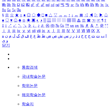
㎒
㎓
㎔
Ω
㏀
㏁
㎊
㎋
㎌
㏖
㏅
㎭
㎮
㎯
㏛
㎩
㎪
㎫
㎬
㏝
㏐
㏓
㏃
㏉
㏜
㏆
§
※
☆
★
○
●
◎
◇
◆
□
■
△
▽
→
←
↑
↓
↔
〓
◁
◀
▷
▶
♤
♠
♡
♥
♧
♣
⊙
◈
▣
◐
◑
▒
▤
▥
▨
▧
▦
▩
♨
☏
☎
☜
☞
¶
†
‡
↕
↗
↙
↖
↘
♭
♩
♪
♬
㉿
㈜
№
㏇
™
㏂
㏘
℡
＃
＆
＊
＠
ª
º
ⅰ
ⅱ
ⅲ
ⅳ
ⅴ
ⅵ
ⅶ
ⅷ
ⅸ
ⅹ
Ⅰ
Ⅱ
Ⅲ
Ⅳ
Ⅴ
Ⅵ
Ⅶ
Ⅷ
Ⅸ
Ⅹ
ا
ب
ت
ث
ج
ح
خ
د
ذ
ر
ز
س
ش
ص
ض
ط
ظ
ع
غ
ف
ق
ک
ل
م
ن
ه
و
ی
닫기
통합검색
국내학술논문
학위논문
해외학술논문
학술지