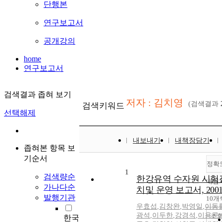
단행본
연구보고서
공개강의
home
연구보고서
검색결과 좁혀 보기
저자 : 김치영
(검색결과
검색키워드
선택해제
내보내기
내책장담기
좁혀본 항목 보
기순서
정확
1
검색량순
한강유역 수자원 시험
내림
가나다순
치및 운영 보고서, 200
발행기관
10개
우효섭
,
김창완
,
박영일
,
이동
광석
,
이두한
,
강경석
,
이용곤
,
조
한국