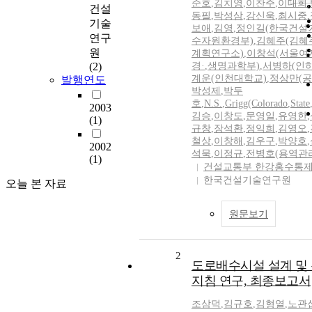
준호
,
김치영
,
이찬주
,
이대희
,
건설
동필
,
박성삼
,
강신욱
,
최시중
,
기술
보애
,
김영
,
정인길(한국건설
연구
수자원환경부)
,
김혜주(김혜
원
계획연구소)
,
이창석(서울여
(2)
경·
,
생명과학부)
,
서병하(인
계운(인천대학교)
,
정상만(공
발행연도
박성제
,
박두
호
,
N.S.
,
Grigg(Colorado
,
State
2003
김승
,
이창도
,
문영일
,
유영한
,
(1)
규창
,
장석환
,
정익희
,
김영오
,
철상
,
이창해
,
김우구
,
박양호
,
2002
석묵
,
이정규
,
전병호(용역관
(1)
건설교통부 한강홍수통
한국건설기술연구원
오늘 본 자료
원문보기
2
도로배수시설 설계 및
지침 연구, 최종보고서
조삼덕
,
김규호
,
김형열
,
노관