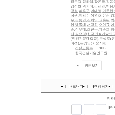
정문경
,
정하익
,
황윤국
,
김용
김정호
,
곽기석
,
김진만
,
백용
,
광석
,
여홍구
,
이대영
,
이두한
,
석원
,
이용수
,
이영호
,
유준
,
김
수
,
김동민
,
김치영
,
권용완
,
박
현
,
백종대
,
서경원
,
오인규
,
이
준
,
정우태
,
조진우
,
차준호
,
최
서
,
김은영(한국건설기술연구
(인천전문대학교)
,
문상조(
이션)
,
문영일(서울시립
건설교통부
2003
한국건설기술연구원
원문보기
내보내기
내책장담기
정확
내림