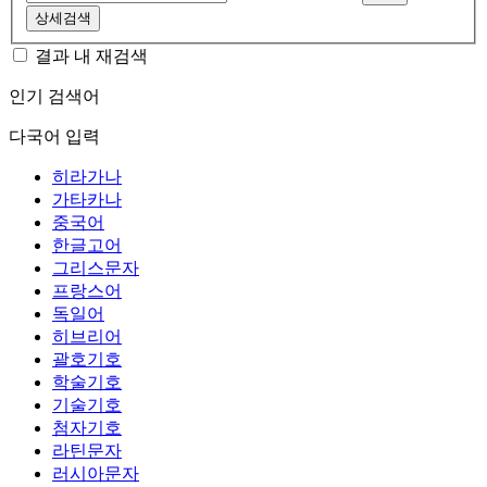
상세검색
결과 내 재검색
인기 검색어
다국어 입력
히라가나
가타카나
중국어
한글고어
그리스문자
프랑스어
독일어
히브리어
괄호기호
학술기호
기술기호
첨자기호
라틴문자
러시아문자