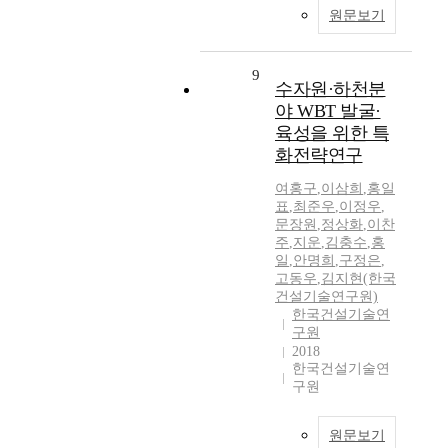
원문보기
9
수자원·하천분
야 WBT 발굴·
육성을 위한 특
화전략연구
여홍구
,
이삼희
,
홍일
표
,
최준우
,
이정우
,
문장원
,
정상화
,
이찬
주
,
지운
,
김충수
,
홍
일
,
안명희
,
구정은
,
고동우
,
김지현(한국
건설기술연구원)
한국건설기술연
구원
2018
한국건설기술연
구원
원문보기