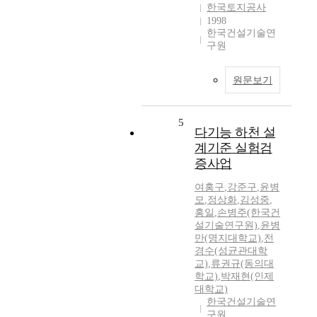
한국토지공사
1998
한국건설기술연
구원
원문보기
5
다기능 하천 설
계기준 실험검
증사업
여홍구
,
강준구
,
윤병
모
,
정상화
,
김성중
,
홍일
,
손병주(한국건
설기술연구원)
,
윤병
만(명지대학교)
,
전
경수(성균관대학
교)
,
류권규(동의대
학교)
,
박재현(인제
대학교)
한국건설기술연
구원