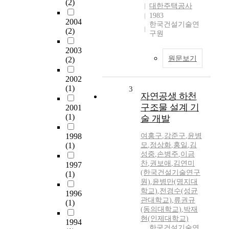
(2)
대한주택공사
1983
2004
한국건설기술연
(2)
구원
2003
원문보기
(2)
2002
(1)
3
자연공생 하천
구조물 설계 기
2001
(1)
술 개발
1998
여홍구
,
강준구
,
윤병
(1)
모
,
정상화
,
홍일
,
김
성중
,
손병주
,
이금
찬
,
권보애
,
김연미
1997
(한국건설기술연구
(1)
원)
,
윤병만(명지대
학교)
,
전경수(성균
1996
관대학교)
,
류권규
(1)
(동의대학교)
,
박재
현(인제대학교)
1994
한국건설기술연