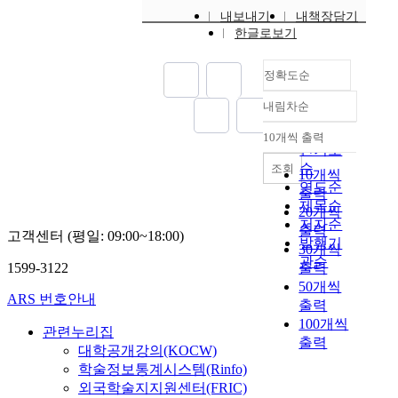
내보내기
내책장담기
한글로보기
정확도순
내림차순
정확도
순
10개씩 출력
내림차순
인기도
순
조회
10개씩
연도순
출력
제목순
20개씩
저자순
출력
고객센터 (평일: 09:00~18:00)
발행기
30개씩
관순
1599-3122
출력
50개씩
ARS 번호안내
출력
100개씩
관련누리집
출력
대학공개강의(KOCW)
학술정보통계시스템(Rinfo)
외국학술지지원센터(FRIC)