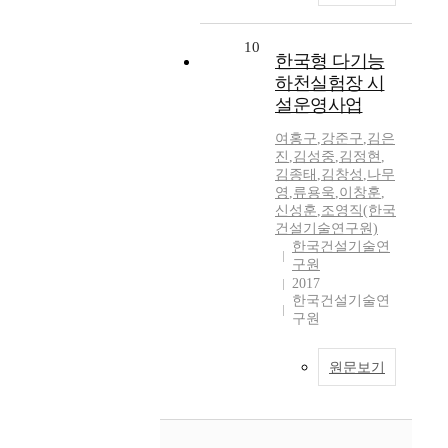
10
한국형 다기능
하천실험장 시
설운영사업
여홍구
,
강준구
,
김은
진
,
김성중
,
김정현
,
김종태
,
김창성
,
나무
영
,
류용욱
,
이창훈
,
신성훈
,
조영직(한국
건설기술연구원)
한국건설기술연
구원
2017
한국건설기술연
구원
원문보기