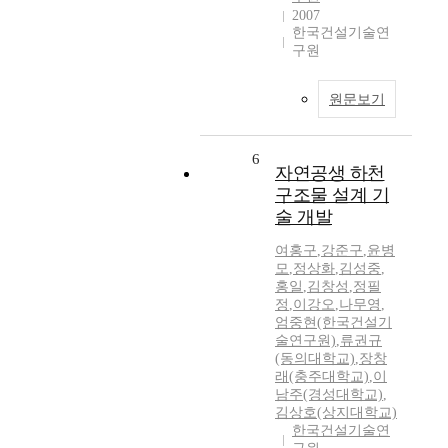
2007
한국건설기술연
구원
원문보기
6
자연공생 하천
구조물 설계 기
술 개발
여홍구
,
강준구
,
윤병
모
,
정상화
,
김성중
,
홍일
,
김창성
,
정필
정
,
이강오
,
나무영
,
엄중현(한국건설기
술연구원)
,
류권규
(동의대학교)
,
장창
래(충주대학교)
,
이
남주(경성대학교)
,
김상호(상지대학교)
한국건설기술연