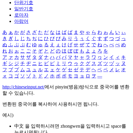
단위기호
일반기호
로마자
아랍어
あ
ぁ
か
が
さ
ざ
た
だ
な
は
ば
ぱ
ま
や
ゃ
ら
わ
ゎ
ん
い
ぃ
き
ぎ
し
じ
ち
ぢ
に
ひ
び
ぴ
み
り
う
ぅ
く
ぐ
す
ず
つ
づ
っ
ぬ
ふ
ぶ
ぷ
む
ゆ
ゅ
る
え
ぇ
け
げ
せ
ぜ
て
で
ね
へ
べ
ぺ
め
れ
お
ぉ
こ
ご
そ
ぞ
と
ど
の
ほ
ぼ
ぽ
も
よ
ょ
ろ
を
ア
ァ
カ
サ
ザ
タ
ダ
ナ
ハ
バ
パ
マ
ヤ
ャ
ラ
ワ
ヮ
ン
イ
ィ
キ
ギ
シ
ジ
チ
ヂ
ニ
ヒ
ビ
ピ
ミ
リ
ウ
ゥ
ク
グ
ス
ズ
ツ
ヅ
ッ
ヌ
フ
ブ
プ
ム
ユ
ュ
ル
エ
ェ
ケ
ゲ
セ
ゼ
テ
デ
ヘ
ベ
ペ
メ
レ
オ
ォ
コ
ゴ
ソ
ゾ
ト
ド
ノ
ホ
ボ
ポ
モ
ヨ
ョ
ロ
ヲ
―
http://chineseinput.net/
에서 pinyin(병음)방식으로 중국어를 변환
할 수 있습니다.
변환된 중국어를 복사하여 사용하시면 됩니다.
예시)
中文 을 입력하시려면
zhongwen
을 입력하시고 space를
누르시면됩니다.