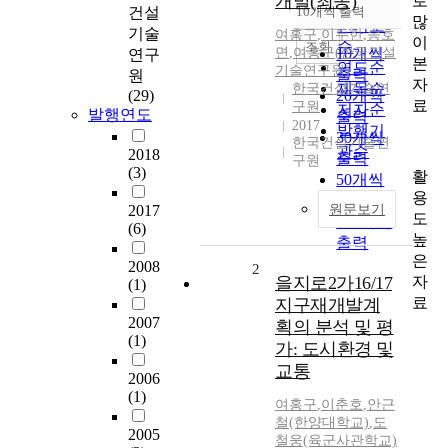
개발(최종)
로
순
건설
10개씩 출력
내림차순
많
인기도
기술
여홍구
,
이두한
,
송호
이
순
조회
면
,
여홍구(한국건설
10개씩
연구
본
연도순
기술연구원)
출력
원
자
제목순
한국건설기술연
(29)
20개씩
료
구원
저자순
발행연도
출력
2017
발행기
30개씩
한국건설기술연
관순
2018
출력
구원
(3)
활
50개씩
용
출력
2017
원문보기
도
100개씩
(6)
높
출력
은
2008
2
자
을지로2가16/17
(1)
료
지구재개발계
2007
획의 분석 및 평
(1)
가: 도시환경 및
교통
2006
(1)
여홍구
,
이춘호
,
안근
철(한양대학교)
,
도
2005
철웅(육군사관학교)