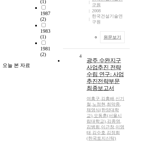
(1)
구원
2008
1987
한국건설기술연
(2)
구원
1983
(1)
원문보기
1981
(2)
4
광주 수완지구
오늘 본 자료
사업추진 전략
수립 연구: 사업
추진전략부문
최종보고서
여홍구
,
김홍배
,
신기
철
,
노정현
,
최막중
,
채영식(한양대학
교)
,
오동훈(서울시
립대학교)
,
김종영
,
김병희
,
이근창
,
이영
태
,
김수호
,
김정희
(한국토지신탁)