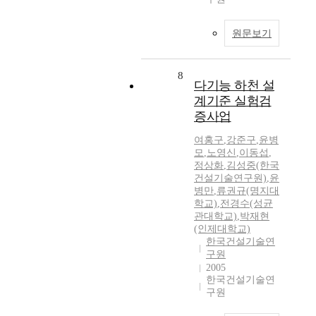
원문보기
8
다기능 하천 설
계기준 실험검
증사업
여홍구
,
강준구
,
윤병
모
,
노영신
,
이동섭
,
정상화
,
김성중(한국
건설기술연구원)
,
윤
병만
,
류권규(명지대
학교)
,
전경수(성균
관대학교)
,
박재현
(인제대학교)
한국건설기술연
구원
2005
한국건설기술연
구원