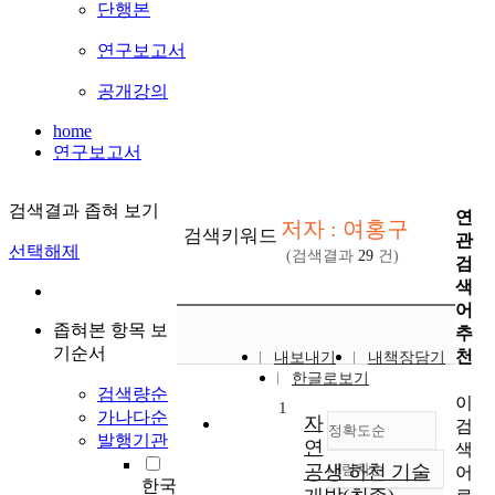
단행본
연구보고서
공개강의
home
연구보고서
검색결과 좁혀 보기
연
저자 : 여홍구
검색키워드
관
선택해제
(검색결과
29
건)
검
색
어
좁혀본 항목 보
추
기순서
천
내보내기
내책장담기
한글로보기
검색량순
이
1
가나다순
자
검
정확도순
발행기관
연
색
공생 하천 기술
내림차순
어
정확도
한국