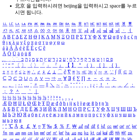
北京 을 입력하시려면
beijing
을 입력하시고 space를 누르
시면 됩니다.
ㅥ
ㅦ
ㅧ
ㅨ
ㅩ
ㅪ
ㅫ
ㅬ
ㅭ
ㅮ
ㅯ
ㅰ
ㅱ
ㅲ
ㅳ
ㅴ
ㅵ
ㅶ
ㅷ
ㅸ
ㅹ
ㅺ
ㅻ
ㅼ
ㅽ
ㅾ
ㅿ
ㆀ
ㆁ
ㆂ
ㆃ
ㆄ
ㆅ
ㆆ
ㆇ
ㆈ
ㆉ
ㆊ
ㆋ
ㆌ
ㆍ
ㆎ
Α
Β
Γ
Δ
Ε
Ζ
Η
Θ
Ι
Κ
Λ
Μ
Ν
Ξ
Ο
Π
Ρ
Σ
Τ
Υ
Φ
Χ
Ψ
Ω
α
β
γ
δ
ε
ζ
η
θ
ι
κ
λ
μ
ν
ξ
ο
π
ρ
σ
τ
υ
φ
χ
ψ
ω
á
à
Á
À
é
è
É
È
ç
Ç
ê
Ä
Ö
Ü
ä
ö
ü
ß
ְ
ֳ
ֲ
ֱ
ָ
ַ
ֵ
ֶ
ִ
ֹ
ּ
ֻ
ׂ
ׁ
ּ
ב
ה
נ
מ
צ
ת
ץ
ש
ד
ג
כ
ע
י
ח
ל
ך
ף
ק
ר
א
ט
ו
ן
ם
פ
‘
’
“
”
〔
〕
〈
〉
「
」
『
』
【
】
＂
（
）
［
］
｛
｝
±
×
÷
≠
≤
≥
∞
∴
♂
♀
∠
⊥
⌒
∂
∇
≡
≒
≪
≫
√
∽
∝
∵
∫
∬
∈
∋
⊆
⊇
⊂
⊃
∪
∩
∧
∨
￢
⇒
⇔
∀
∃
∮
∑
∏
＋
－
＜
＝
＞
、
。
·
‥
…
¨
〃
―
∥
＼
∼
´
～
ˇ
˘
˝
˚
˙
¸
˛
¡
¿
ː
！
＇
，
．
／
：
；
？
＾
＿
｀
｜
½
⅓
⅔
¼
¾
⅛
⅜
⅝
⅞
¹
²
³
⁴
ⁿ
₁
₂
₃
₄
Æ
Ð
Ħ
Ĳ
Ł
Ø
Œ
Þ
Ŧ
Ŋ
æ
đ
ð
ħ
ı
ĳ
ĸ
ŀ
ł
ø
œ
ß
þ
ŧ
ŋ
ŉ
А
Б
В
Г
Д
Е
Ё
Ж
З
И
Й
К
Л
М
Н
О
П
Р
С
Т
У
Ф
Х
Ц
Ч
Ш
Щ
Ъ
Ы
Ь
Э
Ю
Я
а
б
в
г
д
е
ё
ж
з
и
й
к
л
м
н
о
п
р
с
т
у
ф
х
ц
ч
ш
щ
ъ
ы
ь
э
ю
я
′
″
℃
Å
￠
￡
￥
¤
℉
‰
＄
％
Ｆ
￦
㎕
㎖
㎗
ℓ
㎘
㏄
㎣
㎤
㎥
㎦
㎙
㎚
㎛
㎜
㎝
㎞
㎟
㎠
㎡
㎢
㏊
㎍
㎎
㎏
㏏
㎈
㎉
㏈
㎧
㎨
㎰
㎱
㎲
㎳
㎴
㎵
㎶
㎷
㎸
㎹
㎀
㎁
㎂
㎃
㎄
㎺
㎻
㎽
㎾
㎿
㎐
㎑