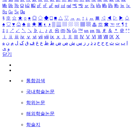
㎒
㎓
㎔
Ω
㏀
㏁
㎊
㎋
㎌
㏖
㏅
㎭
㎮
㎯
㏛
㎩
㎪
㎫
㎬
㏝
㏐
㏓
㏃
㏉
㏜
㏆
§
※
☆
★
○
●
◎
◇
◆
□
■
△
▽
→
←
↑
↓
↔
〓
◁
◀
▷
▶
♤
♠
♡
♥
♧
♣
⊙
◈
▣
◐
◑
▒
▤
▥
▨
▧
▦
▩
♨
☏
☎
☜
☞
¶
†
‡
↕
↗
↙
↖
↘
♭
♩
♪
♬
㉿
㈜
№
㏇
™
㏂
㏘
℡
＃
＆
＊
＠
ª
º
ⅰ
ⅱ
ⅲ
ⅳ
ⅴ
ⅵ
ⅶ
ⅷ
ⅸ
ⅹ
Ⅰ
Ⅱ
Ⅲ
Ⅳ
Ⅴ
Ⅵ
Ⅶ
Ⅷ
Ⅸ
Ⅹ
ا
ب
ت
ث
ج
ح
خ
د
ذ
ر
ز
س
ش
ص
ض
ط
ظ
ع
غ
ف
ق
ک
ل
م
ن
ه
و
ی
닫기
통합검색
국내학술논문
학위논문
해외학술논문
학술지