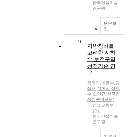
한국건설기술
연구원
원문보
기
10
지반침하를
고려한 지하
수 보전구역
선정기준 연
구
정하익
,
이용수
,
김
상근
,
진현식
,
정길
수
,
오인규(한국건
설기술연구원)
건설교통부
2001
한국건설기술
연구원
원문보