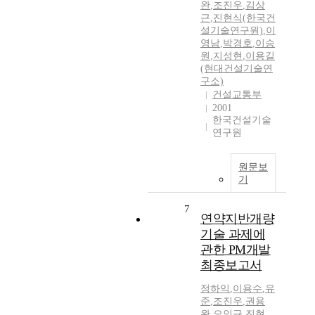
완
,
조진우
,
김상
근
,
진현식(한국건
설기술연구원)
,
이
영남
,
박경호
,
이승
원
,
지성현
,
이용길
(현대건설기술연
구소)
건설교통부
2001
한국건설기술
연구원
원문보
기
7
연약지반개량
기술 과제에
관한 PM개발
최종보고서
정하익
,
이용수
,
유
준
,
조진우
,
권용
완
,
오인규
,
진현