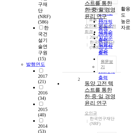
정확도
스트를 통한
구재
순
활용
한·중·일 경영
10개씩 출력
단
내림차순
인기도
도
윤리 연구
(NRF)
순
조회
높은
10개씩
(586)
연도순
오인규
,
박경남
,
전
자료
한
출력
희경
제목순
국건
20개씩
2014
저자순
설기
출력
한국연구재단
발행기
술연
30개씩
(NRF)
관순
구원
출력
(15)
50개씩
원문보
발행연도
출력
기
100개씩
2017
출력
2
(21)
동양 고전 텍
스트를 통한
2016
한·중·일 경영
(34)
윤리 연구
2015
오인규
(40)
한국연구재단
(NRF)
2014
(53)