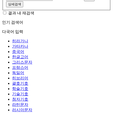
상세검색
결과 내 재검색
인기 검색어
다국어 입력
히라가나
가타카나
중국어
한글고어
그리스문자
프랑스어
독일어
히브리어
괄호기호
학술기호
기술기호
첨자기호
라틴문자
러시아문자