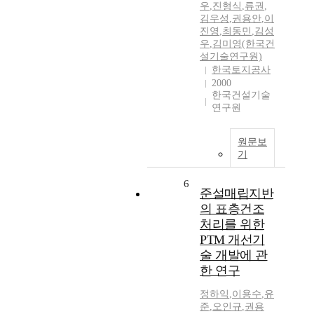
우
,
진형식
,
류권
,
김우성
,
권용안
,
이
진영
,
최동민
,
김성
우
,
김미영(한국건
설기술연구원)
한국토지공사
2000
한국건설기술
연구원
원문보
기
6
준설매립지반
의 표층건조
처리를 위한
PTM 개선기
술 개발에 관
한 연구
정하익
,
이용수
,
유
준
,
오인규
,
권용