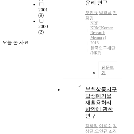
윤리 연구
2001
오인규
,
박경남
,
전
(9)
희경
NRF
2000
KRM(Korean
(2)
Research
Memory)
오늘 본 자료
2013
한국연구재단
(NRF)
원문보
기
5
부천상동지구
발생폐기물
재활용처리
방안에 관한
연구
정하익
,
이용수
,
김
상근
,
오인규
,
조진