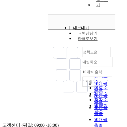
기
내보내기
내책장담기
한글로보기
정확도순
내림차순
정확도
순
10개씩 출력
내림차순
인기도
순
조회
10개씩
연도순
출력
제목순
20개씩
저자순
출력
발행기
30개씩
관순
출력
50개씩
고객센터 (평일: 09:00~18:00)
출력