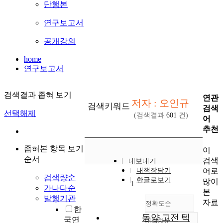
단행본
연구보고서
공개강의
home
연구보고서
검색결과 좁혀 보기
연관
저자 : 오인규
검색키워드
검색
선택해제
(검색결과
601
건)
어
추천
좁혀본 항목 보기
이
순서
검색
내보내기
어로
내책장담기
검색량순
한글로보기
많이
1
가나다순
본
발행기관
자료
정확도순
한
동양 고전 텍
국연
내림차순