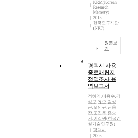
KRM(Korean
Research
Memory)
2015
한국연구재단
(NRF)
원문보
기
9
평택시 사용
종료매립지
정밀조사 용
역보고서
정하익
,
이용수
,
김
석구
,
유준
,
김상
근
,
오인규
,
권용
완
,
조진우
,
홍승
서
,
이강원(한국건
설기술연구원)
평택시
2003