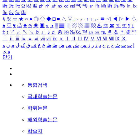
㎒
㎓
㎔
Ω
㏀
㏁
㎊
㎋
㎌
㏖
㏅
㎭
㎮
㎯
㏛
㎩
㎪
㎫
㎬
㏝
㏐
㏓
㏃
㏉
㏜
㏆
§
※
☆
★
○
●
◎
◇
◆
□
■
△
▽
→
←
↑
↓
↔
〓
◁
◀
▷
▶
♤
♠
♡
♥
♧
♣
⊙
◈
▣
◐
◑
▒
▤
▥
▨
▧
▦
▩
♨
☏
☎
☜
☞
¶
†
‡
↕
↗
↙
↖
↘
♭
♩
♪
♬
㉿
㈜
№
㏇
™
㏂
㏘
℡
＃
＆
＊
＠
ª
º
ⅰ
ⅱ
ⅲ
ⅳ
ⅴ
ⅵ
ⅶ
ⅷ
ⅸ
ⅹ
Ⅰ
Ⅱ
Ⅲ
Ⅳ
Ⅴ
Ⅵ
Ⅶ
Ⅷ
Ⅸ
Ⅹ
ا
ب
ت
ث
ج
ح
خ
د
ذ
ر
ز
س
ش
ص
ض
ط
ظ
ع
غ
ف
ق
ک
ل
م
ن
ه
و
ی
닫기
통합검색
국내학술논문
학위논문
해외학술논문
학술지