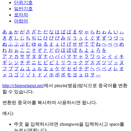
단위기호
일반기호
로마자
아랍어
あ
ぁ
か
が
さ
ざ
た
だ
な
は
ば
ぱ
ま
や
ゃ
ら
わ
ゎ
ん
い
ぃ
き
ぎ
し
じ
ち
ぢ
に
ひ
び
ぴ
み
り
う
ぅ
く
ぐ
す
ず
つ
づ
っ
ぬ
ふ
ぶ
ぷ
む
ゆ
ゅ
る
え
ぇ
け
げ
せ
ぜ
て
で
ね
へ
べ
ぺ
め
れ
お
ぉ
こ
ご
そ
ぞ
と
ど
の
ほ
ぼ
ぽ
も
よ
ょ
ろ
を
ア
ァ
カ
サ
ザ
タ
ダ
ナ
ハ
バ
パ
マ
ヤ
ャ
ラ
ワ
ヮ
ン
イ
ィ
キ
ギ
シ
ジ
チ
ヂ
ニ
ヒ
ビ
ピ
ミ
リ
ウ
ゥ
ク
グ
ス
ズ
ツ
ヅ
ッ
ヌ
フ
ブ
プ
ム
ユ
ュ
ル
エ
ェ
ケ
ゲ
セ
ゼ
テ
デ
ヘ
ベ
ペ
メ
レ
オ
ォ
コ
ゴ
ソ
ゾ
ト
ド
ノ
ホ
ボ
ポ
モ
ヨ
ョ
ロ
ヲ
―
http://chineseinput.net/
에서 pinyin(병음)방식으로 중국어를 변환
할 수 있습니다.
변환된 중국어를 복사하여 사용하시면 됩니다.
예시)
中文 을 입력하시려면
zhongwen
을 입력하시고 space를
누르시면됩니다.