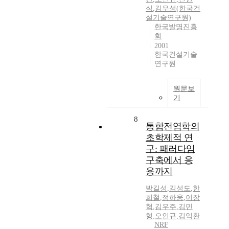
식
,
김우성(한국건
설기술연구원)
한국발명진흥
회
2001
한국건설기술
연구원
원문보
기
8
통합전염학의
초학제적 연
구: 패러다임
구축에서 응
용까지
박길성
,
김성도
,
한
희철
,
정하웅
,
이장
혁
,
김우주
,
김민
형
,
오인규
,
김익환
NRF