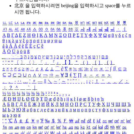
北京 을 입력하시려면
beijing
을 입력하시고 space를 누르
시면 됩니다.
ㅥ
ㅦ
ㅧ
ㅨ
ㅩ
ㅪ
ㅫ
ㅬ
ㅭ
ㅮ
ㅯ
ㅰ
ㅱ
ㅲ
ㅳ
ㅴ
ㅵ
ㅶ
ㅷ
ㅸ
ㅹ
ㅺ
ㅻ
ㅼ
ㅽ
ㅾ
ㅿ
ㆀ
ㆁ
ㆂ
ㆃ
ㆄ
ㆅ
ㆆ
ㆇ
ㆈ
ㆉ
ㆊ
ㆋ
ㆌ
ㆍ
ㆎ
Α
Β
Γ
Δ
Ε
Ζ
Η
Θ
Ι
Κ
Λ
Μ
Ν
Ξ
Ο
Π
Ρ
Σ
Τ
Υ
Φ
Χ
Ψ
Ω
α
β
γ
δ
ε
ζ
η
θ
ι
κ
λ
μ
ν
ξ
ο
π
ρ
σ
τ
υ
φ
χ
ψ
ω
á
à
Á
À
é
è
É
È
ç
Ç
ê
Ä
Ö
Ü
ä
ö
ü
ß
ְ
ֳ
ֲ
ֱ
ָ
ַ
ֵ
ֶ
ִ
ֹ
ּ
ֻ
ׂ
ׁ
ּ
ב
ה
נ
מ
צ
ת
ץ
ש
ד
ג
כ
ע
י
ח
ל
ך
ף
ק
ר
א
ט
ו
ן
ם
פ
‘
’
“
”
〔
〕
〈
〉
「
」
『
』
【
】
＂
（
）
［
］
｛
｝
±
×
÷
≠
≤
≥
∞
∴
♂
♀
∠
⊥
⌒
∂
∇
≡
≒
≪
≫
√
∽
∝
∵
∫
∬
∈
∋
⊆
⊇
⊂
⊃
∪
∩
∧
∨
￢
⇒
⇔
∀
∃
∮
∑
∏
＋
－
＜
＝
＞
、
。
·
‥
…
¨
〃
―
∥
＼
∼
´
～
ˇ
˘
˝
˚
˙
¸
˛
¡
¿
ː
！
＇
，
．
／
：
；
？
＾
＿
｀
｜
½
⅓
⅔
¼
¾
⅛
⅜
⅝
⅞
¹
²
³
⁴
ⁿ
₁
₂
₃
₄
Æ
Ð
Ħ
Ĳ
Ł
Ø
Œ
Þ
Ŧ
Ŋ
æ
đ
ð
ħ
ı
ĳ
ĸ
ŀ
ł
ø
œ
ß
þ
ŧ
ŋ
ŉ
А
Б
В
Г
Д
Е
Ё
Ж
З
И
Й
К
Л
М
Н
О
П
Р
С
Т
У
Ф
Х
Ц
Ч
Ш
Щ
Ъ
Ы
Ь
Э
Ю
Я
а
б
в
г
д
е
ё
ж
з
и
й
к
л
м
н
о
п
р
с
т
у
ф
х
ц
ч
ш
щ
ъ
ы
ь
э
ю
я
′
″
℃
Å
￠
￡
￥
¤
℉
‰
＄
％
Ｆ
￦
㎕
㎖
㎗
ℓ
㎘
㏄
㎣
㎤
㎥
㎦
㎙
㎚
㎛
㎜
㎝
㎞
㎟
㎠
㎡
㎢
㏊
㎍
㎎
㎏
㏏
㎈
㎉
㏈
㎧
㎨
㎰
㎱
㎲
㎳
㎴
㎵
㎶
㎷
㎸
㎹
㎀
㎁
㎂
㎃
㎄
㎺
㎻
㎽
㎾
㎿
㎐
㎑